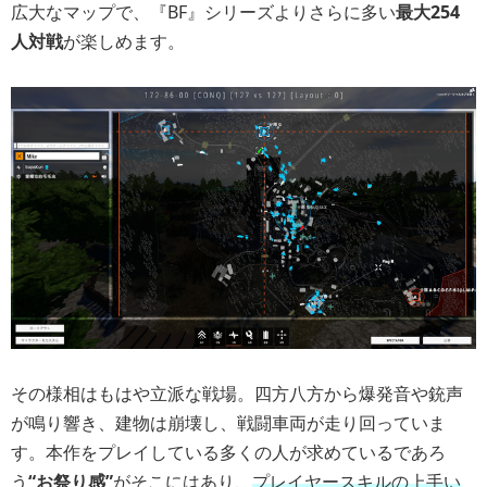
広大なマップで、『BF』シリーズよりさらに多い
最大254
人対戦
が楽しめます。
その様相はもはや立派な戦場。四方八方から爆発音や銃声
が鳴り響き、建物は崩壊し、戦闘車両が走り回っていま
す。本作をプレイしている多くの人が求めているであろ
う
“お祭り感”
がそこにはあり、
プレイヤースキルの上手い