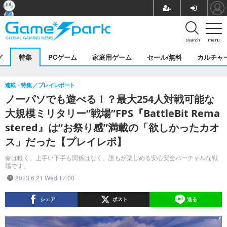
search
menu
グ
特集
PCゲーム
家庭用ゲーム
セール/無料
カルチャ
連載・特集
プレイレポート
ノーパソでも遊べる！？最大254人対戦可能な
大規模ミリタリー“戦場”FPS『BattleBit Rema
stered』は“お祭り感”満載の「欲しかったカオ
ス」だった【プレイレポ】
命は軽く、上手い下手も関係はなく、誰もが楽しめる安心安全バーチャルな戦
場です。
2023.6.21 Wed 17:00
シェア
ポスト
送る