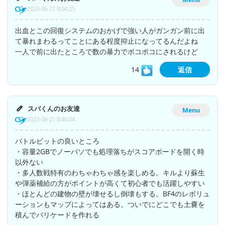
2023-06-21 9:04:25
出血とこの回復システムのおかげで強い人がガンガン前に出
て暴れまわるってことにある程度抑止になってるんだよね
一人で前に出たところで数の暴力でボコボコにされるけど
14
返信
スパくんのお友達
Menu
2023-06-21 8:46:04
バトルビットの良いところ
・容量2GBでノーパソでも処理落ちがスコアボードを開く時
以外ない
・多人数戦特有のわちゃわちゃ感を楽しめる。キルより蘇生
や弾薬補給の方がポイントが高くて初心者でも活躍しやすい
・ほとんどの建物の壁が壊せるし倒壊もする。BF4のレボリュ
ーションもマップによってはある。ついでにどこでも土嚢を
積んでバリケードを作れる