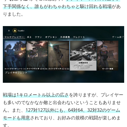
下手関係なく、誰もがわちゃわちゃと駆け回れる戦場
があ
りました。
戦場は1キロメートル以上の広さ
を誇りますが、プレイヤー
も多いのでなかなか敵と出会わないということもありませ
ん。また、
127対127以外にも、64対64、32対32のゲーム
モードも用意
されており、お好みの規模の戦闘が楽しめま
す。