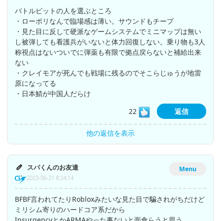
バトルビットの人を選ぶところ
・ローポリなんで臨場感は薄い。サウンドもチープ
・見た目に反して硬派なゲームシステムでミニマップは無い
し被弾しても看護兵がいないと体力回復しない。乗り物も3人
称視点はないついでに弾薬も有限で拠点戻らないと補給出来
ない
・クレイモアが死んでも戦場に残るのでそこらじゅうが地雷
原になってる
・日本鯖が中国人だらけ
22
返信
他の返信を表示
スパくんのお友達
Menu
2023-06-21 8:24:14
BFBF言われてたりRobloxみたいな見た目で騙されがちだけど
ミリシム寄りのハードコア系だから
InsurgencyとかARMAやった事ないと面食らうと思う