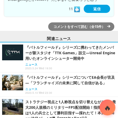
11
返信
コメントをすべて読む（全15件）
関連ニュース
『バトルフィールド』シリーズに携わってきたメンバ
ーが新スタジオ「TTK Games」設立―Unreal Engine
用いたオンラインシューター開発中
ニュース
2023.5.24 Wed 19:00
『バトルフィールド』シリーズについてEA会長が言及
―「フランチャイズの未来に関して自信がある」
ニュース
2023.5.10 Wed 23:30
ストラテジー視点と1人称視点を切り替えながら戦う最
大200人規模のミリタリーFPS配信開始！指揮官もしく
は1人の兵士として勝利目指す―採れたて！本日のSte