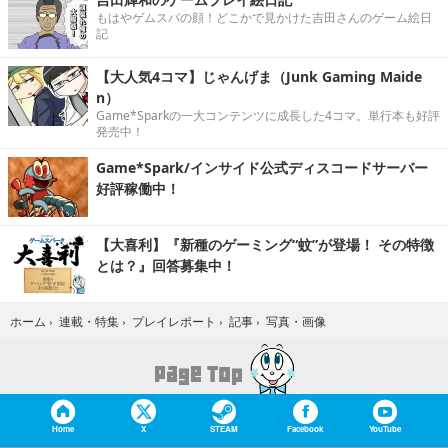
もはやゲムスパの顔！どこかで見かけた吉田さんのゲーム絵日
記
【大人気4コマ】じゃんげま（Junk Gaming Maide
n）
Game*Sparkの一大コンテンツに成長した4コマ。単行本も好評
発売中！
Game*Spark/インサイド公式ディスコードサーバー
好評稼働中！
【大喜利】『新種のゲーミング“蚊”が登場！ その特徴
とは？』回答募集中！
写真・画像
ホーム
›
連載・特集
›
プレイレポート
›
記事
›
Home
X
STEAM
Facebook
YouTube