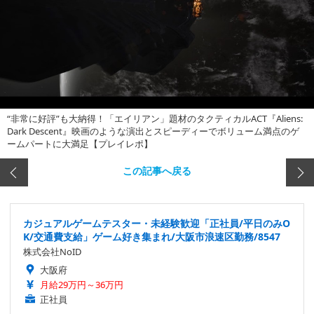
“非常に好評”も大納得！「エイリアン」題材のタクティカルACT『Aliens:
Dark Descent』映画のような演出とスピーディーでボリューム満点のゲ
ームパートに大満足【プレイレポ】
この記事へ戻る
カジュアルゲームテスター・未経験歓迎「正社員/平日のみO
K/交通費支給」ゲーム好き集まれ/大阪市浪速区勤務/8547
株式会社NoID
大阪府
月給29万円～36万円
正社員