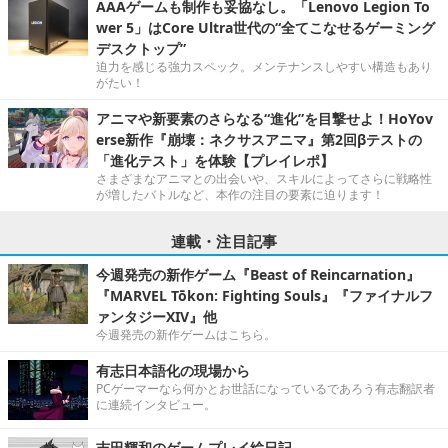
AAAゲームも制作も妥協なし。「Lenovo Legion To
wer 5」はCore Ultra世代の“全てこなせるゲーミング
デスクトップ”
迫力を感じる強力スペック。メンテナンスしやすい構造もあり
がたい！
アニマや新要素のさらなる“進化”を目撃せよ！HoYov
erse新作『崩壊：ネクサスアニマ』第2回βテストの
「進化テスト」を体験【プレイレポ】
さまざまなアニマとの出会いや、スキルによってさらに戦略性
が増したバトルなど、本作の注目の要素に迫ります！
連載・注目記事
今週発売の新作ゲーム『Beast of Reincarnation』
『MARVEL Tōkon: Fighting Souls』『ファイナルフ
ァンタジーXIV』他
今週発売の新作ゲームはこちら。
有志日本語化の現場から
PCゲーマーなら何かとお世話になっているであろう有志翻訳者
に連続インタビュー。
吉田輝和のゲームプレイ絵日記