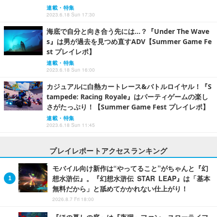
連載・特集
2023.6.18 Sun 17:30
海底で自分と向き合う先には…？『Under The Wave
s』は男が過去を見つめ直すADV【Summer Game Fe
st プレイレポ】
連載・特集
2023.6.18 Sun 16:00
カジュアルに白熱カートレース&バトルロイヤル！『S
tampede: Racing Royale』はパーティゲームの楽し
さがたっぷり！【Summer Game Fest プレイレポ】
連載・特集
2023.6.18 Sun 11:45
プレイレポートアクセスランキング
モバイル向け新作は“やってること”がちゃんと『幻
想水滸伝』。『幻想水滸伝 STAR LEAP』は「基本
無料だから」と舐めてかかれない仕上がり！
2026.8.7 Fri 18:00
『ほの暮しの庭』は『夜廻』ファン、スローライフ