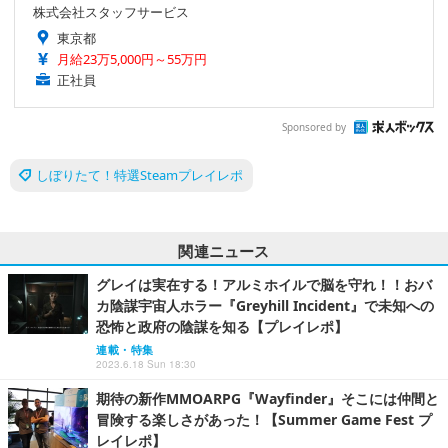
株式会社スタッフサービス
東京都
月給23万5,000円～55万円
正社員
Sponsored by
しぼりたて！特選Steamプレイレポ
関連ニュース
グレイは実在する！アルミホイルで脳を守れ！！おバ
カ陰謀宇宙人ホラー『Greyhill Incident』で未知への
恐怖と政府の陰謀を知る【プレイレポ】
連載・特集
2023.6.18 Sun 18:30
期待の新作MMOARPG『Wayfinder』そこには仲間と
冒険する楽しさがあった！【Summer Game Fest プ
レイレポ】