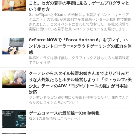
こと。セガの若手の事例に見る，ゲームプログラマと
いう働き方
Game*Sparkと4Gamerの合同による就活イベント「キャリア
クエスト」の第4回が東京都立産業貿易センター浜松町館で開催
されました。このイベントに合わせて取材した、各社の現場で
実際に働いている若手社員へのインタビューをお届けします。
GeForce NOWで『Forza Horizon 6』をプレイ。ハ
ンドルコントローラー×クラウドゲーミングの底力を体
感
体感的にラグはほぼ無し。グラフィックスはもちろん最高設定
でプレイ可能！
クーデレからスタイル抜群お姉さんまでよりどりみど
りな人外娘たちとホテル経営しよう！「クトゥルフ×美
少女」テーマのADV『ヨグ=ソトースの庭』が日本語
対応
ツンデレドラゴン娘や無口な複眼死神美少女など、属性てんこ
もりのヒロインたちがアツい！
ゲームコマースの最前線ーXsolla特集
Xsollaの最新情報はこちらから！