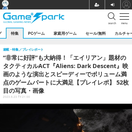
search
menu
グ
特集
PCゲーム
家庭用ゲーム
セール/無料
カルチャ
連載・特集
プレイレポート
“非常に好評”も大納得！「エイリアン」題材の
タクティカルACT『Aliens: Dark Descent』映
画のような演出とスピーディーでボリューム満
点のゲームパートに大満足【プレイレポ】 52枚
目の写真・画像
2023.6.23 Fri 21:00