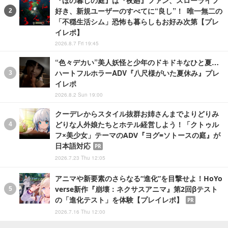
好き、新規ユーザーのすべてに“良し”！ 唯一無二の
「不穏生活シム」恐怖も暮らしもお好み次第【プレ
イレポ】
2026.8.7 Fri 19:45
“色々デカい”美人妖怪と少年のドキドキなひと夏…
ハートフルホラーADV『八尺様がいた夏休み』プレ
イレポ
2026.8.2 Sun 19:00
クーデレからスタイル抜群お姉さんまでよりどりみ
どりな人外娘たちとホテル経営しよう！「クトゥル
フ×美少女」テーマのADV『ヨグ=ソトースの庭』が
日本語対応
PR
2026.7.23 Thu 12:05
アニマや新要素のさらなる“進化”を目撃せよ！HoYo
verse新作『崩壊：ネクサスアニマ』第2回βテスト
の「進化テスト」を体験【プレイレポ】
PR
2026.7.16 Thu 12:00