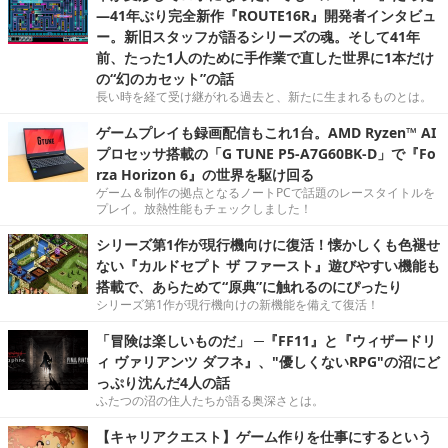
―41年ぶり完全新作『ROUTE16R』開発者インタビュ
ー。新旧スタッフが語るシリーズの魂。そして41年
前、たった1人のために手作業で直した世界に1本だけ
の“幻のカセット”の話
長い時を経て受け継がれる過去と、新たに生まれるものとは。
ゲームプレイも録画配信もこれ1台。AMD Ryzen™ AI
プロセッサ搭載の「G TUNE P5-A7G60BK-D」で『Fo
rza Horizon 6』の世界を駆け回る
ゲーム＆制作の拠点となるノートPCで話題のレースタイトルを
プレイ。放熱性能もチェックしました！
シリーズ第1作が現行機向けに復活！懐かしくも色褪せ
ない『カルドセプト ザ ファースト』遊びやすい機能も
搭載で、あらためて“原典”に触れるのにぴったり
シリーズ第1作が現行機向けの新機能を備えて復活！
「冒険は楽しいものだ」 ─『FF11』と『ウィザードリ
ィ ヴァリアンツ ダフネ』、"優しくないRPG"の沼にど
っぷり沈んだ4人の話
ふたつの沼の住人たちが語る奥深さとは。
【キャリアクエスト】ゲーム作りを仕事にするという