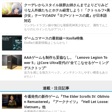
クーデレからスタイル抜群お姉さんまでよりどりみど
りな人外娘たちとホテル経営しよう！「クトゥルフ×美
少女」テーマのADV『ヨグ=ソトースの庭』が日本語
対応
ツンデレドラゴン娘や無口な複眼死神美少女など、属性てんこ
もりのヒロインたちがアツい！
ゲームコマースの最前線ーXsolla特集
Xsollaの最新情報はこちらから！
AAAゲームも制作も妥協なし。「Lenovo Legion To
wer 5」はCore Ultra世代の“全てこなせるゲーミング
デスクトップ”
迫力を感じる強力スペック。メンテナンスしやすい構造もあり
がたい！
連載・注目記事
今週発売の新作ゲーム『The Elder Scrolls IV: Oblivio
n Remastered』『アークナイツ』『Hell Let Loose:
Vietnam』他
今週発売の新作ゲームはこちら。