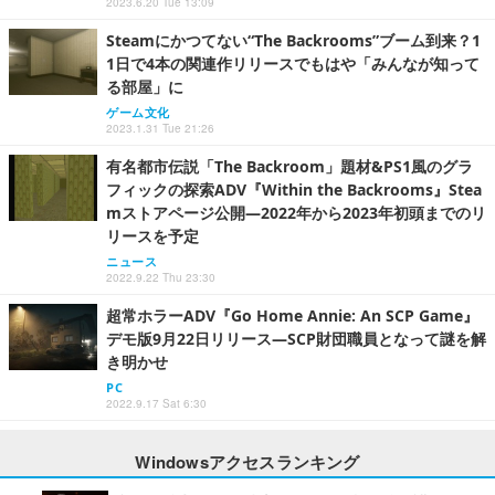
2023.6.20 Tue 13:09
Steamにかつてない“The Backrooms”ブーム到来？1
1日で4本の関連作リリースでもはや「みんなが知って
る部屋」に
ゲーム文化
2023.1.31 Tue 21:26
有名都市伝説「The Backroom」題材&PS1風のグラ
フィックの探索ADV『Within the Backrooms』Stea
mストアページ公開―2022年から2023年初頭までのリ
リースを予定
ニュース
2022.9.22 Thu 23:30
超常ホラーADV『Go Home Annie: An SCP Game』
デモ版9月22日リリース―SCP財団職員となって謎を解
き明かせ
PC
2022.9.17 Sat 6:30
Windowsアクセスランキング