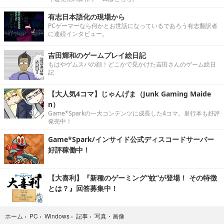
有志日本語化の現場から
PCゲーマーなら何かとお世話になっているであろう有志翻訳者
に連続インタビュー。
吉田輝和のゲームプレイ絵日記
もはやゲムスパの顔！どこかで見かけた吉田さんのゲーム絵日
記
【大人気4コマ】じゃんげま（Junk Gaming Maide
n）
Game*Sparkの一大コンテンツに成長した4コマ。単行本も好評
発売中！
Game*Spark/インサイド公式ディスコードサーバー
好評稼働中！
【大喜利】『新種のゲーミング“蚊”が登場！ その特徴
とは？』回答募集中！
写真・画像
ホーム
›
PC
›
Windows
›
記事
›