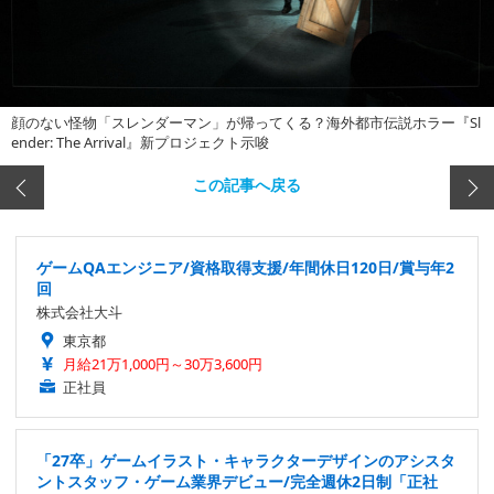
顔のない怪物「スレンダーマン」が帰ってくる？海外都市伝説ホラー『Sl
ender: The Arrival』新プロジェクト示唆
この記事へ戻る
ゲームQAエンジニア/資格取得支援/年間休日120日/賞与年2
回
株式会社大斗
東京都
月給21万1,000円～30万3,600円
正社員
「27卒」ゲームイラスト・キャラクターデザインのアシスタ
ントスタッフ・ゲーム業界デビュー/完全週休2日制「正社