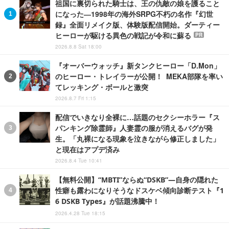
祖国に裏切られた騎士は、王の仇敵の娘を護ること
になった―1998年の海外SRPG不朽の名作『幻世
録』全面リメイク版、体験版配信開始。ダーティー
ヒーローが駆ける異色の戦記が令和に蘇る
PR
2026.8.8 Sat 18:00
『オーバーウォッチ』新タンクヒーロー「D.Mon」
のヒーロー・トレイラーが公開！ MEKA部隊を率い
てレッキング・ボールと激突
2026.8.7 Fri 1:15
配信でいきなり全裸に…話題のセクシーホラー『ス
パンキング除霊師』人妻霊の服が消えるバグが発
生。「丸裸になる現象を泣きながら修正しました」
と現在はアプデ済み
2026.8.4 Tue 10:41
【無料公開】“MBTI”ならぬ“DSKB”―自身の隠れた
性癖も露わになりそうなドスケベ傾向診断テスト『1
6 DSKB Types』が話題沸騰中！
2026.4.28 Tue 18:15