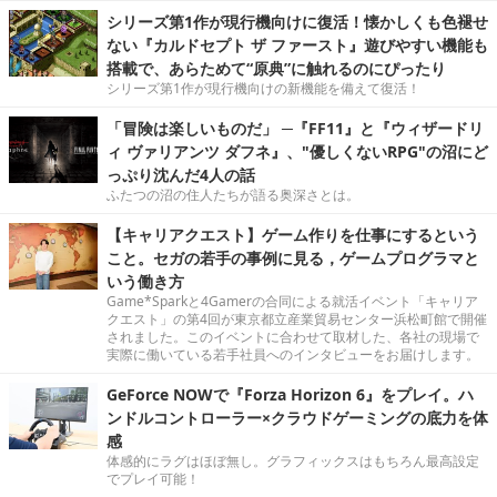
シリーズ第1作が現行機向けに復活！懐かしくも色褪せ
ない『カルドセプト ザ ファースト』遊びやすい機能も
搭載で、あらためて“原典”に触れるのにぴったり
シリーズ第1作が現行機向けの新機能を備えて復活！
「冒険は楽しいものだ」 ─『FF11』と『ウィザードリ
ィ ヴァリアンツ ダフネ』、"優しくないRPG"の沼にど
っぷり沈んだ4人の話
ふたつの沼の住人たちが語る奥深さとは。
【キャリアクエスト】ゲーム作りを仕事にするという
こと。セガの若手の事例に見る，ゲームプログラマと
いう働き方
Game*Sparkと4Gamerの合同による就活イベント「キャリア
クエスト」の第4回が東京都立産業貿易センター浜松町館で開催
されました。このイベントに合わせて取材した、各社の現場で
実際に働いている若手社員へのインタビューをお届けします。
GeForce NOWで『Forza Horizon 6』をプレイ。ハ
ンドルコントローラー×クラウドゲーミングの底力を体
感
体感的にラグはほぼ無し。グラフィックスはもちろん最高設定
でプレイ可能！