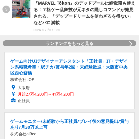
『MARVEL Tōkon』のデッドプールは瞬獄殺も使え
る！？格ゲー乱舞技が元ネタの隠しコマンドが発見
される。「デップードリームを使わざるを得ない」
などパロ満載
2026.8.7 Fri 13:30
ランキングをもっと見る
ゲーム向けUIデザイナーアシスタント「正社員」IT・デザイ
ン系転職希望・駅チカ/賞与年2回・未経験歓迎・大阪市中央
区西心斎橋
株式会社LOP
大阪府
月給27万4,200円～41万4,200円
正社員
ゲームモニター/未経験から正社員/プレイ後の意見提出/賞与
あり/月30万以上可
株式会社alBee