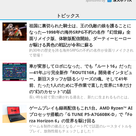
Sponsored by
トピックス
祖国に裏切られた騎士は、王の仇敵の娘を護ることに
なった―1998年の海外SRPG不朽の名作『幻世録』全
面リメイク版、体験版配信開始。ダーティーヒーロー
が駆ける異色の戦記が令和に蘇る
約30年の歴史を誇る海外SRPGの不朽の名作が全面リメイクされ
て登場！
車が変形してロボになった、でも『ルート16』だった
―41年ぶり完全新作『ROUTE16R』開発者インタビュ
ー。新旧スタッフが語るシリーズの魂。そして41年
前、たった1人のために手作業で直した世界に1本だけ
の“幻のカセット”の話
長い時を経て受け継がれる過去と、新たに生まれるものとは。
ゲームプレイも録画配信もこれ1台。AMD Ryzen™ AI
プロセッサ搭載の「G TUNE P5-A7G60BK-D」で『Fo
rza Horizon 6』の世界を駆け回る
ゲーム＆制作の拠点となるノートPCで話題のレースタイトルを
プレイ。放熱性能もチェックしました！