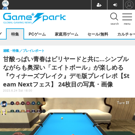
search
menu
グ
特集
PCゲーム
家庭用ゲーム
セール/無料
カルチャ
連載・特集
プレイレポート
甘酸っぱい青春はビリヤードと共に…シンプル
ながらも奥深い「エイトボール」が楽しめる
『ウィナーズブレイク』デモ版プレイレポ【St
eam Nextフェス】 24枚目の写真・画像
2023.6.24 Sat 18:00