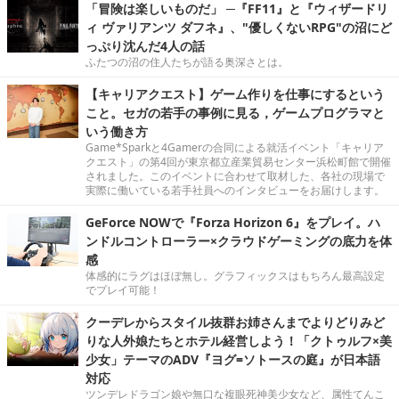
「冒険は楽しいものだ」 ─『FF11』と『ウィザードリ
ィ ヴァリアンツ ダフネ』、"優しくないRPG"の沼にど
っぷり沈んだ4人の話
ふたつの沼の住人たちが語る奥深さとは。
【キャリアクエスト】ゲーム作りを仕事にするという
こと。セガの若手の事例に見る，ゲームプログラマと
いう働き方
Game*Sparkと4Gamerの合同による就活イベント「キャリア
クエスト」の第4回が東京都立産業貿易センター浜松町館で開催
されました。このイベントに合わせて取材した、各社の現場で
実際に働いている若手社員へのインタビューをお届けします。
GeForce NOWで『Forza Horizon 6』をプレイ。ハ
ンドルコントローラー×クラウドゲーミングの底力を体
感
体感的にラグはほぼ無し。グラフィックスはもちろん最高設定
でプレイ可能！
クーデレからスタイル抜群お姉さんまでよりどりみど
りな人外娘たちとホテル経営しよう！「クトゥルフ×美
少女」テーマのADV『ヨグ=ソトースの庭』が日本語
対応
ツンデレドラゴン娘や無口な複眼死神美少女など、属性てんこ