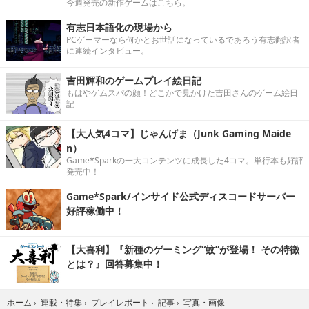
今週発売の新作ゲームはこちら。
有志日本語化の現場から
PCゲーマーなら何かとお世話になっているであろう有志翻訳者
に連続インタビュー。
吉田輝和のゲームプレイ絵日記
もはやゲムスパの顔！どこかで見かけた吉田さんのゲーム絵日
記
【大人気4コマ】じゃんげま（Junk Gaming Maide
n）
Game*Sparkの一大コンテンツに成長した4コマ。単行本も好評
発売中！
Game*Spark/インサイド公式ディスコードサーバー
好評稼働中！
【大喜利】『新種のゲーミング“蚊”が登場！ その特徴
とは？』回答募集中！
写真・画像
ホーム
›
連載・特集
›
プレイレポート
›
記事
›