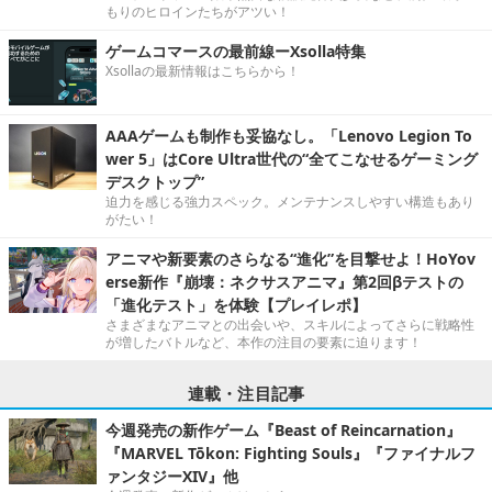
もりのヒロインたちがアツい！
ゲームコマースの最前線ーXsolla特集
Xsollaの最新情報はこちらから！
AAAゲームも制作も妥協なし。「Lenovo Legion To
wer 5」はCore Ultra世代の“全てこなせるゲーミング
デスクトップ”
迫力を感じる強力スペック。メンテナンスしやすい構造もあり
がたい！
アニマや新要素のさらなる“進化”を目撃せよ！HoYov
erse新作『崩壊：ネクサスアニマ』第2回βテストの
「進化テスト」を体験【プレイレポ】
さまざまなアニマとの出会いや、スキルによってさらに戦略性
が増したバトルなど、本作の注目の要素に迫ります！
連載・注目記事
今週発売の新作ゲーム『Beast of Reincarnation』
『MARVEL Tōkon: Fighting Souls』『ファイナルフ
ァンタジーXIV』他