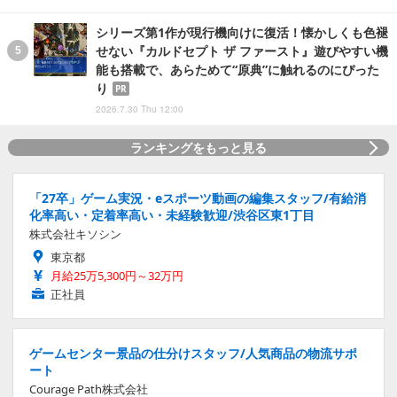
シリーズ第1作が現行機向けに復活！懐かしくも色褪
せない『カルドセプト ザ ファースト』遊びやすい機
能も搭載で、あらためて“原典”に触れるのにぴった
り
PR
2026.7.30 Thu 12:00
ランキングをもっと見る
「27卒」ゲーム実況・eスポーツ動画の編集スタッフ/有給消
化率高い・定着率高い・未経験歓迎/渋谷区東1丁目
株式会社キソシン
東京都
月給25万5,300円～32万円
正社員
ゲームセンター景品の仕分けスタッフ/人気商品の物流サポ
ート
Courage Path株式会社