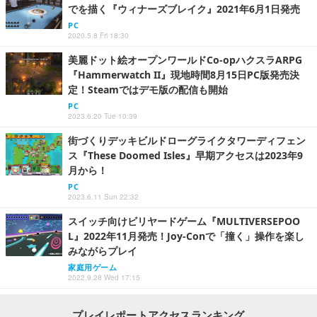
でを描く『ウィナーズブレイク』2021年6月1日発売
PC
2020.5.8 Fri 18:30
美麗ドット絵オープンワールドCo-opハクスラARPG
『Hammerwatch II』現地時間8月15日PC版発売決
定！Steamではデモ版の配信も開始
PC
2023.6.20 Tue 10:39
街づくりデッキビルドローグライクタワーディフェン
ス『These Doomed Isles』早期アクセスは2023年9
月から！
PC
2023.6.11 Sun 22:32
スイッチ向けビリヤードゲーム『MULTIVERSEPOO
L』2022年11月発売！Joy-Conで「撞く」操作を楽し
みながらプレイ
家庭用ゲーム
2022.9.28 Wed 17:15
プレイレポートアクセスランキング