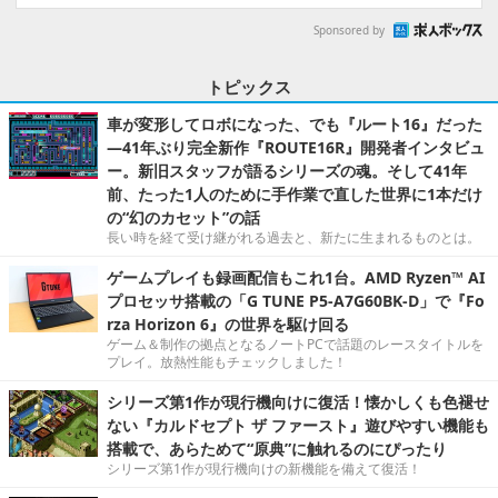
Sponsored by
トピックス
車が変形してロボになった、でも『ルート16』だった
―41年ぶり完全新作『ROUTE16R』開発者インタビュ
ー。新旧スタッフが語るシリーズの魂。そして41年
前、たった1人のために手作業で直した世界に1本だけ
の“幻のカセット”の話
長い時を経て受け継がれる過去と、新たに生まれるものとは。
ゲームプレイも録画配信もこれ1台。AMD Ryzen™ AI
プロセッサ搭載の「G TUNE P5-A7G60BK-D」で『Fo
rza Horizon 6』の世界を駆け回る
ゲーム＆制作の拠点となるノートPCで話題のレースタイトルを
プレイ。放熱性能もチェックしました！
シリーズ第1作が現行機向けに復活！懐かしくも色褪せ
ない『カルドセプト ザ ファースト』遊びやすい機能も
搭載で、あらためて“原典”に触れるのにぴったり
シリーズ第1作が現行機向けの新機能を備えて復活！