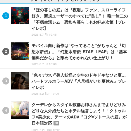
『ほの暮しの庭』は『夜廻』ファン、スローライフ
好き、新規ユーザーのすべてに“良し”！ 唯一無二の
「不穏生活シム」恐怖も暮らしもお好み次第【プレ
イレポ】
2026.8.7 Fri 19:45
モバイル向け新作は“やってること”がちゃんと『幻
想水滸伝』。『幻想水滸伝 STAR LEAP』は「基本
無料だから」と舐めてかかれない仕上がり！
2026.8.7 Fri 18:00
“色々デカい”美人妖怪と少年のドキドキなひと夏…
ハートフルホラーADV『八尺様がいた夏休み』プレ
イレポ
2026.8.2 Sun 19:00
クーデレからスタイル抜群お姉さんまでよりどりみ
どりな人外娘たちとホテル経営しよう！「クトゥル
フ×美少女」テーマのADV『ヨグ=ソトースの庭』が
日本語対応
PR
2026.7.23 Thu 12:05