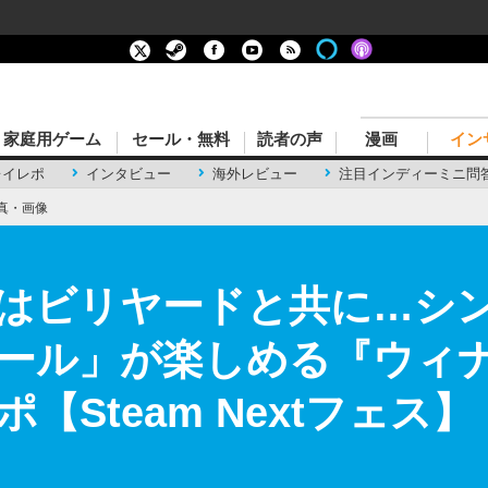
家庭用ゲーム
セール・無料
読者の声
漫画
イン
レイレポ
インタビュー
海外レビュー
注目インディーミニ問
真・画像
はビリヤードと共に…シ
ール」が楽しめる『ウィ
【Steam Nextフェス】