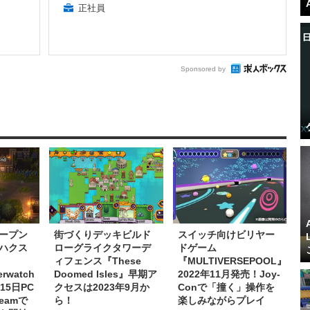
正社員
Sponsored by
ープン
街づくりデッキビルド
スイッチ向けビリヤー
pハクス
ローグライクタワーデ
ドゲーム
ィフェンス『These
『MULTIVERSEPOOL』
rwatch
Doomed Isles』早期ア
2022年11月発売！Joy-
15日PC
クセスは2023年9月か
Conで「撞く」操作を
eamで
ら！
楽しみながらプレイ