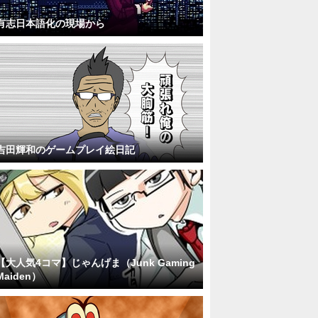
有志日本語化の現場から
吉田輝和のゲームプレイ絵日記
【大人気4コマ】じゃんげま（Junk Gaming
Maiden）