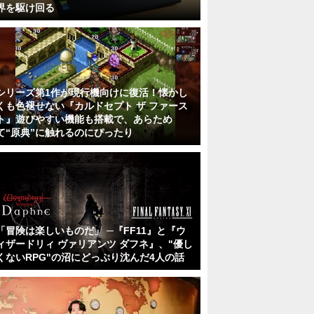
界を駆け回る
シリーズ第1作が現行機向けに復活！懐かし
くも色褪せない『カルドセプト ザ ファース
ト』遊びやすい機能も搭載で、あらため
て“原典”に触れるのにぴったり
「冒険は楽しいものだ」 ─『FF11』と『ウ
ィザードリィ ヴァリアンツ ダフネ』、"優し
くないRPG"の沼にどっぷり沈んだ4人の話