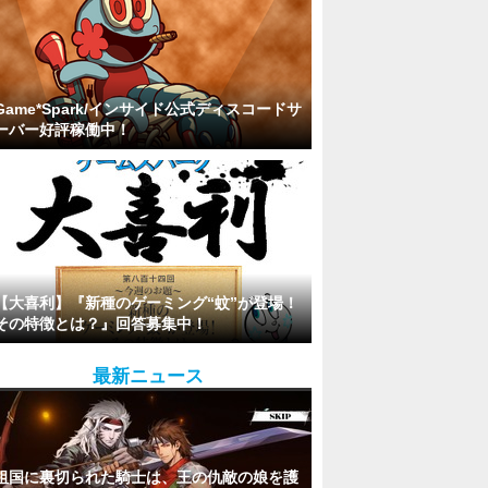
Game*Spark/インサイド公式ディスコードサ
ーバー好評稼働中！
【大喜利】『新種のゲーミング“蚊”が登場！
その特徴とは？』回答募集中！
最新ニュース
祖国に裏切られた騎士は、王の仇敵の娘を護