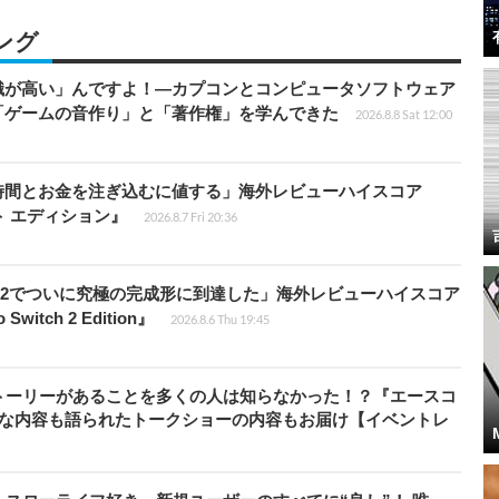
ング
識が高い」んですよ！―カプコンとコンピュータソフトウェア
「ゲームの音作り」と「著作権」を学んできた
2026.8.8 Sat 12:00
時間とお金を注ぎ込むに値する」海外レビューハイスコア
ート エディション』
2026.8.7 Fri 20:36
チ2でついに究極の完成形に到達した」海外レビューハイスコア
witch 2 Edition』
2026.8.6 Thu 19:45
トーリーがあることを多くの人は知らなかった！？『エースコ
的な内容も語られたトークショーの内容もお届け【イベントレ