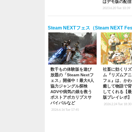
はデモ版の配信
2023.6.20 Tue 10:39
Steam NEXTフェス（Steam NEXT Festi
数千もの体験版を遊び
社畜に効くリズ
放題の「Steam Nextフ
ム『リズムアニ
ェス」開催中！最大4人
フェ』は、かわ
協力ジャングル探検
癒して物語で背
ADVや病気の娘を救う
してくれる【最
ポストアポカリプスサ
版プレイレポ】
バイバルなど
2026.2.24 Tue 18:30
2026.6.16 Tue 17:45