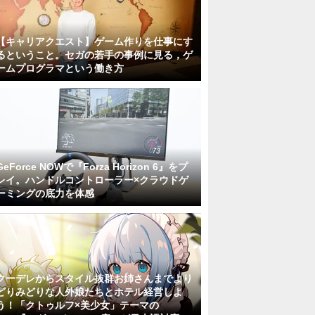
【キャリアクエスト】ゲーム作りを仕事にす
るということ。セガの若手の事例に見る，ゲ
ームプログラマという働き方
GeForce NOWで『Forza Horizon 6』をプ
レイ。ハンドルコントローラー×クラウドゲ
ーミングの底力を体感
クーデレからスタイル抜群お姉さんまでより
どりみどりな人外娘たちとホテル経営しよ
う！「クトゥルフ×美少女」テーマの