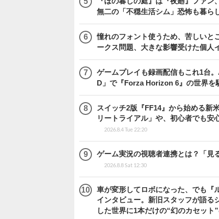
『ほの暮しの庭』は『夜廻』ファン、
無二の「不穏生活シム」恐怖も暮ら
憧れのフォント使うため、苦しいとこ
ークス問題、大きな影響受けた個人
ゲームプレイも録画配信もこれ1台。AMD 
D」で『Forza Horizon 6』の世界
スイッチ2版『FF14』から始める新
リートライアル」や、初心者でも安
2026.8.4 Tue 22:20
ゲーム実況の視聴者連携とは？「見るだ
2026.8.8 Sat 12:30
車が変形してロボになった、でも『ルー
インタビュー。新旧スタッフが語るシ
した世界に1本だけの“幻のカセット