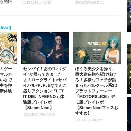
も開始
2023.6.11 Sun 22:32
2022.9.28 Wed 17:15
val)
ムゲー
センパイ！あの“レリダ
ほくろ美少女を操り、
マルカ
イ”が帰ってきました
巨大建造物を駆け抜け
いさで
よ！ローグライト×サバ
ろ！多様なフェチが詰
中を押
イバル×PvPvEなてんこ
まったパルクール系3D
新体験
盛りアクション『LET
プラットフォーマー
IT DIE: INFERNO』体
『MOTORSLICE』デ
験版プレイレポ
モ版プレイレポ
【Steam Next】
【Steam Nextフェスお
すすめ】
2025.10.15 Wed 17:00
2025.10.14 Tue 17:15