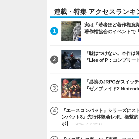
連載・特集 アクセスランキ
実は「若者ほど著作権意
著作権協会のイベントで
「嘘はつけない。本作は
『Lies of P：コンプリ
「必携のJRPGがスイッ
『ゼノブレイド2 Nintendo S
『エースコンバット』シリーズにス
ンバット8』先行体験会レポ。衝撃
ポ】
2026.8.7 Fri 12:30