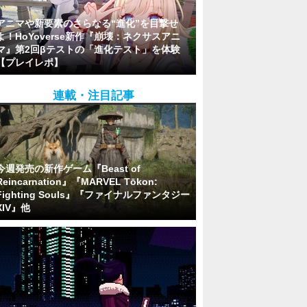
アニマや新要素のさらなる“進化”を目撃せ
よ！HoYoverse新作『崩壊：ネクサスアニ
マ』第2回βテストの「進化テスト」を体験
【プレイレポ】
連載・注目記事
今週発売の新作ゲーム『Beast of
Reincarnation』『MARVEL Tōkon:
Fighting Souls』『ファイナルファンタジー
XIV』他