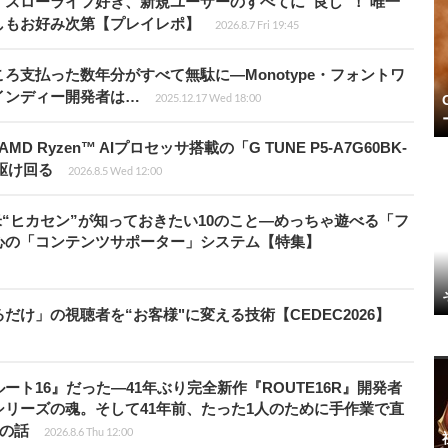
スローライフ好き、新規ユーザーのすべてに“良し”！ 唯一
しもお好み次第【プレイレポ】
2026.8.7 Fri 19:45
ろ支払った数年分がすべて無駄に―Monotype・フォントワ
インディー開発者は…
2025.12.17 Wed 18:00
Ryzen™ AIプロセッサ搭載の「G TUNE P5-A7G60BK-
を駆け回る
2026.8.5 Wed 12:00
米“ヒカセン”が知っておきたい10のこと―めっちゃ遊べる「フ
心の「コンテンツサポーター」システム【特集】
け」の視聴者を“お客様"に変える技術【CEDEC2026】
ト16』だった―41年ぶり完全新作『ROUTE16R』開発者
リーズの魂。そして41年前、たった1人のために手作業で直
”の話
2026.8.6 Thu 12:00