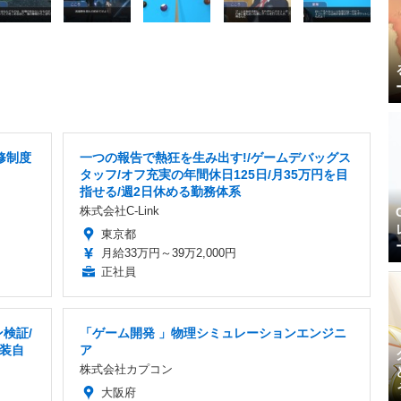
修制度
一つの報告で熱狂を生み出す!/ゲームデバッグス
タッフ/オフ充実の年間休日125日/月35万円を目
指せる/週2日休める勤務体系
株式会社C-Link
東京都
月給33万円～39万2,000円
正社員
検証/
「ゲーム開発 」物理シミュレーションエンジニ
服装自
ア
株式会社カプコン
大阪府