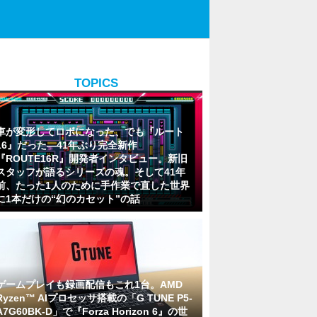
TOPICS
車が変形してロボになった、でも『ルート
16』だった―41年ぶり完全新作
『ROUTE16R』開発者インタビュー。新旧
スタッフが語るシリーズの魂。そして41年
前、たった1人のために手作業で直した世界
に1本だけの“幻のカセット”の話
ゲームプレイも録画配信もこれ1台。AMD
Ryzen™ AIプロセッサ搭載の「G TUNE P5-
A7G60BK-D」で『Forza Horizon 6』の世