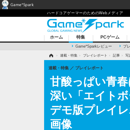
Game*Spark
ハードコアゲーマーのためのWebメディア
ホーム
特集
PCゲーム
Game*Sparkレビュー
プ
ホーム
›
連載・特集
›
プレイレポート
›
記事
›
写
連載・特集
プレイレポート
甘酸っぱい青春
深い「エイトボ
デモ版プレイレポ
画像