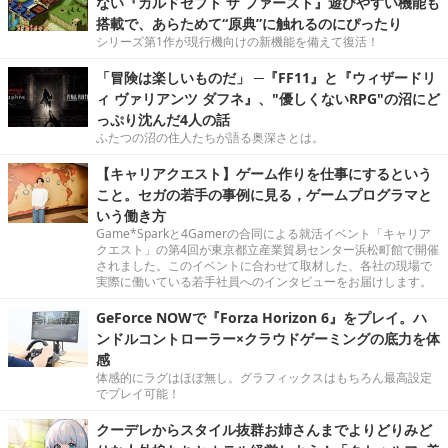
ない『カルドセプト ザ ファースト』遊びやすい機能も
搭載で、あらためて“原典”に触れるのにぴったり
シリーズ第1作が現行機向けの新機能を備えて復活！
「冒険は楽しいものだ」 ─『FF11』と『ウィザードリ
ィ ヴァリアンツ ダフネ』、"優しくないRPG"の沼にど
っぷり沈んだ4人の話
ふたつの沼の住人たちが語る奥深さとは。
【キャリアクエスト】ゲーム作りを仕事にするという
こと。セガの若手の事例に見る，ゲームプログラマと
いう働き方
Game*Sparkと4Gamerの合同による就活イベント「キャリア
クエスト」の第4回が東京都立産業貿易センター浜松町館で開催
されました。このイベントに合わせて取材した、各社の現場で
実際に働いている若手社員へのインタビューをお届けします。
GeForce NOWで『Forza Horizon 6』をプレイ。ハ
ンドルコントローラー×クラウドゲーミングの底力を体
感
体感的にラグはほぼ無し。グラフィックスはもちろん最高設定
でプレイ可能！
クーデレからスタイル抜群お姉さんまでよりどりみど