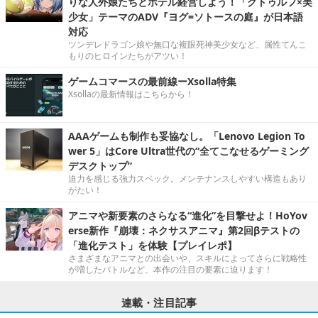
りな人外娘たちとホテル経営しよう！「クトゥルフ×美
少女」テーマのADV『ヨグ=ソトースの庭』が日本語
対応
ツンデレドラゴン娘や無口な複眼死神美少女など、属性てんこ
もりのヒロインたちがアツい！
ゲームコマースの最前線ーXsolla特集
Xsollaの最新情報はこちらから！
AAAゲームも制作も妥協なし。「Lenovo Legion To
wer 5」はCore Ultra世代の“全てこなせるゲーミング
デスクトップ”
迫力を感じる強力スペック。メンテナンスしやすい構造もあり
がたい！
アニマや新要素のさらなる“進化”を目撃せよ！HoYov
erse新作『崩壊：ネクサスアニマ』第2回βテストの
「進化テスト」を体験【プレイレポ】
さまざまなアニマとの出会いや、スキルによってさらに戦略性
が増したバトルなど、本作の注目の要素に迫ります！
連載・注目記事