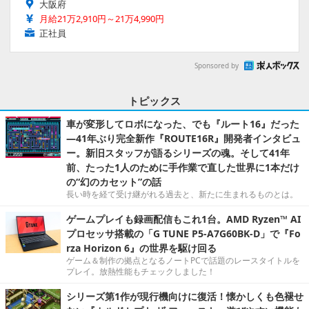
大阪府
月給21万2,910円～21万4,990円
正社員
Sponsored by
トピックス
車が変形してロボになった、でも『ルート16』だった
―41年ぶり完全新作『ROUTE16R』開発者インタビュ
ー。新旧スタッフが語るシリーズの魂。そして41年
前、たった1人のために手作業で直した世界に1本だけ
の“幻のカセット”の話
長い時を経て受け継がれる過去と、新たに生まれるものとは。
ゲームプレイも録画配信もこれ1台。AMD Ryzen™ AI
プロセッサ搭載の「G TUNE P5-A7G60BK-D」で『Fo
rza Horizon 6』の世界を駆け回る
ゲーム＆制作の拠点となるノートPCで話題のレースタイトルを
プレイ。放熱性能もチェックしました！
シリーズ第1作が現行機向けに復活！懐かしくも色褪せ