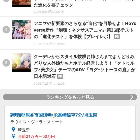
た進化を要チェック
2026.8.5 Wed 22:45
アニマや新要素のさらなる“進化”を目撃せよ！HoYo
verse新作『崩壊：ネクサスアニマ』第2回βテスト
の「進化テスト」を体験【プレイレポ】
PR
2026.7.16 Thu 12:00
クーデレからスタイル抜群お姉さんまでよりどりみ
どりな人外娘たちとホテル経営しよう！「クトゥル
フ×美少女」テーマのADV『ヨグ=ソトースの庭』が
日本語対応
PR
2026.7.23 Thu 12:05
ランキングをもっと見る
調理師/深谷市国済寺/JR高崎線車7分/埼玉県
ラヴィス・ヴィラ・スイート
埼玉県
月給21万円～50万円