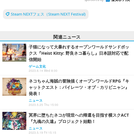
Steam NEXTフェス（Steam NEXT Festival)
関連ニュース
子猫になって大暴れするオープンワールドサンドボッ
クス『Heist Kitty: 野良ネコ暮らし』日本語対応で配
信開始
ゲーム文化
2023.6.14 Wed 8:00
ネコちゃん海賊の冒険描くオープンワールドRPG『キ
ャットクエスト：パイレーツ・オブ・カリビニャン』
発表！
ニュース
2023.5.25 Thu 15:00
冥界に堕ちたネコが現世への帰還を目指す横スクACT
『九魂の久遠』プロジェクト始動！
ニュース
2023.5.19 Fri 15:15