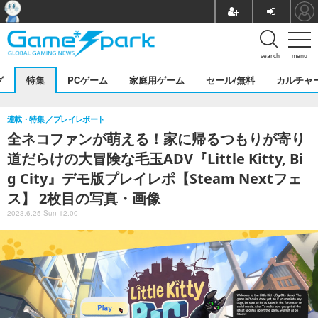
search
menu
グ
特集
PCゲーム
家庭用ゲーム
セール/無料
カルチャ
連載・特集
プレイレポート
全ネコファンが萌える！家に帰るつもりが寄り
道だらけの大冒険な毛玉ADV『Little Kitty, Bi
g City』デモ版プレイレポ【Steam Nextフェ
ス】 2枚目の写真・画像
2023.6.25 Sun 12:00