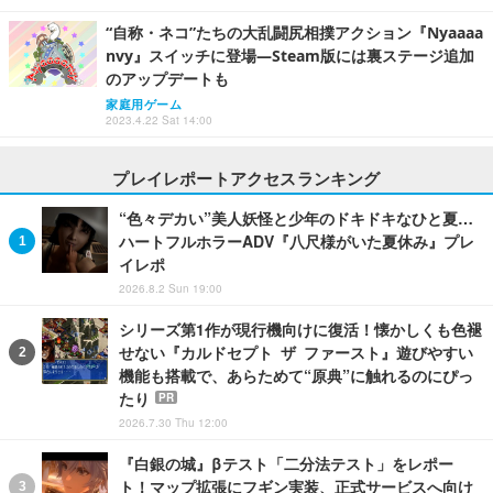
“自称・ネコ”たちの大乱闘尻相撲アクション『Nyaaaa
nvy』スイッチに登場―Steam版には裏ステージ追加
のアップデートも
家庭用ゲーム
2023.4.22 Sat 14:00
プレイレポートアクセスランキング
“色々デカい”美人妖怪と少年のドキドキなひと夏…
ハートフルホラーADV『八尺様がいた夏休み』プレ
イレポ
2026.8.2 Sun 19:00
シリーズ第1作が現行機向けに復活！懐かしくも色褪
せない『カルドセプト ザ ファースト』遊びやすい
機能も搭載で、あらためて“原典”に触れるのにぴっ
たり
PR
2026.7.30 Thu 12:00
『白銀の城』βテスト「二分法テスト」をレポー
ト！マップ拡張にフギン実装、正式サービスへ向け