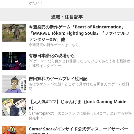
がたい！
連載・注目記事
今週発売の新作ゲーム『Beast of Reincarnation』
『MARVEL Tōkon: Fighting Souls』『ファイナルフ
ァンタジーXIV』他
今週発売の新作ゲームはこちら。
有志日本語化の現場から
PCゲーマーなら何かとお世話になっているであろう有志翻訳者
に連続インタビュー。
吉田輝和のゲームプレイ絵日記
もはやゲムスパの顔！どこかで見かけた吉田さんのゲーム絵日
記
【大人気4コマ】じゃんげま（Junk Gaming Maide
n）
Game*Sparkの一大コンテンツに成長した4コマ。単行本も好評
発売中！
Game*Spark/インサイド公式ディスコードサーバー