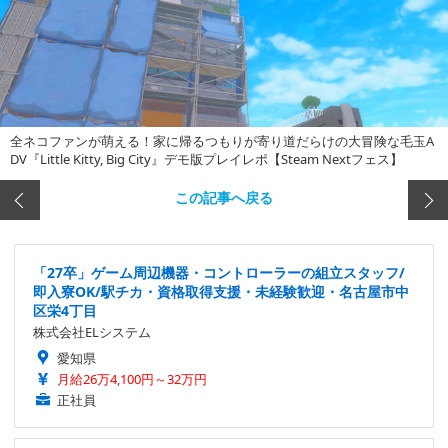
全ネコファンが萌える！家に帰るつもりが寄り道だらけの大冒険な毛玉A
DV『Little Kitty, Big City』デモ版プレイレポ【Steam Nextフェス】
この記事へ戻る
「27卒」ゲーム周辺機器・コントローラーの組立スタッフ/
即入寮OK/駅チカ・資格取得支援・未経験歓迎・名古屋市中
区栄4丁目
株式会社ELシステム
愛知県
月給26万4,100円～32万円
正社員