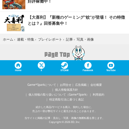
好評稼働中！
【大喜利】『新種のゲーミング“蚊”が登場！ その特徴
とは？』回答募集中！
写真・画像
ホーム
›
連載・特集
›
プレイレポート
›
記事
›
Home
X
STEAM
Facebook
YouTube
Game*Sparkについて
お問合せ
広告掲載
会社概要
個人情報保護方針
個人情報の取り扱いについて（Game*Spark）
利用規約
特定商取引法に基づく表記
紹介した商品/サービスを購入、契約した場合に、
売上の一部が弊社サイトに還元されることがあります。
当サイトに掲載の記事・見出し・写真・画像の無断転載を禁じます。
Copyright © 2026 IID, Inc.