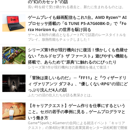
の“幻のカセット”の話
長い時を経て受け継がれる過去と、新たに生まれるものとは。
ゲームプレイも録画配信もこれ1台。AMD Ryzen™ AI
プロセッサ搭載の「G TUNE P5-A7G60BK-D」で『Fo
rza Horizon 6』の世界を駆け回る
ゲーム＆制作の拠点となるノートPCで話題のレースタイトルを
プレイ。放熱性能もチェックしました！
シリーズ第1作が現行機向けに復活！懐かしくも色褪せ
ない『カルドセプト ザ ファースト』遊びやすい機能も
搭載で、あらためて“原典”に触れるのにぴったり
シリーズ第1作が現行機向けの新機能を備えて復活！
「冒険は楽しいものだ」 ─『FF11』と『ウィザードリ
ィ ヴァリアンツ ダフネ』、"優しくないRPG"の沼にど
っぷり沈んだ4人の話
ふたつの沼の住人たちが語る奥深さとは。
【キャリアクエスト】ゲーム作りを仕事にするという
こと。セガの若手の事例に見る，ゲームプログラマと
いう働き方
Game*Sparkと4Gamerの合同による就活イベント「キャリア
クエスト」の第4回が東京都立産業貿易センター浜松町館で開催