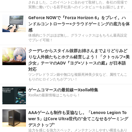
されました。このイベントに合わせて取材した、各社の現場で
実際に働いている若手社員へのインタビューをお届けします。
GeForce NOWで『Forza Horizon 6』をプレイ。ハ
ンドルコントローラー×クラウドゲーミングの底力を体
感
体感的にラグはほぼ無し。グラフィックスはもちろん最高設定
でプレイ可能！
クーデレからスタイル抜群お姉さんまでよりどりみど
りな人外娘たちとホテル経営しよう！「クトゥルフ×美
少女」テーマのADV『ヨグ=ソトースの庭』が日本語
対応
ツンデレドラゴン娘や無口な複眼死神美少女など、属性てんこ
もりのヒロインたちがアツい！
ゲームコマースの最前線ーXsolla特集
Xsollaの最新情報はこちらから！
AAAゲームも制作も妥協なし。「Lenovo Legion To
wer 5」はCore Ultra世代の“全てこなせるゲーミング
デスクトップ”
迫力を感じる強力スペック。メンテナンスしやすい構造もあり