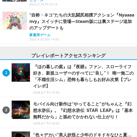
2023.5.19 Fri 15:15
“自称・ネコ”たちの大乱闘尻相撲アクション『Nyaaaa
nvy』スイッチに登場―Steam版には裏ステージ追加
のアップデートも
家庭用ゲーム
2023.4.22 Sat 14:00
プレイレポートアクセスランキング
『ほの暮しの庭』は『夜廻』ファン、スローライフ
好き、新規ユーザーのすべてに“良し”！ 唯一無二の
「不穏生活シム」恐怖も暮らしもお好み次第【プレ
イレポ】
2026.8.7 Fri 19:45
モバイル向け新作は“やってること”がちゃんと『幻
想水滸伝』。『幻想水滸伝 STAR LEAP』は「基本
無料だから」と舐めてかかれない仕上がり！
2026.8.7 Fri 18:00
“色々デカい”美人妖怪と少年のドキドキなひと夏…