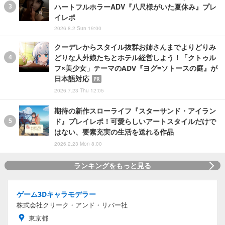
ハートフルホラーADV『八尺様がいた夏休み』プレ
イレポ
2026.8.2 Sun 19:00
クーデレからスタイル抜群お姉さんまでよりどりみ
どりな人外娘たちとホテル経営しよう！「クトゥル
フ×美少女」テーマのADV『ヨグ=ソトースの庭』が
日本語対応
PR
2026.7.23 Thu 12:05
期待の新作スローライフ『スターサンド・アイラン
ド』プレイレポ！可愛らしいアートスタイルだけで
はない、要素充実の生活を送れる作品
2026.2.23 Mon 8:00
ランキングをもっと見る
ゲーム3Dキャラモデラー
株式会社クリーク・アンド・リバー社
東京都