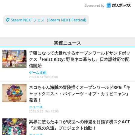
Sponsored by
Steam NEXTフェス（Steam NEXT Festival)
関連ニュース
子猫になって大暴れするオープンワールドサンドボッ
クス『Heist Kitty: 野良ネコ暮らし』日本語対応で配
信開始
ゲーム文化
2023.6.14 Wed 8:00
ネコちゃん海賊の冒険描くオープンワールドRPG『キ
ャットクエスト：パイレーツ・オブ・カリビニャン』
発表！
ニュース
2023.5.25 Thu 15:00
冥界に堕ちたネコが現世への帰還を目指す横スクACT
『九魂の久遠』プロジェクト始動！
ニュース