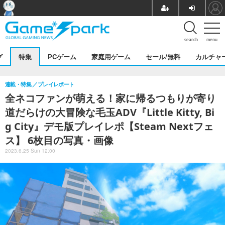
search
menu
グ
特集
PCゲーム
家庭用ゲーム
セール/無料
カルチャ
連載・特集
プレイレポート
全ネコファンが萌える！家に帰るつもりが寄り
道だらけの大冒険な毛玉ADV『Little Kitty, Bi
g City』デモ版プレイレポ【Steam Nextフェ
ス】 6枚目の写真・画像
2023.6.25 Sun 12:00