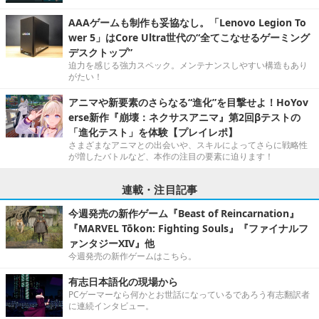
AAAゲームも制作も妥協なし。「Lenovo Legion To
wer 5」はCore Ultra世代の“全てこなせるゲーミング
デスクトップ”
迫力を感じる強力スペック。メンテナンスしやすい構造もあり
がたい！
アニマや新要素のさらなる“進化”を目撃せよ！HoYov
erse新作『崩壊：ネクサスアニマ』第2回βテストの
「進化テスト」を体験【プレイレポ】
さまざまなアニマとの出会いや、スキルによってさらに戦略性
が増したバトルなど、本作の注目の要素に迫ります！
連載・注目記事
今週発売の新作ゲーム『Beast of Reincarnation』
『MARVEL Tōkon: Fighting Souls』『ファイナルフ
ァンタジーXIV』他
今週発売の新作ゲームはこちら。
有志日本語化の現場から
PCゲーマーなら何かとお世話になっているであろう有志翻訳者
に連続インタビュー。