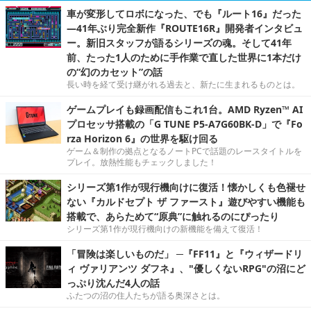
車が変形してロボになった、でも『ルート16』だった
―41年ぶり完全新作『ROUTE16R』開発者インタビュ
ー。新旧スタッフが語るシリーズの魂。そして41年
前、たった1人のために手作業で直した世界に1本だけ
の“幻のカセット”の話
長い時を経て受け継がれる過去と、新たに生まれるものとは。
ゲームプレイも録画配信もこれ1台。AMD Ryzen™ AI
プロセッサ搭載の「G TUNE P5-A7G60BK-D」で『Fo
rza Horizon 6』の世界を駆け回る
ゲーム＆制作の拠点となるノートPCで話題のレースタイトルを
プレイ。放熱性能もチェックしました！
シリーズ第1作が現行機向けに復活！懐かしくも色褪せ
ない『カルドセプト ザ ファースト』遊びやすい機能も
搭載で、あらためて“原典”に触れるのにぴったり
シリーズ第1作が現行機向けの新機能を備えて復活！
「冒険は楽しいものだ」 ─『FF11』と『ウィザードリ
ィ ヴァリアンツ ダフネ』、"優しくないRPG"の沼にど
っぷり沈んだ4人の話
ふたつの沼の住人たちが語る奥深さとは。