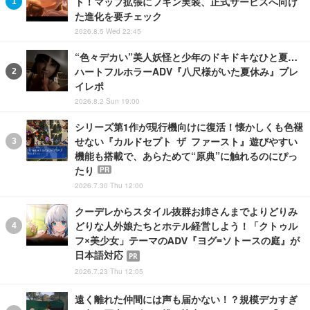
ト！マップ拡張にフギン実装、正式サービスへ向け
た進化を要チェック
2026.8.5 Wed 22:45
“色々デカい”美人妖怪と少年のドキドキなひと夏…
ハートフルホラーADV『八尺様がいた夏休み』プレ
イレポ
2026.8.2 Sun 19:00
シリーズ第1作が現行機向けに復活！懐かしくも色褪
せない『カルドセプト ザ ファースト』遊びやすい
機能も搭載で、あらためて“原典”に触れるのにぴっ
たり
PR
2026.7.30 Thu 12:00
クーデレからスタイル抜群お姉さんまでよりどりみ
どりな人外娘たちとホテル経営しよう！「クトゥル
フ×美少女」テーマのADV『ヨグ=ソトースの庭』が
日本語対応
PR
2026.7.23 Thu 12:05
遠く離れた仲間には声も届かない！？規模デカすぎ