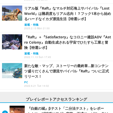
リアル版『Raft』なマルチ対応海上サバイバル『Lost
World』は難易度もリアル志向！？フック1本から始め
るハードなイカダ漂流生活【特選レポ】
連載・特集
2023.2.13 Mon 21:00
『Raft』＋『Satisfactory』なコロニー建設ADV『Ast
ro Colony』自動生成される宇宙でひたすら工業と冒
険【特選レポ】
連載・特集
2022.11.13 Sun 17:45
新たな敵・マップ、ストーリーの最終章…新コンテン
ツ盛りだくさんで漂流サバイバル『Raft』ついに正式
リリース！
PC
2022.6.21 Tue 14:02
プレイレポートアクセスランキング
『白銀の城』βテスト「二分法テスト」をレポー