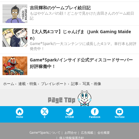
吉田輝和のゲームプレイ絵日記
もはやゲムスパの顔！どこかで見かけた吉田さんのゲーム絵日
記
【大人気4コマ】じゃんげま（Junk Gaming Maide
n）
Game*Sparkの一大コンテンツに成長した4コマ。単行本も好評
発売中！
Game*Spark/インサイド公式ディスコードサーバー
好評稼働中！
写真・画像
ホーム
›
連載・特集
›
プレイレポート
›
記事
›
Home
X
STEAM
Facebook
YouTube
Game*Sparkについて
お問合せ
広告掲載
会社概要
個人情報保護方針