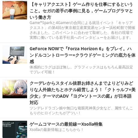
【キャリアクエスト】ゲーム作りを仕事にするという
こと。セガの若手の事例に見る，ゲームプログラマと
いう働き方
Game*Sparkと4Gamerの合同による就活イベント「キャリア
クエスト」の第4回が東京都立産業貿易センター浜松町館で開催
されました。このイベントに合わせて取材した、各社の現場で
実際に働いている若手社員へのインタビューをお届けします。
GeForce NOWで『Forza Horizon 6』をプレイ。ハ
ンドルコントローラー×クラウドゲーミングの底力を体
感
体感的にラグはほぼ無し。グラフィックスはもちろん最高設定
でプレイ可能！
クーデレからスタイル抜群お姉さんまでよりどりみど
りな人外娘たちとホテル経営しよう！「クトゥルフ×美
少女」テーマのADV『ヨグ=ソトースの庭』が日本語
対応
ツンデレドラゴン娘や無口な複眼死神美少女など、属性てんこ
もりのヒロインたちがアツい！
ゲームコマースの最前線ーXsolla特集
Xsollaの最新情報はこちらから！