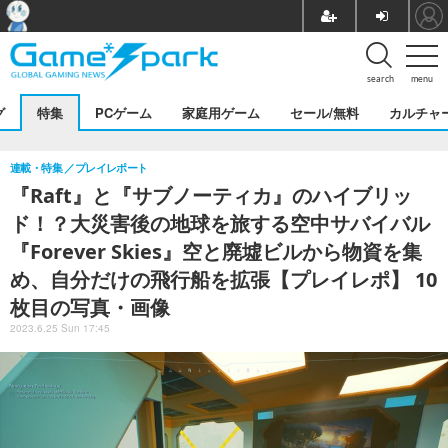
search
menu
グ
特集
PCゲーム
家庭用ゲーム
セール/無料
カルチャ
連載・特集
プレイレポート
『Raft』と『サブノーティカ』のハイブリッ
ド！？大災害後の地球を旅する空中サバイバル
『Forever Skies』空と廃墟ビルから物資を集
め、自分だけの飛行船を拡張【プレイレポ】 10
枚目の写真・画像
2023.6.25 Sun 17:45