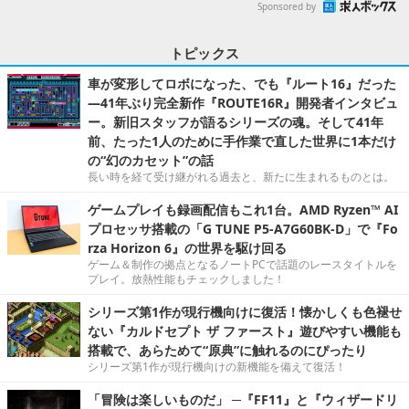
Sponsored by
トピックス
車が変形してロボになった、でも『ルート16』だった
―41年ぶり完全新作『ROUTE16R』開発者インタビュ
ー。新旧スタッフが語るシリーズの魂。そして41年
前、たった1人のために手作業で直した世界に1本だけ
の“幻のカセット”の話
長い時を経て受け継がれる過去と、新たに生まれるものとは。
ゲームプレイも録画配信もこれ1台。AMD Ryzen™ AI
プロセッサ搭載の「G TUNE P5-A7G60BK-D」で『Fo
rza Horizon 6』の世界を駆け回る
ゲーム＆制作の拠点となるノートPCで話題のレースタイトルを
プレイ。放熱性能もチェックしました！
シリーズ第1作が現行機向けに復活！懐かしくも色褪せ
ない『カルドセプト ザ ファースト』遊びやすい機能も
搭載で、あらためて“原典”に触れるのにぴったり
シリーズ第1作が現行機向けの新機能を備えて復活！
「冒険は楽しいものだ」 ─『FF11』と『ウィザードリ