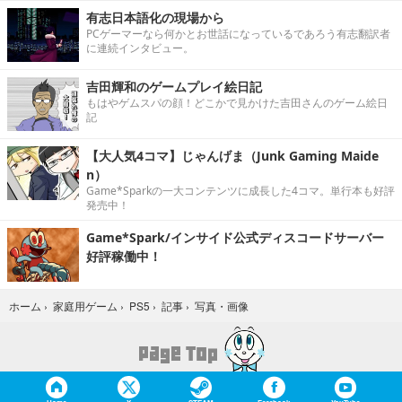
有志日本語化の現場から
PCゲーマーなら何かとお世話になっているであろう有志翻訳者
に連続インタビュー。
吉田輝和のゲームプレイ絵日記
もはやゲムスパの顔！どこかで見かけた吉田さんのゲーム絵日
記
【大人気4コマ】じゃんげま（Junk Gaming Maide
n）
Game*Sparkの一大コンテンツに成長した4コマ。単行本も好評
発売中！
Game*Spark/インサイド公式ディスコードサーバー
好評稼働中！
写真・画像
ホーム
›
家庭用ゲーム
›
PS5
›
記事
›