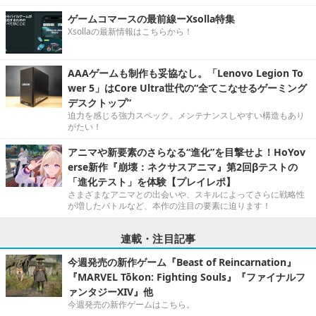
ゲームコマースの最前線ーXsolla特集
Xsollaの最新情報はこちらから！
AAAゲームも制作も妥協なし。「Lenovo Legion To
wer 5」はCore Ultra世代の“全てこなせるゲーミング
デスクトップ”
迫力を感じる強力スペック。メンテナンスしやすい構造もあり
がたい！
アニマや新要素のさらなる“進化”を目撃せよ！HoYov
erse新作『崩壊：ネクサスアニマ』第2回βテストの
「進化テスト」を体験【プレイレポ】
さまざまなアニマとの出会いや、スキルによってさらに戦略性
が増したバトルなど、本作の注目の要素に迫ります！
連載・注目記事
今週発売の新作ゲーム『Beast of Reincarnation』
『MARVEL Tōkon: Fighting Souls』『ファイナルフ
ァンタジーXIV』他
今週発売の新作ゲームはこちら。