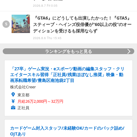
2026.8.7 Fri 0:05
『GTA6』にどうしても出演したかった！『GTA5』
スティーブ・ヘインズ役俳優が“60以上の役”のオー
ディションを受けるも採用ならず
2026.8.6 Thu 15:45
ランキングをもっと見る
「27卒」ゲーム実況・eスポーツ動画の編集スタッフ・クリ
エイタースキル習得「正社員/残業ほぼなし推奨」映像・動
画系転職希望/豊島区南池袋2丁目
株式会社Creer
東京都
月給26万2,000円～32万円
正社員
カードゲーム封入スタッフ/未経験OK/カードのパック詰め/
OJTあり