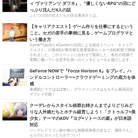
ィ ヴァリアンツ ダフネ』、"優しくないRPG"の沼にど
っぷり沈んだ4人の話
ふたつの沼の住人たちが語る奥深さとは。
【キャリアクエスト】ゲーム作りを仕事にするという
こと。セガの若手の事例に見る，ゲームプログラマと
いう働き方
Game*Sparkと4Gamerの合同による就活イベント「キャリア
クエスト」の第4回が東京都立産業貿易センター浜松町館で開催
されました。このイベントに合わせて取材した、各社の現場で
実際に働いている若手社員へのインタビューをお届けします。
GeForce NOWで『Forza Horizon 6』をプレイ。ハ
ンドルコントローラー×クラウドゲーミングの底力を体
感
体感的にラグはほぼ無し。グラフィックスはもちろん最高設定
でプレイ可能！
クーデレからスタイル抜群お姉さんまでよりどりみど
りな人外娘たちとホテル経営しよう！「クトゥルフ×美
少女」テーマのADV『ヨグ=ソトースの庭』が日本語
対応
ツンデレドラゴン娘や無口な複眼死神美少女など、属性てんこ
もりのヒロインたちがアツい！