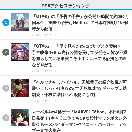
PS5アクセスランキング
『GTA6』の「予告の予告」が公開14時間で約260万
回再生。実際の予告はNetflixにて日本時間8月28日4
時から配信
2026.8.7 Fri 11:30
『GTA6』、「早く見るためにはサブスク契約？」
予告映像Netflix先行公開を受けて反発も…皆が不満
を漏らしている事実こそ上手くいってる証拠との声
など挙がる
2026.8.7 Fri 15:00
『ペルソナ4 リバイバル』天城雪子の紹介映像が可
愛い！しっかり者なのに“天然気味"なギャップ…幼
馴染・千枝に助けられる姿にも注目
2026.8.7 Fri 11:00
マーベル4vs4格ゲー『MARVEL Tōkon』本日8月7
日発売！1キャラ主体でもOKな設計でワンボタン必
殺技も―スパイダーマンやペニー・パーカー、デッ
プーまで大集合