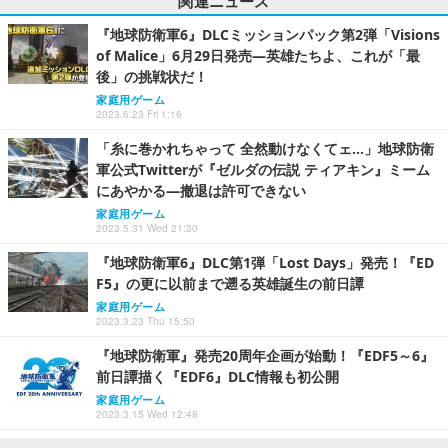
関連ニュース
『地球防衛軍6』DLCミッションパック第2弾「Visions
of Malice」6月29日発売―英雄たちよ、これが「最
後」の挑戦状だ！
家庭用ゲーム
2023.6.23 Fri 1:16
「糸に巻かれちゃって 全然動けなくてェ...」地球防衛
軍公式Twitterが『ゼルダの伝説 ティアキン』ミーム
にあやかる―撤退は許可できない
家庭用ゲーム
2023.5.31 Wed 21:30
『地球防衛軍6』DLC第1弾「Lost Days」発売！『ED
F5』の更に以前まで遡る英雄誕生の前日譚
家庭用ゲーム
2023.3.23 Thu 15:50
『地球防衛軍』発売20周年企画が始動！『EDF5～6』
前日譚描く『EDF6』DLC情報も初公開
家庭用ゲーム
2023.3.15 Wed 12:48