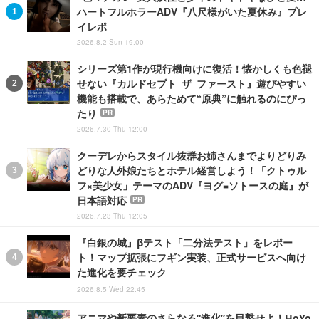
ハートフルホラーADV『八尺様がいた夏休み』プレ
イレポ
2026.8.2 Sun 19:00
シリーズ第1作が現行機向けに復活！懐かしくも色褪
せない『カルドセプト ザ ファースト』遊びやすい
機能も搭載で、あらためて“原典”に触れるのにぴっ
たり
PR
2026.7.30 Thu 12:00
クーデレからスタイル抜群お姉さんまでよりどりみ
どりな人外娘たちとホテル経営しよう！「クトゥル
フ×美少女」テーマのADV『ヨグ=ソトースの庭』が
日本語対応
PR
2026.7.23 Thu 12:05
『白銀の城』βテスト「二分法テスト」をレポー
ト！マップ拡張にフギン実装、正式サービスへ向け
た進化を要チェック
2026.8.5 Wed 22:45
アニマや新要素のさらなる“進化”を目撃せよ！HoYo