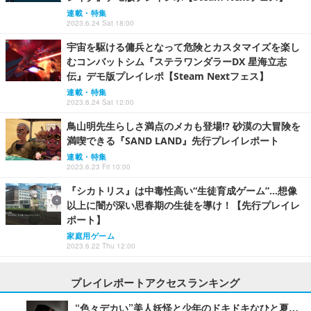
連載・特集
2023.6.24 Sat 18:00
宇宙を駆ける傭兵となって危険とカスタマイズを楽し
むコンバットシム『ステラワンダラーDX 星海立志
伝』デモ版プレイレポ【Steam Nextフェス】
連載・特集
2023.6.24 Sat 12:00
鳥山明先生らしさ満点のメカも登場!? 砂漠の大冒険を
満喫できる『SAND LAND』先行プレイレポート
連載・特集
2023.6.23 Fri 10:00
『シカトリス』は中毒性高い“生徒育成ゲーム”…想像
以上に闇が深い思春期の生徒を導け！【先行プレイレ
ポート】
家庭用ゲーム
2023.6.22 Thu 12:00
プレイレポートアクセスランキング
“色々デカい”美人妖怪と少年のドキドキなひと夏…