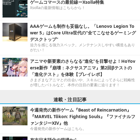
ゲームコマースの最前線ーXsolla特集
Xsollaの最新情報はこちらから！
AAAゲームも制作も妥協なし。「Lenovo Legion To
wer 5」はCore Ultra世代の“全てこなせるゲーミング
デスクトップ”
迫力を感じる強力スペック。メンテナンスしやすい構造もあり
がたい！
アニマや新要素のさらなる“進化”を目撃せよ！HoYov
erse新作『崩壊：ネクサスアニマ』第2回βテストの
「進化テスト」を体験【プレイレポ】
さまざまなアニマとの出会いや、スキルによってさらに戦略性
が増したバトルなど、本作の注目の要素に迫ります！
連載・注目記事
今週発売の新作ゲーム『Beast of Reincarnation』
『MARVEL Tōkon: Fighting Souls』『ファイナルフ
ァンタジーXIV』他
今週発売の新作ゲームはこちら。
有志日本語化の現場から