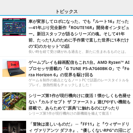
トピックス
車が変形してロボになった、でも『ルート16』だった
―41年ぶり完全新作『ROUTE16R』開発者インタビュ
ー。新旧スタッフが語るシリーズの魂。そして41年
前、たった1人のために手作業で直した世界に1本だけ
の“幻のカセット”の話
長い時を経て受け継がれる過去と、新たに生まれるものとは。
ゲームプレイも録画配信もこれ1台。AMD Ryzen™ AI
プロセッサ搭載の「G TUNE P5-A7G60BK-D」で『Fo
rza Horizon 6』の世界を駆け回る
ゲーム＆制作の拠点となるノートPCで話題のレースタイトルを
プレイ。放熱性能もチェックしました！
シリーズ第1作が現行機向けに復活！懐かしくも色褪せ
ない『カルドセプト ザ ファースト』遊びやすい機能も
搭載で、あらためて“原典”に触れるのにぴったり
シリーズ第1作が現行機向けの新機能を備えて復活！
「冒険は楽しいものだ」 ─『FF11』と『ウィザードリ
ィ ヴァリアンツ ダフネ』、"優しくないRPG"の沼にど