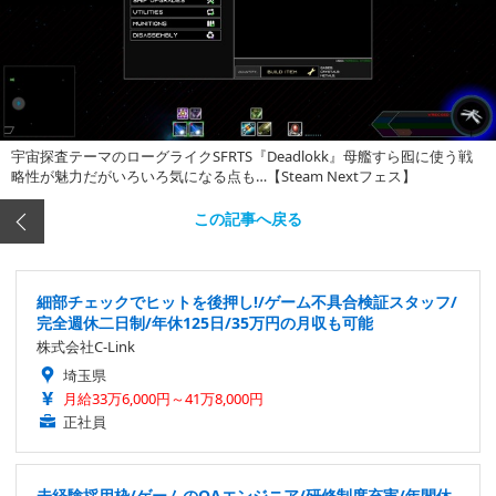
宇宙探査テーマのローグライクSFRTS『Deadlokk』母艦すら囮に使う戦
略性が魅力だがいろいろ気になる点も…【Steam Nextフェス】
この記事へ戻る
細部チェックでヒットを後押し!/ゲーム不具合検証スタッフ/
完全週休二日制/年休125日/35万円の月収も可能
株式会社C-Link
埼玉県
月給33万6,000円～41万8,000円
正社員
未経験採用枠/ゲームのQAエンジニア/研修制度充実/年間休