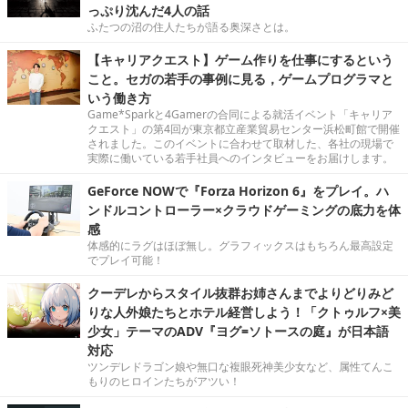
っぷり沈んだ4人の話
ふたつの沼の住人たちが語る奥深さとは。
【キャリアクエスト】ゲーム作りを仕事にするという
こと。セガの若手の事例に見る，ゲームプログラマと
いう働き方
Game*Sparkと4Gamerの合同による就活イベント「キャリア
クエスト」の第4回が東京都立産業貿易センター浜松町館で開催
されました。このイベントに合わせて取材した、各社の現場で
実際に働いている若手社員へのインタビューをお届けします。
GeForce NOWで『Forza Horizon 6』をプレイ。ハ
ンドルコントローラー×クラウドゲーミングの底力を体
感
体感的にラグはほぼ無し。グラフィックスはもちろん最高設定
でプレイ可能！
クーデレからスタイル抜群お姉さんまでよりどりみど
りな人外娘たちとホテル経営しよう！「クトゥルフ×美
少女」テーマのADV『ヨグ=ソトースの庭』が日本語
対応
ツンデレドラゴン娘や無口な複眼死神美少女など、属性てんこ
もりのヒロインたちがアツい！