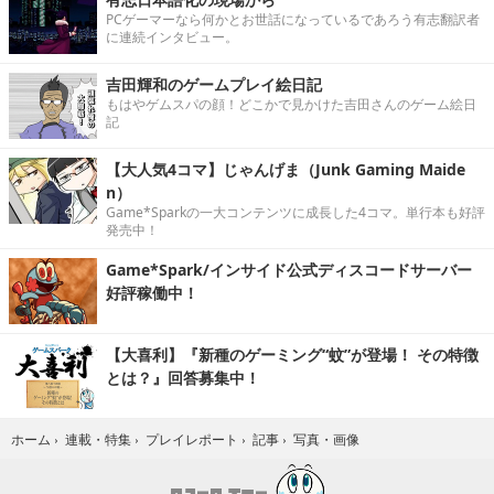
PCゲーマーなら何かとお世話になっているであろう有志翻訳者
に連続インタビュー。
吉田輝和のゲームプレイ絵日記
もはやゲムスパの顔！どこかで見かけた吉田さんのゲーム絵日
記
【大人気4コマ】じゃんげま（Junk Gaming Maide
n）
Game*Sparkの一大コンテンツに成長した4コマ。単行本も好評
発売中！
Game*Spark/インサイド公式ディスコードサーバー
好評稼働中！
【大喜利】『新種のゲーミング“蚊”が登場！ その特徴
とは？』回答募集中！
写真・画像
ホーム
›
連載・特集
›
プレイレポート
›
記事
›