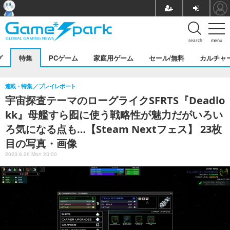
search
menu
グ
特集
PCゲーム
家庭用ゲーム
セール/無料
カルチャ
連載・特集
プレイレポート
宇宙探査テーマのローグライクSFRTS『Deadlo
kk』母艦すら囮に使う戦略性が魅力だがいろい
ろ気になる点も…【Steam Nextフェス】 23枚
目の写真・画像
2023.6.26 Mon 23:00