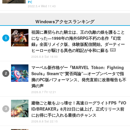
PC
2022.5.4 Wed 11:43
Windowsアクセスランキング
祖国に裏切られた騎士は、王の仇敵の娘を護ること
になった―1998年の海外SRPG不朽の名作『幻世
録』全面リメイク版、体験版配信開始。ダーティー
ヒーローが駆ける異色の戦記が令和に蘇る
PR
2026.8.8 Sat 18:00
マーベル新作格ゲー『MARVEL Tōkon: Fighting
Souls』Steamで“賛否両論”―オープンベータで指
摘のPC版パフォーマンス、発売直前に改善報告も不
満の声
2026.8.7 Fri 12:21
建物ごと敵をぶっ壊せ！高速ローグライトFPS『VO
ID/BREAKER』8月22日に値上げ。正式リリース前
にお得に手に入れる最後のチャンス
2026.8.8 Sat 22:15