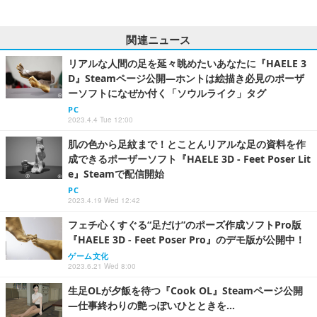
関連ニュース
リアルな人間の足を延々眺めたいあなたに『HAELE 3
D』Steamページ公開―ホントは絵描き必見のポーザ
ーソフトになぜか付く「ソウルライク」タグ
PC
2023.4.4 Tue 12:00
肌の色から足紋まで！とことんリアルな足の資料を作
成できるポーザーソフト『HAELE 3D - Feet Poser Lit
e』Steamで配信開始
PC
2023.4.19 Wed 12:42
フェチ心くすぐる“足だけ”のポーズ作成ソフトPro版
『HAELE 3D - Feet Poser Pro』のデモ版が公開中！
ゲーム文化
2023.6.21 Wed 8:00
生足OLが夕飯を待つ『Cook OL』Steamページ公開
―仕事終わりの艶っぽいひとときを…