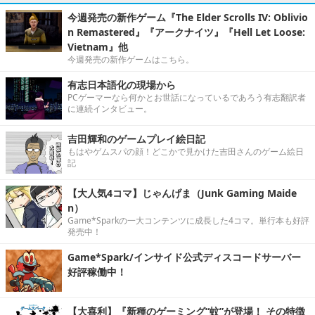
今週発売の新作ゲーム『The Elder Scrolls IV: Oblivio
n Remastered』『アークナイツ』『Hell Let Loose:
Vietnam』他
今週発売の新作ゲームはこちら。
有志日本語化の現場から
PCゲーマーなら何かとお世話になっているであろう有志翻訳者
に連続インタビュー。
吉田輝和のゲームプレイ絵日記
もはやゲムスパの顔！どこかで見かけた吉田さんのゲーム絵日
記
【大人気4コマ】じゃんげま（Junk Gaming Maide
n）
Game*Sparkの一大コンテンツに成長した4コマ。単行本も好評
発売中！
Game*Spark/インサイド公式ディスコードサーバー
好評稼働中！
【大喜利】『新種のゲーミング“蚊”が登場！ その特徴