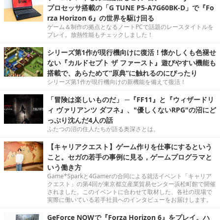
プロセッサ搭載の「G TUNE P5-A7G60BK-D」で『Fo
rza Horizon 6』の世界を駆け回る
ゲーム＆制作の拠点となるノートPCで話題のレースタイトルを
プレイ。放熱性能もチェックしました！
シリーズ第1作が現行機向けに復活！懐かしくも色褪せ
ない『カルドセプト ザ ファースト』遊びやすい機能も
搭載で、あらためて“原典”に触れるのにぴったり
シリーズ第1作が現行機向けの新機能を備えて復活！
「冒険は楽しいものだ」 ─『FF11』と『ウィザードリ
ィ ヴァリアンツ ダフネ』、"優しくないRPG"の沼にど
っぷり沈んだ4人の話
ふたつの沼の住人たちが語る奥深さとは。
【キャリアクエスト】ゲーム作りを仕事にするという
こと。セガの若手の事例に見る，ゲームプログラマと
いう働き方
Game*Sparkと4Gamerの合同による就活イベント「キャリア
クエスト」の第4回が東京都立産業貿易センター浜松町館で開催
されました。このイベントに合わせて取材した、各社の現場で
実際に働いている若手社員へのインタビューをお届けします。
GeForce NOWで『Forza Horizon 6』をプレイ。ハ