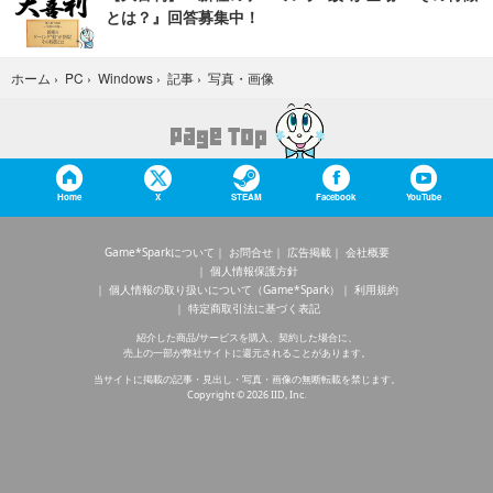
とは？』回答募集中！
写真・画像
ホーム
›
PC
›
Windows
›
記事
›
Home
X
STEAM
Facebook
YouTube
Game*Sparkについて
お問合せ
広告掲載
会社概要
個人情報保護方針
個人情報の取り扱いについて（Game*Spark）
利用規約
特定商取引法に基づく表記
紹介した商品/サービスを購入、契約した場合に、
売上の一部が弊社サイトに還元されることがあります。
当サイトに掲載の記事・見出し・写真・画像の無断転載を禁じます。
Copyright © 2026 IID, Inc.