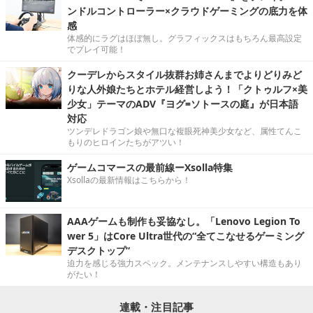
ンドルコントローラー×クラウドゲーミングの底力を体
感
体感的にラグはほぼ無し。グラフィックスはもちろん最高設定
でプレイ可能！
クーデレからスタイル抜群お姉さんまでよりどりみど
りな人外娘たちとホテル経営しよう！「クトゥルフ×美
少女」テーマのADV『ヨグ=ソトースの庭』が日本語
対応
ツンデレドラゴン娘や無口な複眼死神美少女など、属性てんこ
もりのヒロインたちがアツい！
ゲームコマースの最前線ーXsolla特集
Xsollaの最新情報はこちらから！
AAAゲームも制作も妥協なし。「Lenovo Legion To
wer 5」はCore Ultra世代の“全てこなせるゲーミング
デスクトップ”
迫力を感じる強力スペック。メンテナンスしやすい構造もあり
がたい！
連載・注目記事