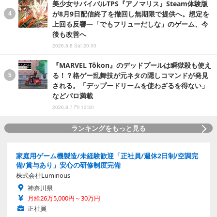
美少女サバイバルTPS『アノマリス』Steam体験版
が8月9日配信終了を撤回し無期限で提供へ。想定を
上回る反響―「でもフリューだしな」のゲーム、今
後も改善へ
2026.8.8 Sat 20:00
『MARVEL Tōkon』のデッドプールは瞬獄殺も使え
る！？格ゲー乱舞技が元ネタの隠しコマンドが発見
される。「デップードリームを使わざるを得ない」
などパロ満載
2026.8.7 Fri 13:30
ランキングをもっと見る
家庭用ゲーム機製造/未経験歓迎「正社員/週休2日制/空調完
備/賞与あり」安心の研修制度完備
株式会社Luminous
神奈川県
月給26万5,000円～30万円
正社員