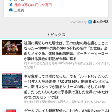
月給31万4,400円～58万円
正社員
Sponsored by
トピックス
祖国に裏切られた騎士は、王の仇敵の娘を護ることに
なった―1998年の海外SRPG不朽の名作『幻世録』全
面リメイク版、体験版配信開始。ダーティーヒーロー
が駆ける異色の戦記が令和に蘇る
約30年の歴史を誇る海外SRPGの不朽の名作が全面リメイクされ
て登場！
車が変形してロボになった、でも『ルート16』だった
―41年ぶり完全新作『ROUTE16R』開発者インタビュ
ー。新旧スタッフが語るシリーズの魂。そして41年
前、たった1人のために手作業で直した世界に1本だけ
の“幻のカセット”の話
長い時を経て受け継がれる過去と、新たに生まれるものとは。
ゲームプレイも録画配信もこれ1台。AMD Ryzen™ AI