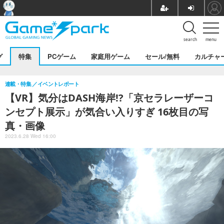
search
menu
グ
特集
PCゲーム
家庭用ゲーム
セール/無料
カルチャ
連載・特集
イベントレポート
【VR】気分はDASH海岸!?「京セラレーザーコ
ンセプト展示」が気合い入りすぎ 16枚目の写
真・画像
2023.6.28 Wed 16:00