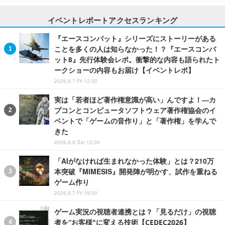
イベントレポートアクセスランキング
『エースコンバット』シリーズにストーリーがある
ことを多くの人は知らなかった！？『エースコンバ
ット8』先行体験会レポ。衝撃的な内容も語られたト
ークショーの内容もお届け【イベントレポ】
2026.8.7 Fri 12:30
実は「若者ほど著作権意識が高い」んですよ！―カ
プコンとコンピュータソフトウェア著作権協会のイ
ベントで「ゲームの音作り」と「著作権」を学んで
きた
2026.8.8 Sat 12:00
「AIがなければ生まれなかった体験」とは？210万
本突破『MIMESIS』開発陣が明かす、試作を重ねる
ゲーム作り
2026.8.7 Fri 19:00
ゲーム実況の視聴者連携とは？「見るだけ」の視聴
者を“お客様"に変える技術【CEDEC2026】