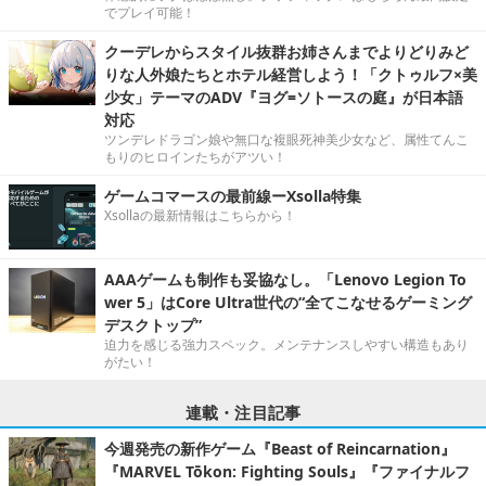
でプレイ可能！
クーデレからスタイル抜群お姉さんまでよりどりみど
りな人外娘たちとホテル経営しよう！「クトゥルフ×美
少女」テーマのADV『ヨグ=ソトースの庭』が日本語
対応
ツンデレドラゴン娘や無口な複眼死神美少女など、属性てんこ
もりのヒロインたちがアツい！
ゲームコマースの最前線ーXsolla特集
Xsollaの最新情報はこちらから！
AAAゲームも制作も妥協なし。「Lenovo Legion To
wer 5」はCore Ultra世代の“全てこなせるゲーミング
デスクトップ”
迫力を感じる強力スペック。メンテナンスしやすい構造もあり
がたい！
連載・注目記事
今週発売の新作ゲーム『Beast of Reincarnation』
『MARVEL Tōkon: Fighting Souls』『ファイナルフ