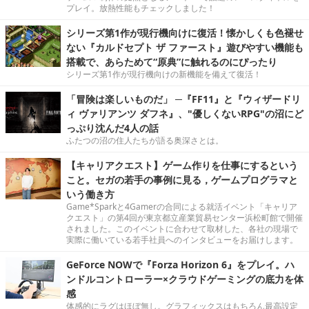
プレイ。放熱性能もチェックしました！
シリーズ第1作が現行機向けに復活！懐かしくも色褪せ
ない『カルドセプト ザ ファースト』遊びやすい機能も
搭載で、あらためて“原典”に触れるのにぴったり
シリーズ第1作が現行機向けの新機能を備えて復活！
「冒険は楽しいものだ」 ─『FF11』と『ウィザードリ
ィ ヴァリアンツ ダフネ』、"優しくないRPG"の沼にど
っぷり沈んだ4人の話
ふたつの沼の住人たちが語る奥深さとは。
【キャリアクエスト】ゲーム作りを仕事にするという
こと。セガの若手の事例に見る，ゲームプログラマと
いう働き方
Game*Sparkと4Gamerの合同による就活イベント「キャリア
クエスト」の第4回が東京都立産業貿易センター浜松町館で開催
されました。このイベントに合わせて取材した、各社の現場で
実際に働いている若手社員へのインタビューをお届けします。
GeForce NOWで『Forza Horizon 6』をプレイ。ハ
ンドルコントローラー×クラウドゲーミングの底力を体
感
体感的にラグはほぼ無し。グラフィックスはもちろん最高設定