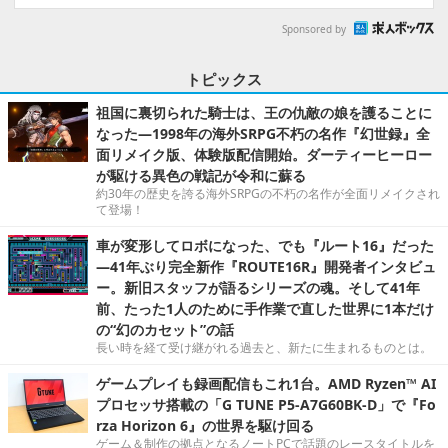
Sponsored by
トピックス
祖国に裏切られた騎士は、王の仇敵の娘を護ることに
なった―1998年の海外SRPG不朽の名作『幻世録』全
面リメイク版、体験版配信開始。ダーティーヒーロー
が駆ける異色の戦記が令和に蘇る
約30年の歴史を誇る海外SRPGの不朽の名作が全面リメイクされ
て登場！
車が変形してロボになった、でも『ルート16』だった
―41年ぶり完全新作『ROUTE16R』開発者インタビュ
ー。新旧スタッフが語るシリーズの魂。そして41年
前、たった1人のために手作業で直した世界に1本だけ
の“幻のカセット”の話
長い時を経て受け継がれる過去と、新たに生まれるものとは。
ゲームプレイも録画配信もこれ1台。AMD Ryzen™ AI
プロセッサ搭載の「G TUNE P5-A7G60BK-D」で『Fo
rza Horizon 6』の世界を駆け回る
ゲーム＆制作の拠点となるノートPCで話題のレースタイトルを