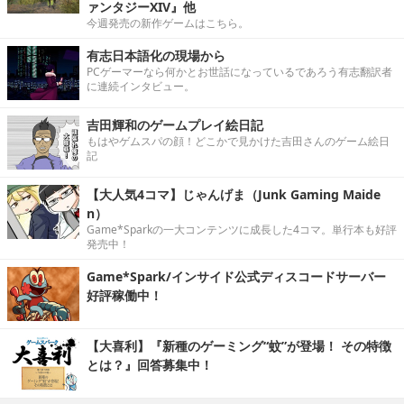
ァンタジーXIV』他
今週発売の新作ゲームはこちら。
有志日本語化の現場から
PCゲーマーなら何かとお世話になっているであろう有志翻訳者
に連続インタビュー。
吉田輝和のゲームプレイ絵日記
もはやゲムスパの顔！どこかで見かけた吉田さんのゲーム絵日
記
【大人気4コマ】じゃんげま（Junk Gaming Maide
n）
Game*Sparkの一大コンテンツに成長した4コマ。単行本も好評
発売中！
Game*Spark/インサイド公式ディスコードサーバー
好評稼働中！
【大喜利】『新種のゲーミング“蚊”が登場！ その特徴
とは？』回答募集中！