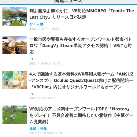
関連ニュース
剣よ魔法よ鮮やかに―VR対応MMORPG『Zenith: The
Last City』リリース日が決定
ゲーム機
2022.1.13 Thu 18:30
一般市民や警察も存在するオープンワールド都市バト
ロワ『GangV』Steam早期アクセス開始！ VRにも対
応
PC
2021.4.19 Mon 18:15
4人で議論する基本無料のVR専用人狼ゲーム『ANSUZ
-アンスズ-』Oculus Quest/Quest2向けに配信開始―
『VRChat』内にオリジナルワールドもオープン
PC
2021.2.5 Fri 23:16
VR対応のアニメ調オープンワールドRPG『Nostos』
をプレイ！ 不具合改善に期待したい意欲作【中華ゲー
ム見聞録】
連載・特集
2019.12.16 Mon 12:30