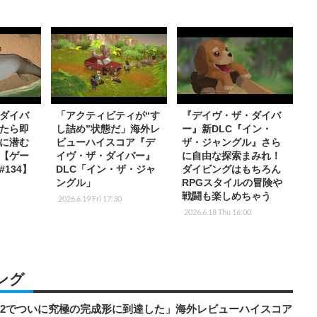
ダイバ
「アクティビティが“す
『デイヴ・ザ・ダイバ
たら即
し詰め”状態だ」海外レ
ー』新DLC『イン・
に潜む
ビューハイスコア『デ
ザ・ジャングル』さら
【ゲー
イヴ・ザ・ダイバー』
に自由な探索まみれ！
134】
DLC「イン・ザ・ジャ
ダイビングはもちろん
ングル」
RPGスタイルの冒険や
戦闘も楽しめちゃう
2026.6.19 Fri 17:30
2026.6.18 Thu 16:00
ング
チ2でついに究極の完成形に到達した」海外レビューハイスコア