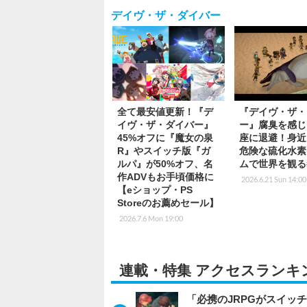
デイヴ・ザ・ダイバー
全て最安値更新！『デ
『デイヴ・ザ・
イヴ・ザ・ダイバー』
ー』腐臭を感じ
45%オフに『魔女の泉
座に退避！身近
R』やスイッチ版『ガ
危険な硫化水素
ルパ』が50%オフ、名
ムで世界を観る#
作ADVもお手頃価格に
2026.6.21 Sun 14:00
【eショップ・PS
Storeのお薦めセール】
2026.7.6 Mon 19:00
連載・特集 アクセスランキ
「必携のJRPGがスイッ