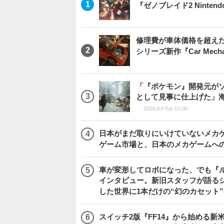
『ゼノブレイド2 Nintendo S
修理費が車体価格を超え
シリーズ新作『Car Mechani
「『ポケモン』開発元がソ
として見事に仕上げた」海外レビ
2026.8.4 Tue 15:00
日本がまだ取りにいけていないメカゲー
ゲーム市場と、日本のメカゲームへ
車が変形してロボになった、でも『ルー
インタビュー。新旧スタッフが語るシ
した世界に1本だけの“幻のカセット
スイッチ2版『FF14』から始める新