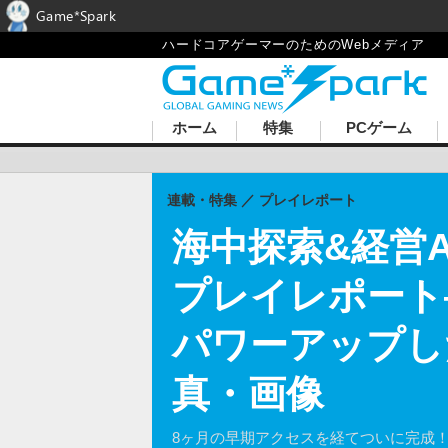
Game*Spark
ハードコアゲーマーのためのWebメディア
ホーム
特集
PCゲーム
連載・特集
プレイレポート
海中探索&経営
プレイレポート
パワーアップし
真・画像
8ヶ月の早期アクセスを経てついに完成