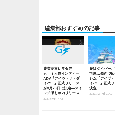
編集部おすすめの記事
農業要素にヲタ芸
昼はダイバー、
も！？人気インディー
司屋…働きづめ
ADV『デイヴ・ザ・ダ
シム『デイヴ・
イバー』正式リリース
イバー』正式リ
が6月28日に決定―スイ
決定
ッチ版も年内リリース
2023.3.24 Fri 21:00
2023.6.9 Fri 4:06