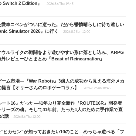
witch 2 Edition』
2026.8.6 Thu 19:45
た愛車コペンがついに逝った。だから鬱憤晴らしに待ち遠しい
c Simulator 2026』に行く
2026.8.2 Sun 12:00
ウルライクの戦闘をより遊びやすい形に落とし込み、ARPG
ューひとまとめ『Beast of Reincarnation』
ム市場―『War Robots』3億人の成功から見える海外メカ
の提言【オリーさんのロボゲーコラム】
2026.8.2 Sun 18:45
ト16』だった―41年ぶり完全新作『ROUTE16R』開発者
リーズの魂。そして41年前、たった1人のために手作業で直
”の話
2026.8.6 Thu 12:00
米“ヒカセン”が知っておきたい10のこと―めっちゃ遊べる「フ