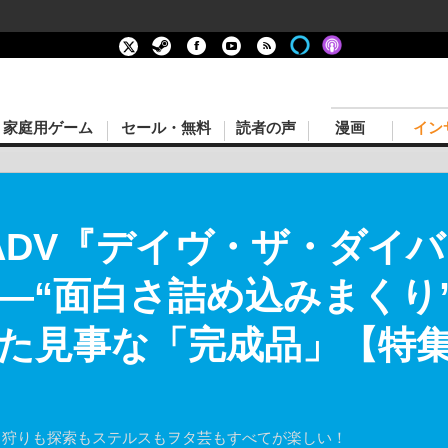
家庭用ゲーム
セール・無料
読者の声
漫画
イン
ADV『デイヴ・ザ・ダイ
―“面白さ詰め込みまくり
た見事な「完成品」【特集】
！狩りも探索もステルスもヲタ芸もすべてが楽しい！