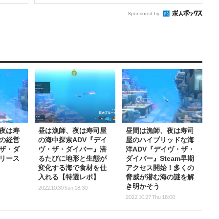
Sponsored by
夜は寿
昼は漁師、夜は寿司屋
昼間は漁師、夜は寿司
の経営
の海中探索ADV『デイ
屋のハイブリッドな海
ザ・ダ
ヴ・ザ・ダイバー』潜
洋ADV『デイヴ・ザ・
リース
るたびに地形と生態が
ダイバー』Steam早期
変化する海で食材を仕
アクセス開始！多くの
入れる【特選レポ】
脅威が潜む海の謎を解
き明かそう
2022.10.30 Sun 18:30
2022.10.27 Thu 18:00