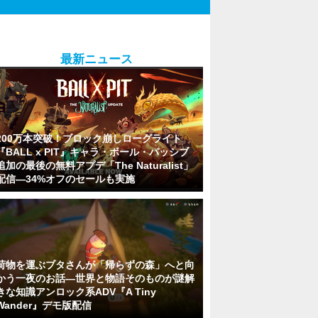
最新ニュース
200万本突破！ブロック崩しローグライト
『BALL x PIT』キャラ・ボール・パッシブ
追加の最後の無料アプデ「The Naturalist」
配信―34%オフのセールも実施
荷物を運ぶブタさんが「帰らずの森」へと向
かう一夜のお話―世界と物語そのものが謎解
きな知識アンロック系ADV『A Tiny
Wander』デモ版配信