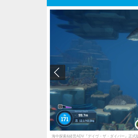
海中探索&経営ADV『デイヴ・ザ・ダイバー』正式