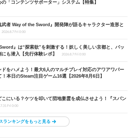
心の「コンテンツサポーター」システム【特集】
 Way of the Sword』開発陣が語るキャラクター造形と
2026.8.7 Fri 0:00
the Sword』は“探索欲”を刺激する！妖しく美しい京都と、バッ
側にも潜入【先行体験レポ】
2026.8.7 Fri 0:00
ンドをハメよう！最大6人のマルチプレイ対応のアワアワパー
本日のSteam注目ゲーム16選【2026年8月6日】
どこにいる？ケツを叩いて団地妻霊を成仏させよう！『スパン
7.31 Fri 0:00
スランキングをもっと見る