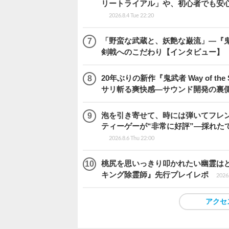
リートライアル」や、初心者でも安
2026.8.4 Tue 22:20
「野蛮な武蔵と、妖艶な巌流」―『鬼武者
剣戟へのこだわり【インタビュー】
20年ぶりの新作『鬼武者 Way of 
サリ斬る爽快感―サウンド開発の裏
泡を引き寄せて、時には弾いてフレ
ティーゲーが“非常に好評”―採れたて！
2026.8.6 Thu 22:00
桃尻を思いっきり叩かれたい幽霊は
キング除霊師』先行プレイレポ
2026.
アクセ