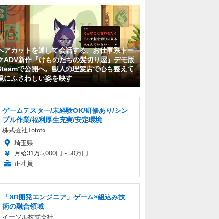
ヘアカットを通して会話する、お仕事系トー
クADV新作『けものたちの髪切り屋』デモ版
Steamで公開へ。獣人の理髪店で心も整えて
鏡にふさわしい姿を映す
ゲームテスター/未経験OK/研修あり/シン
プル作業/福利厚生充実/安定環境
株式会社Tetote
埼玉県
月給31万5,000円～50万円
正社員
「XR開発エンジニア」ゲーム×組込み技
術の融合領域
イーソル株式会社