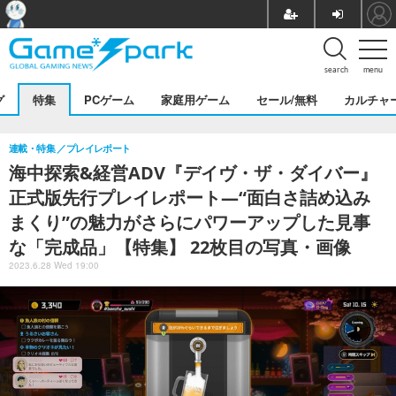
search
menu
グ
特集
PCゲーム
家庭用ゲーム
セール/無料
カルチャ
連載・特集
プレイレポート
海中探索&経営ADV『デイヴ・ザ・ダイバー』
正式版先行プレイレポート―“面白さ詰め込み
まくり”の魅力がさらにパワーアップした見事
な「完成品」【特集】 22枚目の写真・画像
2023.6.28 Wed 19:00