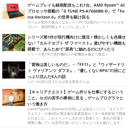
ゲームプレイも録画配信もこれ1台。AMD Ryzen™ AI
プロセッサ搭載の「G TUNE P5-A7G60BK-D」で『Fo
rza Horizon 6』の世界を駆け回る
ゲーム＆制作の拠点となるノートPCで話題のレースタイトルを
プレイ。放熱性能もチェックしました！
シリーズ第1作が現行機向けに復活！懐かしくも色褪せ
ない『カルドセプト ザ ファースト』遊びやすい機能も
搭載で、あらためて“原典”に触れるのにぴったり
シリーズ第1作が現行機向けの新機能を備えて復活！
「冒険は楽しいものだ」 ─『FF11』と『ウィザードリ
ィ ヴァリアンツ ダフネ』、"優しくないRPG"の沼にど
っぷり沈んだ4人の話
ふたつの沼の住人たちが語る奥深さとは。
【キャリアクエスト】ゲーム作りを仕事にするという
こと。セガの若手の事例に見る，ゲームプログラマと
いう働き方
Game*Sparkと4Gamerの合同による就活イベント「キャリア
クエスト」の第4回が東京都立産業貿易センター浜松町館で開催
されました。このイベントに合わせて取材した、各社の現場で
実際に働いている若手社員へのインタビューをお届けします。