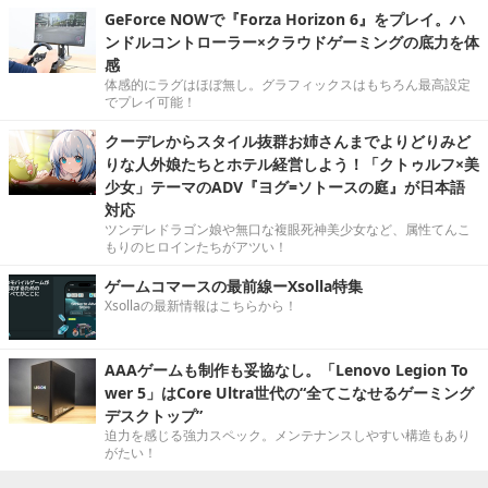
GeForce NOWで『Forza Horizon 6』をプレイ。ハ
ンドルコントローラー×クラウドゲーミングの底力を体
感
体感的にラグはほぼ無し。グラフィックスはもちろん最高設定
でプレイ可能！
クーデレからスタイル抜群お姉さんまでよりどりみど
りな人外娘たちとホテル経営しよう！「クトゥルフ×美
少女」テーマのADV『ヨグ=ソトースの庭』が日本語
対応
ツンデレドラゴン娘や無口な複眼死神美少女など、属性てんこ
もりのヒロインたちがアツい！
ゲームコマースの最前線ーXsolla特集
Xsollaの最新情報はこちらから！
AAAゲームも制作も妥協なし。「Lenovo Legion To
wer 5」はCore Ultra世代の“全てこなせるゲーミング
デスクトップ”
迫力を感じる強力スペック。メンテナンスしやすい構造もあり
がたい！