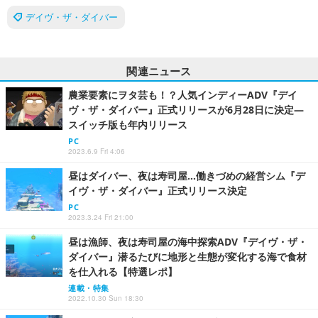
デイヴ・ザ・ダイバー
関連ニュース
農業要素にヲタ芸も！？人気インディーADV『デイ
ヴ・ザ・ダイバー』正式リリースが6月28日に決定―
スイッチ版も年内リリース
PC
2023.6.9 Fri 4:06
昼はダイバー、夜は寿司屋…働きづめの経営シム『デ
イヴ・ザ・ダイバー』正式リリース決定
PC
2023.3.24 Fri 21:00
昼は漁師、夜は寿司屋の海中探索ADV『デイヴ・ザ・
ダイバー』潜るたびに地形と生態が変化する海で食材
を仕入れる【特選レポ】
連載・特集
2022.10.30 Sun 18:30