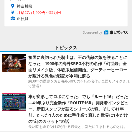
神奈川県
月給27万1,400円～55万円
正社員
Sponsored by
トピックス
祖国に裏切られた騎士は、王の仇敵の娘を護ることに
なった―1998年の海外SRPG不朽の名作『幻世録』全
面リメイク版、体験版配信開始。ダーティーヒーロー
が駆ける異色の戦記が令和に蘇る
約30年の歴史を誇る海外SRPGの不朽の名作が全面リメイクされ
て登場！
車が変形してロボになった、でも『ルート16』だった
―41年ぶり完全新作『ROUTE16R』開発者インタビュ
ー。新旧スタッフが語るシリーズの魂。そして41年
前、たった1人のために手作業で直した世界に1本だけ
の“幻のカセット”の話
長い時を経て受け継がれる過去と、新たに生まれるものとは。