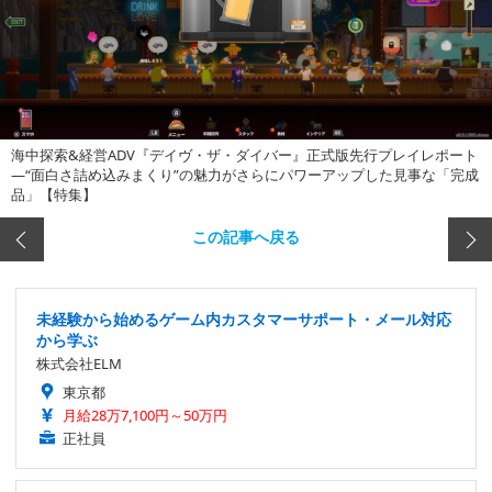
海中探索&経営ADV『デイヴ・ザ・ダイバー』正式版先行プレイレポート
―“面白さ詰め込みまくり”の魅力がさらにパワーアップした見事な「完成
品」【特集】
この記事へ戻る
未経験から始めるゲーム内カスタマーサポート・メール対応
から学ぶ
株式会社ELM
東京都
月給28万7,100円～50万円
正社員