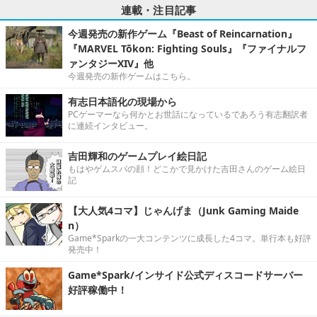
連載・注目記事
今週発売の新作ゲーム『Beast of Reincarnation』
『MARVEL Tōkon: Fighting Souls』『ファイナルフ
ァンタジーXIV』他
今週発売の新作ゲームはこちら。
有志日本語化の現場から
PCゲーマーなら何かとお世話になっているであろう有志翻訳者
に連続インタビュー。
吉田輝和のゲームプレイ絵日記
もはやゲムスパの顔！どこかで見かけた吉田さんのゲーム絵日
記
【大人気4コマ】じゃんげま（Junk Gaming Maide
n）
Game*Sparkの一大コンテンツに成長した4コマ。単行本も好評
発売中！
Game*Spark/インサイド公式ディスコードサーバー
好評稼働中！