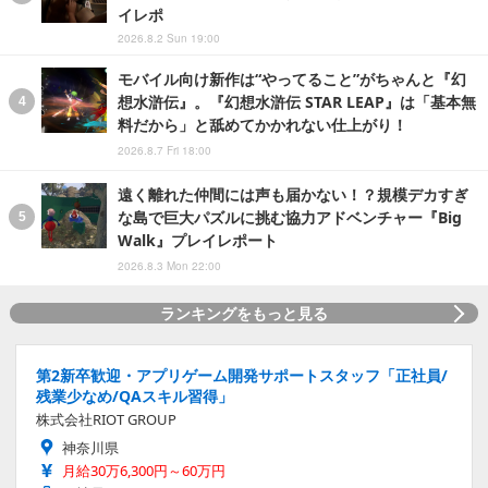
イレポ
2026.8.2 Sun 19:00
モバイル向け新作は“やってること”がちゃんと『幻
想水滸伝』。『幻想水滸伝 STAR LEAP』は「基本無
料だから」と舐めてかかれない仕上がり！
2026.8.7 Fri 18:00
遠く離れた仲間には声も届かない！？規模デカすぎ
な島で巨大パズルに挑む協力アドベンチャー『Big
Walk』プレイレポート
2026.8.3 Mon 22:00
ランキングをもっと見る
第2新卒歓迎・アプリゲーム開発サポートスタッフ「正社員/
残業少なめ/QAスキル習得」
株式会社RIOT GROUP
神奈川県
月給30万6,300円～60万円