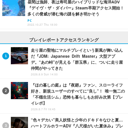
昼間は漁師、夜は寿司屋のハイブリッドな海洋ADV
『デイヴ・ザ・ダイバー』Steam早期アクセス開始！
多くの脅威が潜む海の謎を解き明かそう
PC
2022.10.27 Thu 18:00
プレイレポートアクセスランキング
走り屋の聖地にマルチプレイという新風が舞い込ん
だ『JDM: Japanese Drift Master』大型アプ
デ。“あの峠”が見える「群玉県」に、ついに走り屋
仲間がやってきた
2026.8.9 Sun 14:00
『ほの暮しの庭』は『夜廻』ファン、スローライフ
好き、新規ユーザーのすべてに“良し”！ 唯一無二の
「不穏生活シム」恐怖も暮らしもお好み次第【プレ
イレポ】
2026.8.7 Fri 19:45
“色々デカい”美人妖怪と少年のドキドキなひと夏…
ハートフルホラーADV『八尺様がいた夏休み』プレ