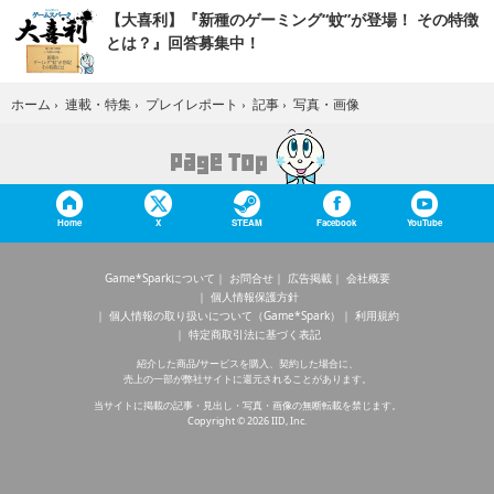
【大喜利】『新種のゲーミング“蚊”が登場！ その特徴
とは？』回答募集中！
写真・画像
ホーム
›
連載・特集
›
プレイレポート
›
記事
›
Home
X
STEAM
Facebook
YouTube
Game*Sparkについて
お問合せ
広告掲載
会社概要
個人情報保護方針
個人情報の取り扱いについて（Game*Spark）
利用規約
特定商取引法に基づく表記
紹介した商品/サービスを購入、契約した場合に、
売上の一部が弊社サイトに還元されることがあります。
当サイトに掲載の記事・見出し・写真・画像の無断転載を禁じます。
Copyright © 2026 IID, Inc.