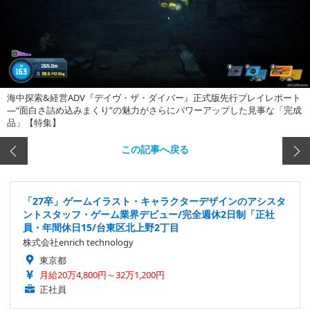
海中探索&経営ADV『デイヴ・ザ・ダイバー』正式版先行プレイレポート
―“面白さ詰め込みまくり”の魅力がさらにパワーアップした見事な「完成
品」【特集】
この記事へ戻る
「27卒」ゲームイラスト・キャラクターデザインのアシスタ
ントスタッフ・ゲーム業界デビュー/完全週休2日制「正社
員・年間休日15/台東区北上野2丁目
株式会社enrich technology
東京都
月給20万4,800円～32万1,200円
正社員