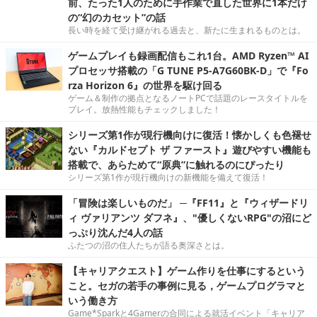
前、たった1人のために手作業で直した世界に1本だけ
の“幻のカセット”の話
長い時を経て受け継がれる過去と、新たに生まれるものとは。
ゲームプレイも録画配信もこれ1台。AMD Ryzen™ AI
プロセッサ搭載の「G TUNE P5-A7G60BK-D」で『Fo
rza Horizon 6』の世界を駆け回る
ゲーム＆制作の拠点となるノートPCで話題のレースタイトルを
プレイ。放熱性能もチェックしました！
シリーズ第1作が現行機向けに復活！懐かしくも色褪せ
ない『カルドセプト ザ ファースト』遊びやすい機能も
搭載で、あらためて“原典”に触れるのにぴったり
シリーズ第1作が現行機向けの新機能を備えて復活！
「冒険は楽しいものだ」 ─『FF11』と『ウィザードリ
ィ ヴァリアンツ ダフネ』、"優しくないRPG"の沼にど
っぷり沈んだ4人の話
ふたつの沼の住人たちが語る奥深さとは。
【キャリアクエスト】ゲーム作りを仕事にするという
こと。セガの若手の事例に見る，ゲームプログラマと
いう働き方
Game*Sparkと4Gamerの合同による就活イベント「キャリア