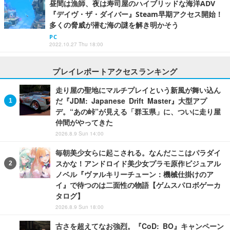
昼間は漁師、夜は寿司屋のハイブリッドな海洋ADV
『デイヴ・ザ・ダイバー』Steam早期アクセス開始！
多くの脅威が潜む海の謎を解き明かそう
PC
2022.10.27 Thu 18:00
プレイレポートアクセスランキング
走り屋の聖地にマルチプレイという新風が舞い込ん
だ『JDM: Japanese Drift Master』大型アプ
デ。“あの峠”が見える「群玉県」に、ついに走り屋
仲間がやってきた
2026.8.9 Sun 14:00
毎朝美少女らに起こされる。なんだここはパラダイ
スかな！アンドロイド美少女プラモ原作ビジュアル
ノベル『ヴァルキリーチューン：機械仕掛けのア
イ』で待つのは二面性の物語【ゲムスパロボゲーカ
タログ】
2026.8.9 Sun 18:00
古さを超えてなお強烈。『CoD: BO』キャンペーン