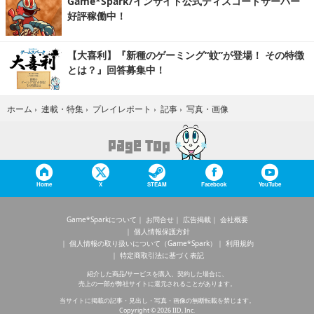
Game*Spark/インサイド公式ディスコードサーバー
好評稼働中！
【大喜利】『新種のゲーミング“蚊”が登場！ その特徴
とは？』回答募集中！
写真・画像
ホーム
›
連載・特集
›
プレイレポート
›
記事
›
Home
X
STEAM
Facebook
YouTube
Game*Sparkについて
お問合せ
広告掲載
会社概要
個人情報保護方針
個人情報の取り扱いについて（Game*Spark）
利用規約
特定商取引法に基づく表記
紹介した商品/サービスを購入、契約した場合に、
売上の一部が弊社サイトに還元されることがあります。
当サイトに掲載の記事・見出し・写真・画像の無断転載を禁じます。
Copyright © 2026 IID, Inc.