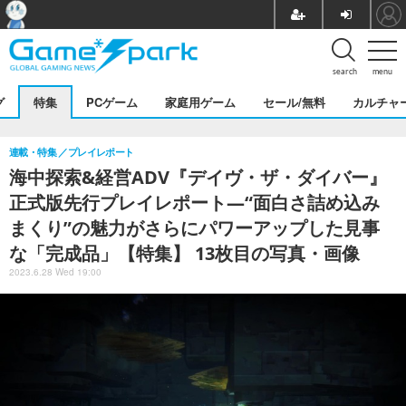
search
menu
グ
特集
PCゲーム
家庭用ゲーム
セール/無料
カルチャ
連載・特集
プレイレポート
海中探索&経営ADV『デイヴ・ザ・ダイバー』
正式版先行プレイレポート―“面白さ詰め込み
まくり”の魅力がさらにパワーアップした見事
な「完成品」【特集】 13枚目の写真・画像
2023.6.28 Wed 19:00