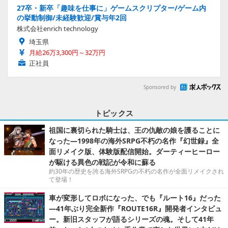
27卒・新卒「趣味を仕事に」ゲームスクリプター/ゲーム内
の挙動制御/未経験歓迎/賞与年2回
株式会社enrich technology
埼玉県
月給26万3,300円～32万円
正社員
Sponsored by
トピックス
祖国に裏切られた騎士は、王の仇敵の娘を護ることに
なった―1998年の海外SRPG不朽の名作『幻世録』全
面リメイク版、体験版配信開始。ダーティーヒーロー
が駆ける異色の戦記が令和に蘇る
約30年の歴史を誇る海外SRPGの不朽の名作が全面リメイクされ
て登場！
車が変形してロボになった、でも『ルート16』だった
―41年ぶり完全新作『ROUTE16R』開発者インタビュ
ー。新旧スタッフが語るシリーズの魂。そして41年