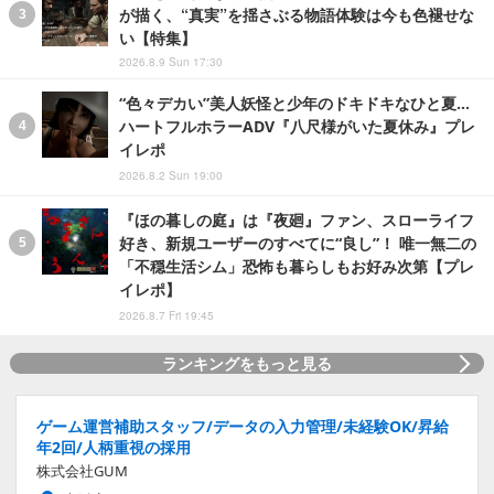
が描く、“真実”を揺さぶる物語体験は今も色褪せな
い【特集】
2026.8.9 Sun 17:30
“色々デカい”美人妖怪と少年のドキドキなひと夏…
ハートフルホラーADV『八尺様がいた夏休み』プレ
イレポ
2026.8.2 Sun 19:00
『ほの暮しの庭』は『夜廻』ファン、スローライフ
好き、新規ユーザーのすべてに“良し”！ 唯一無二の
「不穏生活シム」恐怖も暮らしもお好み次第【プレ
イレポ】
2026.8.7 Fri 19:45
ランキングをもっと見る
ゲーム運営補助スタッフ/データの入力管理/未経験OK/昇給
年2回/人柄重視の採用
株式会社GUM