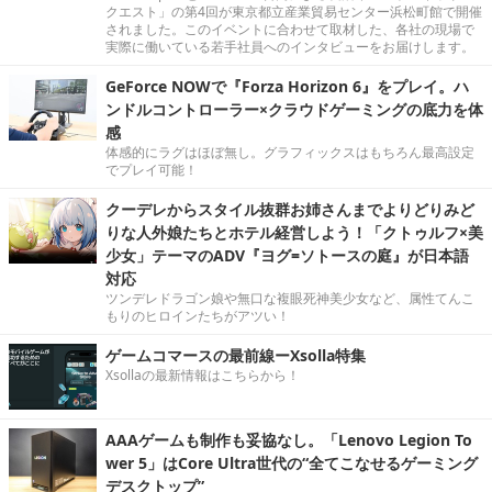
クエスト」の第4回が東京都立産業貿易センター浜松町館で開催
されました。このイベントに合わせて取材した、各社の現場で
実際に働いている若手社員へのインタビューをお届けします。
GeForce NOWで『Forza Horizon 6』をプレイ。ハ
ンドルコントローラー×クラウドゲーミングの底力を体
感
体感的にラグはほぼ無し。グラフィックスはもちろん最高設定
でプレイ可能！
クーデレからスタイル抜群お姉さんまでよりどりみど
りな人外娘たちとホテル経営しよう！「クトゥルフ×美
少女」テーマのADV『ヨグ=ソトースの庭』が日本語
対応
ツンデレドラゴン娘や無口な複眼死神美少女など、属性てんこ
もりのヒロインたちがアツい！
ゲームコマースの最前線ーXsolla特集
Xsollaの最新情報はこちらから！
AAAゲームも制作も妥協なし。「Lenovo Legion To
wer 5」はCore Ultra世代の“全てこなせるゲーミング
デスクトップ”