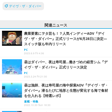
デイヴ・ザ・ダイバー
関連ニュース
農業要素にヲタ芸も！？人気インディーADV『デイ
ヴ・ザ・ダイバー』正式リリースが6月28日に決定―
スイッチ版も年内リリース
PC
2023.6.9 Fri 4:06
昼はダイバー、夜は寿司屋…働きづめの経営シム『デ
イヴ・ザ・ダイバー』正式リリース決定
PC
2023.3.24 Fri 21:00
昼は漁師、夜は寿司屋の海中探索ADV『デイヴ・ザ・
ダイバー』潜るたびに地形と生態が変化する海で食材
を仕入れる【特選レポ】
連載・特集
2022.10.30 Sun 18:30