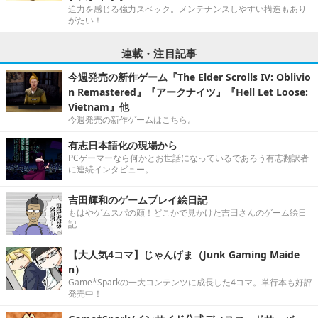
迫力を感じる強力スペック。メンテナンスしやすい構造もあり
がたい！
連載・注目記事
今週発売の新作ゲーム『The Elder Scrolls IV: Oblivio
n Remastered』『アークナイツ』『Hell Let Loose:
Vietnam』他
今週発売の新作ゲームはこちら。
有志日本語化の現場から
PCゲーマーなら何かとお世話になっているであろう有志翻訳者
に連続インタビュー。
吉田輝和のゲームプレイ絵日記
もはやゲムスパの顔！どこかで見かけた吉田さんのゲーム絵日
記
【大人気4コマ】じゃんげま（Junk Gaming Maide
n）
Game*Sparkの一大コンテンツに成長した4コマ。単行本も好評
発売中！