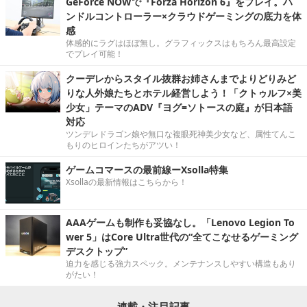
GeForce NOWで『Forza Horizon 6』をプレイ。ハ
ンドルコントローラー×クラウドゲーミングの底力を体
感
体感的にラグはほぼ無し。グラフィックスはもちろん最高設定
でプレイ可能！
クーデレからスタイル抜群お姉さんまでよりどりみど
りな人外娘たちとホテル経営しよう！「クトゥルフ×美
少女」テーマのADV『ヨグ=ソトースの庭』が日本語
対応
ツンデレドラゴン娘や無口な複眼死神美少女など、属性てんこ
もりのヒロインたちがアツい！
ゲームコマースの最前線ーXsolla特集
Xsollaの最新情報はこちらから！
AAAゲームも制作も妥協なし。「Lenovo Legion To
wer 5」はCore Ultra世代の“全てこなせるゲーミング
デスクトップ”
迫力を感じる強力スペック。メンテナンスしやすい構造もあり
がたい！
連載・注目記事