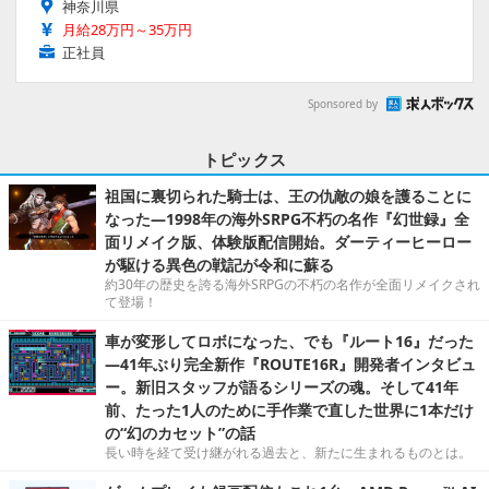
神奈川県
月給28万円～35万円
正社員
Sponsored by
トピックス
祖国に裏切られた騎士は、王の仇敵の娘を護ることに
なった―1998年の海外SRPG不朽の名作『幻世録』全
面リメイク版、体験版配信開始。ダーティーヒーロー
が駆ける異色の戦記が令和に蘇る
約30年の歴史を誇る海外SRPGの不朽の名作が全面リメイクされ
て登場！
車が変形してロボになった、でも『ルート16』だった
―41年ぶり完全新作『ROUTE16R』開発者インタビュ
ー。新旧スタッフが語るシリーズの魂。そして41年
前、たった1人のために手作業で直した世界に1本だけ
の“幻のカセット”の話
長い時を経て受け継がれる過去と、新たに生まれるものとは。