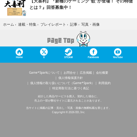
【大喜利】『新種のゲーミング“蚊”が登場！ その特徴
とは？』回答募集中！
写真・画像
ホーム
›
連載・特集
›
プレイレポート
›
記事
›
Home
X
STEAM
Facebook
YouTube
Game*Sparkについて
お問合せ
広告掲載
会社概要
個人情報保護方針
個人情報の取り扱いについて（Game*Spark）
利用規約
特定商取引法に基づく表記
紹介した商品/サービスを購入、契約した場合に、
売上の一部が弊社サイトに還元されることがあります。
当サイトに掲載の記事・見出し・写真・画像の無断転載を禁じます。
Copyright © 2026 IID, Inc.