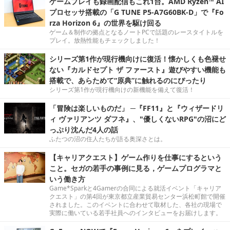
ゲームプレイも録画配信もこれ1台。AMD Ryzen™ AI
プロセッサ搭載の「G TUNE P5-A7G60BK-D」で『Fo
rza Horizon 6』の世界を駆け回る
ゲーム＆制作の拠点となるノートPCで話題のレースタイトルを
プレイ。放熱性能もチェックしました！
シリーズ第1作が現行機向けに復活！懐かしくも色褪せ
ない『カルドセプト ザ ファースト』遊びやすい機能も
搭載で、あらためて“原典”に触れるのにぴったり
シリーズ第1作が現行機向けの新機能を備えて復活！
「冒険は楽しいものだ」 ─『FF11』と『ウィザードリ
ィ ヴァリアンツ ダフネ』、"優しくないRPG"の沼にど
っぷり沈んだ4人の話
ふたつの沼の住人たちが語る奥深さとは。
【キャリアクエスト】ゲーム作りを仕事にするという
こと。セガの若手の事例に見る，ゲームプログラマと
いう働き方
Game*Sparkと4Gamerの合同による就活イベント「キャリア
クエスト」の第4回が東京都立産業貿易センター浜松町館で開催
されました。このイベントに合わせて取材した、各社の現場で
実際に働いている若手社員へのインタビューをお届けします。