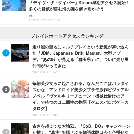
『デイヴ・ザ・ダイバー』Steam早期アクセス開始！
多くの脅威が潜む海の謎を解き明かそう
PC
2022.10.27 Thu 18:00
プレイレポートアクセスランキング
走り屋の聖地にマルチプレイという新風が舞い込ん
だ『JDM: Japanese Drift Master』大型アプ
デ。“あの峠”が見える「群玉県」に、ついに走り屋
仲間がやってきた
2026.8.9 Sun 14:00
毎朝美少女らに起こされる。なんだここはパラダイ
スかな！アンドロイド美少女プラモ原作ビジュアル
ノベル『ヴァルキリーチューン：機械仕掛けのア
イ』で待つのは二面性の物語【ゲムスパロボゲーカ
タログ】
2026.8.9 Sun 18:00
古さを超えてなお強烈。『CoD: BO』キャンペーン
が描く、“真実”を揺さぶる物語体験は今も色褪せな