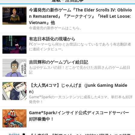
今週発売の新作ゲーム『The Elder Scrolls IV: Oblivio
n Remastered』『アークナイツ』『Hell Let Loose:
Vietnam』他
今週発売の新作ゲームはこちら。
有志日本語化の現場から
PCゲーマーなら何かとお世話になっているであろう有志翻訳者
に連続インタビュー。
吉田輝和のゲームプレイ絵日記
もはやゲムスパの顔！どこかで見かけた吉田さんのゲーム絵日
記
【大人気4コマ】じゃんげま（Junk Gaming Maide
n）
Game*Sparkの一大コンテンツに成長した4コマ。単行本も好評
発売中！
Game*Spark/インサイド公式ディスコードサーバー
好評稼働中！