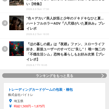
い【特集】
2026.8.9 Sun 17:30
“色々デカい”美人妖怪と少年のドキドキなひと夏…
ハートフルホラーADV『八尺様がいた夏休み』プレ
イレポ
2026.8.2 Sun 19:00
『ほの暮しの庭』は『夜廻』ファン、スローライフ
好き、新規ユーザーのすべてに“良し”！ 唯一無二の
「不穏生活シム」恐怖も暮らしもお好み次第【プレ
イレポ】
2026.8.7 Fri 19:45
ランキングをもっと見る
トレーディングカードゲームの包装・梱包
株式会社バイトレ
埼玉県
時給1,500円～1,875円