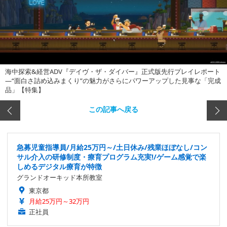
海中探索&経営ADV『デイヴ・ザ・ダイバー』正式版先行プレイレポート
―“面白さ詰め込みまくり”の魅力がさらにパワーアップした見事な「完成
品」【特集】
この記事へ戻る
急募児童指導員/月給25万円～/土日休み/残業ほぼなし/コン
サル介入の研修制度・療育プログラム充実!/ゲーム感覚で楽
しめるデジタル療育が特徴
グランドオーキッド本所教室
東京都
月給25万円～32万円
正社員