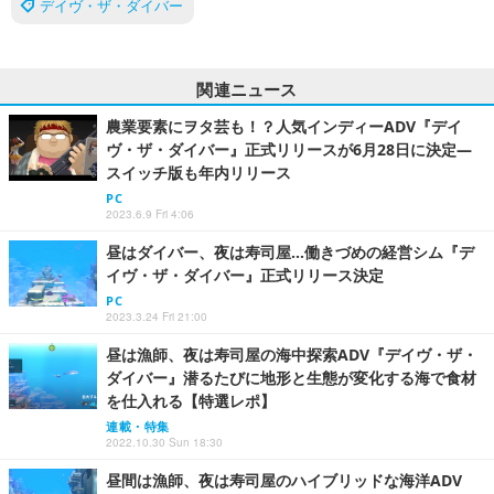
デイヴ・ザ・ダイバー
関連ニュース
農業要素にヲタ芸も！？人気インディーADV『デイ
ヴ・ザ・ダイバー』正式リリースが6月28日に決定―
スイッチ版も年内リリース
PC
2023.6.9 Fri 4:06
昼はダイバー、夜は寿司屋…働きづめの経営シム『デ
イヴ・ザ・ダイバー』正式リリース決定
PC
2023.3.24 Fri 21:00
昼は漁師、夜は寿司屋の海中探索ADV『デイヴ・ザ・
ダイバー』潜るたびに地形と生態が変化する海で食材
を仕入れる【特選レポ】
連載・特集
2022.10.30 Sun 18:30
昼間は漁師、夜は寿司屋のハイブリッドな海洋ADV