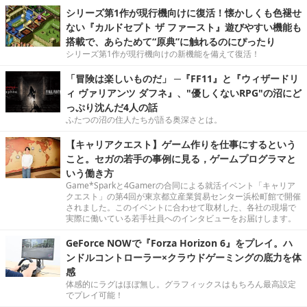
シリーズ第1作が現行機向けに復活！懐かしくも色褪せ
ない『カルドセプト ザ ファースト』遊びやすい機能も
搭載で、あらためて“原典”に触れるのにぴったり
シリーズ第1作が現行機向けの新機能を備えて復活！
「冒険は楽しいものだ」 ─『FF11』と『ウィザードリ
ィ ヴァリアンツ ダフネ』、"優しくないRPG"の沼にど
っぷり沈んだ4人の話
ふたつの沼の住人たちが語る奥深さとは。
【キャリアクエスト】ゲーム作りを仕事にするという
こと。セガの若手の事例に見る，ゲームプログラマと
いう働き方
Game*Sparkと4Gamerの合同による就活イベント「キャリア
クエスト」の第4回が東京都立産業貿易センター浜松町館で開催
されました。このイベントに合わせて取材した、各社の現場で
実際に働いている若手社員へのインタビューをお届けします。
GeForce NOWで『Forza Horizon 6』をプレイ。ハ
ンドルコントローラー×クラウドゲーミングの底力を体
感
体感的にラグはほぼ無し。グラフィックスはもちろん最高設定
でプレイ可能！