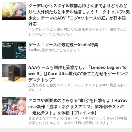
クーデレからスタイル抜群お姉さんまでよりどりみど
りな人外娘たちとホテル経営しよう！「クトゥルフ×美
少女」テーマのADV『ヨグ=ソトースの庭』が日本語
対応
ツンデレドラゴン娘や無口な複眼死神美少女など、属性てんこ
もりのヒロインたちがアツい！
ゲームコマースの最前線ーXsolla特集
Xsollaの最新情報はこちらから！
AAAゲームも制作も妥協なし。「Lenovo Legion To
wer 5」はCore Ultra世代の“全てこなせるゲーミング
デスクトップ”
迫力を感じる強力スペック。メンテナンスしやすい構造もあり
がたい！
アニマや新要素のさらなる“進化”を目撃せよ！HoYov
erse新作『崩壊：ネクサスアニマ』第2回βテストの
「進化テスト」を体験【プレイレポ】
さまざまなアニマとの出会いや、スキルによってさらに戦略性
が増したバトルなど、本作の注目の要素に迫ります！