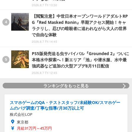
2026.8.7 Fri 13:30
【閲覧注意】中世日本オープンワールドアダルトRP
G『Red Masked Ronin』早期アクセス開始！キャ
ラクリし、忍びの暗殺者に追われながら大人の世界
で自由な体験
2026.8.7 Fri 14:45
PS5版発売迫る虫サバイバル『Grounded 2』ついに
本格水中探索へ！新エリア「池」や潜水服、水中最
強武器など追加の大型アプデ8月11日配信
2026.8.7 Fri 12:45
ランキングをもっと見る
スマホゲームのQA・テストスタッフ/未経験OK/スマホゲー
ムのバグ調査/丁寧な指導/月30万以上可
株式会社LOP
東京都
月給31万円～45万円