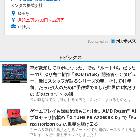
ベンタス株式会社
埼玉県
月給25万5,700円～32万円
正社員
Sponsored by
トピックス
車が変形してロボになった、でも『ルート16』だった
―41年ぶり完全新作『ROUTE16R』開発者インタビュ
ー。新旧スタッフが語るシリーズの魂。そして41年
前、たった1人のために手作業で直した世界に1本だけ
の“幻のカセット”の話
長い時を経て受け継がれる過去と、新たに生まれるものとは。
ゲームプレイも録画配信もこれ1台。AMD Ryzen™ AI
プロセッサ搭載の「G TUNE P5-A7G60BK-D」で『Fo
rza Horizon 6』の世界を駆け回る
ゲーム＆制作の拠点となるノートPCで話題のレースタイトルを
プレイ。放熱性能もチェックしました！