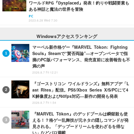
ワールドRPG『Dysplaced』発表！釣りや戦闘要素も
ある神話と魔法の世界を冒険
PC
2023.6.28 Wed 7:30
Windowsアクセスランキング
マーベル新作格ゲー『MARVEL Tōkon: Fighting
Souls』Steamで“賛否両論”―オープンベータで指
摘のPC版パフォーマンス、発売直前に改善報告も不
満の声
2026.8.7 Fri 12:21
『ゴーストリコン ワイルドランズ』無料アプデ「L
ast Rites」配信。PS5/Xbox Series X/S/PCにて4
K解像度および60fps対応―新作の開発も発表
2026.8.7 Fri 1:54
『MARVEL Tōkon』のデッドプールは瞬獄殺も使
える！？格ゲー乱舞技が元ネタの隠しコマンドが発
見される。「デップードリームを使わざるを得な
い」などパロ満載