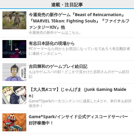
連載・注目記事
今週発売の新作ゲーム『Beast of Reincarnation』
『MARVEL Tōkon: Fighting Souls』『ファイナルフ
ァンタジーXIV』他
今週発売の新作ゲームはこちら。
有志日本語化の現場から
PCゲーマーなら何かとお世話になっているであろう有志翻訳者
に連続インタビュー。
吉田輝和のゲームプレイ絵日記
もはやゲムスパの顔！どこかで見かけた吉田さんのゲーム絵日
記
【大人気4コマ】じゃんげま（Junk Gaming Maide
n）
Game*Sparkの一大コンテンツに成長した4コマ。単行本も好評
発売中！
Game*Spark/インサイド公式ディスコードサーバー
好評稼働中！