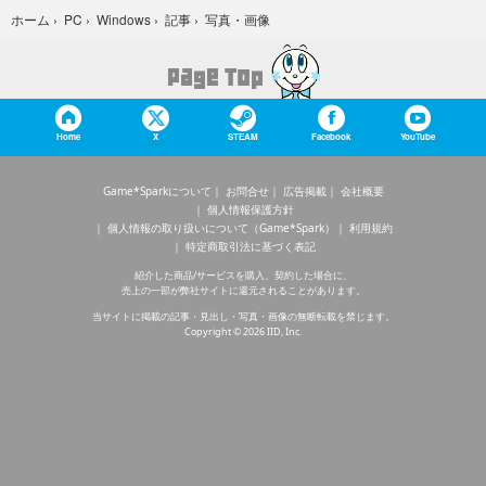
写真・画像
ホーム
›
PC
›
Windows
›
記事
›
Home
X
STEAM
Facebook
YouTube
Game*Sparkについて
お問合せ
広告掲載
会社概要
個人情報保護方針
個人情報の取り扱いについて（Game*Spark）
利用規約
特定商取引法に基づく表記
紹介した商品/サービスを購入、契約した場合に、
売上の一部が弊社サイトに還元されることがあります。
当サイトに掲載の記事・見出し・写真・画像の無断転載を禁じます。
Copyright © 2026 IID, Inc.