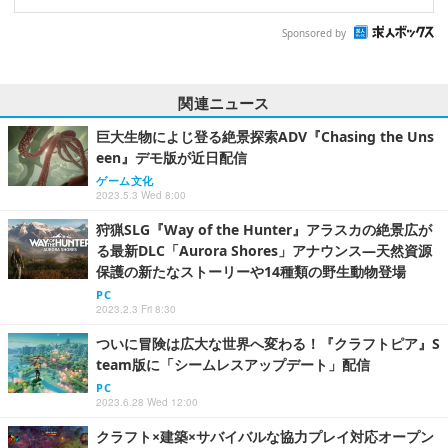
Sponsored by
関連ニュース
巨大生物によじ登る絶景探索ADV『Chasing the Uns
een』デモ版が近日配信
ゲーム文化
2023.5.3 Wed 8:00
狩猟SLG『Way of the Hunter』アラスカの絶景広が
る最新DLC「Aurora Shores」アナウンス―天然資源
保護の新たなストーリーや14種類の野生動物登場
PC
2023.2.3 Fri 8:30
ついに冒険は広大な世界へ変わる！『クラフトピア』S
team版に「シームレスアップデート」配信
PC
2023.6.28 Wed 12:00
クラフト×建築×サバイバルな協力プレイ対応オープン