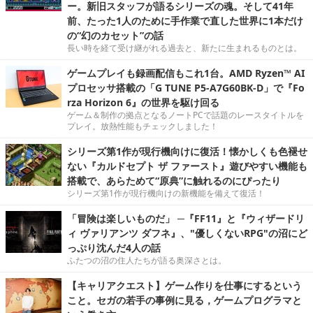
ー。新旧スタッフが語るシリーズの魂。そして41年
前、たった1人のために手作業で直した世界に1本だけ
の“幻のカセット”の話
長い時を経て受け継がれる過去と、新たに生まれるものとは。
ゲームプレイも録画配信もこれ1台。AMD Ryzen™ AI
プロセッサ搭載の「G TUNE P5-A7G60BK-D」で『Fo
rza Horizon 6』の世界を駆け回る
ゲーム＆制作の拠点となるノートPCで話題のレースタイトルを
プレイ。放熱性能もチェックしました！
シリーズ第1作が現行機向けに復活！懐かしくも色褪せ
ない『カルドセプト ザ ファースト』遊びやすい機能も
搭載で、あらためて“原典”に触れるのにぴったり
シリーズ第1作が現行機向けの新機能を備えて復活！
「冒険は楽しいものだ」 ─『FF11』と『ウィザードリ
ィ ヴァリアンツ ダフネ』、"優しくないRPG"の沼にど
っぷり沈んだ4人の話
ふたつの沼の住人たちが語る奥深さとは。
【キャリアクエスト】ゲーム作りを仕事にするという
こと。セガの若手の事例に見る，ゲームプログラマと