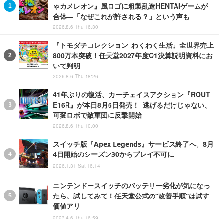
ゃカメレオン』風ロゴに粗製乱造HENTAIゲームが
合体―「なぜこれが許される？」という声も
2026.8.6 Thu 16:30
『トモダチコレクション わくわく生活』全世界売上
800万本突破！任天堂2027年度Q1決算説明資料にお
いて判明
2026.8.6 Thu 18:26
41年ぶりの復活、カーチェイスアクション『ROUT
E16R』が本日8月6日発売！ 逃げるだけじゃない、
可変ロボで敵軍団に反撃開始
2026.8.6 Thu 10:00
スイッチ版『Apex Legends』サービス終了へ。8月
4日開始のシーズン30からプレイ不可に
2026.1.31 Sat 16:14
ニンテンドースイッチのバッテリー劣化が気になっ
たら、試してみて！任天堂公式の“改善手順”は試す
価値アリ
2023.4.6 Thu 16:59