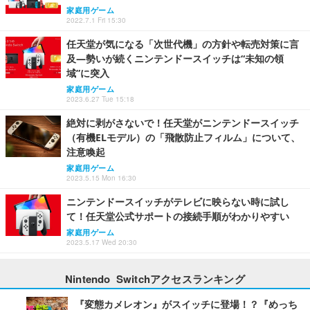
家庭用ゲーム
2022.7.1 Fri 15:30
任天堂が気になる「次世代機」の方針や転売対策に言
及―勢いが続くニンテンドースイッチは“未知の領
域”に突入
家庭用ゲーム
2023.6.27 Tue 15:18
絶対に剥がさないで！任天堂がニンテンドースイッチ
（有機ELモデル）の「飛散防止フィルム」について、
注意喚起
家庭用ゲーム
2023.5.15 Mon 16:30
ニンテンドースイッチがテレビに映らない時に試し
て！任天堂公式サポートの接続手順がわかりやすい
家庭用ゲーム
2023.5.17 Wed 20:30
Nintendo Switchアクセスランキング
『変態カメレオン』がスイッチに登場！？『めっち