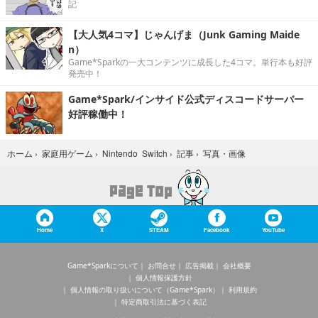
記
【大人気4コマ】じゃんげま（Junk Gaming Maide
n）
Game*Sparkの一大コンテンツに成長した4コマ。単行本も好評
発売中！
Game*Spark/インサイド公式ディスコードサーバー
好評稼働中！
写真・画像
ホーム
›
家庭用ゲーム
›
Nintendo Switch
›
記事
›
Home
X
STEAM
Facebook
YouTube
Game*Sparkについて
お問合せ
広告掲載
会社概要
個人情報保護方針
個人情報の取り扱いについて（Game*Spark）
利用規約
特定商取引法に基づく表記