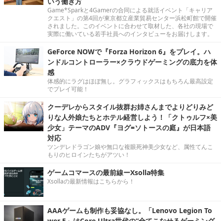
いう働き方
Game*Sparkと4Gamerの合同による就活イベント「キャリア
クエスト」の第4回が東京都立産業貿易センター浜松町館で開催
されました。このイベントに合わせて取材した、各社の現場で
実際に働いている若手社員へのインタビューをお届けします。
GeForce NOWで『Forza Horizon 6』をプレイ。ハ
ンドルコントローラー×クラウドゲーミングの底力を体
感
体感的にラグはほぼ無し。グラフィックスはもちろん最高設定
でプレイ可能！
クーデレからスタイル抜群お姉さんまでよりどりみど
りな人外娘たちとホテル経営しよう！「クトゥルフ×美
少女」テーマのADV『ヨグ=ソトースの庭』が日本語
対応
ツンデレドラゴン娘や無口な複眼死神美少女など、属性てんこ
もりのヒロインたちがアツい！
ゲームコマースの最前線ーXsolla特集
Xsollaの最新情報はこちらから！
AAAゲームも制作も妥協なし。「Lenovo Legion To
wer 5」はCore Ultra世代の“全てこなせるゲーミング