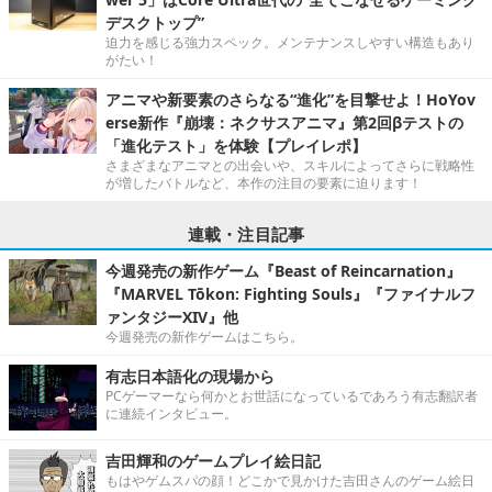
デスクトップ”
迫力を感じる強力スペック。メンテナンスしやすい構造もあり
がたい！
アニマや新要素のさらなる“進化”を目撃せよ！HoYov
erse新作『崩壊：ネクサスアニマ』第2回βテストの
「進化テスト」を体験【プレイレポ】
さまざまなアニマとの出会いや、スキルによってさらに戦略性
が増したバトルなど、本作の注目の要素に迫ります！
連載・注目記事
今週発売の新作ゲーム『Beast of Reincarnation』
『MARVEL Tōkon: Fighting Souls』『ファイナルフ
ァンタジーXIV』他
今週発売の新作ゲームはこちら。
有志日本語化の現場から
PCゲーマーなら何かとお世話になっているであろう有志翻訳者
に連続インタビュー。
吉田輝和のゲームプレイ絵日記
もはやゲムスパの顔！どこかで見かけた吉田さんのゲーム絵日