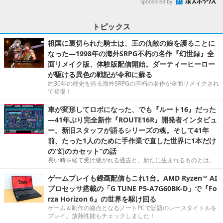
Sponsored by
トピックス
祖国に裏切られた騎士は、王の仇敵の娘を護ることに
なった―1998年の海外SRPG不朽の名作『幻世録』全
面リメイク版、体験版配信開始。ダーティーヒーロー
が駆ける異色の戦記が令和に蘇る
約30年の歴史を誇る海外SRPGの不朽の名作が全面リメイクされ
て登場！
車が変形してロボになった、でも『ルート16』だった
―41年ぶり完全新作『ROUTE16R』開発者インタビュ
ー。新旧スタッフが語るシリーズの魂。そして41年
前、たった1人のために手作業で直した世界に1本だけ
の“幻のカセット”の話
長い時を経て受け継がれる過去と、新たに生まれるものとは。
ゲームプレイも録画配信もこれ1台。AMD Ryzen™ AI
プロセッサ搭載の「G TUNE P5-A7G60BK-D」で『Fo
rza Horizon 6』の世界を駆け回る
ゲーム＆制作の拠点となるノートPCで話題のレースタイトルを
プレイ。放熱性能もチェックしました！