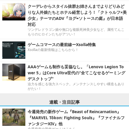
クーデレからスタイル抜群お姉さんまでよりどりみど
りな人外娘たちとホテル経営しよう！「クトゥルフ×美
少女」テーマのADV『ヨグ=ソトースの庭』が日本語
対応
ツンデレドラゴン娘や無口な複眼死神美少女など、属性てんこ
もりのヒロインたちがアツい！
ゲームコマースの最前線ーXsolla特集
Xsollaの最新情報はこちらから！
AAAゲームも制作も妥協なし。「Lenovo Legion To
wer 5」はCore Ultra世代の“全てこなせるゲーミング
デスクトップ”
迫力を感じる強力スペック。メンテナンスしやすい構造もあり
がたい！
連載・注目記事
今週発売の新作ゲーム『Beast of Reincarnation』
『MARVEL Tōkon: Fighting Souls』『ファイナルフ
ァンタジーXIV』他
今週発売の新作ゲームはこちら。