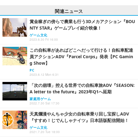
関連ニュース
賞金稼ぎの傍らで農業も行う3Dメカアクション『BOU
NTY STAR』ゲームプレイ紹介映像！
ゲーム文化
2023.6.30 Fri 16:00
この自転車があればどこへだって行ける！自転車配達
員アクションADV『Parcel Corps』発表【PC Gamin
g Show】
PC
2023.6.12 Mon 6:31
「次の崩壊」控える世界での自転車旅ADV『SEASON:
A letter to the future』2023年Q1へ延期
家庭用ゲーム
2022.7.30 Sat 17:30
天真爛漫やんちゃ少女の自転車乗り回し宝探しADV
『すすめ！じでんしゃナイツ』日本語版配信開始！
ゲーム文化
2021.7.20 Tue 18:00