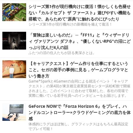
シリーズ第1作が現行機向けに復活！懐かしくも色褪せ
ない『カルドセプト ザ ファースト』遊びやすい機能も
搭載で、あらためて“原典”に触れるのにぴったり
シリーズ第1作が現行機向けの新機能を備えて復活！
「冒険は楽しいものだ」 ─『FF11』と『ウィザードリ
ィ ヴァリアンツ ダフネ』、"優しくないRPG"の沼にど
っぷり沈んだ4人の話
ふたつの沼の住人たちが語る奥深さとは。
【キャリアクエスト】ゲーム作りを仕事にするという
こと。セガの若手の事例に見る，ゲームプログラマと
いう働き方
Game*Sparkと4Gamerの合同による就活イベント「キャリア
クエスト」の第4回が東京都立産業貿易センター浜松町館で開催
されました。このイベントに合わせて取材した、各社の現場で
実際に働いている若手社員へのインタビューをお届けします。
GeForce NOWで『Forza Horizon 6』をプレイ。ハ
ンドルコントローラー×クラウドゲーミングの底力を体
感
体感的にラグはほぼ無し。グラフィックスはもちろん最高設定
でプレイ可能！