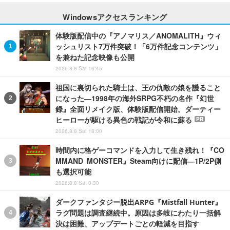
Windowsアクセスランキング
体験版配信中の『アノマリス／ANOMALITH』ウィ
ッシュリスト7万件突破！「6万件記念コンテンツ」
を兼ねた記念映像も公開
2026.8.8 Sat 16:45
祖国に裏切られた騎士は、王の仇敵の娘を護ること
になった―1998年の海外SRPG不朽の名作『幻世
録』全面リメイク版、体験版配信開始。ダーティー
ヒーローが駆ける異色の戦記が令和に蘇る
PR
2026.8.8 Sat 18:00
時間内に格ゲーコマンドを入力して生き残れ！『CO
MMAND MONSTER』Steam向けに配信―1P/2P側
も選択可能
2026.8.8 Sat 0:30
ダークファンタジー脱出ARPG『Mistfall Hunter』
ラグ問題は調査継続中。原因は多岐にわたり一括解
決は困難、アップデートごとの軽減を目指す