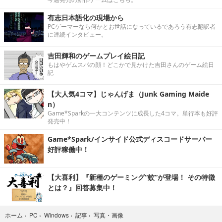
有志日本語化の現場から
PCゲーマーなら何かとお世話になっているであろう有志翻訳者
に連続インタビュー。
吉田輝和のゲームプレイ絵日記
もはやゲムスパの顔！どこかで見かけた吉田さんのゲーム絵日
記
【大人気4コマ】じゃんげま（Junk Gaming Maide
n）
Game*Sparkの一大コンテンツに成長した4コマ。単行本も好評
発売中！
Game*Spark/インサイド公式ディスコードサーバー
好評稼働中！
【大喜利】『新種のゲーミング“蚊”が登場！ その特徴
とは？』回答募集中！
写真・画像
ホーム
›
PC
›
Windows
›
記事
›