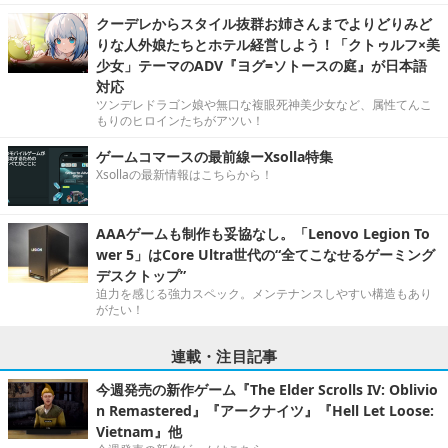
クーデレからスタイル抜群お姉さんまでよりどりみど
りな人外娘たちとホテル経営しよう！「クトゥルフ×美
少女」テーマのADV『ヨグ=ソトースの庭』が日本語
対応
ツンデレドラゴン娘や無口な複眼死神美少女など、属性てんこ
もりのヒロインたちがアツい！
ゲームコマースの最前線ーXsolla特集
Xsollaの最新情報はこちらから！
AAAゲームも制作も妥協なし。「Lenovo Legion To
wer 5」はCore Ultra世代の“全てこなせるゲーミング
デスクトップ”
迫力を感じる強力スペック。メンテナンスしやすい構造もあり
がたい！
連載・注目記事
今週発売の新作ゲーム『The Elder Scrolls IV: Oblivio
n Remastered』『アークナイツ』『Hell Let Loose:
Vietnam』他