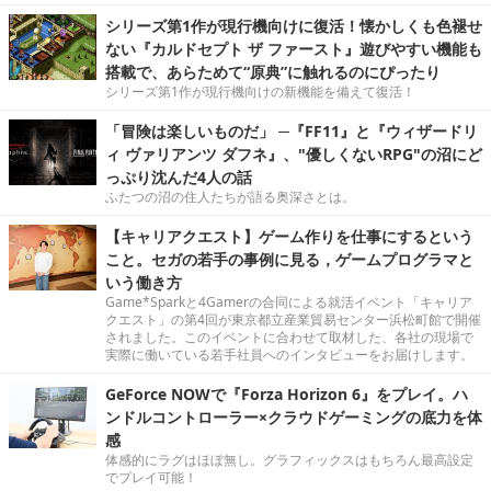
シリーズ第1作が現行機向けに復活！懐かしくも色褪せ
ない『カルドセプト ザ ファースト』遊びやすい機能も
搭載で、あらためて“原典”に触れるのにぴったり
シリーズ第1作が現行機向けの新機能を備えて復活！
「冒険は楽しいものだ」 ─『FF11』と『ウィザードリ
ィ ヴァリアンツ ダフネ』、"優しくないRPG"の沼にど
っぷり沈んだ4人の話
ふたつの沼の住人たちが語る奥深さとは。
【キャリアクエスト】ゲーム作りを仕事にするという
こと。セガの若手の事例に見る，ゲームプログラマと
いう働き方
Game*Sparkと4Gamerの合同による就活イベント「キャリア
クエスト」の第4回が東京都立産業貿易センター浜松町館で開催
されました。このイベントに合わせて取材した、各社の現場で
実際に働いている若手社員へのインタビューをお届けします。
GeForce NOWで『Forza Horizon 6』をプレイ。ハ
ンドルコントローラー×クラウドゲーミングの底力を体
感
体感的にラグはほぼ無し。グラフィックスはもちろん最高設定
でプレイ可能！