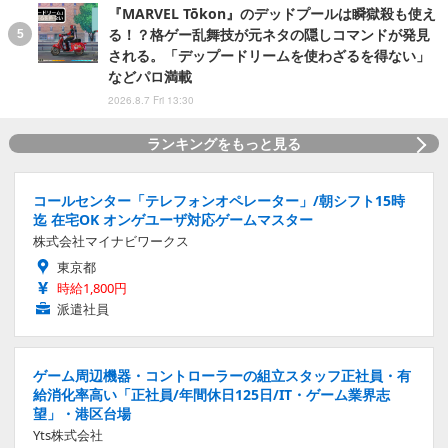
『MARVEL Tōkon』のデッドプールは瞬獄殺も使え
る！？格ゲー乱舞技が元ネタの隠しコマンドが発見
される。「デップードリームを使わざるを得ない」
などパロ満載
2026.8.7 Fri 13:30
ランキングをもっと見る
コールセンター「テレフォンオペレーター」/朝シフト15時
迄 在宅OK オンゲユーザ対応ゲームマスター
株式会社マイナビワークス
東京都
時給1,800円
派遣社員
ゲーム周辺機器・コントローラーの組立スタッフ正社員・有
給消化率高い「正社員/年間休日125日/IT・ゲーム業界志
望」・港区台場
Yts株式会社