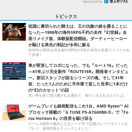
Sponsored by
トピックス
祖国に裏切られた騎士は、王の仇敵の娘を護ることに
なった―1998年の海外SRPG不朽の名作『幻世録』全
面リメイク版、体験版配信開始。ダーティーヒーロー
が駆ける異色の戦記が令和に蘇る
約30年の歴史を誇る海外SRPGの不朽の名作が全面リメイクされ
て登場！
車が変形してロボになった、でも『ルート16』だった
―41年ぶり完全新作『ROUTE16R』開発者インタビュ
ー。新旧スタッフが語るシリーズの魂。そして41年
前、たった1人のために手作業で直した世界に1本だけ
の“幻のカセット”の話
長い時を経て受け継がれる過去と、新たに生まれるものとは。
ゲームプレイも録画配信もこれ1台。AMD Ryzen™ AI
プロセッサ搭載の「G TUNE P5-A7G60BK-D」で『Fo
rza Horizon 6』の世界を駆け回る
ゲーム＆制作の拠点となるノートPCで話題のレースタイトルを
プレイ。放熱性能もチェックしました！