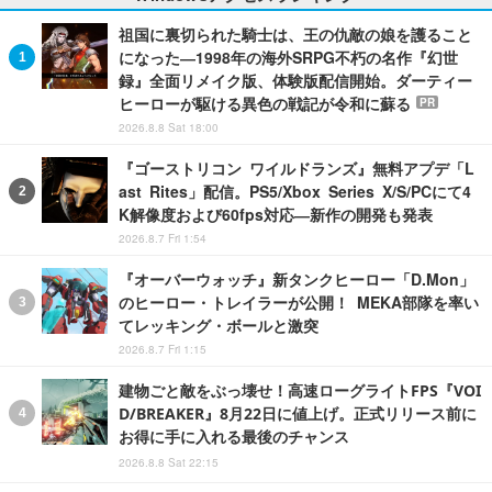
祖国に裏切られた騎士は、王の仇敵の娘を護ること
になった―1998年の海外SRPG不朽の名作『幻世
録』全面リメイク版、体験版配信開始。ダーティー
ヒーローが駆ける異色の戦記が令和に蘇る
PR
2026.8.8 Sat 18:00
『ゴーストリコン ワイルドランズ』無料アプデ「L
ast Rites」配信。PS5/Xbox Series X/S/PCにて4
K解像度および60fps対応―新作の開発も発表
2026.8.7 Fri 1:54
『オーバーウォッチ』新タンクヒーロー「D.Mon」
のヒーロー・トレイラーが公開！ MEKA部隊を率い
てレッキング・ボールと激突
2026.8.7 Fri 1:15
建物ごと敵をぶっ壊せ！高速ローグライトFPS『VOI
D/BREAKER』8月22日に値上げ。正式リリース前に
お得に手に入れる最後のチャンス
2026.8.8 Sat 22:15