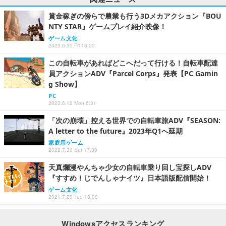
賞金稼ぎの傍らで農業も行う3Dメカアクション『BOU
NTY STAR』ゲームプレイ紹介映像！
ゲーム文化
2023.6.30 Fri 16:00
この自転車があればどこへだって行ける！自転車配達
員アクションADV『Parcel Corps』発表【PC Gamin
g Show】
PC
2023.6.12 Mon 6:31
「次の崩壊」控える世界での自転車旅ADV『SEASON:
A letter to the future』2023年Q1へ延期
家庭用ゲーム
2022.7.30 Sat 17:30
天真爛漫やんちゃ少女の自転車乗り回し宝探しADV
『すすめ！じでんしゃナイツ』日本語版配信開始！
ゲーム文化
2021.7.20 Tue 18:00
Windowsアクセスランキング