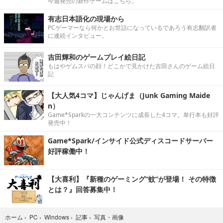
今週発売の新作ゲームはこちら。
有志日本語化の現場から
PCゲーマーなら何かとお世話になっているであろう有志翻訳者
に連続インタビュー。
吉田輝和のゲームプレイ絵日記
もはやゲムスパの顔！どこかで見かけた吉田さんのゲーム絵日
記
【大人気4コマ】じゃんげま（Junk Gaming Maide
n）
Game*Sparkの一大コンテンツに成長した4コマ。単行本も好評
発売中！
Game*Spark/インサイド公式ディスコードサーバー
好評稼働中！
【大喜利】『新種のゲーミング“蚊”が登場！ その特徴
とは？』回答募集中！
写真・画像
ホーム
›
PC
›
Windows
›
記事
›