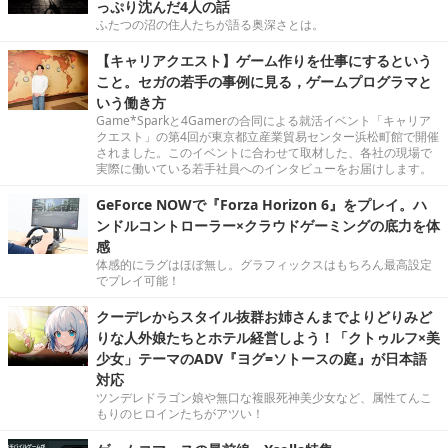
っぷり沈んだ4人の話
ふたつの沼の住人たちが語る奥深さとは。
【キャリアクエスト】ゲーム作りを仕事にするという
こと。セガの若手の事例に見る，ゲームプログラマと
いう働き方
Game*Sparkと4Gamerの合同による就活イベント「キャリア
クエスト」の第4回が東京都立産業貿易センター浜松町館で開催
されました。このイベントに合わせて取材した、各社の現場で
実際に働いている若手社員へのインタビューをお届けします。
GeForce NOWで『Forza Horizon 6』をプレイ。ハ
ンドルコントローラー×クラウドゲーミングの底力を体
感
体感的にラグはほぼ無し。グラフィックスはもちろん最高設定
でプレイ可能！
クーデレからスタイル抜群お姉さんまでよりどりみど
りな人外娘たちとホテル経営しよう！「クトゥルフ×美
少女」テーマのADV『ヨグ=ソトースの庭』が日本語
対応
ツンデレドラゴン娘や無口な複眼死神美少女など、属性てんこ
もりのヒロインたちがアツい！