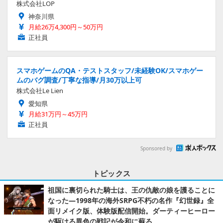
株式会社LOP
神奈川県
月給26万4,300円～50万円
正社員
スマホゲームのQA・テストスタッフ/未経験OK/スマホゲー
ムのバグ調査/丁寧な指導/月30万以上可
株式会社Le Lien
愛知県
月給31万円～45万円
正社員
Sponsored by
トピックス
祖国に裏切られた騎士は、王の仇敵の娘を護ることに
なった―1998年の海外SRPG不朽の名作『幻世録』全
面リメイク版、体験版配信開始。ダーティーヒーロー
が駆ける異色の戦記が令和に蘇る