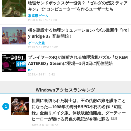
物理サンドボックスゲー恒例？『ゼルダの伝説 ティア
キン』で“コンピューター”を作るユーザーたち
家庭用ゲーム
2023.6.15 Thu 19:00
橋を建設する物理シミュレーションパズル最新作『Pol
y Bridge 3』配信開始！
ゲーム文化
2023.5.31 Wed 16:02
プレイヤーのIQが診断される物理演算パズル『Q REM
ASTERED』Steamに登場―5月2日に配信開始
PC
2023.4.28 Fri 10:42
Windowsアクセスランキング
祖国に裏切られた騎士は、王の仇敵の娘を護ること
になった―1998年の海外SRPG不朽の名作『幻世
録』全面リメイク版、体験版配信開始。ダーティー
ヒーローが駆ける異色の戦記が令和に蘇る
PR
2026.8.8 Sat 18:00