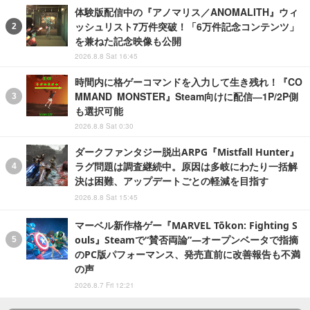
体験版配信中の『アノマリス／ANOMALITH』ウィ
ッシュリスト7万件突破！「6万件記念コンテンツ」
を兼ねた記念映像も公開
2026.8.8 Sat 16:45
時間内に格ゲーコマンドを入力して生き残れ！『CO
MMAND MONSTER』Steam向けに配信―1P/2P側
も選択可能
2026.8.8 Sat 0:30
ダークファンタジー脱出ARPG『Mistfall Hunter』
ラグ問題は調査継続中。原因は多岐にわたり一括解
決は困難、アップデートごとの軽減を目指す
2026.8.8 Sat 15:45
マーベル新作格ゲー『MARVEL Tōkon: Fighting S
ouls』Steamで“賛否両論”―オープンベータで指摘
のPC版パフォーマンス、発売直前に改善報告も不満
の声
2026.8.7 Fri 12:21