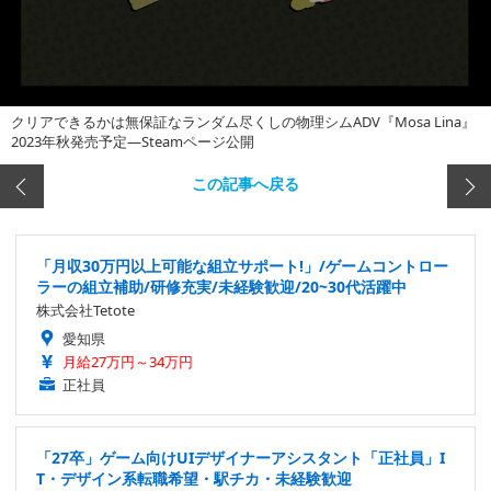
クリアできるかは無保証なランダム尽くしの物理シムADV『Mosa Lina』
2023年秋発売予定―Steamページ公開
この記事へ戻る
「月収30万円以上可能な組立サポート!」/ゲームコントロー
ラーの組立補助/研修充実/未経験歓迎/20~30代活躍中
株式会社Tetote
愛知県
月給27万円～34万円
正社員
「27卒」ゲーム向けUIデザイナーアシスタント「正社員」I
T・デザイン系転職希望・駅チカ・未経験歓迎