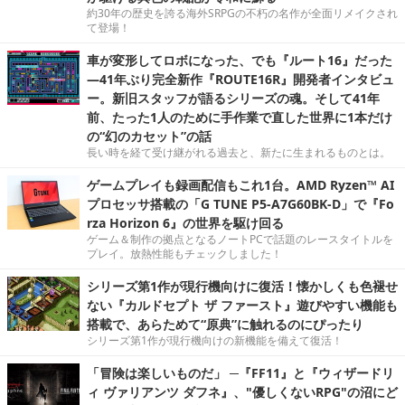
約30年の歴史を誇る海外SRPGの不朽の名作が全面リメイクされ
て登場！
車が変形してロボになった、でも『ルート16』だった
―41年ぶり完全新作『ROUTE16R』開発者インタビュ
ー。新旧スタッフが語るシリーズの魂。そして41年
前、たった1人のために手作業で直した世界に1本だけ
の“幻のカセット”の話
長い時を経て受け継がれる過去と、新たに生まれるものとは。
ゲームプレイも録画配信もこれ1台。AMD Ryzen™ AI
プロセッサ搭載の「G TUNE P5-A7G60BK-D」で『Fo
rza Horizon 6』の世界を駆け回る
ゲーム＆制作の拠点となるノートPCで話題のレースタイトルを
プレイ。放熱性能もチェックしました！
シリーズ第1作が現行機向けに復活！懐かしくも色褪せ
ない『カルドセプト ザ ファースト』遊びやすい機能も
搭載で、あらためて“原典”に触れるのにぴったり
シリーズ第1作が現行機向けの新機能を備えて復活！
「冒険は楽しいものだ」 ─『FF11』と『ウィザードリ
ィ ヴァリアンツ ダフネ』、"優しくないRPG"の沼にど