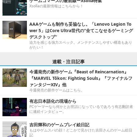
ゲームコマースの最前線ーXsolla特集
Xsollaの最新情報はこちらから！
AAAゲームも制作も妥協なし。「Lenovo Legion To
wer 5」はCore Ultra世代の“全てこなせるゲーミング
デスクトップ”
迫力を感じる強力スペック。メンテナンスしやすい構造もあり
がたい！
連載・注目記事
今週発売の新作ゲーム『Beast of Reincarnation』
『MARVEL Tōkon: Fighting Souls』『ファイナルフ
ァンタジーXIV』他
今週発売の新作ゲームはこちら。
有志日本語化の現場から
PCゲーマーなら何かとお世話になっているであろう有志翻訳者
に連続インタビュー。
吉田輝和のゲームプレイ絵日記
もはやゲムスパの顔！どこかで見かけた吉田さんのゲーム絵日
記