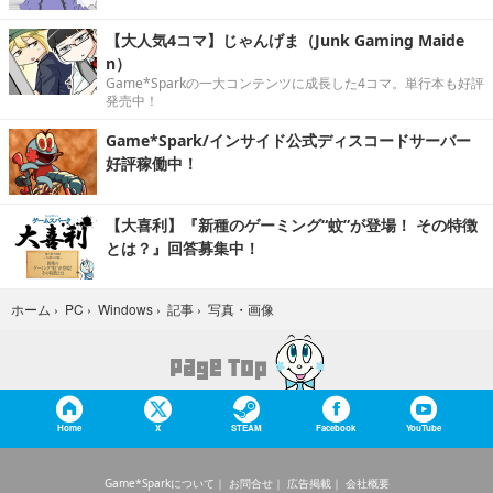
【大人気4コマ】じゃんげま（Junk Gaming Maide
n）
Game*Sparkの一大コンテンツに成長した4コマ。単行本も好評
発売中！
Game*Spark/インサイド公式ディスコードサーバー
好評稼働中！
【大喜利】『新種のゲーミング“蚊”が登場！ その特徴
とは？』回答募集中！
写真・画像
ホーム
›
PC
›
Windows
›
記事
›
Home
X
STEAM
Facebook
YouTube
Game*Sparkについて
お問合せ
広告掲載
会社概要