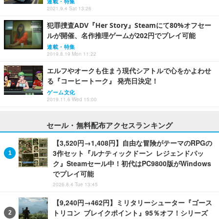
連載・特集
2021.9.4 Sat 13:26
犯罪捜査ADV『Her Story』Steamにて80%オフセー
ルが開催、名作推理ゲームが202円でプレイ可能
連載・特集
2019.8.19 Mon 11:22
エルフやオークも住まう現代シアトルで心をかよわせ
る『コーヒートーク』 発売日決定！
ゲーム文化
2019.11.6 Wed 15:00
セール・無料配布アクセスランキング
【3,520円→1,408円】自由な冒険がテーマのRPGの
3作セット『ルナティックドーン レジェンドパッ
ク』Steamセール中！初代はPC9800版がWindows
でプレイ可能
2026.8.4 Tue 13:45
【9,240円→462円】ミリタリーシューター『ゴース
トリコン ブレイクポイント』95％オフ！シリーズ