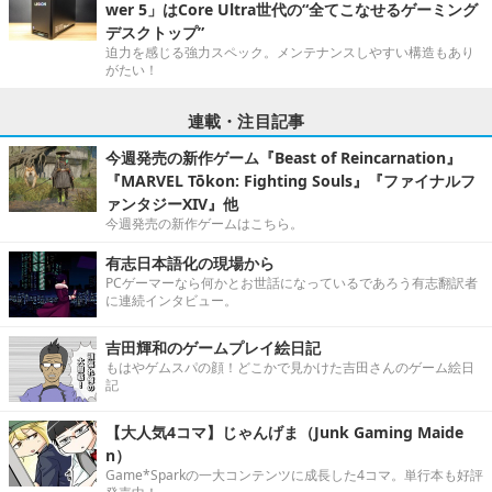
wer 5」はCore Ultra世代の“全てこなせるゲーミング
デスクトップ”
迫力を感じる強力スペック。メンテナンスしやすい構造もあり
がたい！
連載・注目記事
今週発売の新作ゲーム『Beast of Reincarnation』
『MARVEL Tōkon: Fighting Souls』『ファイナルフ
ァンタジーXIV』他
今週発売の新作ゲームはこちら。
有志日本語化の現場から
PCゲーマーなら何かとお世話になっているであろう有志翻訳者
に連続インタビュー。
吉田輝和のゲームプレイ絵日記
もはやゲムスパの顔！どこかで見かけた吉田さんのゲーム絵日
記
【大人気4コマ】じゃんげま（Junk Gaming Maide
n）
Game*Sparkの一大コンテンツに成長した4コマ。単行本も好評