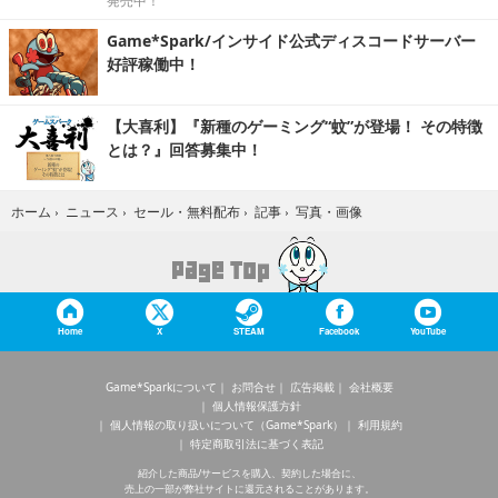
発売中！
Game*Spark/インサイド公式ディスコードサーバー
好評稼働中！
【大喜利】『新種のゲーミング“蚊”が登場！ その特徴
とは？』回答募集中！
写真・画像
ホーム
›
ニュース
›
セール・無料配布
›
記事
›
Home
X
STEAM
Facebook
YouTube
Game*Sparkについて
お問合せ
広告掲載
会社概要
個人情報保護方針
個人情報の取り扱いについて（Game*Spark）
利用規約
特定商取引法に基づく表記
紹介した商品/サービスを購入、契約した場合に、
売上の一部が弊社サイトに還元されることがあります。