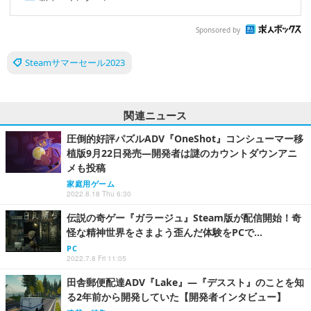
Sponsored by
Steamサマーセール2023
関連ニュース
圧倒的好評パズルADV『OneShot』コンシューマー移
植版9月22日発売―開発者は謎のカウントダウンアニ
メも投稿
家庭用ゲーム
2022.8.18 Thu 6:30
伝説の奇ゲー『ガラージュ』Steam版が配信開始！奇
怪な精神世界をさまよう歪んだ体験をPCで…
PC
2022.7.8 Fri 11:05
田舎郵便配達ADV『Lake』―『デススト』のことを知
る2年前から開発していた【開発者インタビュー】