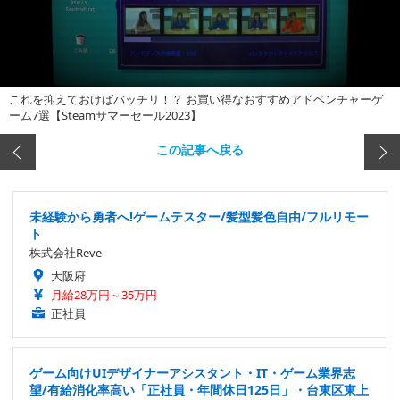
これを抑えておけばバッチリ！？ お買い得なおすすめアドベンチャーゲ
ーム7選【Steamサマーセール2023】
この記事へ戻る
未経験から勇者へ!ゲームテスター/髪型髪色自由/フルリモー
ト
株式会社Reve
大阪府
月給28万円～35万円
正社員
ゲーム向けUIデザイナーアシスタント・IT・ゲーム業界志
望/有給消化率高い「正社員・年間休日125日」・台東区東上