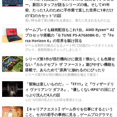
ー。新旧スタッフが語るシリーズの魂。そして41年
前、たった1人のために手作業で直した世界に1本だけ
の“幻のカセット”の話
長い時を経て受け継がれる過去と、新たに生まれるものとは。
ゲームプレイも録画配信もこれ1台。AMD Ryzen™ AI
プロセッサ搭載の「G TUNE P5-A7G60BK-D」で『Fo
rza Horizon 6』の世界を駆け回る
ゲーム＆制作の拠点となるノートPCで話題のレースタイトルを
プレイ。放熱性能もチェックしました！
シリーズ第1作が現行機向けに復活！懐かしくも色褪せ
ない『カルドセプト ザ ファースト』遊びやすい機能も
搭載で、あらためて“原典”に触れるのにぴったり
シリーズ第1作が現行機向けの新機能を備えて復活！
「冒険は楽しいものだ」 ─『FF11』と『ウィザードリ
ィ ヴァリアンツ ダフネ』、"優しくないRPG"の沼にど
っぷり沈んだ4人の話
ふたつの沼の住人たちが語る奥深さとは。
【キャリアクエスト】ゲーム作りを仕事にするという
こと。セガの若手の事例に見る，ゲームプログラマと