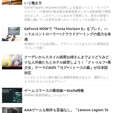
いう働き方
Game*Sparkと4Gamerの合同による就活イベント「キャリア
クエスト」の第4回が東京都立産業貿易センター浜松町館で開催
されました。このイベントに合わせて取材した、各社の現場で
実際に働いている若手社員へのインタビューをお届けします。
GeForce NOWで『Forza Horizon 6』をプレイ。ハ
ンドルコントローラー×クラウドゲーミングの底力を体
感
体感的にラグはほぼ無し。グラフィックスはもちろん最高設定
でプレイ可能！
クーデレからスタイル抜群お姉さんまでよりどりみど
りな人外娘たちとホテル経営しよう！「クトゥルフ×美
少女」テーマのADV『ヨグ=ソトースの庭』が日本語
対応
ツンデレドラゴン娘や無口な複眼死神美少女など、属性てんこ
もりのヒロインたちがアツい！
ゲームコマースの最前線ーXsolla特集
Xsollaの最新情報はこちらから！
AAAゲームも制作も妥協なし。「Lenovo Legion To