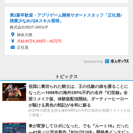
第2新卒歓迎・アプリゲーム開発サポートスタッフ「正社員/
残業少なめ/QAスキル習得」
株式会社RIOT GROUP
神奈川県
月給30万6,300円～60万円
正社員
Sponsored by
トピックス
祖国に裏切られた騎士は、王の仇敵の娘を護ることに
なった―1998年の海外SRPG不朽の名作『幻世録』全
面リメイク版、体験版配信開始。ダーティーヒーロー
が駆ける異色の戦記が令和に蘇る
約30年の歴史を誇る海外SRPGの不朽の名作が全面リメイクされ
て登場！
車が変形してロボになった、でも『ルート16』だった
―41年ぶり完全新作『ROUTE16R』開発者インタビュ