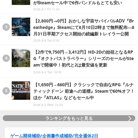
がSteamセール中で6作バンドルもとても安い
2026.8.7 Fri 11:00
【2,800円→0円】おかしな宇宙サバイバルADV『Br
eathedge』Steamにて8月10日2時まで無料配布―8
月31日早期アクセス開始の続編新トレイラー公開
2026.8.8 Sat 6:00
【2作で9,750円→3,412円】HD-2Dの始祖となるRP
G『オクトパストラベラー』シリーズのセールがSte
amで開催中！初代と2は最安値を更新
2026.8.4 Tue 19:30
【1,650円→660円】クラシックで自由なRPG『ルナ
ティックドーン 前途への道標』Steamで60%オフ！
ほか『ATLAS』などもセール中
2026.8.5 Wed 13:25
ランキングをもっと見る
ゲーム開発補助/企画書作成補助/完全週休2日