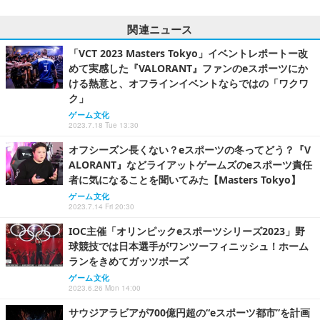
関連ニュース
「VCT 2023 Masters Tokyo」イベントレポートー改
めて実感した『VALORANT』ファンのeスポーツにか
ける熱意と、オフラインイベントならではの「ワクワ
ク」
ゲーム文化
2023.7.18 Tue 13:30
オフシーズン長くない？eスポーツの冬ってどう？『V
ALORANT』などライアットゲームズのeスポーツ責任
者に気になることを聞いてみた【Masters Tokyo】
ゲーム文化
2023.7.14 Fri 20:30
IOC主催「オリンピックeスポーツシリーズ2023」野
球競技では日本選手がワンツーフィニッシュ！ホーム
ランをきめてガッツポーズ
ゲーム文化
2023.6.26 Mon 14:00
サウジアラビアが700億円超の“eスポーツ都市”を計画