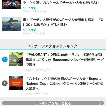
中―ケタ違いのスケールでチームや大会を呼び込む
ゲーム文化
2023.6.20 Tue 18:45
露・プーチン大統領がeスポーツ大会開催を指示―『C
S:GO』は政治的すぎると除外
ゲーム文化
2023.6.1 Thu 22:49
eスポーツアクセスランキング
『VALORANT』DFMにneth・Meiy・ぽぽがちが移
籍加入…元Crazy Raccoonのメンバーが国際リーグ
で戦う
2023.11.28 Tue 22:45
『スト6』サウジ発の国際eスポーツ大会「Esports
Nations Cup」に採択—グローバル競技シーンの拡
大加速へ
2026.4.8 Wed 17:00
ランキングをもっと見る