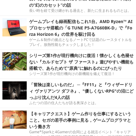
の“幻のカセット”の話
長い時を経て受け継がれる過去と、新たに生まれるものとは。
ゲームプレイも録画配信もこれ1台。AMD Ryzen™ AI
プロセッサ搭載の「G TUNE P5-A7G60BK-D」で『Fo
rza Horizon 6』の世界を駆け回る
ゲーム＆制作の拠点となるノートPCで話題のレースタイトルを
プレイ。放熱性能もチェックしました！
シリーズ第1作が現行機向けに復活！懐かしくも色褪せ
ない『カルドセプト ザ ファースト』遊びやすい機能も
搭載で、あらためて“原典”に触れるのにぴったり
シリーズ第1作が現行機向けの新機能を備えて復活！
「冒険は楽しいものだ」 ─『FF11』と『ウィザードリ
ィ ヴァリアンツ ダフネ』、"優しくないRPG"の沼にど
っぷり沈んだ4人の話
ふたつの沼の住人たちが語る奥深さとは。
【キャリアクエスト】ゲーム作りを仕事にするという
こと。セガの若手の事例に見る，ゲームプログラマと
いう働き方
Game*Sparkと4Gamerの合同による就活イベント「キャリア