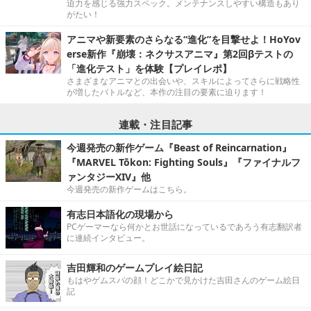
迫力を感じる強力スペック。メンテナンスしやすい構造もあり
がたい！
アニマや新要素のさらなる“進化”を目撃せよ！HoYov
erse新作『崩壊：ネクサスアニマ』第2回βテストの
「進化テスト」を体験【プレイレポ】
さまざまなアニマとの出会いや、スキルによってさらに戦略性
が増したバトルなど、本作の注目の要素に迫ります！
連載・注目記事
今週発売の新作ゲーム『Beast of Reincarnation』
『MARVEL Tōkon: Fighting Souls』『ファイナルフ
ァンタジーXIV』他
今週発売の新作ゲームはこちら。
有志日本語化の現場から
PCゲーマーなら何かとお世話になっているであろう有志翻訳者
に連続インタビュー。
吉田輝和のゲームプレイ絵日記
もはやゲムスパの顔！どこかで見かけた吉田さんのゲーム絵日
記