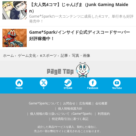
【大人気4コマ】じゃんげま（Junk Gaming Maide
n）
Game*Sparkの一大コンテンツに成長した4コマ。単行本も好評
発売中！
Game*Spark/インサイド公式ディスコードサーバー
好評稼働中！
写真・画像
ホーム
›
ゲーム文化
›
eスポーツ
›
記事
›
Home
X
STEAM
Facebook
YouTube
Game*Sparkについて
お問合せ
広告掲載
会社概要
個人情報保護方針
個人情報の取り扱いについて（Game*Spark）
利用規約
特定商取引法に基づく表記
紹介した商品/サービスを購入、契約した場合に、
売上の一部が弊社サイトに還元されることがあります。