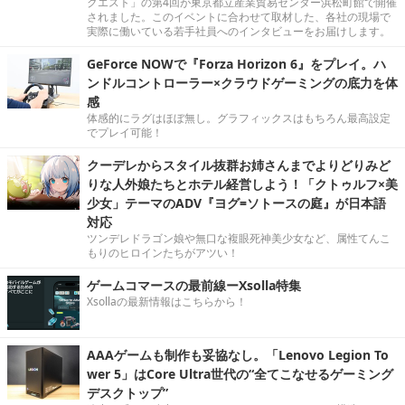
クエスト」の第4回が東京都立産業貿易センター浜松町館で開催
されました。このイベントに合わせて取材した、各社の現場で
実際に働いている若手社員へのインタビューをお届けします。
GeForce NOWで『Forza Horizon 6』をプレイ。ハ
ンドルコントローラー×クラウドゲーミングの底力を体
感
体感的にラグはほぼ無し。グラフィックスはもちろん最高設定
でプレイ可能！
クーデレからスタイル抜群お姉さんまでよりどりみど
りな人外娘たちとホテル経営しよう！「クトゥルフ×美
少女」テーマのADV『ヨグ=ソトースの庭』が日本語
対応
ツンデレドラゴン娘や無口な複眼死神美少女など、属性てんこ
もりのヒロインたちがアツい！
ゲームコマースの最前線ーXsolla特集
Xsollaの最新情報はこちらから！
AAAゲームも制作も妥協なし。「Lenovo Legion To
wer 5」はCore Ultra世代の“全てこなせるゲーミング
デスクトップ”