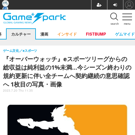
search
menu
料
カルチャー
漫画
インサイド
FISTBUMP
ゲムマイド
ゲーム文化
eスポーツ
『オーバーウォッチ』eスポーツリーグからの
総収益は純利益の1%未満…今シーズン終わりの
規約更新に伴い全チームへ契約継続の意思確認
へ 1枚目の写真・画像
2023.7.20 Thu 11:35