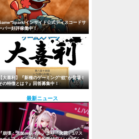
Game*Spark/インサイド公式ディスコードサ
ーバー好評稼働中！
【大喜利】『新種のゲーミング“蚊”が登場！
その特徴とは？』回答募集中！
最新ニュース
『崩壊：スターレイル』より「火花」1/7ス