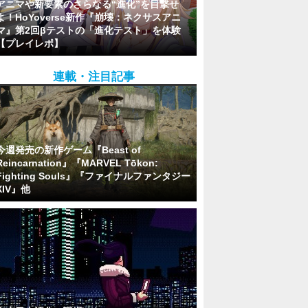
アニマや新要素のさらなる“進化”を目撃せ
よ！HoYoverse新作『崩壊：ネクサスアニ
マ』第2回βテストの「進化テスト」を体験
【プレイレポ】
連載・注目記事
今週発売の新作ゲーム『Beast of
Reincarnation』『MARVEL Tōkon:
Fighting Souls』『ファイナルファンタジー
XIV』他