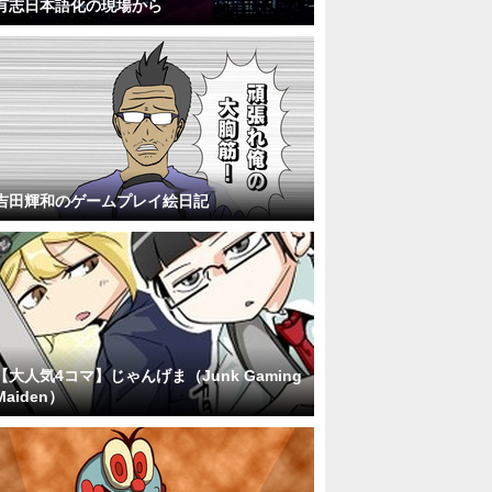
有志日本語化の現場から
吉田輝和のゲームプレイ絵日記
【大人気4コマ】じゃんげま（Junk Gaming
Maiden）