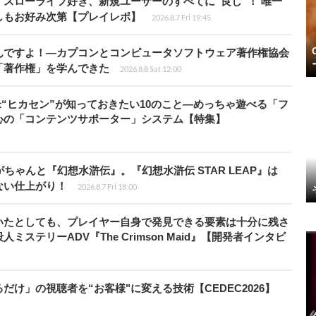
スローライフ好き、新規ユーザーのすべてに“良し”！ 唯一
しもお好み次第【プレイレポ】
2026.8.7 Fri 19:45
んですよ！―カプコンとコンピュータソフトウェア著作権協会
「著作権」を学んできた
2026.8.8 Sat 12:00
米“ヒカセン”が知っておきたい10のこと―めっちゃ遊べる「フ
心の「コンテンツサポーター」システム【特集】
ちゃんと『幻想水滸伝』。『幻想水滸伝 STAR LEAP』は
ない仕上がり！
2026.8.7 Fri 18:00
いたとしても、プレイヤー自身で発見できる要素は十分に残さ
ステリーADV『The Crimson Maid』【開発者インタビ
け」の視聴者を“お客様"に変える技術【CEDEC2026】