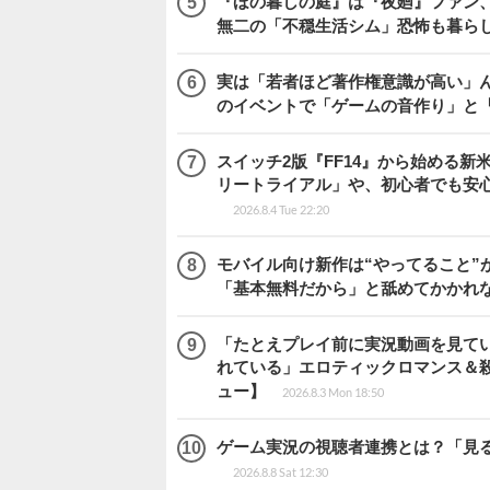
『ほの暮しの庭』は『夜廻』ファン、
無二の「不穏生活シム」恐怖も暮ら
実は「若者ほど著作権意識が高い」
のイベントで「ゲームの音作り」と
スイッチ2版『FF14』から始める新
リートライアル」や、初心者でも安
2026.8.4 Tue 22:20
モバイル向け新作は“やってること”が
「基本無料だから」と舐めてかかれ
「たとえプレイ前に実況動画を見て
れている」エロティックロマンス＆殺人ミ
ュー】
2026.8.3 Mon 18:50
ゲーム実況の視聴者連携とは？「見るだ
2026.8.8 Sat 12:30