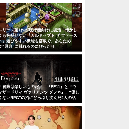
シリーズ第1作が現行機向けに復活！懐かし
くも色褪せない『カルドセプト ザ ファース
ト』遊びやすい機能も搭載で、あらため
て“原典”に触れるのにぴったり
「冒険は楽しいものだ」 ─『FF11』と『ウ
ィザードリィ ヴァリアンツ ダフネ』、"優し
くないRPG"の沼にどっぷり沈んだ4人の話