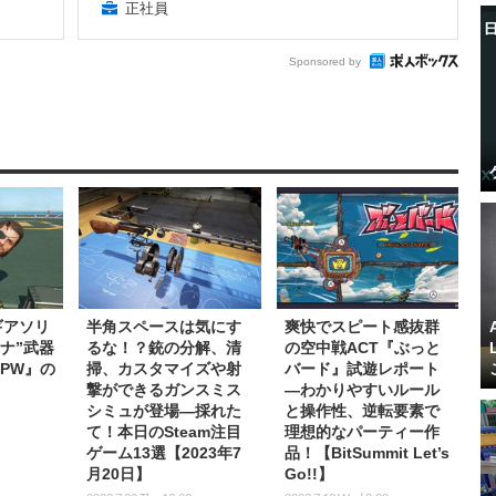
正社員
Sponsored by
ギアソリ
半角スペースは気にす
爽快でスピート感抜群
ナ”武器
るな！？銃の分解、清
の空中戦ACT『ぶっと
PW』の
掃、カスタマイズや射
バード』試遊レポート
撃ができるガンスミス
―わかりやすいルール
シミュが登場―採れた
と操作性、逆転要素で
て！本日のSteam注目
理想的なパーティー作
ゲーム13選【2023年7
品！【BitSummit Let’s
月20日】
Go!!】