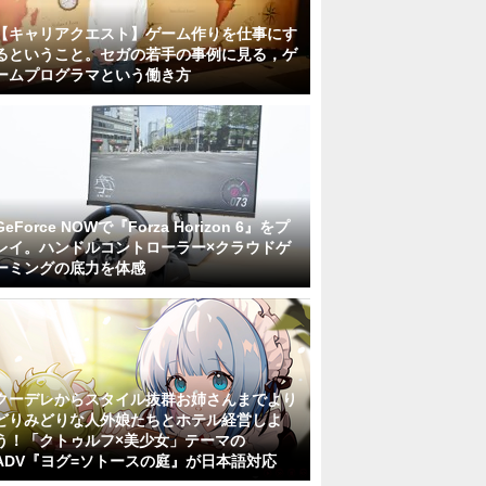
【キャリアクエスト】ゲーム作りを仕事にす
るということ。セガの若手の事例に見る，ゲ
ームプログラマという働き方
GeForce NOWで『Forza Horizon 6』をプ
レイ。ハンドルコントローラー×クラウドゲ
ーミングの底力を体感
クーデレからスタイル抜群お姉さんまでより
どりみどりな人外娘たちとホテル経営しよ
う！「クトゥルフ×美少女」テーマの
ADV『ヨグ=ソトースの庭』が日本語対応