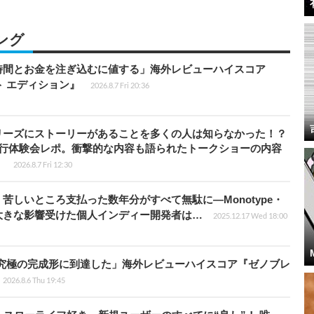
ング
時間とお金を注ぎ込むに値する」海外レビューハイスコア
ート エディション』
2026.8.7 Fri 20:36
リーズにストーリーがあることを多くの人は知らなかった！？
先行体験会レポ。衝撃的な内容も語られたトークショーの内容
】
2026.8.7 Fri 12:30
苦しいところ支払った数年分がすべて無駄に―Monotype・
大きな影響受けた個人インディー開発者は…
2025.12.17 Wed 18:00
に究極の完成形に到達した」海外レビューハイスコア『ゼノブレ
2026.8.6 Thu 19:45