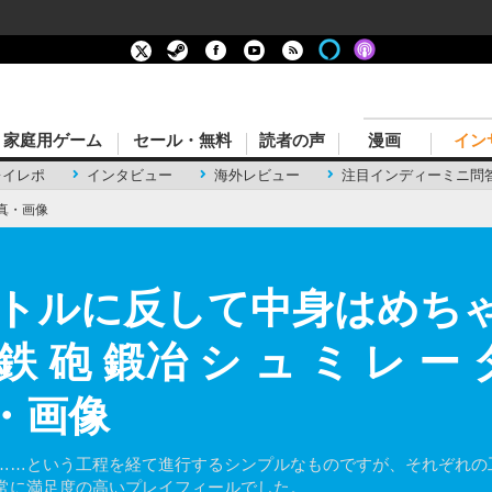
家庭用ゲーム
セール・無料
読者の声
漫画
イン
レイレポ
インタビュー
海外レビュー
注目インディーミニ問
真・画像
トルに反して中身はめち
 砲 鍛冶 シ ュ ミ レ ー
・画像
……という工程を経て進行するシンプルなものですが、それぞれの
常に満足度の高いプレイフィールでした。