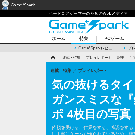
Game*Spark
ハードコアゲーマーのためのWebメディア
ホーム
特集
PCゲーム
Game*Sparkレビュー
プ
ホーム
›
連載・特集
›
プレイレポート
›
記事
›
写
連載・特集
プレイレポート
気の抜けるタイ
ガンスミスな『鉄
ポ 4枚目の写真
依頼を受ける、作業をする、確認をする
に丁寧にゲームが作られているため、非