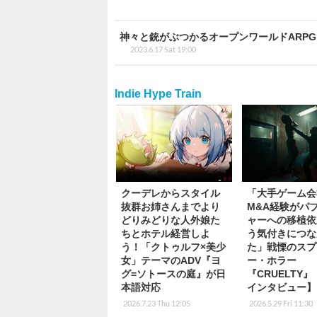
神々と銃がぶつかるオープンワールドARPG『Flint
2023.6.17 Sat 19:00
Indie Hype Train
クーデレからスタイル
「大手ゲーム会
抜群お姉さんまでより
M&A経験がパ
どりみどりな人外娘た
ャーへの移植依
ちとホテル経営しよ
う気付きにつな
う！「クトゥルフ×美少
た」戦慄のスプ
女」テーマのADV『ヨ
ー・ホラー
グ=ソトースの庭』が日
『CRUELTY
本語対応
インタビュー】
2026.7.23 Thu 12:05
2026.5.29 Fri 11:30