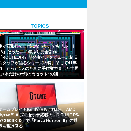
TOPICS
車が変形してロボになった、でも『ルート
16』だった―41年ぶり完全新作
『ROUTE16R』開発者インタビュー。新旧
スタッフが語るシリーズの魂。そして41年
前、たった1人のために手作業で直した世界
に1本だけの“幻のカセット”の話
ゲームプレイも録画配信もこれ1台。AMD
Ryzen™ AIプロセッサ搭載の「G TUNE P5-
A7G60BK-D」で『Forza Horizon 6』の世
界を駆け回る