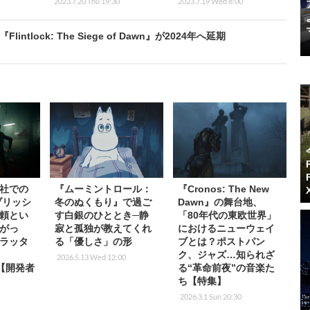
2023.7.20 Thu 19:30
2023.7.19 Wed 8:00
lock: The Siege of Dawn』が2024年へ延期
社での
『ムーミントロール：
『Cronos: The New
ブリッシ
冬のぬくもり』で過ご
Dawn』の舞台地、
頼とい
す白銀のひととき─静
「80年代の東欧世界」
がっ
寂と孤独が教えてくれ
におけるニューウェイ
ラッタ
る「優しさ」の形
ブとは？ポストパン
ク、ジャズ…知られざ
2026.5.13 Wed 12:00
』【開発者
る“革命前夜”の音楽た
ち【特集】
2026.3.1 Sun 20:30