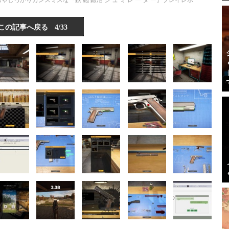
っかりガンスミスな『鉄 砲 鍛冶 シ ュ ミ レ ー タ ー』プレイレポ
この記事へ戻る
4/33