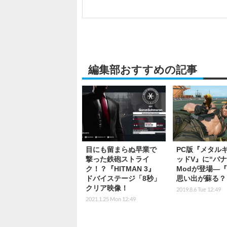
編集部おすすめの記事
目にも留まらぬ早業で
PC版『メタル
撃った鉄砲ストライ
ッドV』に“バナ
ク！？『HITMAN 3』
Modが登場―『
ドバイステージ「8秒」
思い出が蘇る？
クリア映像！
2019.8.6 Tue 12:49
2021.1.25 Mon 12:49