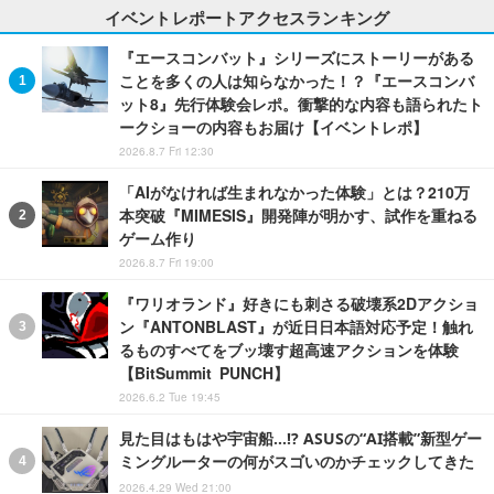
イベントレポートアクセスランキング
『エースコンバット』シリーズにストーリーがある
ことを多くの人は知らなかった！？『エースコンバ
ット8』先行体験会レポ。衝撃的な内容も語られたト
ークショーの内容もお届け【イベントレポ】
2026.8.7 Fri 12:30
「AIがなければ生まれなかった体験」とは？210万
本突破『MIMESIS』開発陣が明かす、試作を重ねる
ゲーム作り
2026.8.7 Fri 19:00
『ワリオランド』好きにも刺さる破壊系2Dアクショ
ン『ANTONBLAST』が近日日本語対応予定！触れ
るものすべてをブッ壊す超高速アクションを体験
【BitSummit PUNCH】
2026.6.2 Tue 19:45
見た目はもはや宇宙船…!? ASUSの“AI搭載”新型ゲー
ミングルーターの何がスゴいのかチェックしてきた
2026.4.29 Wed 21:00