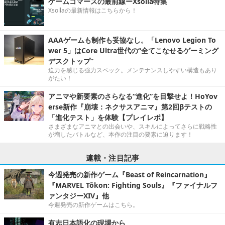
ゲームコマースの最前線ーXsolla特集
Xsollaの最新情報はこちらから！
AAAゲームも制作も妥協なし。「Lenovo Legion To
wer 5」はCore Ultra世代の“全てこなせるゲーミング
デスクトップ”
迫力を感じる強力スペック。メンテナンスしやすい構造もあり
がたい！
アニマや新要素のさらなる“進化”を目撃せよ！HoYov
erse新作『崩壊：ネクサスアニマ』第2回βテストの
「進化テスト」を体験【プレイレポ】
さまざまなアニマとの出会いや、スキルによってさらに戦略性
が増したバトルなど、本作の注目の要素に迫ります！
連載・注目記事
今週発売の新作ゲーム『Beast of Reincarnation』
『MARVEL Tōkon: Fighting Souls』『ファイナルフ
ァンタジーXIV』他
今週発売の新作ゲームはこちら。
有志日本語化の現場から