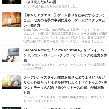
っぷり沈んだ4人の話
ふたつの沼の住人たちが語る奥深さとは。
【キャリアクエスト】ゲーム作りを仕事にするという
こと。セガの若手の事例に見る，ゲームプログラマと
いう働き方
Game*Sparkと4Gamerの合同による就活イベント「キャリア
クエスト」の第4回が東京都立産業貿易センター浜松町館で開催
されました。このイベントに合わせて取材した、各社の現場で
実際に働いている若手社員へのインタビューをお届けします。
GeForce NOWで『Forza Horizon 6』をプレイ。ハ
ンドルコントローラー×クラウドゲーミングの底力を体
感
体感的にラグはほぼ無し。グラフィックスはもちろん最高設定
でプレイ可能！
クーデレからスタイル抜群お姉さんまでよりどりみど
りな人外娘たちとホテル経営しよう！「クトゥルフ×美
少女」テーマのADV『ヨグ=ソトースの庭』が日本語
対応
ツンデレドラゴン娘や無口な複眼死神美少女など、属性てんこ
もりのヒロインたちがアツい！