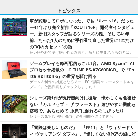
トピックス
車が変形してロボになった、でも『ルート16』だった
―41年ぶり完全新作『ROUTE16R』開発者インタビュ
ー。新旧スタッフが語るシリーズの魂。そして41年
前、たった1人のために手作業で直した世界に1本だけ
の“幻のカセット”の話
長い時を経て受け継がれる過去と、新たに生まれるものとは。
ゲームプレイも録画配信もこれ1台。AMD Ryzen™ AI
プロセッサ搭載の「G TUNE P5-A7G60BK-D」で『Fo
rza Horizon 6』の世界を駆け回る
ゲーム＆制作の拠点となるノートPCで話題のレースタイトルを
プレイ。放熱性能もチェックしました！
シリーズ第1作が現行機向けに復活！懐かしくも色褪せ
ない『カルドセプト ザ ファースト』遊びやすい機能も
搭載で、あらためて“原典”に触れるのにぴったり
シリーズ第1作が現行機向けの新機能を備えて復活！
「冒険は楽しいものだ」 ─『FF11』と『ウィザードリ
ィ ヴァリアンツ ダフネ』、"優しくないRPG"の沼にど