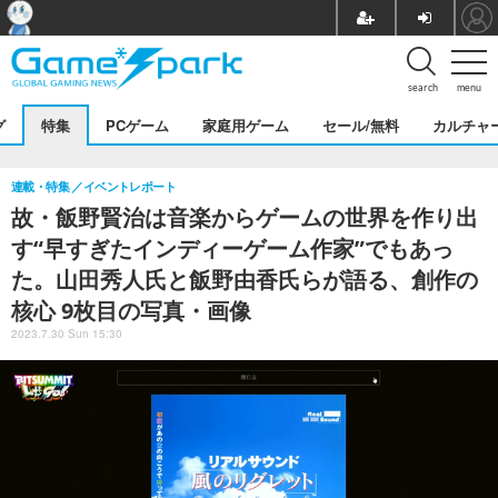
search
menu
グ
特集
PCゲーム
家庭用ゲーム
セール/無料
カルチャ
連載・特集
イベントレポート
故・飯野賢治は音楽からゲームの世界を作り出
す“早すぎたインディーゲーム作家”でもあっ
た。山田秀人氏と飯野由香氏らが語る、創作の
核心 9枚目の写真・画像
2023.7.30 Sun 15:30