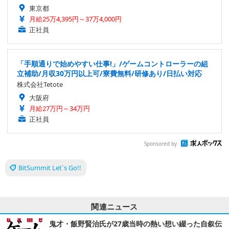
東京都
月給25万4,395円～37万4,000円
正社員
「手順通りで始めやすい仕事!」/ゲームコントローラーの組
立補助/月収30万円以上可/寮費無料/研修あり/日払い対応
株式会社Tetote
大阪府
月給27万円～34万円
正社員
Sponsored by
BitSummit Let`s Go!!
関連ニュース
鬼才・飯野賢治氏が27歳当時の熱い想い綴った自叙伝