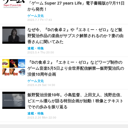
「ゲーム Super 27 years Life」電子書籍版が7月11日
から発売！
ゲーム文化
2023.7.7 Fri 17:43
なぜ今、『Dの食卓２』や『エネミー・ゼロ』など飯
野賢治作品の楽曲がサブスク解禁されるのか？妻の由
香さんに聞いてみた
連載・特集
2023.5.4 Thu 20:00
『Dの食卓２』『エネミー・ゼロ』などワープ制作の
ゲーム音楽5月5日より全世界配信解禁―飯野賢治氏の
没後10周年企画
ゲーム文化
2023.4.29 Sat 14:30
飯野賢治没後10年。小島監督、上田文人、浅野忠信、
ピエール瀧らが語る特別企画が始動！映像とテキスト
でその歩みを振り返る
連載・特集
2023.2.20 Mon 22:00