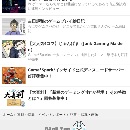
PCゲーマーなら何かとお世話になっているであろう有志翻訳者
に連続インタビュー。
吉田輝和のゲームプレイ絵日記
もはやゲムスパの顔！どこかで見かけた吉田さんのゲーム絵日
記
【大人気4コマ】じゃんげま（Junk Gaming Maide
n）
Game*Sparkの一大コンテンツに成長した4コマ。単行本も好評
発売中！
Game*Spark/インサイド公式ディスコードサーバー
好評稼働中！
【大喜利】『新種のゲーミング“蚊”が登場！ その特徴
とは？』回答募集中！
写真・画像
ホーム
›
連載・特集
›
イベントレポート
›
記事
›