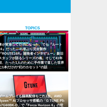
TOPICS
車が変形してロボになった、でも『ルート
16』だった―41年ぶり完全新作
『ROUTE16R』開発者インタビュー。新旧
スタッフが語るシリーズの魂。そして41年
前、たった1人のために手作業で直した世界
に1本だけの“幻のカセット”の話
ゲームプレイも録画配信もこれ1台。AMD
Ryzen™ AIプロセッサ搭載の「G TUNE P5-
A7G60BK-D」で『Forza Horizon 6』の世