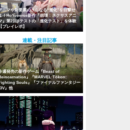
アニマや新要素のさらなる“進化”を目撃せ
よ！HoYoverse新作『崩壊：ネクサスアニ
マ』第2回βテストの「進化テスト」を体験
【プレイレポ】
連載・注目記事
今週発売の新作ゲーム『Beast of
Reincarnation』『MARVEL Tōkon:
Fighting Souls』『ファイナルファンタジー
XIV』他