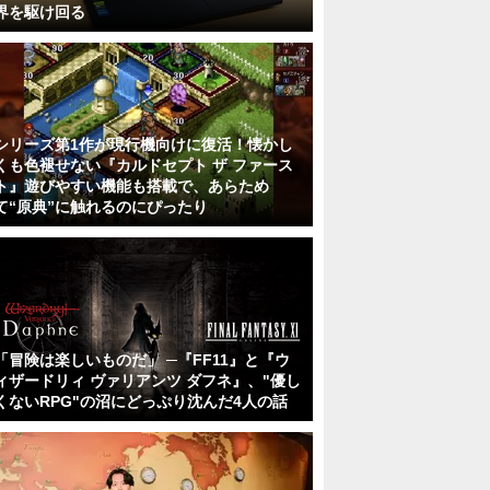
界を駆け回る
シリーズ第1作が現行機向けに復活！懐かし
くも色褪せない『カルドセプト ザ ファース
ト』遊びやすい機能も搭載で、あらため
て“原典”に触れるのにぴったり
「冒険は楽しいものだ」 ─『FF11』と『ウ
ィザードリィ ヴァリアンツ ダフネ』、"優し
くないRPG"の沼にどっぷり沈んだ4人の話