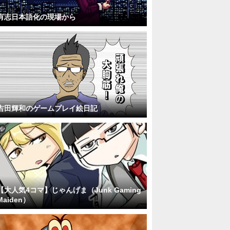
有志日本語化の現場から
吉田輝和のゲームプレイ絵日記
【大人気4コマ】じゃんげま（Junk Gaming
Maiden）