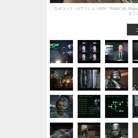
「ロボコップ」のアクションADV『RoboCop: R
ボコ