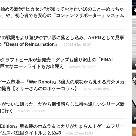
から始める新米“ヒカセン”が知っておきたい10のこと―めっちゃ
ル」や、初心者でも安心の「コンテンツサポーター」システム
の戦闘をより遊びやすい形に落とし込み、ARPGとして見事
 of Reincarnation』
2026.8.4 Tue 15:00
のクラフトビールが新発売！グッズも盛り沢山の「FINAL
P」では巨大なエーテライトもお出迎え
2026.8.6 Thu 12:15
ム市場―『War Robots』3億人の成功から見える海外メカ
の提言【オリーさんのロボゲーコラム】
2026.8.2 Sun 18:45
ンがついに逝った。だから鬱憤晴らしに待ち遠しいシリーズ新
6』に行く
2026.8.2 Sun 12:00
ch 2 Edition』新衣装のホムラ＆ヒカリがたまらん！ゲームフリー
ムスパ注目タイトルまとめ#3
2026.8.2 Sun 11:00