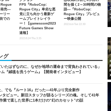
 Rogue
FPS『RoboCop:
間を描く2～30時間の物
0日発売―
Rogue City』卑劣な悪
語―『RoboCop:
ーリー
党に立ち向かう最新ゲ
Rogue City』プレビュ
街での
ームプレイトレイラ
ー映像公開
ー！【gamescom2023
2023.6.6 Tue 22:30
Future Games Show
速報】
2023.8.24 Thu 3:35
ング
ていたはずなのに、なぜか地球の運命まで背負わされている」
シム『絨毯を洗うゲーム』【開発者インタビュー】
、でも『ルート16』だった―41年ぶり完全新作
者インタビュー。新旧スタッフが語るシリーズの魂。そして41年
作業で直した世界に1本だけの“幻のカセット”の話