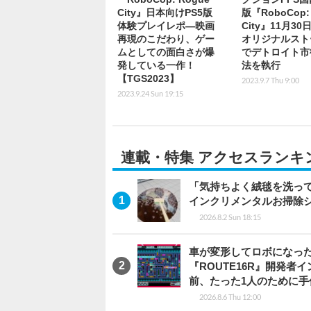
City』日本向けPS5版
版『RoboCop:
体験プレイレポ―映画
City』11月3
再現のこだわり、ゲー
オリジナルスト
ムとしての面白さが爆
でデトロイト市
発している一作！
法を執行
【TGS2023】
2023.9.7 Thu 9:00
2023.9.24 Sun 19:15
連載・特集 アクセスランキ
「気持ちよく絨毯を洗っ
インクリメンタルお掃除
2026.8.2 Sun 18:15
車が変形してロボになった
『ROUTE16R』開発
前、たった1人のために手
2026.8.6 Thu 12:00