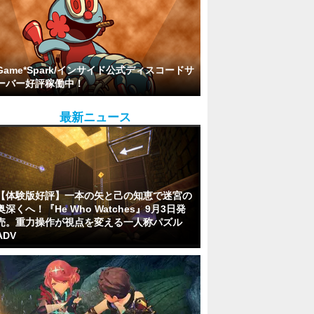
Game*Spark/インサイド公式ディスコードサ
ーバー好評稼働中！
最新ニュース
【体験版好評】一本の矢と己の知恵で迷宮の
奥深くへ！『He Who Watches』9月3日発
売。重力操作が視点を変える一人称パズル
ADV