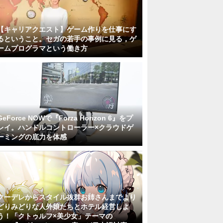
【キャリアクエスト】ゲーム作りを仕事にす
るということ。セガの若手の事例に見る，ゲ
ームプログラマという働き方
GeForce NOWで『Forza Horizon 6』をプ
レイ。ハンドルコントローラー×クラウドゲ
ーミングの底力を体感
クーデレからスタイル抜群お姉さんまでより
どりみどりな人外娘たちとホテル経営しよ
う！「クトゥルフ×美少女」テーマの