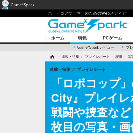
Game*Spark
ハードコアゲーマーのためのWebメディア
ホーム
特集
PCゲーム
Game*Sparkレビュー
プ
ホーム
›
連載・特集
›
プレイレポート
›
記事
›
写
連載・特集
プレイレポート
「ロボコップ」のア
City』プレ
戦闘や捜査など
枚目の写真・画