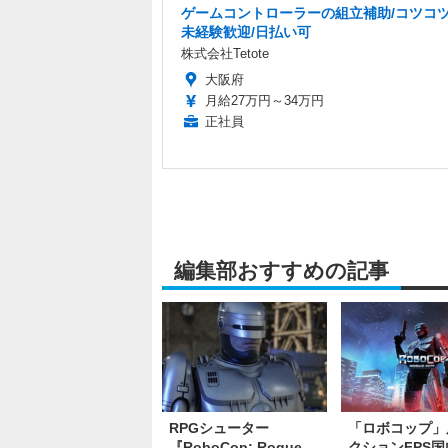
ゲームコントローラーの組立補助/コツコツ
未経験歓迎/日払い可
株式会社Tetote
大阪府
月給27万円～34万円
正社員
編集部おすすめの記事
RPGシューター
「ロボコップ」
『RoboCop: Rogue
クションFPS国