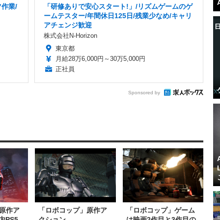
作業/
「研修ありで安心スタート!」/リズムゲームのゲ
ームテスター/年間休日125日/残業少なめ/キャリ
アチェンジ歓迎
株式会社N-Horizon
東京都
月給28万6,000円～30万5,000円
正社員
Sponsored by
原作ア
「ロボコップ」原作ア
「ロボコップ」ゲーム
内PS5
クション
は映画2作目と3作目の