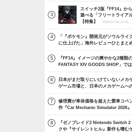
スイッチ2版『FF14』
遊べる「フリートライア
【特集】
2026.8.4 Tue 22:20
「『ポケモン』開発元がソウルライク
に仕上げた」海外レビューひとまとめ『Beast
『FF14』イメージの爽やかな2種類
FANTASY XIV GOODS SHO
日本がまだ取りにいけていないメカゲー
ゲーム市場と、日本のメカゲームへ
修理費が車体価格を超えた愛車コペ
作『Car Mechanic Simulator 202
『ゼノブレイド2 Nintendo Swit
クや『サイレントヒル』新作も嗜むゲ