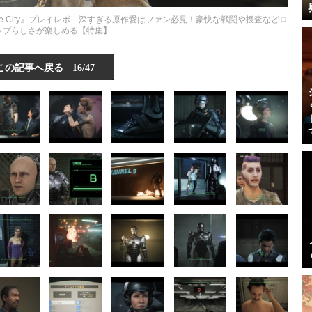
ogue City』プレイレポ―深すぎる原作愛はファン必見！豪快な戦闘や捜査などロ
ップらしさが楽しめる【特集】
この記事へ戻る
16/47