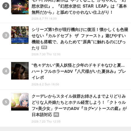
想水滸伝』。『幻想水滸伝 STAR LEAP』は「基本
無料だから」と舐めてかかれない仕上がり！
2026.8.7 Fri 18:00
シリーズ第1作が現行機向けに復活！懐かしくも色褪
せない『カルドセプト ザ ファースト』遊びやすい
機能も搭載で、あらためて“原典”に触れるのにぴっ
たり
PR
2026.7.30 Thu 12:00
“色々デカい”美人妖怪と少年のドキドキなひと夏…
ハートフルホラーADV『八尺様がいた夏休み』プレ
イレポ
2026.8.2 Sun 19:00
クーデレからスタイル抜群お姉さんまでよりどりみ
どりな人外娘たちとホテル経営しよう！「クトゥル
フ×美少女」テーマのADV『ヨグ=ソトースの庭』が
日本語対応
PR
2026.7.23 Thu 12:05