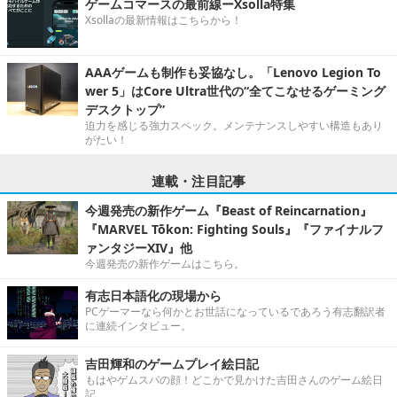
ゲームコマースの最前線ーXsolla特集
Xsollaの最新情報はこちらから！
AAAゲームも制作も妥協なし。「Lenovo Legion To
wer 5」はCore Ultra世代の“全てこなせるゲーミング
デスクトップ”
迫力を感じる強力スペック。メンテナンスしやすい構造もあり
がたい！
連載・注目記事
今週発売の新作ゲーム『Beast of Reincarnation』
『MARVEL Tōkon: Fighting Souls』『ファイナルフ
ァンタジーXIV』他
今週発売の新作ゲームはこちら。
有志日本語化の現場から
PCゲーマーなら何かとお世話になっているであろう有志翻訳者
に連続インタビュー。
吉田輝和のゲームプレイ絵日記
もはやゲムスパの顔！どこかで見かけた吉田さんのゲーム絵日
記