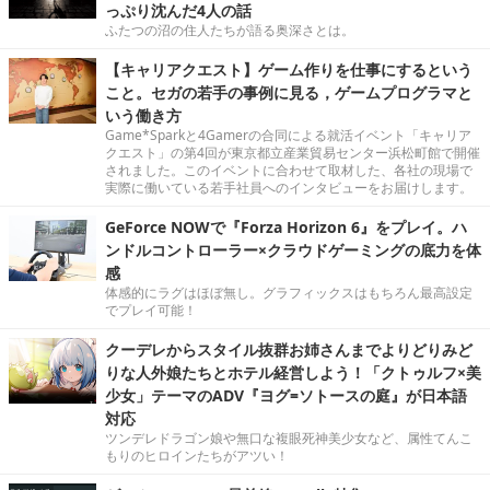
っぷり沈んだ4人の話
ふたつの沼の住人たちが語る奥深さとは。
【キャリアクエスト】ゲーム作りを仕事にするという
こと。セガの若手の事例に見る，ゲームプログラマと
いう働き方
Game*Sparkと4Gamerの合同による就活イベント「キャリア
クエスト」の第4回が東京都立産業貿易センター浜松町館で開催
されました。このイベントに合わせて取材した、各社の現場で
実際に働いている若手社員へのインタビューをお届けします。
GeForce NOWで『Forza Horizon 6』をプレイ。ハ
ンドルコントローラー×クラウドゲーミングの底力を体
感
体感的にラグはほぼ無し。グラフィックスはもちろん最高設定
でプレイ可能！
クーデレからスタイル抜群お姉さんまでよりどりみど
りな人外娘たちとホテル経営しよう！「クトゥルフ×美
少女」テーマのADV『ヨグ=ソトースの庭』が日本語
対応
ツンデレドラゴン娘や無口な複眼死神美少女など、属性てんこ
もりのヒロインたちがアツい！