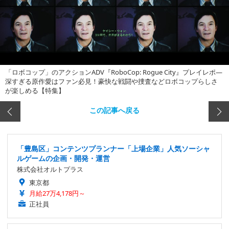
「ロボコップ」のアクションADV『RoboCop: Rogue City』プレイレポ―
深すぎる原作愛はファン必見！豪快な戦闘や捜査などロボコップらしさ
が楽しめる【特集】
この記事へ戻る
「豊島区」コンテンツプランナー「上場企業」人気ソーシャ
ルゲームの企画・開発・運営
株式会社オルトプラス
東京都
月給27万4,178円～
正社員