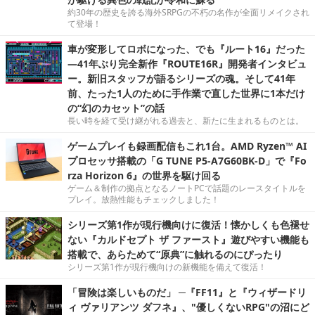
約30年の歴史を誇る海外SRPGの不朽の名作が全面リメイクされ
て登場！
車が変形してロボになった、でも『ルート16』だった
―41年ぶり完全新作『ROUTE16R』開発者インタビュ
ー。新旧スタッフが語るシリーズの魂。そして41年
前、たった1人のために手作業で直した世界に1本だけ
の“幻のカセット”の話
長い時を経て受け継がれる過去と、新たに生まれるものとは。
ゲームプレイも録画配信もこれ1台。AMD Ryzen™ AI
プロセッサ搭載の「G TUNE P5-A7G60BK-D」で『Fo
rza Horizon 6』の世界を駆け回る
ゲーム＆制作の拠点となるノートPCで話題のレースタイトルを
プレイ。放熱性能もチェックしました！
シリーズ第1作が現行機向けに復活！懐かしくも色褪せ
ない『カルドセプト ザ ファースト』遊びやすい機能も
搭載で、あらためて“原典”に触れるのにぴったり
シリーズ第1作が現行機向けの新機能を備えて復活！
「冒険は楽しいものだ」 ─『FF11』と『ウィザードリ
ィ ヴァリアンツ ダフネ』、"優しくないRPG"の沼にど