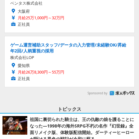
ベンタス株式会社
大阪府
月給25万1,000円～32万円
正社員
ゲーム運営補助スタッフ/データの入力管理/未経験OK/昇給
年2回/人柄重視の採用
株式会社LOP
愛知県
月給26万8,300円～55万円
正社員
Sponsored by
トピックス
祖国に裏切られた騎士は、王の仇敵の娘を護ることに
なった―1998年の海外SRPG不朽の名作『幻世録』全
面リメイク版、体験版配信開始。ダーティーヒーロー
が駆ける異色の戦記が令和に蘇る