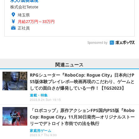
求人/成長環境
株式会社Tetote
埼玉県
月給27万円～33万円
正社員
Sponsored by
関連ニュース
RPGシューター『RoboCop: Rogue City』日本向けP
S5版体験プレイレポ―映画再現のこだわり、ゲームと
しての面白さが爆発している一作！【TGS2023】
連載・特集
2023.9.24 Sun 19:15
「ロボコップ」原作アクションFPS国内PS5版『Robo
Cop: Rogue City』11月30日発売―オリジナルストー
リーでデトロイト市街での法を執行
家庭用ゲーム
2023.9.7 Thu 9:00