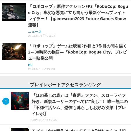
「ロボコップ」原作アクションFPS『RoboCop: Rogu
e City』卑劣な悪党に立ち向かう最新ゲームプレイト
レイラー！【gamescom2023 Future Games Show
速報】
ニュース
2023.8.24 Thu 3:35
「ロボコップ」ゲームは映画2作目と3作目の間を描く
2～30時間の物語―『RoboCop: Rogue City』プレビ
ュー映像公開
PC
2023.6.6 Tue 22:30
プレイレポートアクセスランキング
『ほの暮しの庭』は『夜廻』ファン、スローライフ
好き、新規ユーザーのすべてに“良し”！ 唯一無二の
「不穏生活シム」恐怖も暮らしもお好み次第【プレ
イレポ】
2026.8.7 Fri 19:45
モバイル向け新作は“やってること”がちゃんと『幻