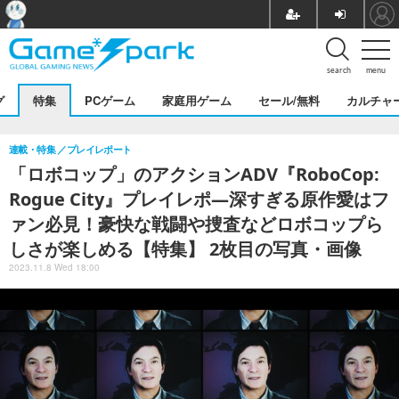
search
menu
グ
特集
PCゲーム
家庭用ゲーム
セール/無料
カルチャ
連載・特集
プレイレポート
「ロボコップ」のアクションADV『RoboCop:
Rogue City』プレイレポ―深すぎる原作愛はフ
ァン必見！豪快な戦闘や捜査などロボコップら
しさが楽しめる【特集】 2枚目の写真・画像
2023.11.8 Wed 18:00