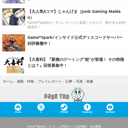
【大人気4コマ】じゃんげま（Junk Gaming Maide
n）
Game*Sparkの一大コンテンツに成長した4コマ。単行本も好評
発売中！
Game*Spark/インサイド公式ディスコードサーバー
好評稼働中！
【大喜利】『新種のゲーミング“蚊”が登場！ その特徴
とは？』回答募集中！
写真・画像
ホーム
›
連載・特集
›
プレイレポート
›
記事
›
Home
X
STEAM
Facebook
YouTube
Game*Sparkについて
お問合せ
広告掲載
会社概要