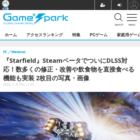
search
menu
ホーム
アクセスランキング
特集
PCゲーム
家庭用ゲー
PC
Windows
『Starfield』SteamベータでついにDLSS対
応！数多くの修正・改善や飲食物を直接食べる
機能も実装 2枚目の写真・画像
2023.11.9 Thu 11:44