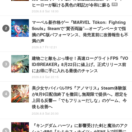
ヒーローが駆ける異色の戦記が令和に蘇る
PR
2026.8.8 Sat 18:00
マーベル新作格ゲー『MARVEL Tōkon: Fighting
Souls』Steamで“賛否両論”―オープンベータで指
摘のPC版パフォーマンス、発売直前に改善報告も不
満の声
2026.8.7 Fri 12:21
建物ごと敵をぶっ壊せ！高速ローグライトFPS『VO
ID/BREAKER』8月22日に値上げ。正式リリース前
にお得に手に入れる最後のチャンス
2026.8.8 Sat 22:15
美少女サバイバルTPS『アノマリス』Steam体験版
が8月9日配信終了を撤回し無期限で提供へ。想定を
上回る反響―「でもフリューだしな」のゲーム、今
後も改善へ
2026.8.8 Sat 20:00
『キングダム ハーツ』に影響受けた剣と魔法のアク
ションRPG『ルミナス・ナイツ』がSNS上で話題に