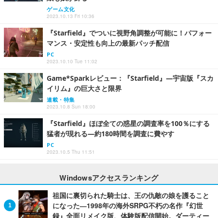
ゲーム文化
2023.10.13 Fri 10:36
『Starfield』でついに視野角調整が可能に！パフォー
マンス・安定性も向上の最新パッチ配信
PC
2023.10.10 Tue 11:02
Game*Sparkレビュー：『Starfield』―宇宙版『スカ
イリム』の巨大さと限界
連載・特集
2023.10.8 Sun 18:00
『Starfield』ほぼ全ての惑星の調査率を100％にする
猛者が現れる―約180時間を調査に費やす
PC
2023.10.5 Thu 11:51
Windowsアクセスランキング
祖国に裏切られた騎士は、王の仇敵の娘を護ること
になった―1998年の海外SRPG不朽の名作『幻世
録』全面リメイク版、体験版配信開始。ダーティー