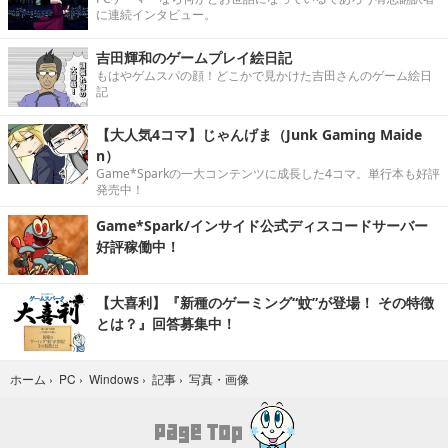
に連続インタビュー。
吉田輝和のゲームプレイ絵日記
もはやゲムスパの顔！どこかで見かけた吉田さんのゲーム絵日
記
【大人気4コマ】じゃんげま（Junk Gaming Maide
n）
Game*Sparkの一大コンテンツに成長した4コマ。単行本も好評
発売中！
Game*Spark/インサイド公式ディスコードサーバー
好評稼働中！
【大喜利】『新種のゲーミング“蚊”が登場！ その特徴
とは？』回答募集中！
写真・画像
ホーム
›
PC
›
Windows
›
記事
›