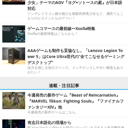
少女」テーマのADV『ヨグ=ソトースの庭』が日本語
対応
ツンデレドラゴン娘や無口な複眼死神美少女など、属性てんこ
もりのヒロインたちがアツい！
ゲームコマースの最前線ーXsolla特集
Xsollaの最新情報はこちらから！
AAAゲームも制作も妥協なし。「Lenovo Legion To
wer 5」はCore Ultra世代の“全てこなせるゲーミング
デスクトップ”
迫力を感じる強力スペック。メンテナンスしやすい構造もあり
がたい！
連載・注目記事
今週発売の新作ゲーム『Beast of Reincarnation』
『MARVEL Tōkon: Fighting Souls』『ファイナルフ
ァンタジーXIV』他
今週発売の新作ゲームはこちら。
有志日本語化の現場から
PCゲーマーなら何かとお世話になっているであろう有志翻訳者