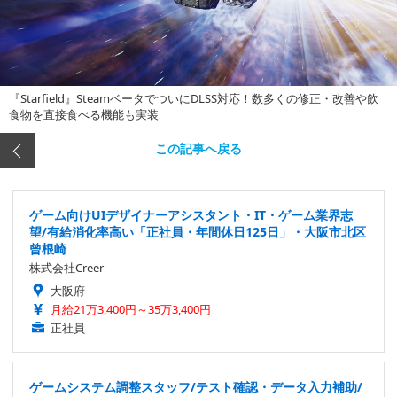
『Starfield』SteamベータでついにDLSS対応！数多くの修正・改善や飲
食物を直接食べる機能も実装
この記事へ戻る
ゲーム向けUIデザイナーアシスタント・IT・ゲーム業界志
望/有給消化率高い「正社員・年間休日125日」・大阪市北区
曾根崎
株式会社Creer
大阪府
月給21万3,400円～35万3,400円
正社員
ゲームシステム調整スタッフ/テスト確認・データ入力補助/