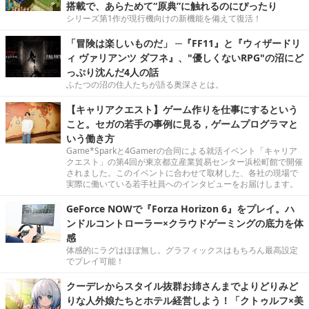
搭載で、あらためて“原典”に触れるのにぴったり
シリーズ第1作が現行機向けの新機能を備えて復活！
「冒険は楽しいものだ」 ─『FF11』と『ウィザードリ
ィ ヴァリアンツ ダフネ』、"優しくないRPG"の沼にど
っぷり沈んだ4人の話
ふたつの沼の住人たちが語る奥深さとは。
【キャリアクエスト】ゲーム作りを仕事にするという
こと。セガの若手の事例に見る，ゲームプログラマと
いう働き方
Game*Sparkと4Gamerの合同による就活イベント「キャリア
クエスト」の第4回が東京都立産業貿易センター浜松町館で開催
されました。このイベントに合わせて取材した、各社の現場で
実際に働いている若手社員へのインタビューをお届けします。
GeForce NOWで『Forza Horizon 6』をプレイ。ハ
ンドルコントローラー×クラウドゲーミングの底力を体
感
体感的にラグはほぼ無し。グラフィックスはもちろん最高設定
でプレイ可能！
クーデレからスタイル抜群お姉さんまでよりどりみど
りな人外娘たちとホテル経営しよう！「クトゥルフ×美