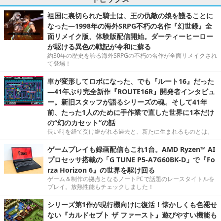
祖国に裏切られた騎士は、王の仇敵の娘を護ることに
なった―1998年の海外SRPG不朽の名作『幻世録』全
面リメイク版、体験版配信開始。ダーティーヒーロー
が駆ける異色の戦記が令和に蘇る
約30年の歴史を誇る海外SRPGの不朽の名作が全面リメイクされ
て登場！
車が変形してロボになった、でも『ルート16』だった
―41年ぶり完全新作『ROUTE16R』開発者インタビュ
ー。新旧スタッフが語るシリーズの魂。そして41年
前、たった1人のために手作業で直した世界に1本だけ
の“幻のカセット”の話
長い時を経て受け継がれる過去と、新たに生まれるものとは。
ゲームプレイも録画配信もこれ1台。AMD Ryzen™ AI
プロセッサ搭載の「G TUNE P5-A7G60BK-D」で『Fo
rza Horizon 6』の世界を駆け回る
ゲーム＆制作の拠点となるノートPCで話題のレースタイトルを
プレイ。放熱性能もチェックしました！
シリーズ第1作が現行機向けに復活！懐かしくも色褪せ
ない『カルドセプト ザ ファースト』遊びやすい機能も