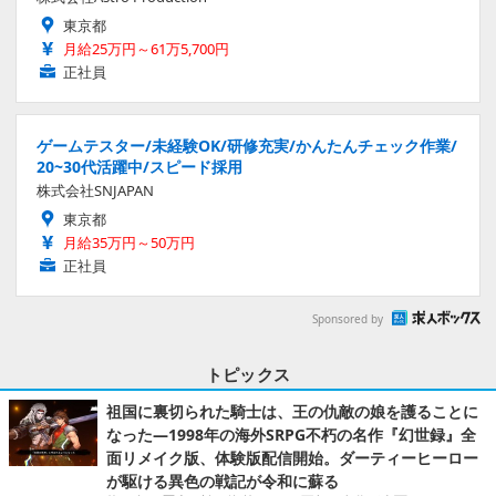
東京都
月給25万円～61万5,700円
正社員
ゲームテスター/未経験OK/研修充実/かんたんチェック作業/
20~30代活躍中/スピード採用
株式会社SNJAPAN
東京都
月給35万円～50万円
正社員
Sponsored by
トピックス
祖国に裏切られた騎士は、王の仇敵の娘を護ることに
なった―1998年の海外SRPG不朽の名作『幻世録』全
面リメイク版、体験版配信開始。ダーティーヒーロー
が駆ける異色の戦記が令和に蘇る