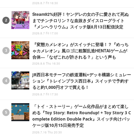
2026.8.7 Fri 16:30
Steam92%好評！ヤンデレの女の子に愛されて死ぬ
までチンチロリン？な血抜きダイスローグライト
『メンヘラリウム』スイッチ版8月13日配信決定
2026.8.7 Fri 17:00
『変態カメレオン』がスイッチに登場！？『めっち
ゃカメレオン』風ロゴに粗製乱造HENTAIゲームが
合体―「なぜこれが許される？」という声も
2026.8.6 Thu 16:30
JR西日本モチーフの鉄道運転×デッキ構築シミュレー
ション『トレインプラス西日本』スイッチで予約す
ると約1,000円オフで買える！
2026.8.7 Fri 17:30
「トイ・ストーリー」ゲーム化作品がまとめて楽し
める『Toy Story: Retro Roundup! + Toy Story 3 C
omplete Edition Double Pack』スイッチ向けパッ
ケージ版10月15日発売予定
2026.7.16 Thu 20:30