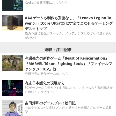
Xsollaの最新情報はこちらから！
AAAゲームも制作も妥協なし。「Lenovo Legion To
wer 5」はCore Ultra世代の“全てこなせるゲーミング
デスクトップ”
迫力を感じる強力スペック。メンテナンスしやすい構造もあり
がたい！
連載・注目記事
今週発売の新作ゲーム『Beast of Reincarnation』
『MARVEL Tōkon: Fighting Souls』『ファイナルフ
ァンタジーXIV』他
今週発売の新作ゲームはこちら。
有志日本語化の現場から
PCゲーマーなら何かとお世話になっているであろう有志翻訳者
に連続インタビュー。
吉田輝和のゲームプレイ絵日記
もはやゲムスパの顔！どこかで見かけた吉田さんのゲーム絵日
記