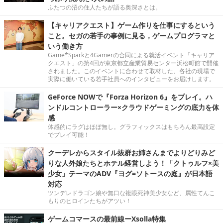
ふたつの沼の住人たちが語る奥深さとは。
【キャリアクエスト】ゲーム作りを仕事にするという
こと。セガの若手の事例に見る，ゲームプログラマと
いう働き方
Game*Sparkと4Gamerの合同による就活イベント「キャリア
クエスト」の第4回が東京都立産業貿易センター浜松町館で開催
されました。このイベントに合わせて取材した、各社の現場で
実際に働いている若手社員へのインタビューをお届けします。
GeForce NOWで『Forza Horizon 6』をプレイ。ハ
ンドルコントローラー×クラウドゲーミングの底力を体
感
体感的にラグはほぼ無し。グラフィックスはもちろん最高設定
でプレイ可能！
クーデレからスタイル抜群お姉さんまでよりどりみど
りな人外娘たちとホテル経営しよう！「クトゥルフ×美
少女」テーマのADV『ヨグ=ソトースの庭』が日本語
対応
ツンデレドラゴン娘や無口な複眼死神美少女など、属性てんこ
もりのヒロインたちがアツい！
ゲームコマースの最前線ーXsolla特集