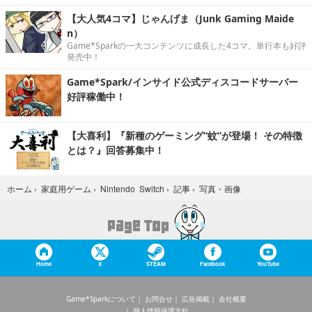
【大人気4コマ】じゃんげま（Junk Gaming Maide
n）
Game*Sparkの一大コンテンツに成長した4コマ。単行本も好評
発売中！
Game*Spark/インサイド公式ディスコードサーバー
好評稼働中！
【大喜利】『新種のゲーミング“蚊”が登場！ その特徴
とは？』回答募集中！
写真・画像
ホーム
›
家庭用ゲーム
›
Nintendo Switch
›
記事
›
Home
X
STEAM
Facebook
YouTube
Game*Sparkについて
お問合せ
広告掲載
会社概要
個人情報保護方針