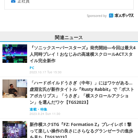
正社員
Sponsored by
関連ニュース
『ソニックスーパースターズ』発売開始―今回は最大4
人同時プレイ！おなじみの高速横スクロールACTスタ
イル完全新作
PC
2023.10.17 Tue 15:30
「ハードボイルドうさぎ（中年）」にはワケがある…
虚淵玄氏が新作タイトル『Rusty Rabbit』で「ポスト
アポカリプス」「うさぎ」「横スクロールアクショ
ン」を選んだワケ【TGS2023】
連載・特集
2023.9.24 Sun 11:30
新作横スクSTG『FZ: Formation Z』プレイレポ！撃
って楽しい操作の良さにさらなるグランゼーラの進歩
を見た【TGS2023】