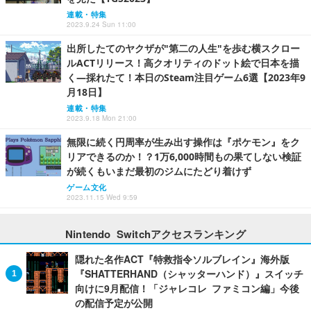
連載・特集
2023.9.24 Sun 11:00
出所したてのヤクザが"第二の人生"を歩む横スクロー
ルACTリリース！高クオリティのドット絵で日本を描
く―採れたて！本日のSteam注目ゲーム6選【2023年9
月18日】
連載・特集
2023.9.18 Mon 21:00
無限に続く円周率が生み出す操作は『ポケモン』をク
リアできるのか！？1万6,000時間もの果てしない検証
が続くもいまだ最初のジムにたどり着けず
ゲーム文化
2023.11.15 Wed 9:59
Nintendo Switchアクセスランキング
隠れた名作ACT『特救指令ソルブレイン』海外版
『SHATTERHAND（シャッターハンド）』スイッチ
向けに9月配信！「ジャレコレ ファミコン編」今後
の配信予定が公開