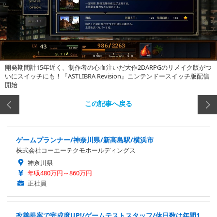
開発期間計15年近く、制作者の心血注いだ大作2DARPGのリメイク版がつ
いにスイッチにも！『ASTLIBRA Revision』ニンテンドースイッチ版配信
開始
この記事へ戻る
ゲームプランナー/神奈川県/新高島駅/横浜市
株式会社コーエーテクモホールディングス
神奈川県
年収480万円～860万円
正社員
改善提案で完成度UP!/ゲームテストスタッフ/休日数は年間1