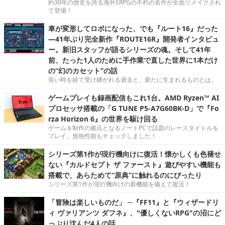
約30年の歴史を誇る海外SRPGの不朽の名作が全面リメイクされ
て登場！
車が変形してロボになった、でも『ルート16』だった
―41年ぶり完全新作『ROUTE16R』開発者インタビュ
ー。新旧スタッフが語るシリーズの魂。そして41年
前、たった1人のために手作業で直した世界に1本だけ
の“幻のカセット”の話
長い時を経て受け継がれる過去と、新たに生まれるものとは。
ゲームプレイも録画配信もこれ1台。AMD Ryzen™ AI
プロセッサ搭載の「G TUNE P5-A7G60BK-D」で『Fo
rza Horizon 6』の世界を駆け回る
ゲーム＆制作の拠点となるノートPCで話題のレースタイトルを
プレイ。放熱性能もチェックしました！
シリーズ第1作が現行機向けに復活！懐かしくも色褪せ
ない『カルドセプト ザ ファースト』遊びやすい機能も
搭載で、あらためて“原典”に触れるのにぴったり
シリーズ第1作が現行機向けの新機能を備えて復活！
「冒険は楽しいものだ」 ─『FF11』と『ウィザードリ
ィ ヴァリアンツ ダフネ』、"優しくないRPG"の沼にど
っぷり沈んだ4人の話