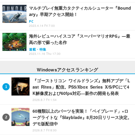
マルチプレイ無重力タクティカルシューター『Bound
ary』早期アクセス開始！
PC
2023.4.14 Fri 7:00
海外レビューハイスコア『スーパーマリオRPG』―最
高の形で蘇った名作
連載・特集
2023.11.16 Thu 17:30
Windowsアクセスランキング
『ゴーストリコン ワイルドランズ』無料アプデ「L
ast Rites」配信。PS5/Xbox Series X/S/PCにて4
K解像度および60fps対応―新作の開発も発表
2026.8.7 Fri 1:54
60種類以上のパーツを実装！「ベイブレード」×ロ
ーグライトな『Slayblade』8月20日リリース決定。
デモ版配信中
2026.8.7 Fri 8:00