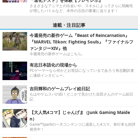
「進化テスト」を体験【プレイレポ】
さまざまなアニマとの出会いや、スキルによってさらに戦略性
が増したバトルなど、本作の注目の要素に迫ります！
連載・注目記事
今週発売の新作ゲーム『Beast of Reincarnation』
『MARVEL Tōkon: Fighting Souls』『ファイナルフ
ァンタジーXIV』他
今週発売の新作ゲームはこちら。
有志日本語化の現場から
PCゲーマーなら何かとお世話になっているであろう有志翻訳者
に連続インタビュー。
吉田輝和のゲームプレイ絵日記
もはやゲムスパの顔！どこかで見かけた吉田さんのゲーム絵日
記
【大人気4コマ】じゃんげま（Junk Gaming Maide
n）
Game*Sparkの一大コンテンツに成長した4コマ。単行本も好評
発売中！