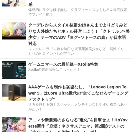
感
体感的にラグはほぼ無し。グラフィックスはもちろん最高設定
でプレイ可能！
クーデレからスタイル抜群お姉さんまでよりどりみど
りな人外娘たちとホテル経営しよう！「クトゥルフ×美
少女」テーマのADV『ヨグ=ソトースの庭』が日本語
対応
ツンデレドラゴン娘や無口な複眼死神美少女など、属性てんこ
もりのヒロインたちがアツい！
ゲームコマースの最前線ーXsolla特集
Xsollaの最新情報はこちらから！
AAAゲームも制作も妥協なし。「Lenovo Legion To
wer 5」はCore Ultra世代の“全てこなせるゲーミング
デスクトップ”
迫力を感じる強力スペック。メンテナンスしやすい構造もあり
がたい！
アニマや新要素のさらなる“進化”を目撃せよ！HoYov
erse新作『崩壊：ネクサスアニマ』第2回βテストの