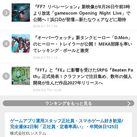
『FF7 リベレーション』新映像が8月26日午前3時
より放送「gamescom Opening Night Live」で
公開へ！浜口Dが登壇―新たなウェアなどに期待
2026.8.7 Fri 7:45
『オーバーウォッチ』新タンクヒーロー「D.Mon」
のヒーロー・トレイラーが公開！ MEKA部隊を率い
てレッキング・ボールと激突
2026.8.7 Fri 1:15
『FFT』と『FE』に影響を受けたSRPG『Beaten Pa
th』正式発表！クラファンで注目集め、数年の個人
開発が生んだ作品2027年リリースへ
2026.8.6 Thu 12:30
ランキングをもっと見る
ゲームアプリ運用スタッフ正社員・スマホゲーム好き歓迎/
完全週休2日制「正社員・定着率高い」・年間休日125日
株式会社ELシステム