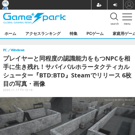
search
menu
ホーム
アクセスランキング
特集
PCゲーム
家庭用ゲー
PC
Windows
プレイヤーと同程度の認識能力をもつNPCを相
手に生き残れ！サバイバルホラータクティカル
シューター『BTD:BTD』Steamでリリース 6枚
目の写真・画像
2023.11.17 Fri 15:19