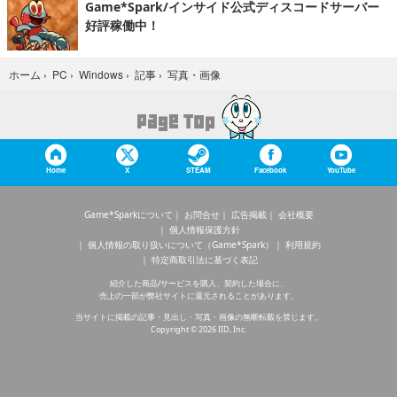
Game*Spark/インサイド公式ディスコードサーバー
好評稼働中！
写真・画像
ホーム
›
PC
›
Windows
›
記事
›
Home
X
STEAM
Facebook
YouTube
Game*Sparkについて
お問合せ
広告掲載
会社概要
個人情報保護方針
個人情報の取り扱いについて（Game*Spark）
利用規約
特定商取引法に基づく表記
紹介した商品/サービスを購入、契約した場合に、
売上の一部が弊社サイトに還元されることがあります。
当サイトに掲載の記事・見出し・写真・画像の無断転載を禁じます。
Copyright © 2026 IID, Inc.