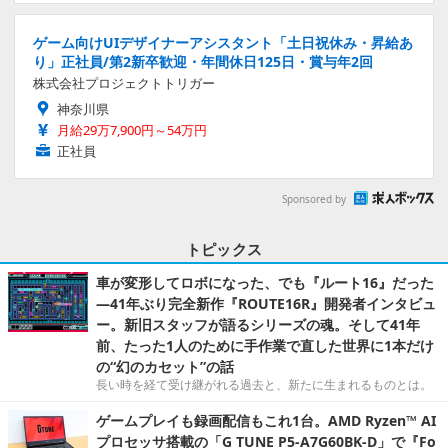
ゲーム向けUIデザイナーアシスタント「土日祝休み・昇給あ
り」正社員/第2新卒歓迎・年間休日125日・賞与年2回
株式会社プロジェクトトリガー
神奈川県
月給29万7,900円～54万円
正社員
Sponsored by
トピックス
車が変形してロボになった、でも『ルート16』だった
―41年ぶり完全新作『ROUTE16R』開発者インタビュ
ー。新旧スタッフが語るシリーズの魂。そして41年
前、たった1人のために手作業で直した世界に1本だけ
の“幻のカセット”の話
長い時を経て受け継がれる過去と、新たに生まれるものとは。
ゲームプレイも録画配信もこれ1台。AMD Ryzen™ AI
プロセッサ搭載の「G TUNE P5-A7G60BK-D」で『Fo