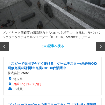
プレイヤーと同程度の認識能力をもつNPCを相手に生き残れ！サバイバ
ルホラータクティカルシューター『BTD:BTD』Steamでリリース
この記事へ戻る
「スピード採用で今すぐ働ける」ゲームテスター/未経験OK/
研修充実/福利厚生充実/20~30代活躍中
株式会社Tetote
埼玉県
月給27万円～33万円
正社員
コンシューマーゲームのテスタースタッフ「正社員」残業ほ