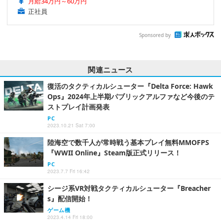
月給34万円～60万円
正社員
Sponsored by
関連ニュース
復活のタクティカルシューター『Delta Force: Hawk
Ops』2024年上半期パブリックアルファなど今後のテ
ストプレイ計画発表
PC
2023.10.21 Sat 7:00
陸海空で数千人が常時戦う基本プレイ無料MMOFPS
『WWII Online』Steam版正式リリース！
PC
2023.7.7 Fri 16:42
シージ系VR対戦タクティカルシューター『Breacher
s』配信開始！
ゲーム機
2023.4.14 Fri 18:00