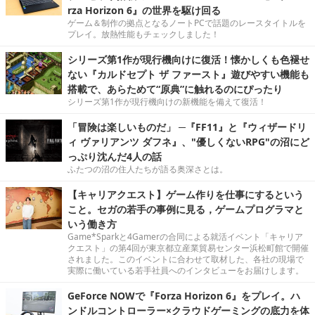
rza Horizon 6』の世界を駆け回る
ゲーム＆制作の拠点となるノートPCで話題のレースタイトルを
プレイ。放熱性能もチェックしました！
シリーズ第1作が現行機向けに復活！懐かしくも色褪せ
ない『カルドセプト ザ ファースト』遊びやすい機能も
搭載で、あらためて“原典”に触れるのにぴったり
シリーズ第1作が現行機向けの新機能を備えて復活！
「冒険は楽しいものだ」 ─『FF11』と『ウィザードリ
ィ ヴァリアンツ ダフネ』、"優しくないRPG"の沼にど
っぷり沈んだ4人の話
ふたつの沼の住人たちが語る奥深さとは。
【キャリアクエスト】ゲーム作りを仕事にするという
こと。セガの若手の事例に見る，ゲームプログラマと
いう働き方
Game*Sparkと4Gamerの合同による就活イベント「キャリア
クエスト」の第4回が東京都立産業貿易センター浜松町館で開催
されました。このイベントに合わせて取材した、各社の現場で
実際に働いている若手社員へのインタビューをお届けします。
GeForce NOWで『Forza Horizon 6』をプレイ。ハ
ンドルコントローラー×クラウドゲーミングの底力を体