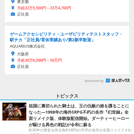
東京都
月給22万5,500円～33万4,700円
正社員
ゲームアクセシビリティ・ユーザビリティテストスタッフ・
駅チカ「正社員/育休実績あり/第2新卒歓迎」
AQUARIUS株式会社
大阪府
月給30万6,500円～50万円
正社員
Sponsored by
トピックス
祖国に裏切られた騎士は、王の仇敵の娘を護ることに
なった―1998年の海外SRPG不朽の名作『幻世録』全
面リメイク版、体験版配信開始。ダーティーヒーロー
が駆ける異色の戦記が令和に蘇る
約30年の歴史を誇る海外SRPGの不朽の名作が全面リメイクされ