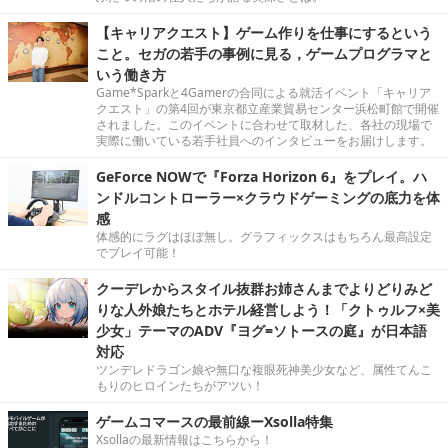
【キャリアクエスト】ゲーム作りを仕事にするという
こと。セガの若手の事例に見る，ゲームプログラマと
いう働き方
Game*Sparkと4Gamerの合同による就活イベント「キャリア
クエスト」の第4回が東京都立産業貿易センター浜松町館で開催
されました。このイベントに合わせて取材した、各社の現場で
実際に働いている若手社員へのインタビューをお届けします。
GeForce NOWで『Forza Horizon 6』をプレイ。ハ
ンドルコントローラー×クラウドゲーミングの底力を体
感
体感的にラグはほぼ無し。グラフィックスはもちろん最高設定
でプレイ可能！
クーデレからスタイル抜群お姉さんまでよりどりみど
りな人外娘たちとホテル経営しよう！「クトゥルフ×美
少女」テーマのADV『ヨグ=ソトースの庭』が日本語
対応
ツンデレドラゴン娘や無口な複眼死神美少女など、属性てんこ
もりのヒロインたちがアツい！
ゲームコマースの最前線ーXsolla特集
Xsollaの最新情報はこちらから！