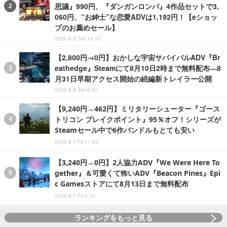
思議』990円、『ダンガンロンパ』4作品セットで3,
060円、“お紳士”な恋愛ADVは1,192円！【eショッ
プのお薦めセール】
2026.8.8 Sat 16:15
【2,800円→0円】おかしな宇宙サバイバルADV『Br
eathedge』Steamにて8月10日2時まで無料配布―8
月31日早期アクセス開始の続編新トレイラー公開
2026.8.8 Sat 6:00
【9,240円→462円】ミリタリーシューター『ゴース
トリコン ブレイクポイント』95％オフ！シリーズが
Steamセール中で6作バンドルもとても安い
2026.8.7 Fri 11:00
【3,240円→0円】2人協力ADV『We Were Here To
gether』＆可愛くて怖いADV『Beacon Pines』Epi
c Gamesストアにて8月13日まで無料配布
2026.8.7 Fri 0:10
ランキングをもっと見る