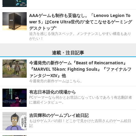
AAAゲームも制作も妥協なし。「Lenovo Legion To
wer 5」はCore Ultra世代の“全てこなせるゲーミング
デスクトップ”
迫力を感じる強力スペック。メンテナンスしやすい構造もあり
がたい！
連載・注目記事
今週発売の新作ゲーム『Beast of Reincarnation』
『MARVEL Tōkon: Fighting Souls』『ファイナルフ
ァンタジーXIV』他
今週発売の新作ゲームはこちら。
有志日本語化の現場から
PCゲーマーなら何かとお世話になっているであろう有志翻訳者
に連続インタビュー。
吉田輝和のゲームプレイ絵日記
もはやゲムスパの顔！どこかで見かけた吉田さんのゲーム絵日
記