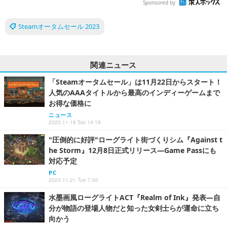
Sponsored by
Steamオータムセール 2023
関連ニュース
「Steamオータムセール」は11月22日からスタート！
人気のAAAタイトルから最高のインディーゲームまで
お得な価格に
ニュース
2023.11.18 Sat 14:18
"圧倒的に好評"ローグライト街づくりシム『Against t
he Storm』12月8日正式リリース―Game Passにも
対応予定
PC
2023.11.21 Tue 7:00
水墨画風ローグライトACT『Realm of Ink』発表―自
分が物語の登場人物だと知った女剣士らが運命に立ち
向かう