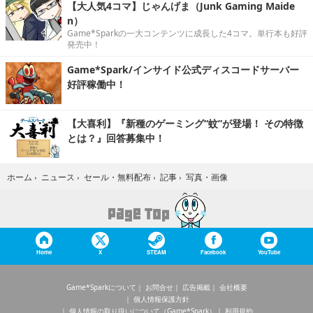
【大人気4コマ】じゃんげま（Junk Gaming Maide
n）
Game*Sparkの一大コンテンツに成長した4コマ。単行本も好評
発売中！
Game*Spark/インサイド公式ディスコードサーバー
好評稼働中！
【大喜利】『新種のゲーミング“蚊”が登場！ その特徴
とは？』回答募集中！
写真・画像
ホーム
›
ニュース
›
セール・無料配布
›
記事
›
Home
X
STEAM
Facebook
YouTube
Game*Sparkについて
お問合せ
広告掲載
会社概要
個人情報保護方針
個人情報の取り扱いについて（Game*Spark）
利用規約