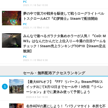
PC
2023.11.18 Sat 10:00
夢の中で苗刀や戦斧を駆使して戦うローグライトベル
トスクロールACT『幻梦骑士』Steamで配信開始
PC
2023.11.15 Wed 11:00
みんなで遊べるガラクタ集めホラーが人気！『CoD: M
W3』はなんだかんだと上位入り―今週の注目ゲームを
チェック！Steam売上ランキングTOP10【Steam定点
観測】
PC
2023.11.15 Wed 9:38
セール・無料配布アクセスランキング
【最大60%オフ】『FF7 リバース』Steam/PS5/ス
イッチ2にて8月12日までセール中！3作目『リベレ
ーション』までに夏休み使って予習しよう
2026.8.8 Sat 19:30
名作ADVの夏にしよう！『パラノマサイト 本所七不