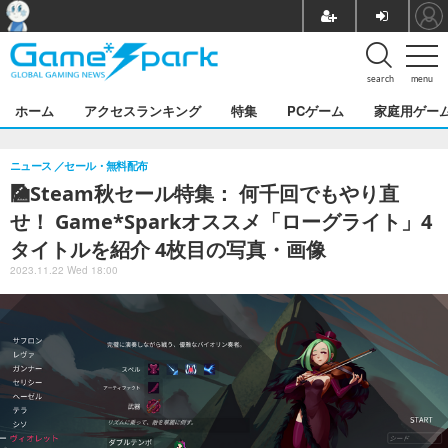
search
menu
ホーム
アクセスランキング
特集
PCゲーム
家庭用ゲー
ニュース
セール・無料配布
🎑Steam秋セール特集： 何千回でもやり直
せ！ Game*Sparkオススメ「ローグライト」4
タイトルを紹介 4枚目の写真・画像
2023.11.22 Wed 18:00