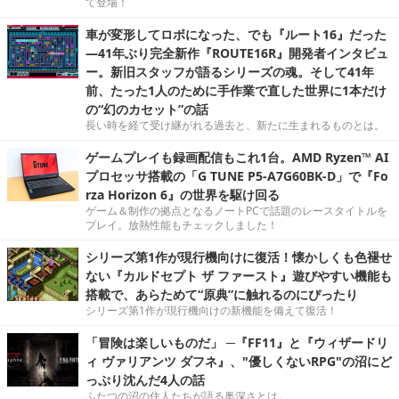
て登場！
車が変形してロボになった、でも『ルート16』だった
―41年ぶり完全新作『ROUTE16R』開発者インタビュ
ー。新旧スタッフが語るシリーズの魂。そして41年
前、たった1人のために手作業で直した世界に1本だけ
の“幻のカセット”の話
長い時を経て受け継がれる過去と、新たに生まれるものとは。
ゲームプレイも録画配信もこれ1台。AMD Ryzen™ AI
プロセッサ搭載の「G TUNE P5-A7G60BK-D」で『Fo
rza Horizon 6』の世界を駆け回る
ゲーム＆制作の拠点となるノートPCで話題のレースタイトルを
プレイ。放熱性能もチェックしました！
シリーズ第1作が現行機向けに復活！懐かしくも色褪せ
ない『カルドセプト ザ ファースト』遊びやすい機能も
搭載で、あらためて“原典”に触れるのにぴったり
シリーズ第1作が現行機向けの新機能を備えて復活！
「冒険は楽しいものだ」 ─『FF11』と『ウィザードリ
ィ ヴァリアンツ ダフネ』、"優しくないRPG"の沼にど
っぷり沈んだ4人の話
ふたつの沼の住人たちが語る奥深さとは。