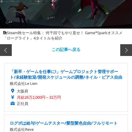
🎑Steam秋セール特集： 何千回でもやり直せ！ Game*Sparkオススメ
「ローグライト」4タイトルを紹介
この記事へ戻る
「新卒・ゲームを仕事に!」ゲームプロジェクト管理サポー
ト/未経験歓迎/開発スケジュールの調整/ネイル・ピアス自由
株式会社Le Lien
大阪府
月給26万2,000円～32万円
正社員
ログボは給与!ゲームテスター/髪型髪色自由/フルリモート
株式会社Reve