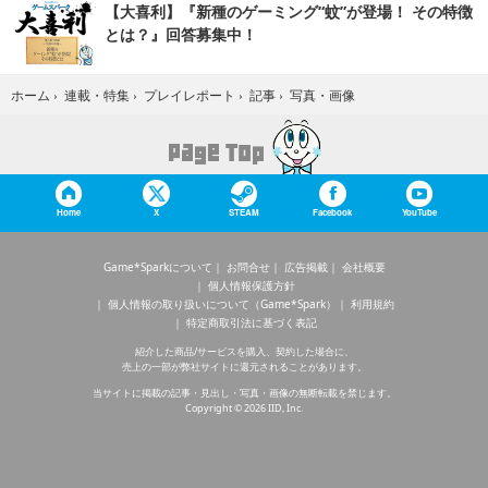
【大喜利】『新種のゲーミング“蚊”が登場！ その特徴
とは？』回答募集中！
写真・画像
ホーム
›
連載・特集
›
プレイレポート
›
記事
›
Home
X
STEAM
Facebook
YouTube
Game*Sparkについて
お問合せ
広告掲載
会社概要
個人情報保護方針
個人情報の取り扱いについて（Game*Spark）
利用規約
特定商取引法に基づく表記
紹介した商品/サービスを購入、契約した場合に、
売上の一部が弊社サイトに還元されることがあります。
当サイトに掲載の記事・見出し・写真・画像の無断転載を禁じます。
Copyright © 2026 IID, Inc.