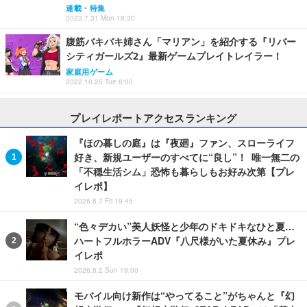
連載・特集
2023.7.31 Mon 18:30
腹筋バキバキ姉さん「マリアン」を紹介する『リバー
シティガールズ2』最新ゲームプレイトレイラー！
家庭用ゲーム
2022.10.25 Tue 6:00
プレイレポートアクセスランキング
『ほの暮しの庭』は『夜廻』ファン、スローライフ
好き、新規ユーザーのすべてに“良し”！ 唯一無二の
「不穏生活シム」恐怖も暮らしもお好み次第【プレ
イレポ】
2026.8.7 Fri 19:45
“色々デカい”美人妖怪と少年のドキドキなひと夏…
ハートフルホラーADV『八尺様がいた夏休み』プレ
イレポ
2026.8.2 Sun 19:00
モバイル向け新作は“やってること”がちゃんと『幻