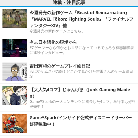
連載・注目記事
今週発売の新作ゲーム『Beast of Reincarnation』
『MARVEL Tōkon: Fighting Souls』『ファイナルフ
ァンタジーXIV』他
今週発売の新作ゲームはこちら。
有志日本語化の現場から
PCゲーマーなら何かとお世話になっているであろう有志翻訳者
に連続インタビュー。
吉田輝和のゲームプレイ絵日記
もはやゲムスパの顔！どこかで見かけた吉田さんのゲーム絵日
記
【大人気4コマ】じゃんげま（Junk Gaming Maide
n）
Game*Sparkの一大コンテンツに成長した4コマ。単行本も好評
発売中！
Game*Spark/インサイド公式ディスコードサーバー
好評稼働中！