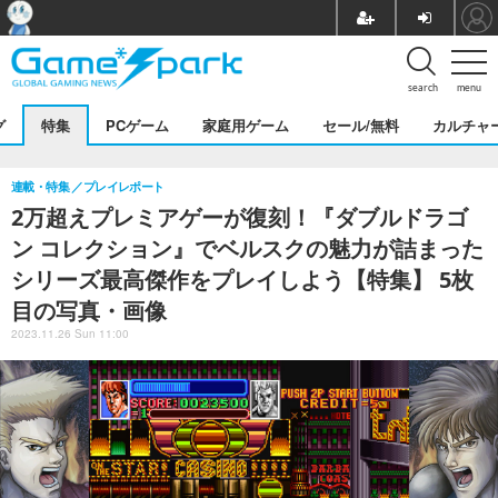
search
menu
グ
特集
PCゲーム
家庭用ゲーム
セール/無料
カルチャ
連載・特集
プレイレポート
2万超えプレミアゲーが復刻！『ダブルドラゴ
ン コレクション』でベルスクの魅力が詰まった
シリーズ最高傑作をプレイしよう【特集】 5枚
目の写真・画像
2023.11.26 Sun 11:00