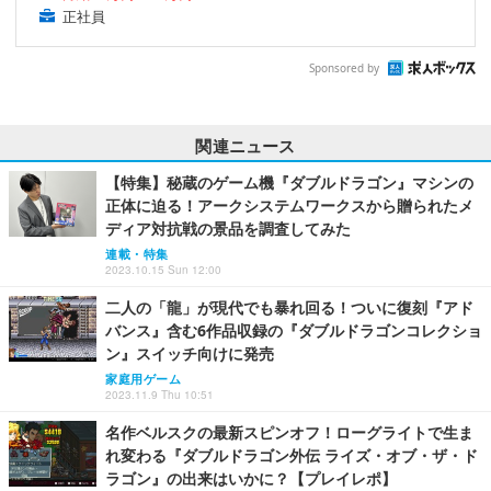
正社員
Sponsored by
関連ニュース
【特集】秘蔵のゲーム機『ダブルドラゴン』マシンの
正体に迫る！アークシステムワークスから贈られたメ
ディア対抗戦の景品を調査してみた
連載・特集
2023.10.15 Sun 12:00
二人の「龍」が現代でも暴れ回る！ついに復刻『アド
バンス』含む6作品収録の『ダブルドラゴンコレクショ
ン』スイッチ向けに発売
家庭用ゲーム
2023.11.9 Thu 10:51
名作ベルスクの最新スピンオフ！ローグライトで生ま
れ変わる『ダブルドラゴン外伝 ライズ・オブ・ザ・ド
ラゴン』の出来はいかに？【プレイレポ】