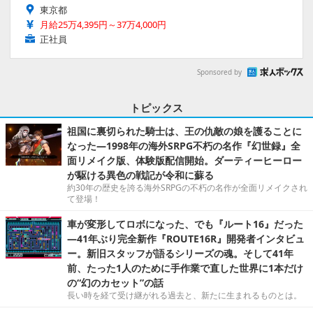
東京都
月給25万4,395円～37万4,000円
正社員
Sponsored by
トピックス
祖国に裏切られた騎士は、王の仇敵の娘を護ることに
なった―1998年の海外SRPG不朽の名作『幻世録』全
面リメイク版、体験版配信開始。ダーティーヒーロー
が駆ける異色の戦記が令和に蘇る
約30年の歴史を誇る海外SRPGの不朽の名作が全面リメイクされ
て登場！
車が変形してロボになった、でも『ルート16』だった
―41年ぶり完全新作『ROUTE16R』開発者インタビュ
ー。新旧スタッフが語るシリーズの魂。そして41年
前、たった1人のために手作業で直した世界に1本だけ
の“幻のカセット”の話
長い時を経て受け継がれる過去と、新たに生まれるものとは。