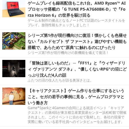
ゲームプレイも録画配信もこれ1台。AMD Ryzen™ AI
プロセッサ搭載の「G TUNE P5-A7G60BK-D」で『Fo
rza Horizon 6』の世界を駆け回る
ゲーム＆制作の拠点となるノートPCで話題のレースタイトルを
プレイ。放熱性能もチェックしました！
シリーズ第1作が現行機向けに復活！懐かしくも色褪せ
ない『カルドセプト ザ ファースト』遊びやすい機能も
搭載で、あらためて“原典”に触れるのにぴったり
シリーズ第1作が現行機向けの新機能を備えて復活！
「冒険は楽しいものだ」 ─『FF11』と『ウィザードリ
ィ ヴァリアンツ ダフネ』、"優しくないRPG"の沼にど
っぷり沈んだ4人の話
ふたつの沼の住人たちが語る奥深さとは。
【キャリアクエスト】ゲーム作りを仕事にするという
こと。セガの若手の事例に見る，ゲームプログラマと
いう働き方
Game*Sparkと4Gamerの合同による就活イベント「キャリア
クエスト」の第4回が東京都立産業貿易センター浜松町館で開催
されました。このイベントに合わせて取材した、各社の現場で
実際に働いている若手社員へのインタビューをお届けします。