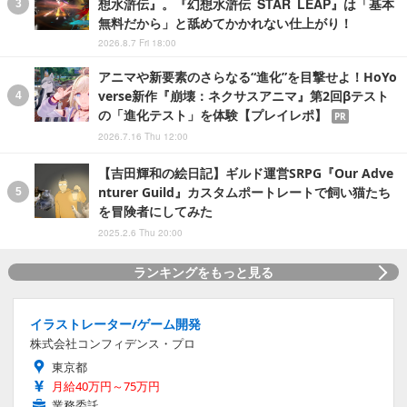
想水滸伝』。『幻想水滸伝 STAR LEAP』は「基本
無料だから」と舐めてかかれない仕上がり！
2026.8.7 Fri 18:00
アニマや新要素のさらなる“進化”を目撃せよ！HoYo
verse新作『崩壊：ネクサスアニマ』第2回βテスト
の「進化テスト」を体験【プレイレポ】
PR
2026.7.16 Thu 12:00
【吉田輝和の絵日記】ギルド運営SRPG『Our Adve
nturer Guild』カスタムポートレートで飼い猫たち
を冒険者にしてみた
2025.2.6 Thu 20:00
ランキングをもっと見る
イラストレーター/ゲーム開発
株式会社コンフィデンス・プロ
東京都
月給40万円～75万円
業務委託