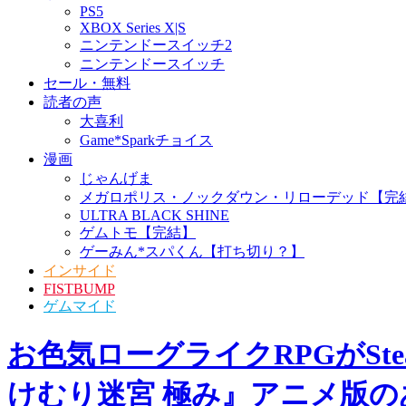
家庭用ゲーム
PS5
XBOX Series X|S
ニンテンドースイッチ2
ニンテンドースイッチ
セール・無料
読者の声
大喜利
Game*Sparkチョイス
漫画
じゃんげま
メガロポリス・ノックダ
ウン・リローデッド【完
結】
ULTRA BLACK SHINE
ゲムトモ【完結】
ゲーみん*スパくん【打ち
切り？】
インサイド
FISTBUMP
ゲムマイド