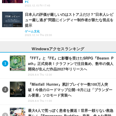
PC
2023.12.15 Fri 17:45
日本人の評価が厳しいのはストア上だけ？“日本人レビ
ュー厳し過ぎ”問題にインディー制作者が新たな視点を
提示
ゲーム文化
2023.12.14 Thu 23:00
Windowsアクセスランキング
『FFT』と『FE』に影響を受けたSRPG『Beaten P
ath』正式発表！クラファンで注目集め、数年の個人
開発が生んだ作品2027年リリースへ
2026.8.6 Thu 12:30
『Mistfall Hunter』累計プレイヤー数100万人突
破！今後のロードマップ公開─9月には「ブランダー
ル要塞」ソロモード実装へ
2026.8.6 Thu 11:00
最大4人で荒っぽく患者を搬送！世界一頼りない救急
車シム『Emergency Buddies』発表―色々な意味