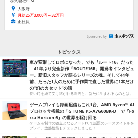
株式会社ELM
大阪府
月給25万3,000円～32万円
正社員
Sponsored by
トピックス
車が変形してロボになった、でも『ルート16』だった
―41年ぶり完全新作『ROUTE16R』開発者インタビュ
ー。新旧スタッフが語るシリーズの魂。そして41年
前、たった1人のために手作業で直した世界に1本だけ
の“幻のカセット”の話
長い時を経て受け継がれる過去と、新たに生まれるものとは。
ゲームプレイも録画配信もこれ1台。AMD Ryzen™ AI
プロセッサ搭載の「G TUNE P5-A7G60BK-D」で『Fo
rza Horizon 6』の世界を駆け回る
ゲーム＆制作の拠点となるノートPCで話題のレースタイトルを
プレイ。放熱性能もチェックしました！