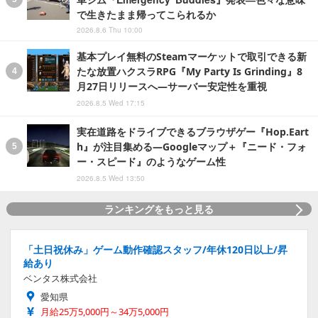
で生きたまま帰ってこられるか
2026.8.6 Thu 10:00
基本プレイ無料のSteamマーケットで取引できる新
たな放置ハクスラRPG『My Party Is Grinding』8
月27日リリースへ―サーバー安定性を重視
2026.8.5 Wed 17:15
実在道路をドライブできるブラウザゲー『Hop.Eart
h』が注目集める―Googleマップ＋『ニード・フォ
ー・スピード』のようなゲーム性
2026.8.5 Wed 13:50
ランキングをもっと見る
「土日祝休み」ゲーム動作確認スタッフ/年休120日以上/昇
給あり
ベンタス株式会社
愛知県
月給25万5,000円～34万5,000円