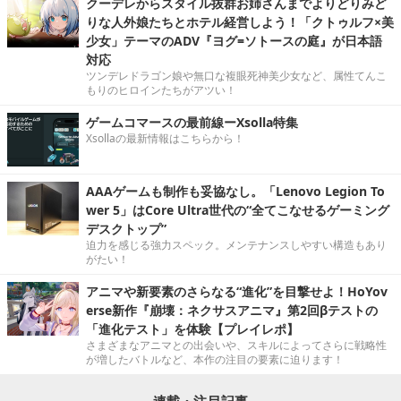
クーデレからスタイル抜群お姉さんまでよりどりみど
りな人外娘たちとホテル経営しよう！「クトゥルフ×美
少女」テーマのADV『ヨグ=ソトースの庭』が日本語
対応
ツンデレドラゴン娘や無口な複眼死神美少女など、属性てんこ
もりのヒロインたちがアツい！
ゲームコマースの最前線ーXsolla特集
Xsollaの最新情報はこちらから！
AAAゲームも制作も妥協なし。「Lenovo Legion To
wer 5」はCore Ultra世代の“全てこなせるゲーミング
デスクトップ”
迫力を感じる強力スペック。メンテナンスしやすい構造もあり
がたい！
アニマや新要素のさらなる“進化”を目撃せよ！HoYov
erse新作『崩壊：ネクサスアニマ』第2回βテストの
「進化テスト」を体験【プレイレポ】
さまざまなアニマとの出会いや、スキルによってさらに戦略性
が増したバトルなど、本作の注目の要素に迫ります！
連載・注目記事