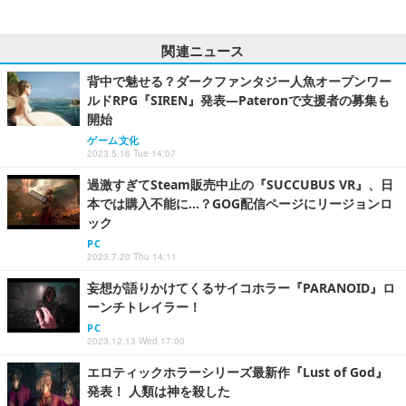
関連ニュース
背中で魅せる？ダークファンタジー人魚オープンワー
ルドRPG『SIREN』発表―Pateronで支援者の募集も
開始
ゲーム文化
2023.5.16 Tue 14:07
過激すぎてSteam販売中止の『SUCCUBUS VR』、日
本では購入不能に…？GOG配信ページにリージョンロ
ック
PC
2023.7.20 Thu 14:11
妄想が語りかけてくるサイコホラー『PARANOID』ロ
ーンチトレイラー！
PC
2023.12.13 Wed 17:00
エロティックホラーシリーズ最新作『Lust of God』
発表！ 人類は神を殺した