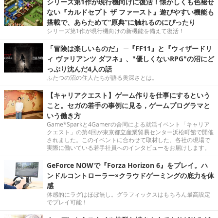
シリーズ第1作が現行機向けに復活！懐かしくも色褪せ
ない『カルドセプト ザ ファースト』遊びやすい機能も
搭載で、あらためて“原典”に触れるのにぴったり
シリーズ第1作が現行機向けの新機能を備えて復活！
「冒険は楽しいものだ」 ─『FF11』と『ウィザードリ
ィ ヴァリアンツ ダフネ』、"優しくないRPG"の沼にど
っぷり沈んだ4人の話
ふたつの沼の住人たちが語る奥深さとは。
【キャリアクエスト】ゲーム作りを仕事にするという
こと。セガの若手の事例に見る，ゲームプログラマと
いう働き方
Game*Sparkと4Gamerの合同による就活イベント「キャリア
クエスト」の第4回が東京都立産業貿易センター浜松町館で開催
されました。このイベントに合わせて取材した、各社の現場で
実際に働いている若手社員へのインタビューをお届けします。
GeForce NOWで『Forza Horizon 6』をプレイ。ハ
ンドルコントローラー×クラウドゲーミングの底力を体
感
体感的にラグはほぼ無し。グラフィックスはもちろん最高設定
でプレイ可能！