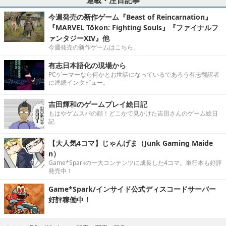
今週発売の新作ゲーム『Beast of Reincarnation』
『MARVEL Tōkon: Fighting Souls』『ファイナルフ
ァンタジーXIV』他
今週発売の新作ゲームはこちら。
有志日本語化の現場から
PCゲーマーなら何かとお世話になっているであろう有志翻訳者
に連続インタビュー。
吉田輝和のゲームプレイ絵日記
もはやゲムスパの顔！どこかで見かけた吉田さんのゲーム絵日
記
【大人気4コマ】じゃんげま（Junk Gaming Maide
n）
Game*Sparkの一大コンテンツに成長した4コマ。単行本も好評
発売中！
Game*Spark/インサイド公式ディスコードサーバー
好評稼働中！