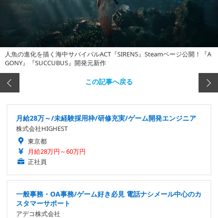
人魚の進化を描く海中サバイバルACT『SIRENS』Steamページ公開！『A
GONY』『SUCCUBUS』開発元新作
この記事へ戻る
月給28万～/未経験採用枠/研修充実/ゲーム開発エンジニア
株式会社HIGHEST
東京都
月給28万円～60万円
正社員
一般事務・OA事務/ゲーム好き必見 電話ナシメール中心のカ
スタマーサポート
アデコ株式会社