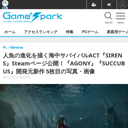
search
menu
ホーム
アクセスランキング
特集
PCゲーム
家庭用ゲー
PC
Windows
人魚の進化を描く海中サバイバルACT『SIREN
S』Steamページ公開！『AGONY』『SUCCUB
US』開発元新作 5枚目の写真・画像
2023.12.16 Sat 8:00