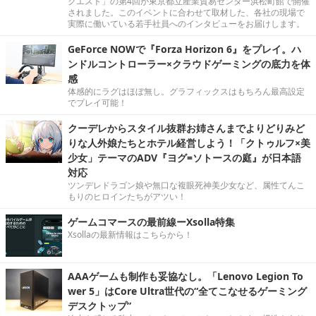
クエスト」の第4回が東京都立産業貿易センター浜松町館で開催
されました。このイベントに合わせて取材した、各社の現場で
実際に働いている若手社員へのインタビューをお届けします。
GeForce NOWで『Forza Horizon 6』をプレイ。ハ
ンドルコントローラー×クラウドゲーミングの底力を体
感
体感的にラグはほぼ無し。グラフィックスはもちろん最高設定
でプレイ可能！
クーデレからスタイル抜群お姉さんまでよりどりみど
りな人外娘たちとホテル経営しよう！「クトゥルフ×美
少女」テーマのADV『ヨグ=ソトースの庭』が日本語
対応
ツンデレドラゴン娘や無口な複眼死神美少女など、属性てんこ
もりのヒロインたちがアツい！
ゲームコマースの最前線ーXsolla特集
Xsollaの最新情報はこちらから！
AAAゲームも制作も妥協なし。「Lenovo Legion To
wer 5」はCore Ultra世代の“全てこなせるゲーミング
デスクトップ”