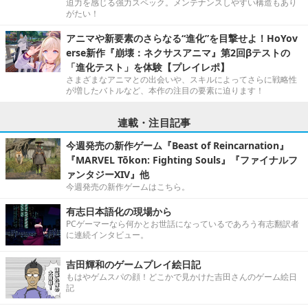
迫力を感じる強力スペック。メンテナンスしやすい構造もあり
がたい！
アニマや新要素のさらなる“進化”を目撃せよ！HoYov
erse新作『崩壊：ネクサスアニマ』第2回βテストの
「進化テスト」を体験【プレイレポ】
さまざまなアニマとの出会いや、スキルによってさらに戦略性
が増したバトルなど、本作の注目の要素に迫ります！
連載・注目記事
今週発売の新作ゲーム『Beast of Reincarnation』
『MARVEL Tōkon: Fighting Souls』『ファイナルフ
ァンタジーXIV』他
今週発売の新作ゲームはこちら。
有志日本語化の現場から
PCゲーマーなら何かとお世話になっているであろう有志翻訳者
に連続インタビュー。
吉田輝和のゲームプレイ絵日記
もはやゲムスパの顔！どこかで見かけた吉田さんのゲーム絵日
記