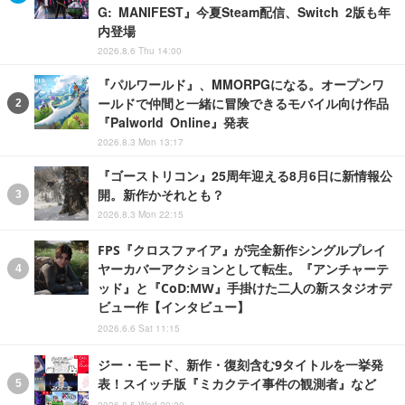
G: MANIFEST』今夏Steam配信、Switch 2版も年
内登場
2026.8.6 Thu 14:00
『パルワールド』、MMORPGになる。オープンワ
ールドで仲間と一緒に冒険できるモバイル向け作品
『Palworld Online』発表
2026.8.3 Mon 13:17
『ゴーストリコン』25周年迎える8月6日に新情報公
開。新作かそれとも？
2026.8.3 Mon 22:15
FPS『クロスファイア』が完全新作シングルプレイ
ヤーカバーアクションとして転生。『アンチャーテ
ッド』と『CoD:MW』手掛けた二人の新スタジオデ
ビュー作【インタビュー】
2026.6.6 Sat 11:15
ジー・モード、新作・復刻含む9タイトルを一挙発
表！スイッチ版『ミカクテイ事件の観測者』など