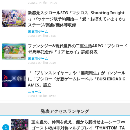
2022.2.14 Mon 14:00
新感覚スクロールSTG『マクロス -Shooting Insight
-』パッケージ版予約開始―「愛・おぼえていますか」
ステージ/楽曲/機体等収録
家庭用ゲーム
2023.8.24 Thu 21:30
ファンタジー&現代世界の二重生活ARPG！ブシロード
15周年記念作『リアセカイ』詳細発表
家庭用ゲーム
2023.7.27 Thu 20:21
「ゴブリンスレイヤー」や「無職転生」がコンソール
に！ブシロードが新ゲームレーベル「BUSHIROAD G
AMES」設立
ニュース
2023.1.10 Tue 12:18
発表アクセスランキング
宝を盗め、仲間を救え、館から脱出せよ―シーフvs
ゴースト4対4非対称マルチプレイ『PHANTOM TA