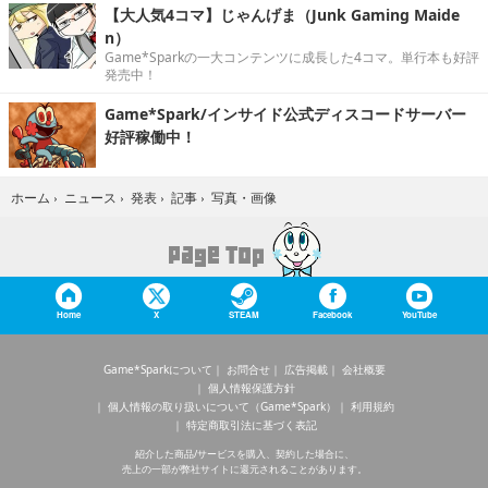
【大人気4コマ】じゃんげま（Junk Gaming Maide
n）
Game*Sparkの一大コンテンツに成長した4コマ。単行本も好評
発売中！
Game*Spark/インサイド公式ディスコードサーバー
好評稼働中！
写真・画像
ホーム
›
ニュース
›
発表
›
記事
›
Home
X
STEAM
Facebook
YouTube
Game*Sparkについて
お問合せ
広告掲載
会社概要
個人情報保護方針
個人情報の取り扱いについて（Game*Spark）
利用規約
特定商取引法に基づく表記
紹介した商品/サービスを購入、契約した場合に、
売上の一部が弊社サイトに還元されることがあります。