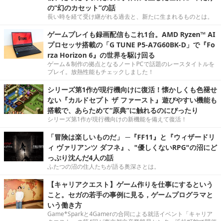
の“幻のカセット”の話
長い時を経て受け継がれる過去と、新たに生まれるものとは。
ゲームプレイも録画配信もこれ1台。AMD Ryzen™ AI
プロセッサ搭載の「G TUNE P5-A7G60BK-D」で『Fo
rza Horizon 6』の世界を駆け回る
ゲーム＆制作の拠点となるノートPCで話題のレースタイトルを
プレイ。放熱性能もチェックしました！
シリーズ第1作が現行機向けに復活！懐かしくも色褪せ
ない『カルドセプト ザ ファースト』遊びやすい機能も
搭載で、あらためて“原典”に触れるのにぴったり
シリーズ第1作が現行機向けの新機能を備えて復活！
「冒険は楽しいものだ」 ─『FF11』と『ウィザードリ
ィ ヴァリアンツ ダフネ』、"優しくないRPG"の沼にど
っぷり沈んだ4人の話
ふたつの沼の住人たちが語る奥深さとは。
【キャリアクエスト】ゲーム作りを仕事にするという
こと。セガの若手の事例に見る，ゲームプログラマと
いう働き方
Game*Sparkと4Gamerの合同による就活イベント「キャリア