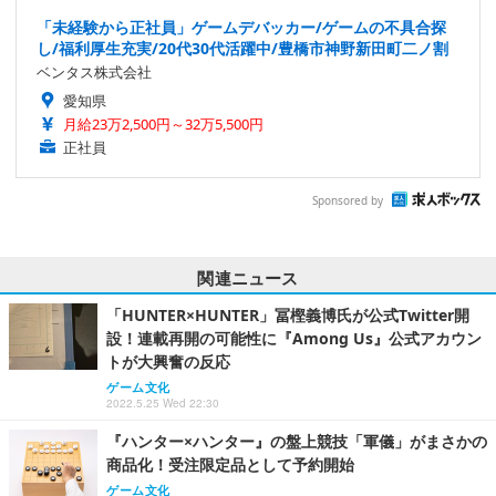
「未経験から正社員」ゲームデバッカー/ゲームの不具合探
し/福利厚生充実/20代30代活躍中/豊橋市神野新田町二ノ割
ベンタス株式会社
愛知県
月給23万2,500円～32万5,500円
正社員
Sponsored by
関連ニュース
「HUNTER×HUNTER」冨樫義博氏が公式Twitter開
設！連載再開の可能性に『Among Us』公式アカウン
トが大興奮の反応
ゲーム文化
2022.5.25 Wed 22:30
『ハンター×ハンター』の盤上競技「軍儀」がまさかの
商品化！受注限定品として予約開始
ゲーム文化