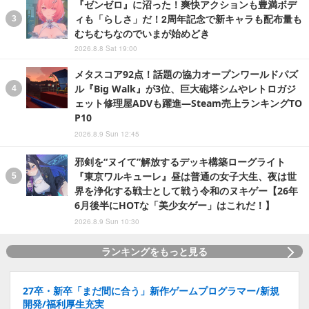
『ゼンゼロ』に沼った！爽快アクションも豊満ボデ
ィも「らしさ」だ！2周年記念で新キャラも配布量も
むちむちなのでいまが始めどき
2026.8.8 Sat 19:00
メタスコア92点！話題の協力オープンワールドパズ
ル『Big Walk』が3位、巨大砲塔シムやレトロガジ
ェット修理屋ADVも躍進―Steam売上ランキングTO
P10
2026.8.9 Sun 12:45
邪剣を“ヌイて”解放するデッキ構築ローグライト
『東京ワルキューレ』昼は普通の女子大生、夜は世
界を浄化する戦士として戦う令和のヌキゲー【26年
6月後半にHOTな「美少女ゲー」はこれだ！】
2026.8.9 Sun 10:30
ランキングをもっと見る
27卒・新卒「まだ間に合う」新作ゲームプログラマー/新規
開発/福利厚生充実