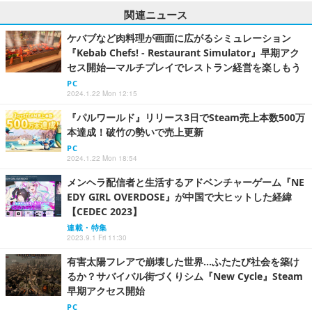
関連ニュース
ケバブなど肉料理が画面に広がるシミュレーション
『Kebab Chefs! - Restaurant Simulator』早期アク
セス開始―マルチプレイでレストラン経営を楽しもう
PC
2024.1.22 Mon 12:15
『パルワールド』リリース3日でSteam売上本数500万
本達成！破竹の勢いで売上更新
PC
2024.1.22 Mon 18:54
メンヘラ配信者と生活するアドベンチャーゲーム『NE
EDY GIRL OVERDOSE』が中国で大ヒットした経緯
【CEDEC 2023】
連載・特集
2023.9.1 Fri 11:30
有害太陽フレアで崩壊した世界…ふたたび社会を築け
るか？サバイバル街づくりシム『New Cycle』Steam
早期アクセス開始
PC