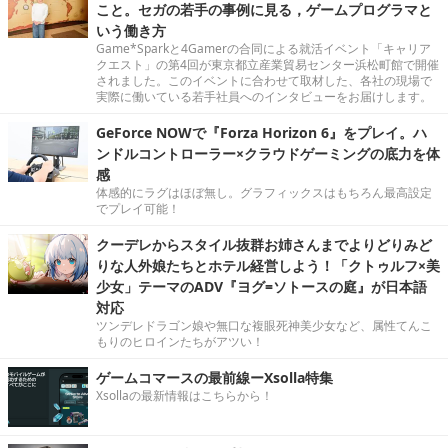
こと。セガの若手の事例に見る，ゲームプログラマと
いう働き方
Game*Sparkと4Gamerの合同による就活イベント「キャリア
クエスト」の第4回が東京都立産業貿易センター浜松町館で開催
されました。このイベントに合わせて取材した、各社の現場で
実際に働いている若手社員へのインタビューをお届けします。
GeForce NOWで『Forza Horizon 6』をプレイ。ハ
ンドルコントローラー×クラウドゲーミングの底力を体
感
体感的にラグはほぼ無し。グラフィックスはもちろん最高設定
でプレイ可能！
クーデレからスタイル抜群お姉さんまでよりどりみど
りな人外娘たちとホテル経営しよう！「クトゥルフ×美
少女」テーマのADV『ヨグ=ソトースの庭』が日本語
対応
ツンデレドラゴン娘や無口な複眼死神美少女など、属性てんこ
もりのヒロインたちがアツい！
ゲームコマースの最前線ーXsolla特集
Xsollaの最新情報はこちらから！