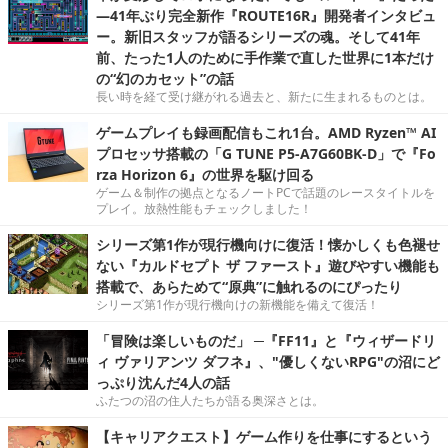
―41年ぶり完全新作『ROUTE16R』開発者インタビュ
ー。新旧スタッフが語るシリーズの魂。そして41年
前、たった1人のために手作業で直した世界に1本だけ
の“幻のカセット”の話
長い時を経て受け継がれる過去と、新たに生まれるものとは。
ゲームプレイも録画配信もこれ1台。AMD Ryzen™ AI
プロセッサ搭載の「G TUNE P5-A7G60BK-D」で『Fo
rza Horizon 6』の世界を駆け回る
ゲーム＆制作の拠点となるノートPCで話題のレースタイトルを
プレイ。放熱性能もチェックしました！
シリーズ第1作が現行機向けに復活！懐かしくも色褪せ
ない『カルドセプト ザ ファースト』遊びやすい機能も
搭載で、あらためて“原典”に触れるのにぴったり
シリーズ第1作が現行機向けの新機能を備えて復活！
「冒険は楽しいものだ」 ─『FF11』と『ウィザードリ
ィ ヴァリアンツ ダフネ』、"優しくないRPG"の沼にど
っぷり沈んだ4人の話
ふたつの沼の住人たちが語る奥深さとは。
【キャリアクエスト】ゲーム作りを仕事にするという