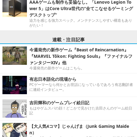
AAAゲームも制作も妥協なし。「Lenovo Legion To
wer 5」はCore Ultra世代の“全てこなせるゲーミング
デスクトップ”
迫力を感じる強力スペック。メンテナンスしやすい構造もあり
がたい！
連載・注目記事
今週発売の新作ゲーム『Beast of Reincarnation』
『MARVEL Tōkon: Fighting Souls』『ファイナルフ
ァンタジーXIV』他
今週発売の新作ゲームはこちら。
有志日本語化の現場から
PCゲーマーなら何かとお世話になっているであろう有志翻訳者
に連続インタビュー。
吉田輝和のゲームプレイ絵日記
もはやゲムスパの顔！どこかで見かけた吉田さんのゲーム絵日
記
【大人気4コマ】じゃんげま（Junk Gaming Maide
n）