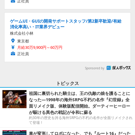
正社員
ゲームUI・GUIの開発サポートスタッフ/第2新卒歓迎/有給
消化率高い・IT業界デビュー
株式会社小林
東京都
月給30万9,900円～60万円
正社員
Sponsored by
トピックス
祖国に裏切られた騎士は、王の仇敵の娘を護ることに
なった―1998年の海外SRPG不朽の名作『幻世録』全
面リメイク版、体験版配信開始。ダーティーヒーロー
が駆ける異色の戦記が令和に蘇る
約30年の歴史を誇る海外SRPGの不朽の名作が全面リメイクされ
て登場！
車が変形してロボになった、でも『ルート16』だった