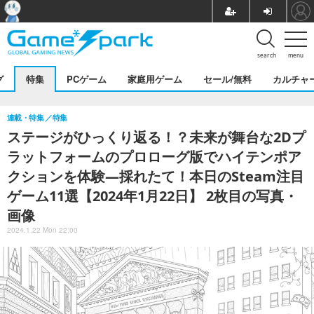
search
menu
グ
特集
PCゲーム
家庭用ゲーム
セール/無料
カルチャ
連載・特集
特集
ステージがひっくり返る！？未来が舞台な2Dプ
ラットフォームのプロローグ版でハイテンポア
クションを体験―採れたて！本日のSteam注目
ゲーム11選【2024年1月22日】 2枚目の写真・
画像
2024.1.22 Mon 22:00