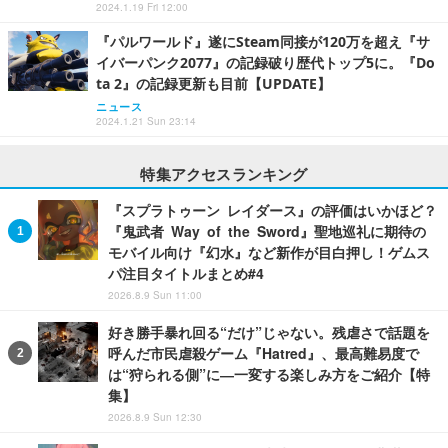
2024.1.19 Fri 12:00
『パルワールド』遂にSteam同接が120万を超え『サ
イバーパンク2077』の記録破り歴代トップ5に。『Do
ta 2』の記録更新も目前【UPDATE】
ニュース
2024.1.21 Sun 23:14
特集アクセスランキング
『スプラトゥーン レイダース』の評価はいかほど？
『鬼武者 Way of the Sword』聖地巡礼に期待の
モバイル向け『幻水』など新作が目白押し！ゲムス
パ注目タイトルまとめ#4
2026.8.9 Sun 11:00
好き勝手暴れ回る“だけ”じゃない。残虐さで話題を
呼んだ市民虐殺ゲーム『Hatred』、最高難易度で
は“狩られる側”に―一変する楽しみ方をご紹介【特
集】
2026.8.9 Sun 12:30