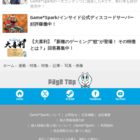
Game*Sparkの一大コンテンツに成長した4コマ。単行本も好評
発売中！
Game*Spark/インサイド公式ディスコードサーバー
好評稼働中！
【大喜利】『新種のゲーミング“蚊”が登場！ その特徴
とは？』回答募集中！
写真・画像
ホーム
›
連載・特集
›
特集
›
記事
›
Home
X
STEAM
Facebook
YouTube
Game*Sparkについて
お問合せ
広告掲載
会社概要
個人情報保護方針
個人情報の取り扱いについて（Game*Spark）
利用規約
特定商取引法に基づく表記
紹介した商品/サービスを購入、契約した場合に、