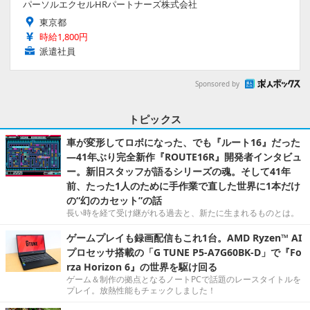
パーソルエクセルHRパートナーズ株式会社
東京都
時給1,800円
派遣社員
Sponsored by
トピックス
車が変形してロボになった、でも『ルート16』だった
―41年ぶり完全新作『ROUTE16R』開発者インタビュ
ー。新旧スタッフが語るシリーズの魂。そして41年
前、たった1人のために手作業で直した世界に1本だけ
の“幻のカセット”の話
長い時を経て受け継がれる過去と、新たに生まれるものとは。
ゲームプレイも録画配信もこれ1台。AMD Ryzen™ AI
プロセッサ搭載の「G TUNE P5-A7G60BK-D」で『Fo
rza Horizon 6』の世界を駆け回る
ゲーム＆制作の拠点となるノートPCで話題のレースタイトルを
プレイ。放熱性能もチェックしました！