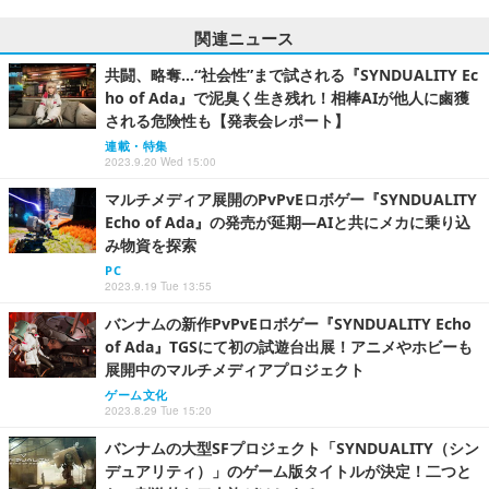
関連ニュース
共闘、略奪…“社会性”まで試される『SYNDUALITY Ec
ho of Ada』で泥臭く生き残れ！相棒AIが他人に鹵獲
される危険性も【発表会レポート】
連載・特集
2023.9.20 Wed 15:00
マルチメディア展開のPvPvEロボゲー『SYNDUALITY
Echo of Ada』の発売が延期―AIと共にメカに乗り込
み物資を探索
PC
2023.9.19 Tue 13:55
バンナムの新作PvPvEロボゲー『SYNDUALITY Echo
of Ada』TGSにて初の試遊台出展！アニメやホビーも
展開中のマルチメディアプロジェクト
ゲーム文化
2023.8.29 Tue 15:20
バンナムの大型SFプロジェクト「SYNDUALITY（シン
デュアリティ）」のゲーム版タイトルが決定！二つと