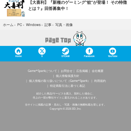
【大喜利】『新種のゲーミング“蚊”が登場！ その特徴
とは？』回答募集中！
写真・画像
ホーム
›
PC
›
Windows
›
記事
›
Home
X
STEAM
Facebook
YouTube
Game*Sparkについて
お問合せ
広告掲載
会社概要
個人情報保護方針
個人情報の取り扱いについて（Game*Spark）
利用規約
特定商取引法に基づく表記
紹介した商品/サービスを購入、契約した場合に、
売上の一部が弊社サイトに還元されることがあります。
当サイトに掲載の記事・見出し・写真・画像の無断転載を禁じます。
Copyright © 2026 IID, Inc.