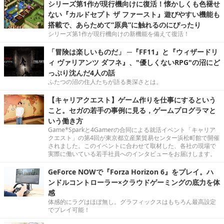
シリーズ第1作が現行機向けに復活！懐かしくも色褪せ
ない『カルドセプト ザ ファースト』遊びやすい機能も
搭載で、あらためて“原典”に触れるのにぴったり
シリーズ第1作が現行機向けの新機能を備えて復活！
「冒険は楽しいものだ」 ─『FF11』と『ウィザードリ
ィ ヴァリアンツ ダフネ』、"優しくないRPG"の沼にど
っぷり沈んだ4人の話
ふたつの沼の住人たちが語る奥深さとは。
【キャリアクエスト】ゲーム作りを仕事にするという
こと。セガの若手の事例に見る，ゲームプログラマと
いう働き方
Game*Sparkと4Gamerの合同による就活イベント「キャリア
クエスト」の第4回が東京都立産業貿易センター浜松町館で開催
されました。このイベントに合わせて取材した、各社の現場で
実際に働いている若手社員へのインタビューをお届けします。
GeForce NOWで『Forza Horizon 6』をプレイ。ハ
ンドルコントローラー×クラウドゲーミングの底力を体
感
体感的にラグはほぼ無し。グラフィックスはもちろん最高設定
でプレイ可能！