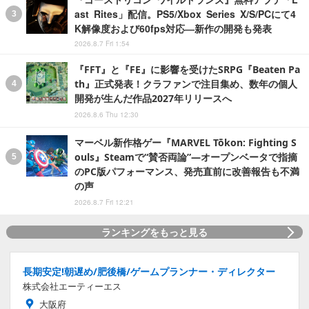
ast Rites」配信。PS5/Xbox Series X/S/PCにて4
K解像度および60fps対応―新作の開発も発表
2026.8.7 Fri 1:54
『FFT』と『FE』に影響を受けたSRPG『Beaten Pa
th』正式発表！クラファンで注目集め、数年の個人
開発が生んだ作品2027年リリースへ
2026.8.6 Thu 12:30
マーベル新作格ゲー『MARVEL Tōkon: Fighting S
ouls』Steamで“賛否両論”―オープンベータで指摘
のPC版パフォーマンス、発売直前に改善報告も不満
の声
2026.8.7 Fri 12:21
ランキングをもっと見る
長期安定!朝遅め/肥後橋/ゲームプランナー・ディレクター
株式会社エーティーエス
大阪府