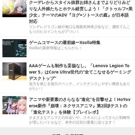
クーデレからスタイル抜群お姉さんまでよりどりみど
りな人外娘たちとホテル経営しよう！「クトゥルフ×美
少女」テーマのADV『ヨグ=ソトースの庭』が日本語
対応
ツンデレドラゴン娘や無口な複眼死神美少女など、属性てんこ
もりのヒロインたちがアツい！
ゲームコマースの最前線ーXsolla特集
Xsollaの最新情報はこちらから！
AAAゲームも制作も妥協なし。「Lenovo Legion To
wer 5」はCore Ultra世代の“全てこなせるゲーミング
デスクトップ”
迫力を感じる強力スペック。メンテナンスしやすい構造もあり
がたい！
アニマや新要素のさらなる“進化”を目撃せよ！HoYov
erse新作『崩壊：ネクサスアニマ』第2回βテストの
「進化テスト」を体験【プレイレポ】
さまざまなアニマとの出会いや、スキルによってさらに戦略性
が増したバトルなど、本作の注目の要素に迫ります！