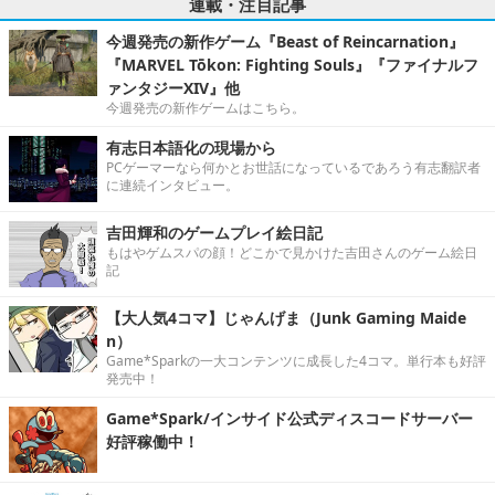
連載・注目記事
今週発売の新作ゲーム『Beast of Reincarnation』
『MARVEL Tōkon: Fighting Souls』『ファイナルフ
ァンタジーXIV』他
今週発売の新作ゲームはこちら。
有志日本語化の現場から
PCゲーマーなら何かとお世話になっているであろう有志翻訳者
に連続インタビュー。
吉田輝和のゲームプレイ絵日記
もはやゲムスパの顔！どこかで見かけた吉田さんのゲーム絵日
記
【大人気4コマ】じゃんげま（Junk Gaming Maide
n）
Game*Sparkの一大コンテンツに成長した4コマ。単行本も好評
発売中！
Game*Spark/インサイド公式ディスコードサーバー
好評稼働中！