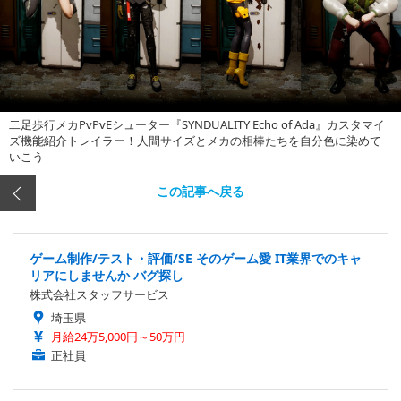
二足歩行メカPvPvEシューター『SYNDUALITY Echo of Ada』カスタマイ
ズ機能紹介トレイラー！人間サイズとメカの相棒たちを自分色に染めて
いこう
この記事へ戻る
ゲーム制作/テスト・評価/SE そのゲーム愛 IT業界でのキャ
リアにしませんか バグ探し
株式会社スタッフサービス
埼玉県
月給24万5,000円～50万円
正社員