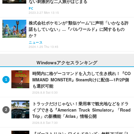
ない刺激的な二人旅がはじまる
PC
2023.3.27 Mon 13:15
株式会社ポケモンが“類似ゲーム”に声明「いかなる許
諾もしていない」…『パルワールド』に関するもの
か？
ニュース
2024.1.25 Thu 13:45
Windowsアクセスランキング
時間内に格ゲーコマンドを入力して生き残れ！『CO
MMAND MONSTER』Steam向けに配信―1P/2P側
も選択可能
2026.8.8 Sat 0:30
トラックだけじゃない！乗用車で観光地などをドラ
イブできる『American Truck Simulator』「Road
Trip」の新機能「Atlas」情報公開
2026.8.8 Sat 7:30
『ゴーストリコン ワイルドランズ』無料アプデ「L