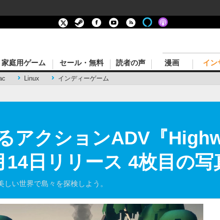
家庭用ゲーム
セール・無料
読者の声
漫画
イン
ac
Linux
インディーゲーム
アクションADV『Highwa
月14日リリース 4枚目の
美しい世界で島々を探検しよう。