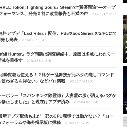
 Tōkon: Fighting Souls』Steamで“賛否両論”―オープ
パフォーマンス、発売直前に改善報告も不満の声
2026.8.7 Fri 12:21
Last Rites」配信。PS5/Xbox Series X/S/PCにて
開発も発表
2026.8.7 Fri 1:54
fall Hunter』ラグ問題は調査継続中。原因は多岐にわたり一
軽減を目指す
2026.8.8 Sat 15:45
プールは瞬獄殺も使える！？格ゲー乱舞技が元ネタの隠しコマンド
を使わざるを得ない」などパロ満載
2026.8.7 Fri 13:30
シーホラー『スパンキング除霊師』人妻霊の服が消えるバグが
ら修正しました」と現在はアプデ済み
2026.8.4 Tue 10:41
最新アプデ配信も未だ一部のCPU環境では動かない？「ロー
amフォーラムや海外掲示板に投稿
2026.8.7 Fri 17:45