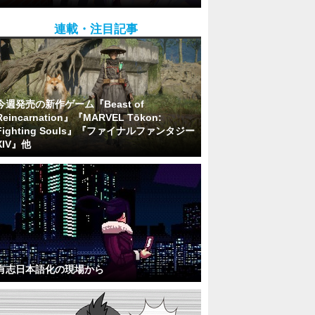
連載・注目記事
今週発売の新作ゲーム『Beast of
Reincarnation』『MARVEL Tōkon:
Fighting Souls』『ファイナルファンタジー
XIV』他
有志日本語化の現場から