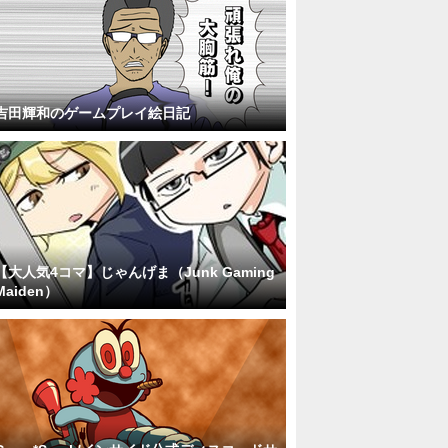
吉田輝和のゲームプレイ絵日記
【大人気4コマ】じゃんげま（Junk Gaming
Maiden）