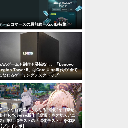
ゲームコマースの最前線ーXsolla特集
AAAゲームも制作も妥協なし。「Lenovo
Legion Tower 5」はCore Ultra世代の“全て
こなせるゲーミングデスクトップ”
アニマや新要素のさらなる“進化”を目撃せ
よ！HoYoverse新作『崩壊：ネクサスアニ
マ』第2回βテストの「進化テスト」を体験
【プレイレポ】