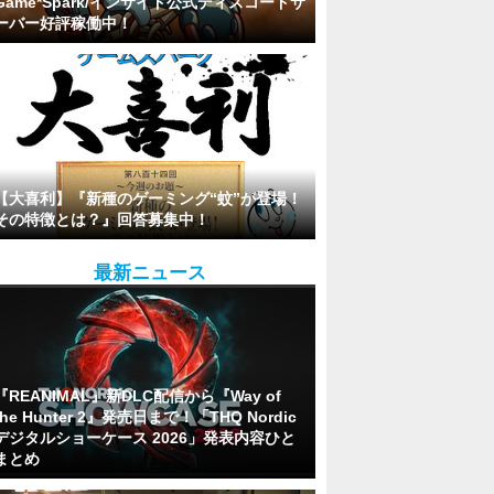
Game*Spark/インサイド公式ディスコードサ
ーバー好評稼働中！
【大喜利】『新種のゲーミング“蚊”が登場！
その特徴とは？』回答募集中！
最新ニュース
『REANIMAL』新DLC配信から『Way of
the Hunter 2』発売日まで！「THQ Nordic
デジタルショーケース 2026」発表内容ひと
まとめ