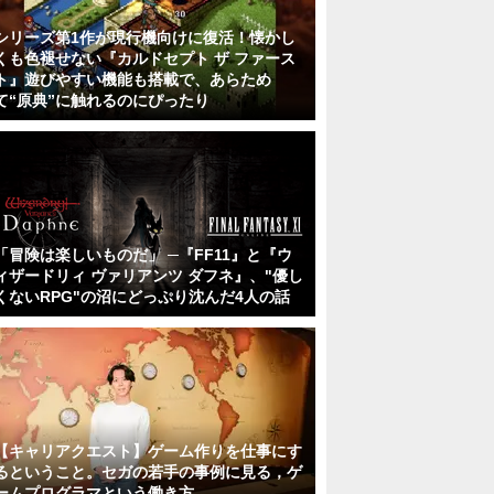
シリーズ第1作が現行機向けに復活！懐かし
くも色褪せない『カルドセプト ザ ファース
ト』遊びやすい機能も搭載で、あらため
て“原典”に触れるのにぴったり
「冒険は楽しいものだ」 ─『FF11』と『ウ
ィザードリィ ヴァリアンツ ダフネ』、"優し
くないRPG"の沼にどっぷり沈んだ4人の話
【キャリアクエスト】ゲーム作りを仕事にす
るということ。セガの若手の事例に見る，ゲ
ームプログラマという働き方