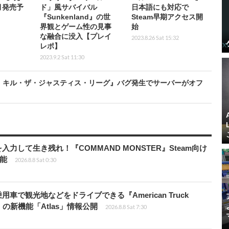
2月発売予
ド」風サバイバル
日本語にも対応で
】
『Sunkenland』の世
Steam早期アクセス開
界観とゲーム性の見事
始
な融合に没入【プレイ
2023.8.26 Sat 15:32
レポ】
2023.9.2 Sat 11:30
 キル・ザ・ジャスティス・リーグ』バグ発生でサーバーがオフ
力して生き残れ！『COMMAND MONSTER』Steam向け
可能
2026.8.8 Sat 0:30
車で観光地などをドライブできる『American Truck
rip」の新機能「Atlas」情報公開
2026.8.8 Sat 7:30