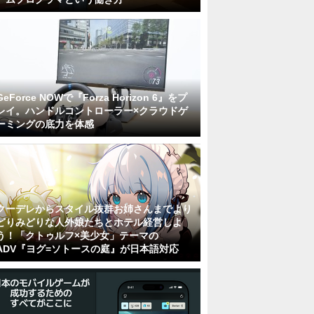
GeForce NOWで『Forza Horizon 6』をプ
レイ。ハンドルコントローラー×クラウドゲ
ーミングの底力を体感
クーデレからスタイル抜群お姉さんまでより
どりみどりな人外娘たちとホテル経営しよ
う！「クトゥルフ×美少女」テーマの
ADV『ヨグ=ソトースの庭』が日本語対応