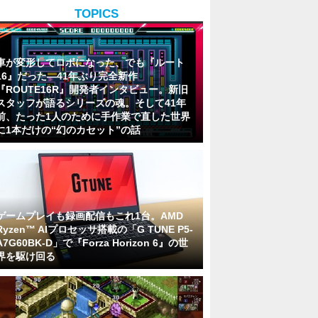
TOPICS
車が変形してロボになった、でも『ルート
16』だった―41年ぶり完全新作
『ROUTE16R』開発者インタビュー。新旧
スタッフが語るシリーズの魂。そして41年
前、たった1人のために手作業で直した世界
に1本だけの“幻のカセット”の話
ゲームプレイも録画配信もこれ1台。AMD
Ryzen™ AIプロセッサ搭載の「G TUNE P5-
A7G60BK-D」で『Forza Horizon 6』の世
界を駆け回る