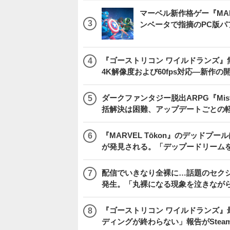
マーベル新作格ゲー『MARVEL
ンベータで指摘のPC版
『ゴーストリコン ワイルドランズ』無料アプデ「
4K解像度および60fps対応―新作の
ダークファンタジー脱出ARPG『Mist
括解決は困難、アップデートごとの
『MARVEL Tōkon』のデッド
が発見される。「デップードリーム
配信でいきなり全裸に…話題のセク
発生。「丸裸になる現象を泣きなが
『ゴーストリコン ワイルドランズ』
ディングが終わらない」報告がSte