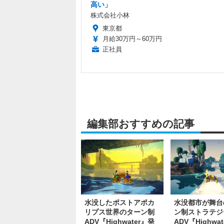
高い」
株式会社小林
東京都
月給30万円～60万円
正社員
編集部おすすめの記事
水没したポストアポカ
水没都市が舞台
リプス世界のターン制
ン制ストラテジ
ADV『Highwater』発
ADV『Highwa