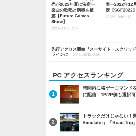
売が2023年夏に決定―
表―2022年1
楽曲の歌唱と演奏を披
定【SGF2022
露【Future Games
2022.6.10 Fri 4:19
Show】
2023.6.11 Sun 2:35
先行アクセス開始『スーサイド・スクワッド
ラインに
2024.1.30 Tue 2:08
PC アクセスランキング
時間内に格ゲーコマンドを入
に配信―1P/2P側も選択
トラックだけじゃない！乗用
Simulator』「Road T