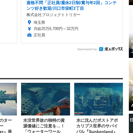
資格不問「正社員/週休2日制/賞与年2回」コンテ
ンツ好き歓迎/川口市栄町2丁目
株式会社プロジェクトトリガー
埼玉県
月給25万6,700円～32万円
正社員
Sponsored by
のター
水没世界故の独特の資
水に沈んだポストアポ
ー
源価値にご注意を…！
カリプス世界のサバイ
ter』発
「ウォーターワール
バル『Sunkenland』