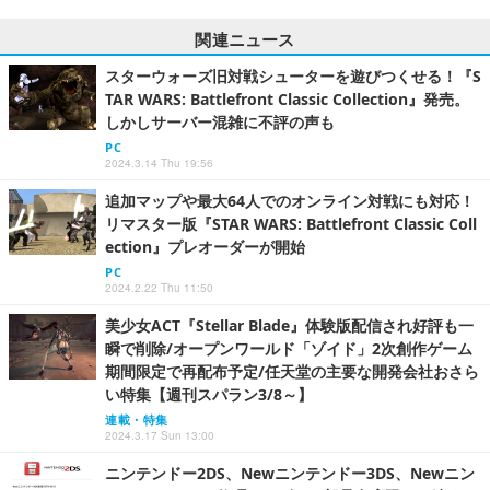
関連ニュース
スターウォーズ旧対戦シューターを遊びつくせる！『S
TAR WARS: Battlefront Classic Collection』発売。
しかしサーバー混雑に不評の声も
PC
2024.3.14 Thu 19:56
追加マップや最大64人でのオンライン対戦にも対応！
リマスター版『STAR WARS: Battlefront Classic Coll
ection』プレオーダーが開始
PC
2024.2.22 Thu 11:50
美少女ACT『Stellar Blade』体験版配信され好評も一
瞬で削除/オープンワールド「ゾイド」2次創作ゲーム
期間限定で再配布予定/任天堂の主要な開発会社おさら
い特集【週刊スパラン3/8～】
連載・特集
2024.3.17 Sun 13:00
ニンテンドー2DS、Newニンテンドー3DS、Newニン