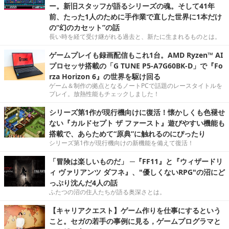
ー。新旧スタッフが語るシリーズの魂。そして41年
前、たった1人のために手作業で直した世界に1本だけ
の“幻のカセット”の話
長い時を経て受け継がれる過去と、新たに生まれるものとは。
ゲームプレイも録画配信もこれ1台。AMD Ryzen™ AI
プロセッサ搭載の「G TUNE P5-A7G60BK-D」で『Fo
rza Horizon 6』の世界を駆け回る
ゲーム＆制作の拠点となるノートPCで話題のレースタイトルを
プレイ。放熱性能もチェックしました！
シリーズ第1作が現行機向けに復活！懐かしくも色褪せ
ない『カルドセプト ザ ファースト』遊びやすい機能も
搭載で、あらためて“原典”に触れるのにぴったり
シリーズ第1作が現行機向けの新機能を備えて復活！
「冒険は楽しいものだ」 ─『FF11』と『ウィザードリ
ィ ヴァリアンツ ダフネ』、"優しくないRPG"の沼にど
っぷり沈んだ4人の話
ふたつの沼の住人たちが語る奥深さとは。
【キャリアクエスト】ゲーム作りを仕事にするという
こと。セガの若手の事例に見る，ゲームプログラマと