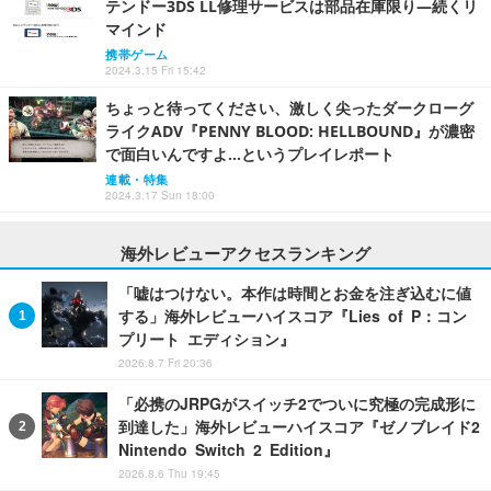
テンドー3DS LL修理サービスは部品在庫限り―続くリ
マインド
携帯ゲーム
2024.3.15 Fri 15:42
ちょっと待ってください、激しく尖ったダークローグ
ライクADV『PENNY BLOOD: HELLBOUND』が濃密
で面白いんですよ…というプレイレポート
連載・特集
2024.3.17 Sun 18:00
海外レビューアクセスランキング
「嘘はつけない。本作は時間とお金を注ぎ込むに値
する」海外レビューハイスコア『Lies of P：コン
プリート エディション』
2026.8.7 Fri 20:36
「必携のJRPGがスイッチ2でついに究極の完成形に
到達した」海外レビューハイスコア『ゼノブレイド2
Nintendo Switch 2 Edition』
2026.8.6 Thu 19:45