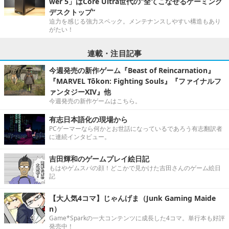
wer 5」はCore Ultra世代の“全てこなせるゲーミング
デスクトップ”
迫力を感じる強力スペック。メンテナンスしやすい構造もあり
がたい！
連載・注目記事
今週発売の新作ゲーム『Beast of Reincarnation』
『MARVEL Tōkon: Fighting Souls』『ファイナルフ
ァンタジーXIV』他
今週発売の新作ゲームはこちら。
有志日本語化の現場から
PCゲーマーなら何かとお世話になっているであろう有志翻訳者
に連続インタビュー。
吉田輝和のゲームプレイ絵日記
もはやゲムスパの顔！どこかで見かけた吉田さんのゲーム絵日
記
【大人気4コマ】じゃんげま（Junk Gaming Maide
n）
Game*Sparkの一大コンテンツに成長した4コマ。単行本も好評
発売中！