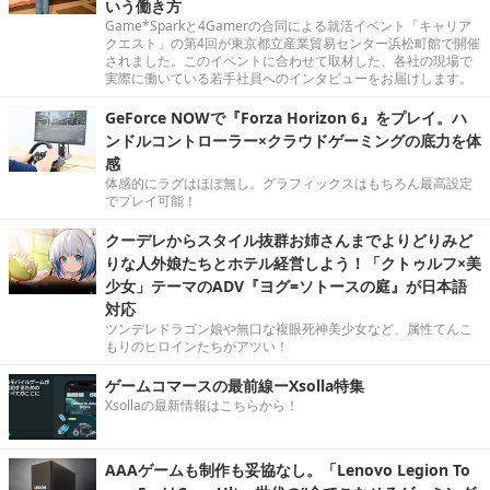
いう働き方
Game*Sparkと4Gamerの合同による就活イベント「キャリア
クエスト」の第4回が東京都立産業貿易センター浜松町館で開催
されました。このイベントに合わせて取材した、各社の現場で
実際に働いている若手社員へのインタビューをお届けします。
GeForce NOWで『Forza Horizon 6』をプレイ。ハ
ンドルコントローラー×クラウドゲーミングの底力を体
感
体感的にラグはほぼ無し。グラフィックスはもちろん最高設定
でプレイ可能！
クーデレからスタイル抜群お姉さんまでよりどりみど
りな人外娘たちとホテル経営しよう！「クトゥルフ×美
少女」テーマのADV『ヨグ=ソトースの庭』が日本語
対応
ツンデレドラゴン娘や無口な複眼死神美少女など、属性てんこ
もりのヒロインたちがアツい！
ゲームコマースの最前線ーXsolla特集
Xsollaの最新情報はこちらから！
AAAゲームも制作も妥協なし。「Lenovo Legion To