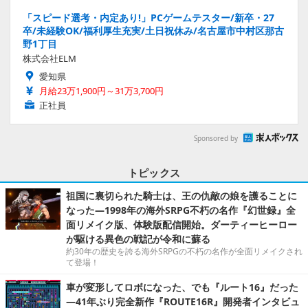
「スピード選考・内定あり!」PCゲームテスター/新卒・27
卒/未経験OK/福利厚生充実/土日祝休み/名古屋市中村区那古
野1丁目
株式会社ELM
愛知県
月給23万1,900円～31万3,700円
正社員
Sponsored by
トピックス
祖国に裏切られた騎士は、王の仇敵の娘を護ることに
なった―1998年の海外SRPG不朽の名作『幻世録』全
面リメイク版、体験版配信開始。ダーティーヒーロー
が駆ける異色の戦記が令和に蘇る
約30年の歴史を誇る海外SRPGの不朽の名作が全面リメイクされ
て登場！
車が変形してロボになった、でも『ルート16』だった
―41年ぶり完全新作『ROUTE16R』開発者インタビュ