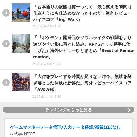
「台本通りの展開は何一つなく、最も笑える瞬間は
仕込もうにも仕込めなかったものだ」海外レビュー
ハイスコア『Big Walk』
2026.8.4 Tue 21:10
「『ポケモン』開発元がソウルライクの戦闘をより
遊びやすい形に落とし込み、ARPGとして見事に仕
上げた」海外レビューひとまとめ『Beast of Reinca
rnation』
2026.8.4 Tue 15:00
「大作をプレイする時間が足りない昨今、無駄を削
ぎ落とした体験は新鮮だ」海外レビューハイスコア
『Avowed』
2025.2.14 Fri 19:30
ランキングをもっと見る
ゲームマスターデータ管理/入力データ確認/残業ほぼなし
株式会社RIOT