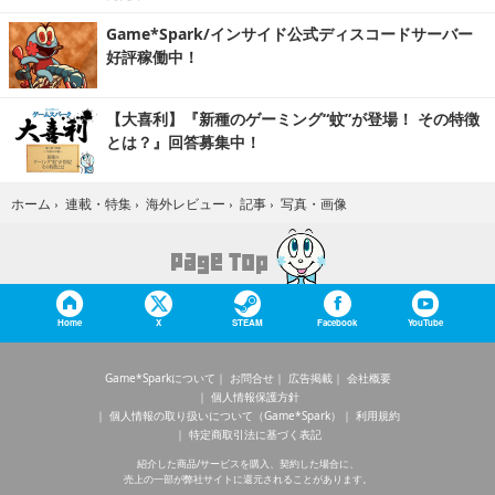
Game*Spark/インサイド公式ディスコードサーバー
好評稼働中！
【大喜利】『新種のゲーミング“蚊”が登場！ その特徴
とは？』回答募集中！
写真・画像
ホーム
›
連載・特集
›
海外レビュー
›
記事
›
Home
X
STEAM
Facebook
YouTube
Game*Sparkについて
お問合せ
広告掲載
会社概要
個人情報保護方針
個人情報の取り扱いについて（Game*Spark）
利用規約
特定商取引法に基づく表記
紹介した商品/サービスを購入、契約した場合に、
売上の一部が弊社サイトに還元されることがあります。