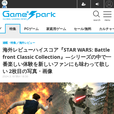
search
menu
グ
特集
PCゲーム
家庭用ゲーム
セール/無料
カルチャ
連載・特集
海外レビュー
海外レビューハイスコア『STAR WARS: Battle
front Classic Collection』―シリーズの中で一
番楽しい体験を新しいファンにも味わって欲し
い 2枚目の写真・画像
2024.3.18 Mon 18:30