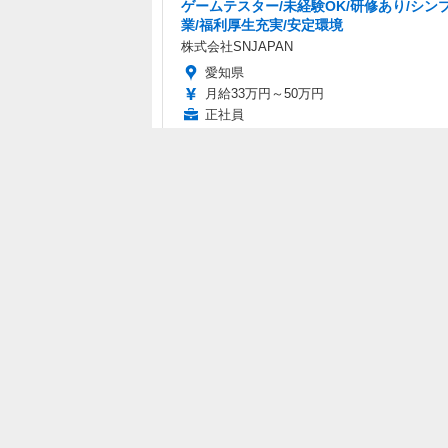
ゲームテスター/未経験OK/研修あり/シン
業/福利厚生充実/安定環境
株式会社SNJAPAN
愛知県
月給33万円～50万円
正社員
編集部おすすめの記事
手紙を検閲して国の機
『Papers Ple
密漏洩を防ぐ無料ゲー
発者のPlayda