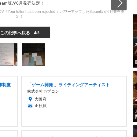
 letter has been rejected.』パワーアップしたSteam版が6月発売決
定！
この記事へ戻る
4/5
修制度
「ゲーム開発 」ライティングアーティスト
株式会社カプコン
大阪府
正社員