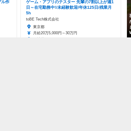
プル作
ゲーム・アプリのテスター 先輩の7割以上が週1
日～在宅勤務中!/未経験歓迎/年休125日/残業月
5h
toBE Tech株式会社
東京都
月給20万5,000円～30万円
正社員
Sponsored by
ase』開
入国審査シム『Papers,
入国審査ゲーム
te向け新
Please』Steam版ゲー
『Papers, Please』の