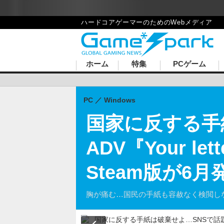
Game*Spark
ハードコアゲーマーのためのWebメディア
ホーム
特集
PCゲーム
PC
Windows
国家に反する手
ADV『Your le
Steam版が6
胸が痛む…国民の手紙も容赦なく検閲し