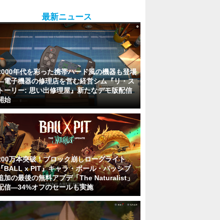
最新ニュース
2000年代を彩った携帯ハード風の機器も登場
―電子機器の修理店を営む経営シム『リ・ス
トーリー: 思い出修理屋』新たなデモ版配信
開始
200万本突破！ブロック崩しローグライト
『BALL x PIT』キャラ・ボール・パッシブ
追加の最後の無料アプデ「The Naturalist」
配信―34%オフのセールも実施