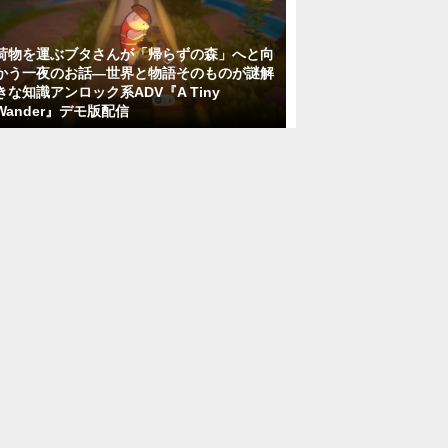
荷物を運ぶブタさんが「帰らずの森」へと向
かう一夜のお話―世界と物語そのものが謎解
きな知識アンロック系ADV『A Tiny
Wander』デモ版配信
未経験採用枠/ゲームテストエンジニア/研
修制度充実/年間休日125日以上
GOEN株式会社
東京都
月給30万円～50万円
正社員
「ゲーム開発 」ライティングアーティス
ト
株式会社カプコン
大阪府
正社員