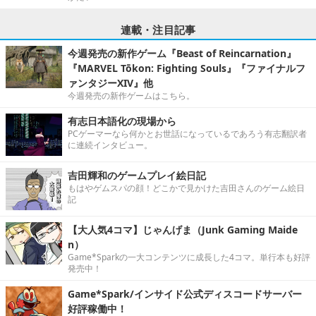
連載・注目記事
今週発売の新作ゲーム『Beast of Reincarnation』
『MARVEL Tōkon: Fighting Souls』『ファイナルフ
ァンタジーXIV』他
今週発売の新作ゲームはこちら。
有志日本語化の現場から
PCゲーマーなら何かとお世話になっているであろう有志翻訳者
に連続インタビュー。
吉田輝和のゲームプレイ絵日記
もはやゲムスパの顔！どこかで見かけた吉田さんのゲーム絵日
記
【大人気4コマ】じゃんげま（Junk Gaming Maide
n）
Game*Sparkの一大コンテンツに成長した4コマ。単行本も好評
発売中！
Game*Spark/インサイド公式ディスコードサーバー
好評稼働中！