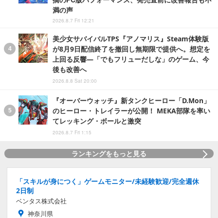
満の声
2026.8.7 Fri 12:21
美少女サバイバルTPS『アノマリス』Steam体験版
が8月9日配信終了を撤回し無期限で提供へ。想定を
上回る反響―「でもフリューだしな」のゲーム、今
後も改善へ
2026.8.8 Sat 20:00
『オーバーウォッチ』新タンクヒーロー「D.Mon」
のヒーロー・トレイラーが公開！ MEKA部隊を率い
てレッキング・ボールと激突
2026.8.7 Fri 1:15
ランキングをもっと見る
「スキルが身につく」ゲームモニター/未経験歓迎/完全週休
2日制
ベンタス株式会社
神奈川県