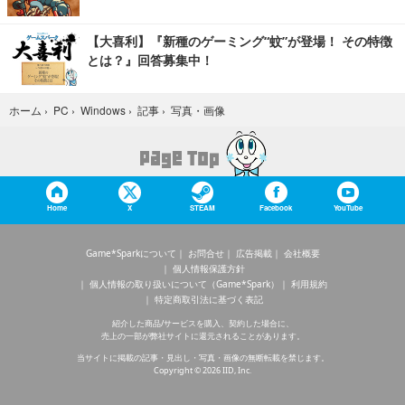
【大喜利】『新種のゲーミング“蚊”が登場！ その特徴
とは？』回答募集中！
写真・画像
ホーム
›
PC
›
Windows
›
記事
›
Home
X
STEAM
Facebook
YouTube
Game*Sparkについて
お問合せ
広告掲載
会社概要
個人情報保護方針
個人情報の取り扱いについて（Game*Spark）
利用規約
特定商取引法に基づく表記
紹介した商品/サービスを購入、契約した場合に、
売上の一部が弊社サイトに還元されることがあります。
当サイトに掲載の記事・見出し・写真・画像の無断転載を禁じます。
Copyright © 2026 IID, Inc.