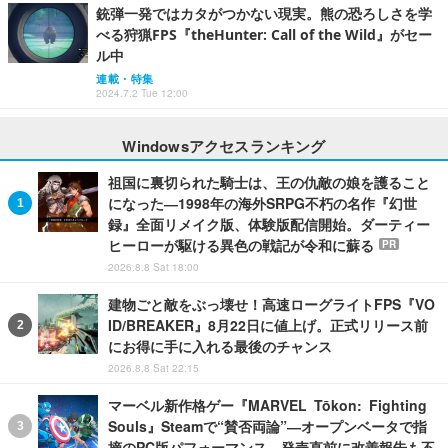
銃弾一発ではカタがつかない現実。熊の恐ろしさを学
べる狩猟FPS『theHunter: Call of the Wild』がセー
ル中
連載・特集
2024.7.2 Tue 12:00
Windowsアクセスランキング
祖国に裏切られた騎士は、王の仇敵の娘を護ること
になった―1998年の海外SRPG不朽の名作『幻世
録』全面リメイク版、体験版配信開始。ダーティー
ヒーローが駆ける異色の戦記が令和に蘇る
PR
2026.8.8 Sat 18:00
建物ごと敵をぶっ壊せ！高速ローグライトFPS『VO
ID/BREAKER』8月22日に値上げ。正式リリース前
にお得に手に入れる最後のチャンス
2026.8.8 Sat 22:15
マーベル新作格ゲー『MARVEL Tōkon: Fighting
Souls』Steamで“賛否両論”―オープンベータで指
摘のPC版パフォーマンス、発売直前に改善報告も不