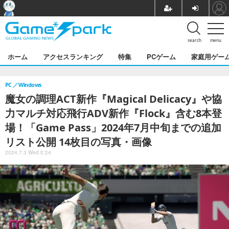
search
menu
ホーム
アクセスランキング
特集
PCゲーム
家庭用ゲー
PC
Windows
魔女の調理ACT新作『Magical Delicacy』や協
力マルチ対応飛行ADV新作『Flock』含む8本登
場！「Game Pass」2024年7月中旬までの追加
リスト公開 14枚目の写真・画像
2024.7.3 Wed 0:24