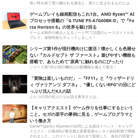
長い時を経て受け継がれる過去と、新たに生まれるものとは。
ゲームプレイも録画配信もこれ1台。AMD Ryzen™ AI
プロセッサ搭載の「G TUNE P5-A7G60BK-D」で『Fo
rza Horizon 6』の世界を駆け回る
ゲーム＆制作の拠点となるノートPCで話題のレースタイトルを
プレイ。放熱性能もチェックしました！
シリーズ第1作が現行機向けに復活！懐かしくも色褪せ
ない『カルドセプト ザ ファースト』遊びやすい機能も
搭載で、あらためて“原典”に触れるのにぴったり
シリーズ第1作が現行機向けの新機能を備えて復活！
「冒険は楽しいものだ」 ─『FF11』と『ウィザードリ
ィ ヴァリアンツ ダフネ』、"優しくないRPG"の沼にど
っぷり沈んだ4人の話
ふたつの沼の住人たちが語る奥深さとは。
【キャリアクエスト】ゲーム作りを仕事にするという
こと。セガの若手の事例に見る，ゲームプログラマと
いう働き方
Game*Sparkと4Gamerの合同による就活イベント「キャリア
クエスト」の第4回が東京都立産業貿易センター浜松町館で開催
されました。このイベントに合わせて取材した、各社の現場で