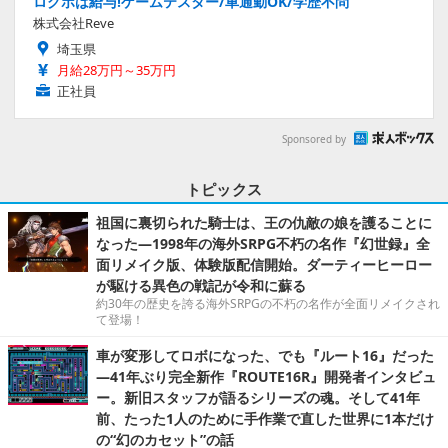
ログボは給与!ゲームテスター/車通勤OK/学歴不問
株式会社Reve
埼玉県
月給28万円～35万円
正社員
Sponsored by
トピックス
祖国に裏切られた騎士は、王の仇敵の娘を護ることに
なった―1998年の海外SRPG不朽の名作『幻世録』全
面リメイク版、体験版配信開始。ダーティーヒーロー
が駆ける異色の戦記が令和に蘇る
約30年の歴史を誇る海外SRPGの不朽の名作が全面リメイクされ
て登場！
車が変形してロボになった、でも『ルート16』だった
―41年ぶり完全新作『ROUTE16R』開発者インタビュ
ー。新旧スタッフが語るシリーズの魂。そして41年
前、たった1人のために手作業で直した世界に1本だけ
の“幻のカセット”の話