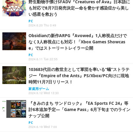
野生動物手懐けSFADV『Creatures of Ava』日本語に
も対応で8月7日発売決定―命を脅かす感染症から美し
い惑星を救おう
PC
2024.6.20 Thu 0:49
Obsidianの新作ARPG『Avowed』1人称視点だけで
なく3人称視点にも対応！「Xbox Games Showcas
e」ではストーリートレイラー公開
PC
2024.6.11 Tue 22:55
103683代目の救世主として軍団を率いる“蟻”ストラテ
ジー『Empire of the Ants』PS/Xbox/PC向けに現地
時間11月7日リリース！
家庭用ゲーム
2024.6.12 Wed 13:30
『きみのまち サンドロック』『EA Sports FC 24』等
計6本追加予定―「Game Pass」6月下旬までのライン
ナップ公開
PC
2024.6.19 Wed 7:00