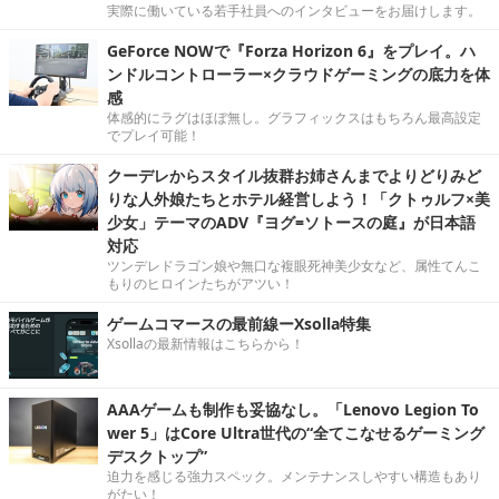
実際に働いている若手社員へのインタビューをお届けします。
GeForce NOWで『Forza Horizon 6』をプレイ。ハ
ンドルコントローラー×クラウドゲーミングの底力を体
感
体感的にラグはほぼ無し。グラフィックスはもちろん最高設定
でプレイ可能！
クーデレからスタイル抜群お姉さんまでよりどりみど
りな人外娘たちとホテル経営しよう！「クトゥルフ×美
少女」テーマのADV『ヨグ=ソトースの庭』が日本語
対応
ツンデレドラゴン娘や無口な複眼死神美少女など、属性てんこ
もりのヒロインたちがアツい！
ゲームコマースの最前線ーXsolla特集
Xsollaの最新情報はこちらから！
AAAゲームも制作も妥協なし。「Lenovo Legion To
wer 5」はCore Ultra世代の“全てこなせるゲーミング
デスクトップ”
迫力を感じる強力スペック。メンテナンスしやすい構造もあり
がたい！