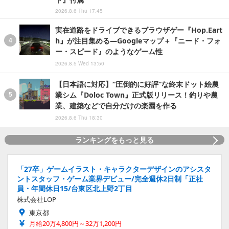
2026.8.6 Thu 17:45
実在道路をドライブできるブラウザゲー『Hop.Eart
h』が注目集める―Googleマップ＋『ニード・フォ
ー・スピード』のようなゲーム性
2026.8.5 Wed 13:50
【日本語に対応】“圧倒的に好評”な終末ドット絵農
業シム『Doloc Town』正式版リリース！釣りや農
業、建築などで自分だけの楽園を作る
2026.8.6 Thu 18:30
ランキングをもっと見る
「27卒」ゲームイラスト・キャラクターデザインのアシスタ
ントスタッフ・ゲーム業界デビュー/完全週休2日制「正社
員・年間休日15/台東区北上野2丁目
株式会社LOP
東京都
月給20万4,800円～32万1,200円