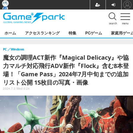
search
menu
ホーム
アクセスランキング
特集
PCゲーム
家庭用ゲー
PC
Windows
魔女の調理ACT新作『Magical Delicacy』や協
力マルチ対応飛行ADV新作『Flock』含む8本登
場！「Game Pass」2024年7月中旬までの追加
リスト公開 15枚目の写真・画像
2024.7.3 Wed 0:24