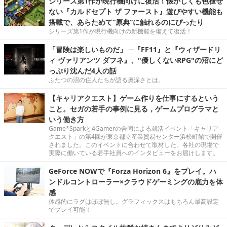
シリーズ第1作が現行機向けに復活！懐かしくも色褪せ
ない『カルドセプト ザ ファースト』遊びやすい機能も
搭載で、あらためて“原典”に触れるのにぴったり
シリーズ第1作が現行機向けの新機能を備えて復活！
「冒険は楽しいものだ」 ─『FF11』と『ウィザードリ
ィ ヴァリアンツ ダフネ』、"優しくないRPG"の沼にど
っぷり沈んだ4人の話
ふたつの沼の住人たちが語る奥深さとは。
【キャリアクエスト】ゲーム作りを仕事にするという
こと。セガの若手の事例に見る，ゲームプログラマと
いう働き方
Game*Sparkと4Gamerの合同による就活イベント「キャリア
クエスト」の第4回が東京都立産業貿易センター浜松町館で開催
されました。このイベントに合わせて取材した、各社の現場で
実際に働いている若手社員へのインタビューをお届けします。
GeForce NOWで『Forza Horizon 6』をプレイ。ハ
ンドルコントローラー×クラウドゲーミングの底力を体
感
体感的にラグはほぼ無し。グラフィックスはもちろん最高設定
でプレイ可能！