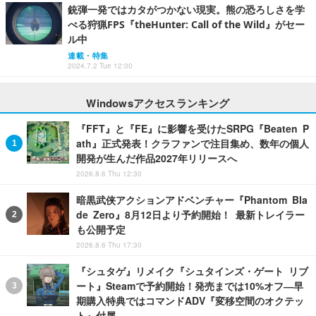
銃弾一発ではカタがつかない現実。熊の恐ろしさを学
べる狩猟FPS『theHunter: Call of the Wild』がセー
ル中
連載・特集
2024.7.2 Tue 12:00
Windowsアクセスランキング
『FFT』と『FE』に影響を受けたSRPG『Beaten P
ath』正式発表！クラファンで注目集め、数年の個人
開発が生んだ作品2027年リリースへ
2026.8.6 Thu 12:30
暗黒武侠アクションアドベンチャー『Phantom Bla
de Zero』8月12日より予約開始！ 最新トレイラー
も公開予定
2026.8.6 Thu 17:30
『シュタゲ』リメイク『シュタインズ・ゲート リブ
ート』Steamで予約開始！発売までは10%オフ―早
期購入特典ではコマンドADV『変移空間のオクテッ
ト』付属