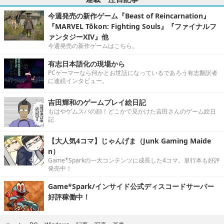
今週発売の新作ゲーム『Beast of Reincarnation』
『MARVEL Tōkon: Fighting Souls』『ファイナルフ
ァンタジーXIV』他
今週発売の新作ゲームはこちら。
有志日本語化の現場から
PCゲーマーなら何かとお世話になっているであろう有志翻訳者
に連続インタビュー。
吉田輝和のゲームプレイ絵日記
もはやゲムスパの顔！どこかで見かけた吉田さんのゲーム絵日
記
【大人気4コマ】じゃんげま（Junk Gaming Maide
n）
Game*Sparkの一大コンテンツに成長した4コマ。単行本も好評
発売中！
Game*Spark/インサイド公式ディスコードサーバー
好評稼働中！