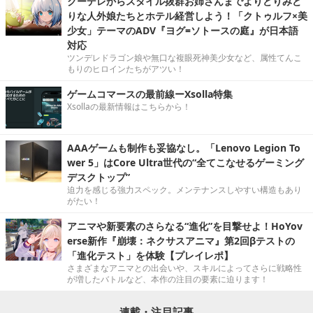
クーデレからスタイル抜群お姉さんまでよりどりみど
りな人外娘たちとホテル経営しよう！「クトゥルフ×美
少女」テーマのADV『ヨグ=ソトースの庭』が日本語
対応
ツンデレドラゴン娘や無口な複眼死神美少女など、属性てんこ
もりのヒロインたちがアツい！
ゲームコマースの最前線ーXsolla特集
Xsollaの最新情報はこちらから！
AAAゲームも制作も妥協なし。「Lenovo Legion To
wer 5」はCore Ultra世代の“全てこなせるゲーミング
デスクトップ”
迫力を感じる強力スペック。メンテナンスしやすい構造もあり
がたい！
アニマや新要素のさらなる“進化”を目撃せよ！HoYov
erse新作『崩壊：ネクサスアニマ』第2回βテストの
「進化テスト」を体験【プレイレポ】
さまざまなアニマとの出会いや、スキルによってさらに戦略性
が増したバトルなど、本作の注目の要素に迫ります！
連載・注目記事