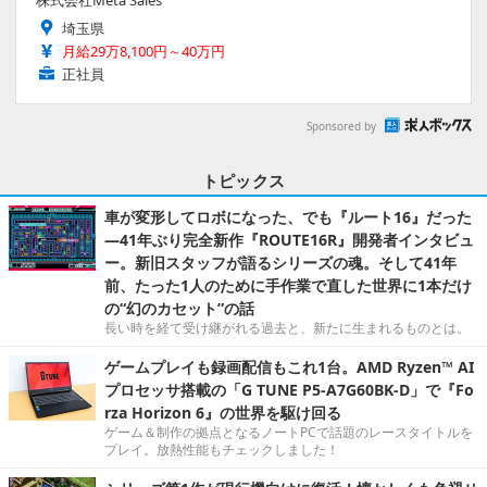
株式会社Meta Sales
埼玉県
月給29万8,100円～40万円
正社員
Sponsored by
トピックス
車が変形してロボになった、でも『ルート16』だった
―41年ぶり完全新作『ROUTE16R』開発者インタビュ
ー。新旧スタッフが語るシリーズの魂。そして41年
前、たった1人のために手作業で直した世界に1本だけ
の“幻のカセット”の話
長い時を経て受け継がれる過去と、新たに生まれるものとは。
ゲームプレイも録画配信もこれ1台。AMD Ryzen™ AI
プロセッサ搭載の「G TUNE P5-A7G60BK-D」で『Fo
rza Horizon 6』の世界を駆け回る
ゲーム＆制作の拠点となるノートPCで話題のレースタイトルを
プレイ。放熱性能もチェックしました！