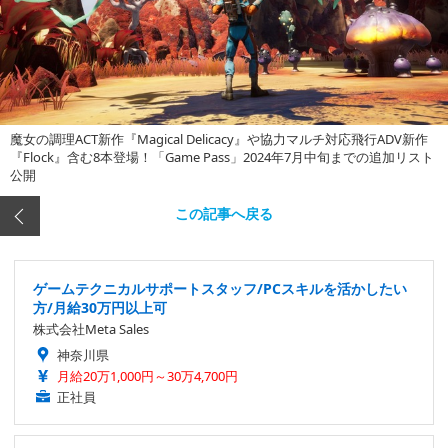
魔女の調理ACT新作『Magical Delicacy』や協力マルチ対応飛行ADV新作
『Flock』含む8本登場！「Game Pass」2024年7月中旬までの追加リスト
公開
この記事へ戻る
ゲームテクニカルサポートスタッフ/PCスキルを活かしたい
方/月給30万円以上可
株式会社Meta Sales
神奈川県
月給20万1,000円～30万4,700円
正社員