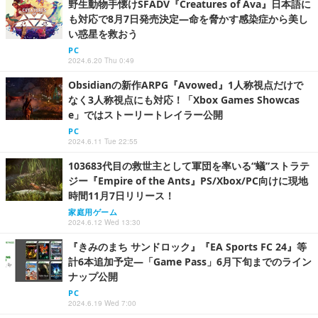
野生動物手懐けSFADV『Creatures of Ava』日本語に
も対応で8月7日発売決定―命を脅かす感染症から美し
い惑星を救おう
PC
2024.6.20 Thu 0:49
Obsidianの新作ARPG『Avowed』1人称視点だけで
なく3人称視点にも対応！「Xbox Games Showcas
e」ではストーリートレイラー公開
PC
2024.6.11 Tue 22:55
103683代目の救世主として軍団を率いる“蟻”ストラテ
ジー『Empire of the Ants』PS/Xbox/PC向けに現地
時間11月7日リリース！
家庭用ゲーム
2024.6.12 Wed 13:30
『きみのまち サンドロック』『EA Sports FC 24』等
計6本追加予定―「Game Pass」6月下旬までのライン
ナップ公開
PC
2024.6.19 Wed 7:00