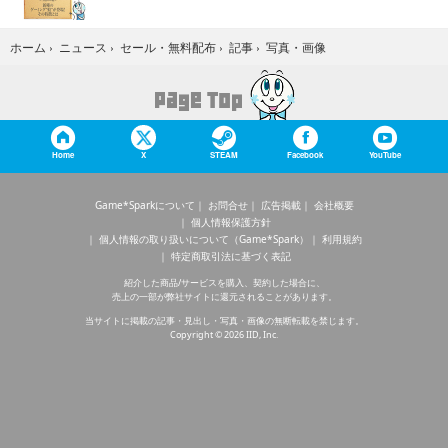
写真・画像
ホーム
›
ニュース
›
セール・無料配布
›
記事
›
Home
X
STEAM
Facebook
YouTube
Game*Sparkについて
お問合せ
広告掲載
会社概要
個人情報保護方針
個人情報の取り扱いについて（Game*Spark）
利用規約
特定商取引法に基づく表記
紹介した商品/サービスを購入、契約した場合に、
売上の一部が弊社サイトに還元されることがあります。
当サイトに掲載の記事・見出し・写真・画像の無断転載を禁じます。
Copyright © 2026 IID, Inc.