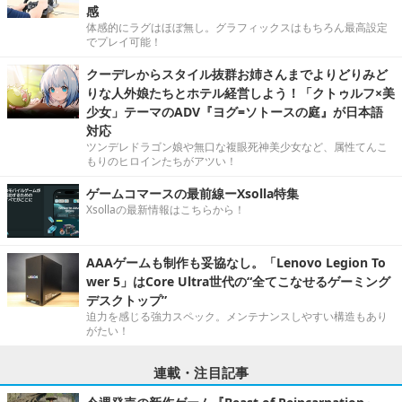
感
体感的にラグはほぼ無し。グラフィックスはもちろん最高設定
でプレイ可能！
クーデレからスタイル抜群お姉さんまでよりどりみど
りな人外娘たちとホテル経営しよう！「クトゥルフ×美
少女」テーマのADV『ヨグ=ソトースの庭』が日本語
対応
ツンデレドラゴン娘や無口な複眼死神美少女など、属性てんこ
もりのヒロインたちがアツい！
ゲームコマースの最前線ーXsolla特集
Xsollaの最新情報はこちらから！
AAAゲームも制作も妥協なし。「Lenovo Legion To
wer 5」はCore Ultra世代の“全てこなせるゲーミング
デスクトップ”
迫力を感じる強力スペック。メンテナンスしやすい構造もあり
がたい！
連載・注目記事