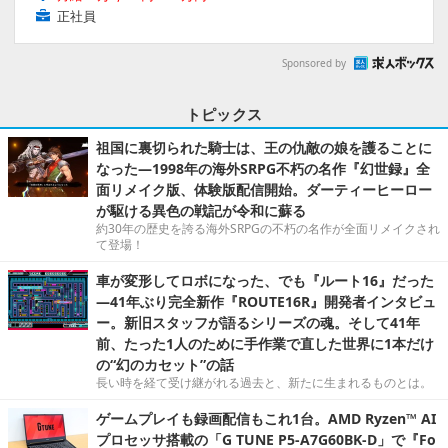
正社員
Sponsored by
トピックス
祖国に裏切られた騎士は、王の仇敵の娘を護ることに
なった―1998年の海外SRPG不朽の名作『幻世録』全
面リメイク版、体験版配信開始。ダーティーヒーロー
が駆ける異色の戦記が令和に蘇る
約30年の歴史を誇る海外SRPGの不朽の名作が全面リメイクされ
て登場！
車が変形してロボになった、でも『ルート16』だった
―41年ぶり完全新作『ROUTE16R』開発者インタビュ
ー。新旧スタッフが語るシリーズの魂。そして41年
前、たった1人のために手作業で直した世界に1本だけ
の“幻のカセット”の話
長い時を経て受け継がれる過去と、新たに生まれるものとは。
ゲームプレイも録画配信もこれ1台。AMD Ryzen™ AI
プロセッサ搭載の「G TUNE P5-A7G60BK-D」で『Fo