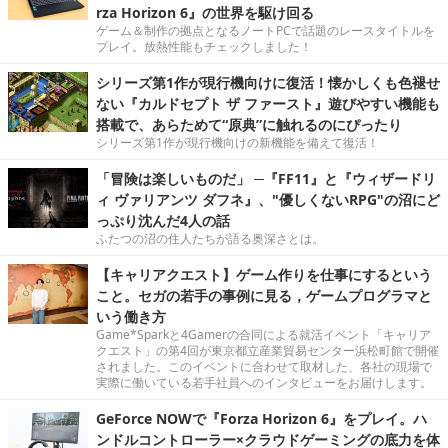
rza Horizon 6』の世界を駆け回る
ゲーム＆制作の拠点となるノートPCで話題のレースタイトルを
プレイ。放熱性能もチェックしました！
シリーズ第1作が現行機向けに復活！懐かしくも色褪せ
ない『カルドセプト ザ ファースト』遊びやすい機能も
搭載で、あらためて“原典”に触れるのにぴったり
シリーズ第1作が現行機向けの新機能を備えて復活！
「冒険は楽しいものだ」 ─『FF11』と『ウィザードリ
ィ ヴァリアンツ ダフネ』、"優しくないRPG"の沼にど
っぷり沈んだ4人の話
ふたつの沼の住人たちが語る奥深さとは。
【キャリアクエスト】ゲーム作りを仕事にするという
こと。セガの若手の事例に見る，ゲームプログラマと
いう働き方
Game*Sparkと4Gamerの合同による就活イベント「キャリア
クエスト」の第4回が東京都立産業貿易センター浜松町館で開催
されました。このイベントに合わせて取材した、各社の現場で
実際に働いている若手社員へのインタビューをお届けします。
GeForce NOWで『Forza Horizon 6』をプレイ。ハ
ンドルコントローラー×クラウドゲーミングの底力を体