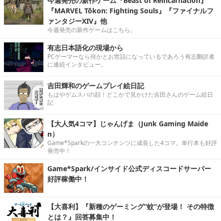
今週発売の新作ゲーム『Beast of Reincarnation』
『MARVEL Tōkon: Fighting Souls』『ファイナルフ
ァンタジーXIV』他
今週発売の新作ゲームはこちら。
有志日本語化の現場から
PCゲーマーなら何かとお世話になっているであろう有志翻訳者
に連続インタビュー。
吉田輝和のゲームプレイ絵日記
もはやゲムスパの顔！どこかで見かけた吉田さんのゲーム絵日
記
【大人気4コマ】じゃんげま（Junk Gaming Maide
n）
Game*Sparkの一大コンテンツに成長した4コマ。単行本も好評
発売中！
Game*Spark/インサイド公式ディスコードサーバー
好評稼働中！
【大喜利】『新種のゲーミング“蚊”が登場！ その特徴
とは？』回答募集中！