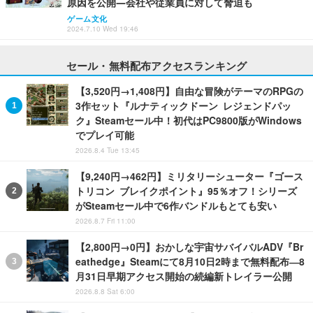
原因を公開―会社や従業員に対して脅迫も
ゲーム文化
2024.7.10 Wed 19:46
セール・無料配布アクセスランキング
【3,520円→1,408円】自由な冒険がテーマのRPGの
3作セット『ルナティックドーン レジェンドパッ
ク』Steamセール中！初代はPC9800版がWindows
でプレイ可能
2026.8.4 Tue 13:45
【9,240円→462円】ミリタリーシューター『ゴース
トリコン ブレイクポイント』95％オフ！シリーズ
がSteamセール中で6作バンドルもとても安い
2026.8.7 Fri 11:00
【2,800円→0円】おかしな宇宙サバイバルADV『Br
eathedge』Steamにて8月10日2時まで無料配布―8
月31日早期アクセス開始の続編新トレイラー公開
2026.8.8 Sat 6:00