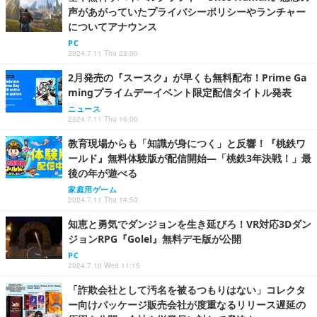
声があがっていたプライバシーポリシーやランチャー
についてアナウンス
PC
2024.7.11 Thu 23:00
2月発売の『スースク』が早くも無料配布！Prime Ga
mingプライムデーイベント限定配信タイトル発表
ニュース
2024.7.11 Thu 16:00
教育現場からも「知識が身につく」と反響！『桃鉄ワ
ールド』無料体験版が配信開始―「桃鉄3年決戦！」最
後の年が遊べる
家庭用ゲーム
2024.7.11 Thu 14:50
知恵と勇気でダンジョンを生き延びろ！VR対応3Dダン
ジョンRPG『Golel』無料デモ版が公開
PC
2024.7.10 Wed 11:15
「詐欺会社として汚名を被るつもりはない」コレクタ
ー向けパッケージ販売会社が度重なるリリース遅延の