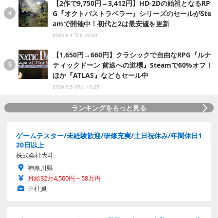
【2作で9,750円→3,412円】HD-2Dの始祖となるRP
G『オクトパストラベラー』シリーズのセールがSte
amで開催中！初代と2は最安値を更新
2026.8.4 Tue 19:30
【1,650円→660円】クラシックで自由なRPG『ルナ
ティックドーン 前途への道標』Steamで60%オフ！
ほか『ATLAS』などもセール中
2026.8.5 Wed 13:25
ランキングをもっと見る
ゲームテスター/未経験歓迎/研修充実/土日祝休み/年間休日1
20日以上
株式会社大斗
神奈川県
月給32万4,500円～58万円
正社員