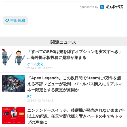
Sponsored by
吉田輝和
関連ニュース
「すべてのRPGは兜を隠すオプションを実装すべき」
…海外掲示板投稿に是非が集まる
ゲーム文化
2024.7.12 Fri 12:06
『Apex Legends』この数日間でSteamに1万件を超
える不評レビューが殺到…バトルパス購入にリアルマ
ネー限定とする変更が原因か
PC
2024.7.12 Fri 18:12
ニンテンドースイッチ、後継機が発売されないまま7年
以上が経過。任天堂歴代据え置きハードの中でもトッ
プの寿命に