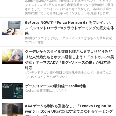
Game*Sparkと4Gamerの合同による就活イベント「キャリア
クエスト」の第4回が東京都立産業貿易センター浜松町館で開催
されました。このイベントに合わせて取材した、各社の現場で
実際に働いている若手社員へのインタビューをお届けします。
GeForce NOWで『Forza Horizon 6』をプレイ。ハ
ンドルコントローラー×クラウドゲーミングの底力を体
感
体感的にラグはほぼ無し。グラフィックスはもちろん最高設定
でプレイ可能！
クーデレからスタイル抜群お姉さんまでよりどりみど
りな人外娘たちとホテル経営しよう！「クトゥルフ×美
少女」テーマのADV『ヨグ=ソトースの庭』が日本語
対応
ツンデレドラゴン娘や無口な複眼死神美少女など、属性てんこ
もりのヒロインたちがアツい！
ゲームコマースの最前線ーXsolla特集
Xsollaの最新情報はこちらから！
AAAゲームも制作も妥協なし。「Lenovo Legion To
wer 5」はCore Ultra世代の“全てこなせるゲーミング