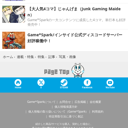
【大人気4コマ】じゃんげま（Junk Gaming Maide
n）
Game*Sparkの一大コンテンツに成長した4コマ。単行本も好評
発売中！
Game*Spark/インサイド公式ディスコードサーバー
好評稼働中！
写真・画像
ホーム
›
連載・特集
›
特集
›
記事
›
Home
X
STEAM
Facebook
YouTube
Game*Sparkについて
お問合せ
広告掲載
会社概要
個人情報保護方針
個人情報の取り扱いについて（Game*Spark）
利用規約
特定商取引法に基づく表記
紹介した商品/サービスを購入、契約した場合に、
売上の一部が弊社サイトに還元されることがあります。