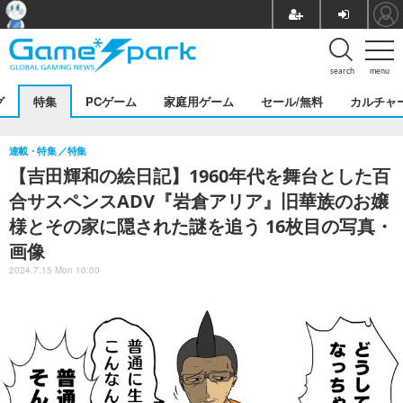
search
menu
グ
特集
PCゲーム
家庭用ゲーム
セール/無料
カルチャ
連載・特集
特集
【吉田輝和の絵日記】1960年代を舞台とした百
合サスペンスADV『岩倉アリア』旧華族のお嬢
様とその家に隠された謎を追う 16枚目の写真・
画像
2024.7.15 Mon 10:00