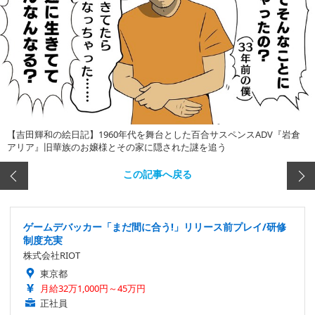
【吉田輝和の絵日記】1960年代を舞台とした百合サスペンスADV『岩倉
アリア』旧華族のお嬢様とその家に隠された謎を追う
この記事へ戻る
ゲームデバッカー「まだ間に合う!」リリース前プレイ/研修
制度充実
株式会社RIOT
東京都
月給32万1,000円～45万円
正社員