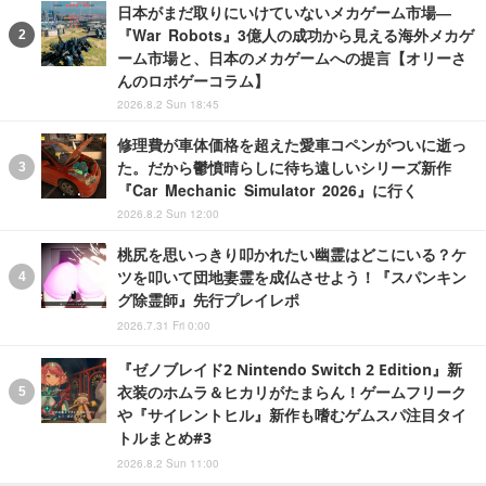
日本がまだ取りにいけていないメカゲーム市場―
『War Robots』3億人の成功から見える海外メカゲ
ーム市場と、日本のメカゲームへの提言【オリーさ
んのロボゲーコラム】
2026.8.2 Sun 18:45
修理費が車体価格を超えた愛車コペンがついに逝っ
た。だから鬱憤晴らしに待ち遠しいシリーズ新作
『Car Mechanic Simulator 2026』に行く
2026.8.2 Sun 12:00
桃尻を思いっきり叩かれたい幽霊はどこにいる？ケ
ツを叩いて団地妻霊を成仏させよう！『スパンキン
グ除霊師』先行プレイレポ
2026.7.31 Fri 0:00
『ゼノブレイド2 Nintendo Switch 2 Edition』新
衣装のホムラ＆ヒカリがたまらん！ゲームフリーク
や『サイレントヒル』新作も嗜むゲムスパ注目タイ
トルまとめ#3
2026.8.2 Sun 11:00