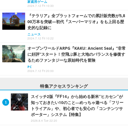
家庭用ゲーム
2024.7.12 Fri 10:30
『テラリア』全プラットフォームでの累計販売数が5,8
00万本を突破―初代『スーパーマリオ』をも上回る歴
史的な記録に
ニュース
2024.7.12 Fri 10:22
オープンワールドARPG『KAKU: Ancient Seal』“非常
に好評”スタート！空飛ぶ豚と大地のバランスを修復す
るためファンタジーな原始時代を冒険
PC
2024.7.12 Fri 20:00
特集アクセスランキング
スイッチ2版『FF14』から始める新米“ヒカセン”が
知っておきたい10のこと―めっちゃ遊べる「フリー
トライアル」や、初心者でも安心の「コンテンツサ
ポーター」システム【特集】
2026.8.4 Tue 22:20