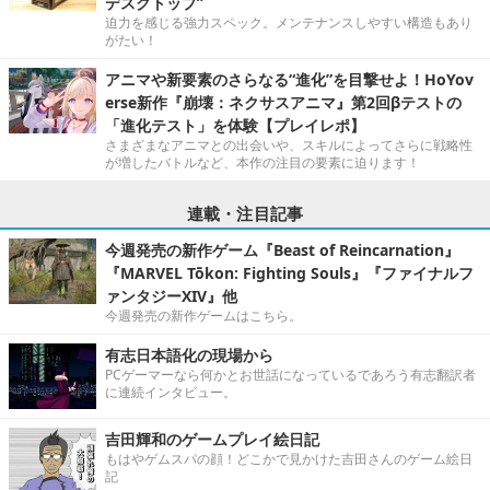
デスクトップ”
迫力を感じる強力スペック。メンテナンスしやすい構造もあり
がたい！
アニマや新要素のさらなる“進化”を目撃せよ！HoYov
erse新作『崩壊：ネクサスアニマ』第2回βテストの
「進化テスト」を体験【プレイレポ】
さまざまなアニマとの出会いや、スキルによってさらに戦略性
が増したバトルなど、本作の注目の要素に迫ります！
連載・注目記事
今週発売の新作ゲーム『Beast of Reincarnation』
『MARVEL Tōkon: Fighting Souls』『ファイナルフ
ァンタジーXIV』他
今週発売の新作ゲームはこちら。
有志日本語化の現場から
PCゲーマーなら何かとお世話になっているであろう有志翻訳者
に連続インタビュー。
吉田輝和のゲームプレイ絵日記
もはやゲムスパの顔！どこかで見かけた吉田さんのゲーム絵日
記