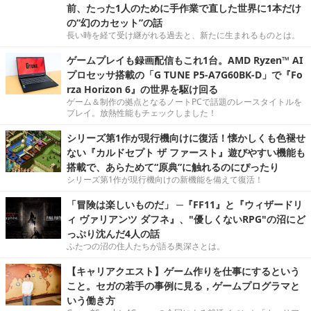
前、たった1人のために手作業で直した世界に1本だけ
の“幻のカセット”の話
長い時を経て受け継がれる過去と、新たに生まれるものとは。
ゲームプレイも録画配信もこれ1台。AMD Ryzen™ AI
プロセッサ搭載の「G TUNE P5-A7G60BK-D」で『Fo
rza Horizon 6』の世界を駆け回る
ゲーム＆制作の拠点となるノートPCで話題のレースタイトルを
プレイ。放熱性能もチェックしました！
シリーズ第1作が現行機向けに復活！懐かしくも色褪せ
ない『カルドセプト ザ ファースト』遊びやすい機能も
搭載で、あらためて“原典”に触れるのにぴったり
シリーズ第1作が現行機向けの新機能を備えて復活！
「冒険は楽しいものだ」 ─『FF11』と『ウィザードリ
ィ ヴァリアンツ ダフネ』、"優しくないRPG"の沼にど
っぷり沈んだ4人の話
ふたつの沼の住人たちが語る奥深さとは。
【キャリアクエスト】ゲーム作りを仕事にするという
こと。セガの若手の事例に見る，ゲームプログラマと
いう働き方