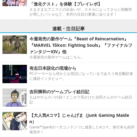
「進化テスト」を体験【プレイレポ】
さまざまなアニマとの出会いや、スキルによってさらに戦略性
が増したバトルなど、本作の注目の要素に迫ります！
連載・注目記事
今週発売の新作ゲーム『Beast of Reincarnation』
『MARVEL Tōkon: Fighting Souls』『ファイナルフ
ァンタジーXIV』他
今週発売の新作ゲームはこちら。
有志日本語化の現場から
PCゲーマーなら何かとお世話になっているであろう有志翻訳者
に連続インタビュー。
吉田輝和のゲームプレイ絵日記
もはやゲムスパの顔！どこかで見かけた吉田さんのゲーム絵日
記
【大人気4コマ】じゃんげま（Junk Gaming Maide
n）
Game*Sparkの一大コンテンツに成長した4コマ。単行本も好評
発売中！