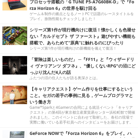
プロセッサ搭載の「G TUNE P5-A7G60BK-D」で『Fo
rza Horizon 6』の世界を駆け回る
ゲーム＆制作の拠点となるノートPCで話題のレースタイトルを
プレイ。放熱性能もチェックしました！
シリーズ第1作が現行機向けに復活！懐かしくも色褪せ
ない『カルドセプト ザ ファースト』遊びやすい機能も
搭載で、あらためて“原典”に触れるのにぴったり
シリーズ第1作が現行機向けの新機能を備えて復活！
「冒険は楽しいものだ」 ─『FF11』と『ウィザードリ
ィ ヴァリアンツ ダフネ』、"優しくないRPG"の沼にど
っぷり沈んだ4人の話
ふたつの沼の住人たちが語る奥深さとは。
【キャリアクエスト】ゲーム作りを仕事にするという
こと。セガの若手の事例に見る，ゲームプログラマと
いう働き方
Game*Sparkと4Gamerの合同による就活イベント「キャリア
クエスト」の第4回が東京都立産業貿易センター浜松町館で開催
されました。このイベントに合わせて取材した、各社の現場で
実際に働いている若手社員へのインタビューをお届けします。
GeForce NOWで『Forza Horizon 6』をプレイ。ハ