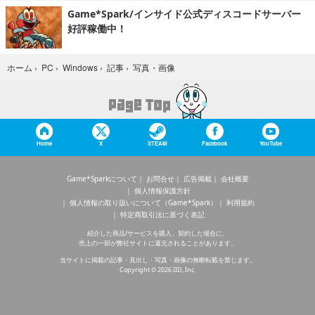
Game*Spark/インサイド公式ディスコードサーバー
好評稼働中！
写真・画像
ホーム
›
PC
›
Windows
›
記事
›
Home
X
STEAM
Facebook
YouTube
Game*Sparkについて
お問合せ
広告掲載
会社概要
個人情報保護方針
個人情報の取り扱いについて（Game*Spark）
利用規約
特定商取引法に基づく表記
紹介した商品/サービスを購入、契約した場合に、
売上の一部が弊社サイトに還元されることがあります。
当サイトに掲載の記事・見出し・写真・画像の無断転載を禁じます。
Copyright © 2026 IID, Inc.