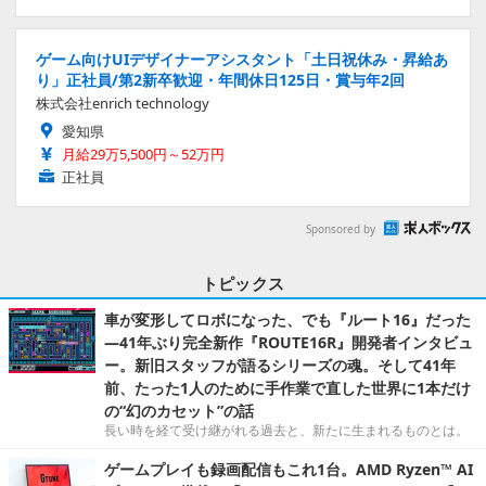
ゲーム向けUIデザイナーアシスタント「土日祝休み・昇給あ
り」正社員/第2新卒歓迎・年間休日125日・賞与年2回
株式会社enrich technology
愛知県
月給29万5,500円～52万円
正社員
Sponsored by
トピックス
車が変形してロボになった、でも『ルート16』だった
―41年ぶり完全新作『ROUTE16R』開発者インタビュ
ー。新旧スタッフが語るシリーズの魂。そして41年
前、たった1人のために手作業で直した世界に1本だけ
の“幻のカセット”の話
長い時を経て受け継がれる過去と、新たに生まれるものとは。
ゲームプレイも録画配信もこれ1台。AMD Ryzen™ AI