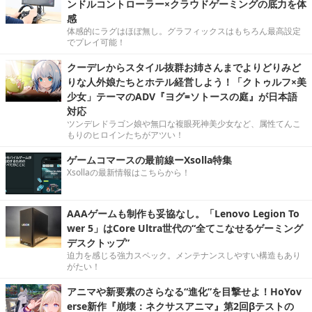
ンドルコントローラー×クラウドゲーミングの底力を体
感
体感的にラグはほぼ無し。グラフィックスはもちろん最高設定
でプレイ可能！
クーデレからスタイル抜群お姉さんまでよりどりみど
りな人外娘たちとホテル経営しよう！「クトゥルフ×美
少女」テーマのADV『ヨグ=ソトースの庭』が日本語
対応
ツンデレドラゴン娘や無口な複眼死神美少女など、属性てんこ
もりのヒロインたちがアツい！
ゲームコマースの最前線ーXsolla特集
Xsollaの最新情報はこちらから！
AAAゲームも制作も妥協なし。「Lenovo Legion To
wer 5」はCore Ultra世代の“全てこなせるゲーミング
デスクトップ”
迫力を感じる強力スペック。メンテナンスしやすい構造もあり
がたい！
アニマや新要素のさらなる“進化”を目撃せよ！HoYov
erse新作『崩壊：ネクサスアニマ』第2回βテストの