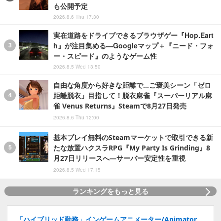
も公開予定
2026.8.6 Thu 17:30
実在道路をドライブできるブラウザゲー『Hop.Eart
h』が注目集める―Googleマップ＋『ニード・フォ
ー・スピード』のようなゲーム性
2026.8.5 Wed 13:50
自由な角度から好きな距離で…ご褒美シーン「ゼロ
距離脱衣」目指して！脱衣麻雀『スーパーリアル麻
雀 Venus Returns』Steamで8月27日発売
2026.8.6 Thu 12:00
基本プレイ無料のSteamマーケットで取引できる新
たな放置ハクスラRPG『My Party Is Grinding』8
月27日リリースへ―サーバー安定性を重視
2026.8.5 Wed 17:15
ランキングをもっと見る
「ハイブリッド勤務」インゲームアニメーター/Animator