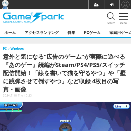
search
menu
ホーム
アクセスランキング
特集
PCゲーム
家庭用ゲー
PC
Windows
意外と気になる“広告のゲーム”が実際に遊べる
『あのゲー』続編がSteam/PS4/PS5/スイッチ
配信開始！「線を書いて猫を守るやつ」や「壁
に跳弾させて倒すやつ」など収録 4枚目の写
真・画像
2024.7.18 Thu 10:23