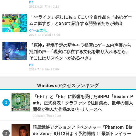
PC
2023.9.21 Thu 10:28
「○○ライク」探しにもってこい？自作品を「あのゲー
ムに似すぎ」とSNSで紹介する開発者たちが続出
ゲーム文化
2024.1.10 Wed 16:05
『原神』登場予定の新キャラ描写にゲーム内声優から
批判の声─「現実に存在する文化を取り入れるなら、
そこにはリスペクトがあるべき」
PC
2024.7.16 Tue 23:00
Windowsアクセスランキング
『FFT』と『FE』に影響を受けたSRPG『Beaten P
ath』正式発表！クラファンで注目集め、数年の個人
開発が生んだ作品2027年リリースへ
2026.8.6 Thu 12:30
暗黒武侠アクションアドベンチャー『Phantom Bla
de Zero』8月12日より予約開始！ 最新トレイラー