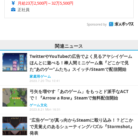
月給23万2,500円～32万5,500円
正社員
Sponsored by
関連ニュース
TwitterやYouTubeの広告でよく見るアヤシイゲーム
ほんとに遊べる！棒人間ミニゲーム集『どこかで見
た“あのゲー”ムたち』スイッチ/Steamで配信開始
家庭用ゲーム
2023.7.20 Thu 10:41
弓矢を増やす「あのゲーム」をもっとド派手なACT
で！『Arrow a Row』Steamで無料配信開始
ゲーム文化
2023.8.21 Mon 16:01
“広告ゲー”が真っ向からSteamに殴り込み！？どこか
で見覚えのあるシューティングパズル『Stormshot』
発表