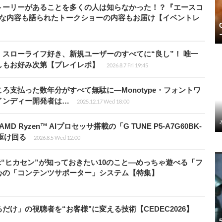
トーリーがあることを多くの人は知らなかった！？『エースコ
的な内容も語られたトークショーの内容もお届け【イベントレ
スローライフ好き、新規ユーザーのすべてに“良し”！ 唯一
しもお好み次第【プレイレポ】
2026.8.7 Fri 19:45
ろ支払った数年分がすべて無駄に―Monotype・フォントワ
インディー開発者は…
2025.12.17 Wed 18:00
Ryzen™ AIプロセッサ搭載の「G TUNE P5-A7G60BK-
を駆け回る
2026.8.5 Wed 12:00
米“ヒカセン”が知っておきたい10のこと―めっちゃ遊べる「フ
心の「コンテンツサポーター」システム【特集】
け」の視聴者を“お客様"に変える技術【CEDEC2026】