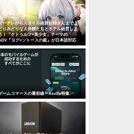
クーデレからスタイル抜群お姉さんまでより
どりみどりな人外娘たちとホテル経営しよ
う！「クトゥルフ×美少女」テーマの
ADV『ヨグ=ソトースの庭』が日本語対応
ゲームコマースの最前線ーXsolla特集