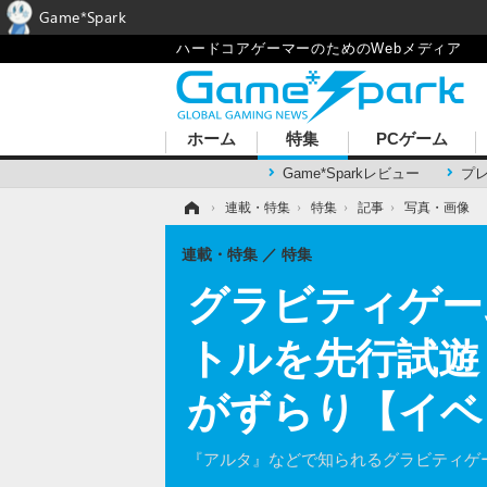
Game*Spark
ハードコアゲーマーのためのWebメディア
ホーム
特集
PCゲーム
Game*Sparkレビュー
プ
ホーム
›
連載・特集
›
特集
›
記事
›
写真・画像
連載・特集
特集
グラビティゲームア
トルを先行試遊
がずらり【イベ
『アルタ』などで知られるグラビティゲ