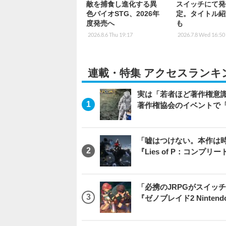
敵を捕食し進化する異
スイッチにて発
色バイオSTG、2026年
定。タイトル紹
度発売へ
も
2026.8.6 Thu 19:17
2026.7.8 Wed 16:50
連載・特集 アクセスランキ
実は「若者ほど著作権意
著作権協会のイベントで
「嘘はつけない。本作は
『Lies of P：コンプリ
「必携のJRPGがスイッ
『ゼノブレイド2 Nintendo S