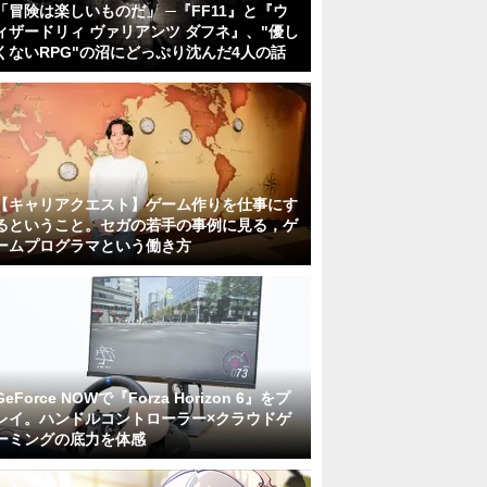
「冒険は楽しいものだ」 ─『FF11』と『ウ
ィザードリィ ヴァリアンツ ダフネ』、"優し
くないRPG"の沼にどっぷり沈んだ4人の話
【キャリアクエスト】ゲーム作りを仕事にす
るということ。セガの若手の事例に見る，ゲ
ームプログラマという働き方
GeForce NOWで『Forza Horizon 6』をプ
レイ。ハンドルコントローラー×クラウドゲ
ーミングの底力を体感