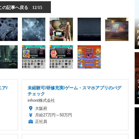
この記事へ戻る
12/15
ア/
未経験可/研修充実/ゲーム・スマホアプリのバグ
り
チェック
infront株式会社
大阪府
月給27万円～50万円
正社員