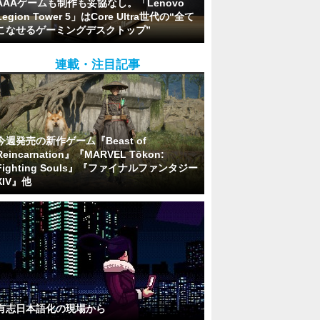
AAAゲームも制作も妥協なし。「Lenovo
Legion Tower 5」はCore Ultra世代の“全て
こなせるゲーミングデスクトップ”
連載・注目記事
今週発売の新作ゲーム『Beast of
Reincarnation』『MARVEL Tōkon:
Fighting Souls』『ファイナルファンタジー
XIV』他
有志日本語化の現場から