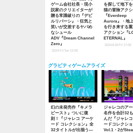
ゲーム会社社長・現小
を探して地下を
説家のクリエイターが
猫の冒険アクシ
贈る常識破りの『デビ
『Everdeep
ルリバーシ』・狂気と
Aurora』・
笑いが交差するヤバめ
を行き来する重
なシュール
アクション『LO
ADV『Dream Channel
ETERNAL』
Zero』
2024.8.30 Fri 17:00
2024.9.3 Tue 12:00
グラビティゲームアライズ
幻の未発売作『キメラ
ジャレコのアー
ビースト』ついに復
名作を合計32
刻！『ジャレコ アーケ
んだ『ジャレコ
ード コレクション』全
ードコレクショ
32タイトルが出揃う―
Vol.1・2がStea