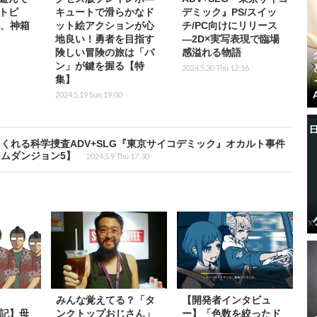
トピ
キュートで滑らかなド
デミック』PS/スイッ
ce、神箱
ット絵アクションが心
チ/PC向けにリリース
地良い！勇者を目指す
―2D×実写表現で臨場
険しい冒険の旅は「パ
感溢れる物語
ン」が鍵を握る【特
2024.5.30 Thu 12:16
集】
2024.5.19 Sun 19:00
くれる科学捜査ADV+SLG『東京サイコデミック』オカルト事件
ムダンジョン5】
2024.5.9 Thu 17:30
みんな覚えてる？「タ
【開発者インタビュ
絵日記】母
ンクトップおじさん」
ー】「色数を絞ったド