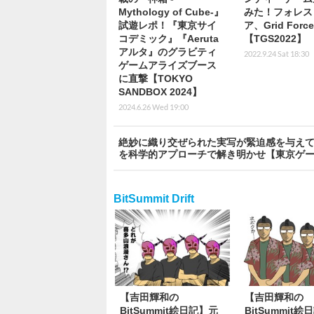
Mythology of Cube-』
みた！フォレス
試遊レポ！『東京サイ
ア、Grid For
コデミック』『Aeruta
【TGS2022】
アルタ』のグラビティ
2022.9.24 Sat 18:30
ゲームアライズブース
に直撃【TOKYO
SANDBOX 2024】
2024.6.26 Wed 19:00
絶妙に織り交ぜられた実写が緊迫感を与えて
を科学的アプローチで解き明かせ【東京ゲー
BitSummit Drift
【吉田輝和の
【吉田輝和の
BitSummit絵日記】元
BitSummit