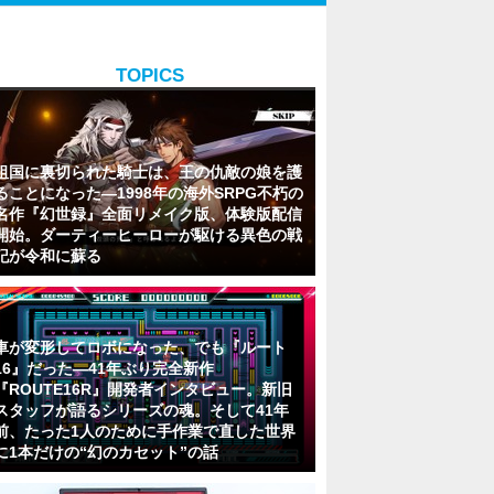
TOPICS
祖国に裏切られた騎士は、王の仇敵の娘を護
ることになった―1998年の海外SRPG不朽の
名作『幻世録』全面リメイク版、体験版配信
開始。ダーティーヒーローが駆ける異色の戦
記が令和に蘇る
車が変形してロボになった、でも『ルート
16』だった―41年ぶり完全新作
『ROUTE16R』開発者インタビュー。新旧
スタッフが語るシリーズの魂。そして41年
前、たった1人のために手作業で直した世界
に1本だけの“幻のカセット”の話