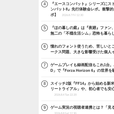
『エースコンバット』シリーズにス
ンバット8』先行体験会レポ。衝撃
ポ】
2026.8.7 Fri 12:30
『ほの暮しの庭』は『夜廻』ファン、
無二の「不穏生活シム」恐怖も暮ら
憧れのフォント使うため、苦しいとこ
ークス問題、大きな影響受けた個人
ゲームプレイも録画配信もこれ1台。AMD 
D」で『Forza Horizon 6』の世界
スイッチ2版『FF14』から始める新
リートライアル」や、初心者でも安
2026.8.4 Tue 22:20
ゲーム実況の視聴者連携とは？「見るだ
2026.8.8 Sat 12:30