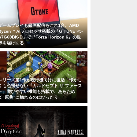
ゲームプレイも録画配信もこれ1台。AMD
Ryzen™ AIプロセッサ搭載の「G TUNE P5-
A7G60BK-D」で『Forza Horizon 6』の世
界を駆け回る
シリーズ第1作が現行機向けに復活！懐かし
くも色褪せない『カルドセプト ザ ファース
ト』遊びやすい機能も搭載で、あらため
て“原典”に触れるのにぴったり