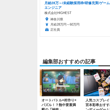
月給28万～/未経験採用枠/研修充実/ゲー
エンジニア
株式会社HIGHEST
神奈川県
月給28万円～60万円
正社員
編集部おすすめの記事
オートバトル×村作り×
人気コスプレイ
パズル！？熱中要素満
宮本彩希おすす
載の『神箱 -
ンディーゲーム