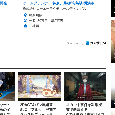
ム開発
ゲームプランナー/神奈川県/新高島駅/横浜市
株式会社コーエーテクモホールディングス
神奈川県
年収480万円～860万円
正社員
Sponsored by
ヤー・
2DACT&パン屋経営
オカルト事件を科学捜
めのイ
SLG『アルタ』早期ア
査で解決する
遊んで
クセス版プレイレポ―
ADV+SLG『東京サイコ