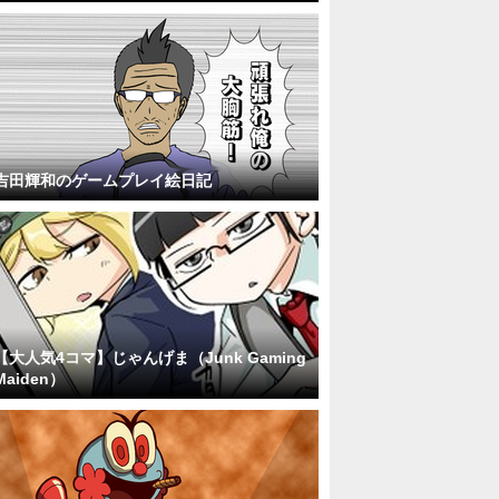
吉田輝和のゲームプレイ絵日記
【大人気4コマ】じゃんげま（Junk Gaming
Maiden）