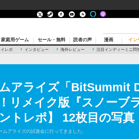
家庭用ゲーム
セール・無料
読者の声
漫画
イン
レイレポ
インタビュー
海外レビュー
注目インディーミニ問
ライズ「BitSummit D
！リメイク版『スノーブラ
ントレポ】 12枚目の写真
ームアライズの試遊会に行ってきました。