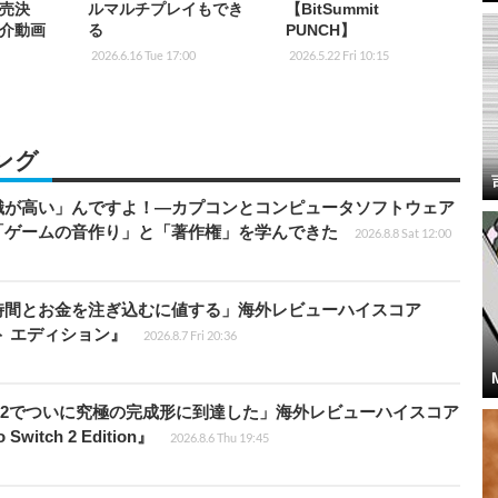
売決
ルマルチプレイもでき
【BitSummit
介動画
る
PUNCH】
2026.6.16 Tue 17:00
2026.5.22 Fri 10:15
ング
識が高い」んですよ！―カプコンとコンピュータソフトウェア
「ゲームの音作り」と「著作権」を学んできた
2026.8.8 Sat 12:00
時間とお金を注ぎ込むに値する」海外レビューハイスコア
ート エディション』
2026.8.7 Fri 20:36
チ2でついに究極の完成形に到達した」海外レビューハイスコア
witch 2 Edition』
2026.8.6 Thu 19:45