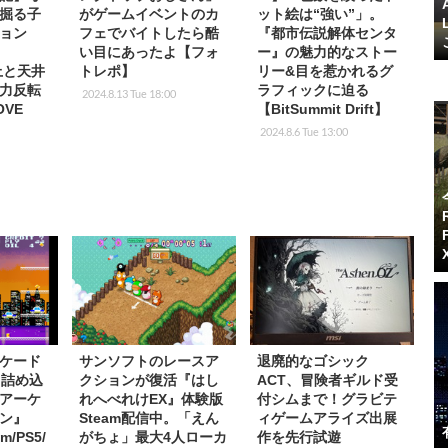
掘る子
がゲームイベントのカ
ット絵は“強い”」。
ョン
フェでバイトしたら酷
『都市伝説解体センタ
い目にあったよ【フォ
ー』の魅力的なストー
地上と天井
トレポ】
リー&目を惹かれるグ
力反転
ラフィックに迫る
2024.8.13 Tue 18:00
VE
【BitSummit Drift】
2024.8.6 Tue 13:00
ケード
サンソフトのレースア
退廃的なゴシック
も詰め込
クションが復活『はし
ACT、冒険者ギルド受
アーケ
れへべれけEX』体験版
付シムまで！グラビテ
ン』
Steam配信中。「えん
ィゲームアライズ出展
m/PS5/
がちょ」最大4人ローカ
作を先行試遊