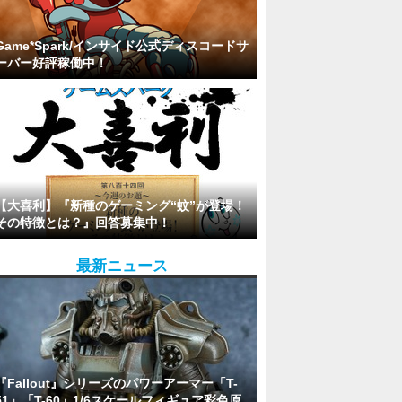
Game*Spark/インサイド公式ディスコードサ
ーバー好評稼働中！
【大喜利】『新種のゲーミング“蚊”が登場！
その特徴とは？』回答募集中！
最新ニュース
『Fallout』シリーズのパワーアーマー「T-
51」「T-60」1/6スケールフィギュア彩色原