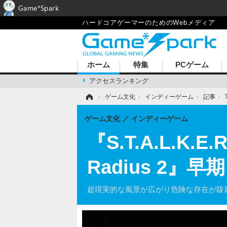
Game*Spark
ハードコアゲーマーのためのWebメディア
ホーム
特集
PCゲーム
アクセスランキング
ホーム
›
ゲーム文化
›
インディーゲーム
›
記事
›
ゲーム文化
インディーゲーム
『S.T.A.L.K
Radius 2
超現実的な風景が広がり危険な存在が跋