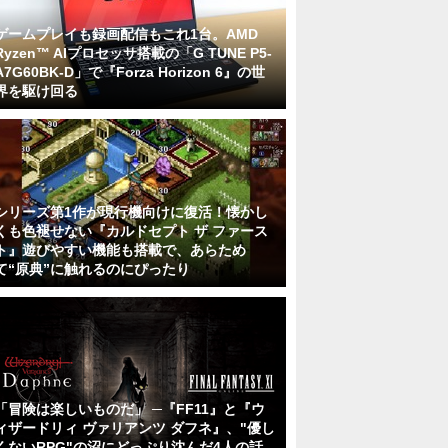
ゲームプレイも録画配信もこれ1台。AMD
Ryzen™ AIプロセッサ搭載の「G TUNE P5-
A7G60BK-D」で『Forza Horizon 6』の世
界を駆け回る
シリーズ第1作が現行機向けに復活！懐かし
くも色褪せない『カルドセプト ザ ファース
ト』遊びやすい機能も搭載で、あらため
て“原典”に触れるのにぴったり
「冒険は楽しいものだ」 ─『FF11』と『ウ
ィザードリィ ヴァリアンツ ダフネ』、"優し
くないRPG"の沼にどっぷり沈んだ4人の話