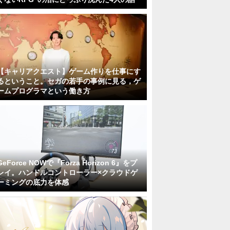
【キャリアクエスト】ゲーム作りを仕事にす
るということ。セガの若手の事例に見る，ゲ
ームプログラマという働き方
GeForce NOWで『Forza Horizon 6』をプ
レイ。ハンドルコントローラー×クラウドゲ
ーミングの底力を体感