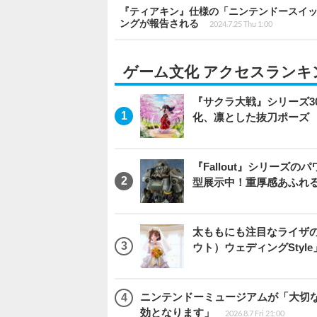
『ティアキン』仕様の「ニンテンドースイ
ングが報告される
2024.7.25 Thu 1:00
ゲーム文化 アクセスランキ
『サクラ大戦』シリーズ3
化、凛とした抜刀ポーズ
『Fallout』シリーズの
型展示中！重厚感あふれ
太ももにも注目なライザ
ウト）ウェディングStyl
ニンテンドーミュージアムが「大切
効となります」
2026.8.7 Fri 21:00