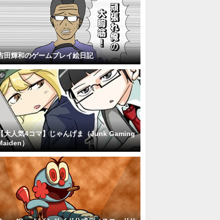
吉田輝和のゲームプレイ絵日記
【大人気4コマ】じゃんげま（Junk Gaming
Maiden）