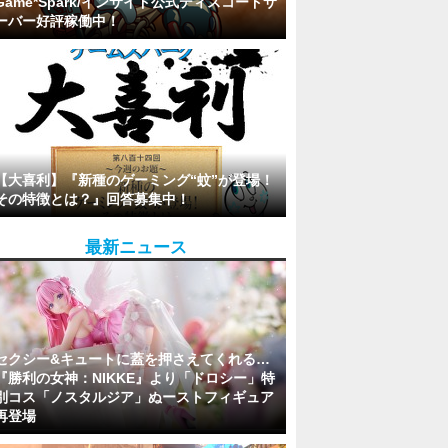
Game*Spark/インサイド公式ディスコードサ
ーバー好評稼働中！
【大喜利】『新種のゲーミング“蚊”が登場！
その特徴とは？』回答募集中！
最新ニュース
セクシー&キュートに蓋を押さえてくれる…
『勝利の女神：NIKKE』より「ドロシー」特
別コス「ノスタルジア」ぬーストフィギュア
再登場