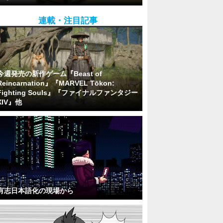
連載・注目記事
今週発売の新作ゲーム『Beast of
Reincarnation』『MARVEL Tōkon:
Fighting Souls』『ファイナルファンタジー
XIV』他
有志日本語化の現場から