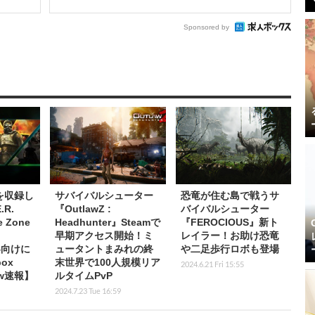
Sponsored by
を収録し
サバイバルシューター
恐竜が住む島で戦うサ
.R.
『OutlawZ :
バイバルシューター
e Zone
Headhunter』Steamで
『FEROCIOUS』新ト
早期アクセス開始！ミ
レイラー！お助け恐竜
S4向けに
ュータントまみれの終
や二足歩行ロボも登場
ox
末世界で100人規模リア
2024.6.21 Fri 15:55
iew速報】
ルタイムPvP
2024.7.23 Tue 16:59