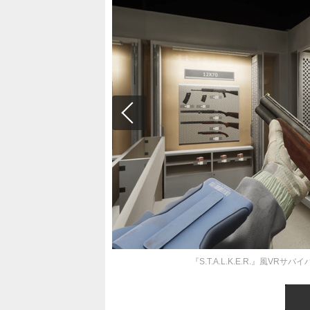
『S.T.A.L.K.E.R.』風VRサ