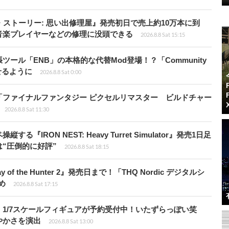
・ストーリー: 思い出修理屋』発売初日で売上約10万本に到
音楽プレイヤーなどの修理に没頭できる
2026.8.8 Sat 15:15
ール「ENB」の本格的な代替Mod登場！？「Community
せるように
2026.8.8 Sat 0:00
「ファイナルファンタジー ピクセルリマスター ビルドチャー
2026.8.8 Sat 11:30
RON NEST: Heavy Turret Simulator』発売1日足
は“圧倒的に好評”
2026.8.8 Sat 18:15
of the Hunter 2』発売日まで！「THQ Nordic デジタルシ
め
2026.8.8 Sat 17:15
1/7スケールフィギュアが予約受付中！いたずらっぽい笑
やかさを演出
2026.8.8 Sat 13:00