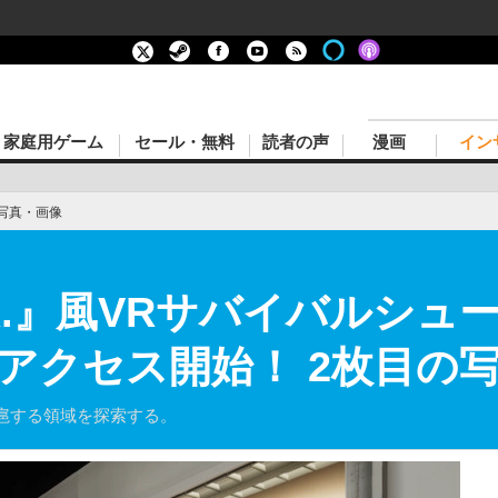
家庭用ゲーム
セール・無料
読者の声
漫画
イン
写真・画像
.E.R.』風VRサバイバルシュータ
』早期アクセス開始！ 2枚目の
扈する領域を探索する。