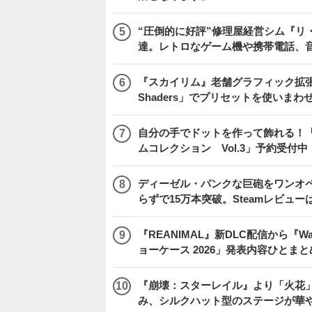
“圧倒的に好評”修理屋経営シム『リ
達。レトロなゲーム機や携帯電話、
『スカイリム』老舗グラフィック拡張ツ
Shaders」でプリセットを使いまわ
自分の手でドットを作って飾れる！
ムコレクション Vol.3」予約受付中
ディーゼル・パンクな巨砲をワンオペ操縦する『I
らずで15万本突破。Steamレビュー
『REANIMAL』新DLC配信から『Way 
ョーケース 2026」発表内容ひとまと
『崩壊：スターレイル』より「火花」
み、シルクハット型のステージが華