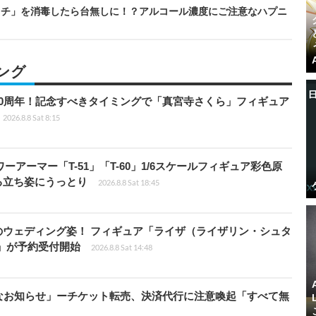
ッチ」を消毒したら台無しに！？アルコール濃度にご注意なハプニ
ング
0周年！記念すべきタイミングで「真宮寺さくら」フィギュア
2026.8.8 Sat 8:15
パワーアーマー「T-51」「T-60」1/6スケールフィギュア彩色原
る立ち姿にうっとり
2026.8.8 Sat 18:45
のウェディング姿！ フィギュア「ライザ（ライザリン・シュタ
e」が予約受付開始
2026.8.8 Sat 14:48
なお知らせ」ーチケット転売、決済代行に注意喚起「すべて無