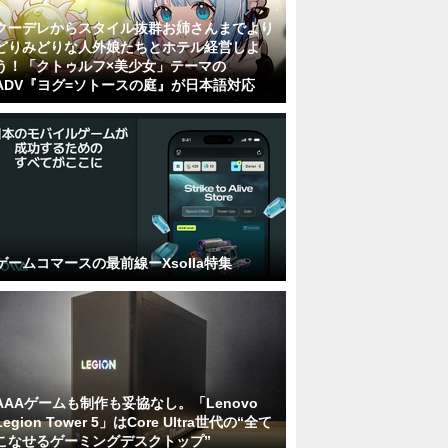
クーデレからスタイル抜群お姉さんまでより
どりみどりな人外娘たちとホテル経営しよ
う！「クトゥルフ×美少女」テーマの
ADV『ヨグ=ソトースの庭』が日本語対応
ゲームコマースの最前線ーXsolla特集
AAAゲームも制作も妥協なし。「Lenovo
Legion Tower 5」はCore Ultra世代の“全て
こなせるゲーミングデスクトップ”