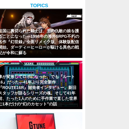
TOPICS
祖国に裏切られた騎士は、王の仇敵の娘を護
ることになった―1998年の海外SRPG不朽の
名作『幻世録』全面リメイク版、体験版配信
開始。ダーティーヒーローが駆ける異色の戦
記が令和に蘇る
車が変形してロボになった、でも『ルート
16』だった―41年ぶり完全新作
『ROUTE16R』開発者インタビュー。新旧
スタッフが語るシリーズの魂。そして41年
前、たった1人のために手作業で直した世界
に1本だけの“幻のカセット”の話