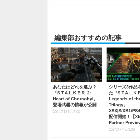
編集部おすすめの記事
あなたはどれを選ぶ？
シリーズ3作品
『S.T.A.L.K.E.R. 2:
た『S.T.A.L.K.E
Heart of Chornobyl』
Legends of th
登場武器の情報が公開
Trilogy』
XSX|S/XB1/P
2024.7.13 Sat 7:00
配信開始！【Xb
Partner Prev
2024.3.7 Thu 3:38