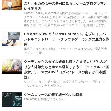
こと。セガの若手の事例に見る，ゲームプログラマと
いう働き方
Game*Sparkと4Gamerの合同による就活イベント「キャリア
クエスト」の第4回が東京都立産業貿易センター浜松町館で開催
されました。このイベントに合わせて取材した、各社の現場で
実際に働いている若手社員へのインタビューをお届けします。
GeForce NOWで『Forza Horizon 6』をプレイ。ハ
ンドルコントローラー×クラウドゲーミングの底力を体
感
体感的にラグはほぼ無し。グラフィックスはもちろん最高設定
でプレイ可能！
クーデレからスタイル抜群お姉さんまでよりどりみど
りな人外娘たちとホテル経営しよう！「クトゥルフ×美
少女」テーマのADV『ヨグ=ソトースの庭』が日本語
対応
ツンデレドラゴン娘や無口な複眼死神美少女など、属性てんこ
もりのヒロインたちがアツい！
ゲームコマースの最前線ーXsolla特集
Xsollaの最新情報はこちらから！