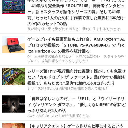
―41年ぶり完全新作『ROUTE16R』開発者インタビュ
ー。新旧スタッフが語るシリーズの魂。そして41年
前、たった1人のために手作業で直した世界に1本だけ
の“幻のカセット”の話
長い時を経て受け継がれる過去と、新たに生まれるものとは。
ゲームプレイも録画配信もこれ1台。AMD Ryzen™ AI
プロセッサ搭載の「G TUNE P5-A7G60BK-D」で『Fo
rza Horizon 6』の世界を駆け回る
ゲーム＆制作の拠点となるノートPCで話題のレースタイトルを
プレイ。放熱性能もチェックしました！
シリーズ第1作が現行機向けに復活！懐かしくも色褪せ
ない『カルドセプト ザ ファースト』遊びやすい機能も
搭載で、あらためて“原典”に触れるのにぴったり
シリーズ第1作が現行機向けの新機能を備えて復活！
「冒険は楽しいものだ」 ─『FF11』と『ウィザードリ
ィ ヴァリアンツ ダフネ』、"優しくないRPG"の沼にど
っぷり沈んだ4人の話
ふたつの沼の住人たちが語る奥深さとは。
【キャリアクエスト】ゲーム作りを仕事にするという