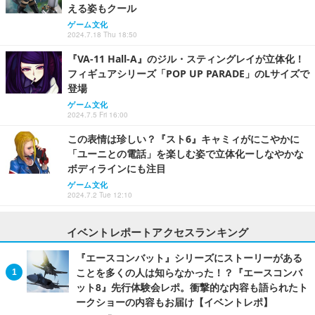
える姿もクール
ゲーム文化
2024.7.18 Thu 18:50
『VA-11 Hall-A』のジル・スティングレイが立体化！
フィギュアシリーズ「POP UP PARADE」のLサイズで
登場
ゲーム文化
2024.7.5 Fri 16:00
この表情は珍しい？『スト6』キャミィがにこやかに
「ユーニとの電話」を楽しむ姿で立体化ーしなやかな
ボディラインにも注目
ゲーム文化
2024.7.2 Tue 12:10
イベントレポートアクセスランキング
『エースコンバット』シリーズにストーリーがある
ことを多くの人は知らなかった！？『エースコンバ
ット8』先行体験会レポ。衝撃的な内容も語られたト
ークショーの内容もお届け【イベントレポ】