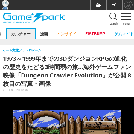
search
menu
料
カルチャー
漫画
インサイド
FISTBUMP
ゲムマイド
ゲーム文化
レトロゲーム
1973～1999年までの3DダンジョンRPGの進化
の歴史をたどる3時間弱の旅…海外ゲームファン
映像「Dungeon Crawler Evolution」が公開 8
枚目の写真・画像
2024.8.2 Fri 15:02