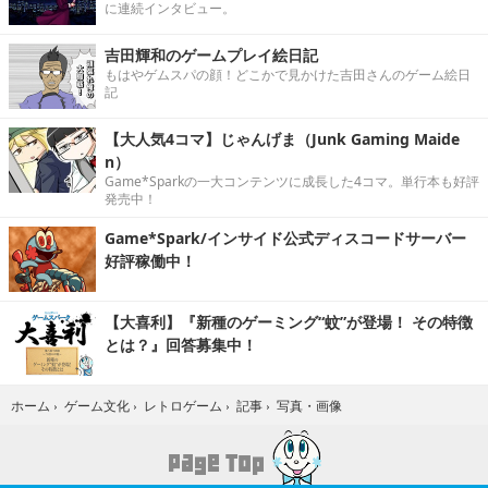
に連続インタビュー。
吉田輝和のゲームプレイ絵日記
もはやゲムスパの顔！どこかで見かけた吉田さんのゲーム絵日
記
【大人気4コマ】じゃんげま（Junk Gaming Maide
n）
Game*Sparkの一大コンテンツに成長した4コマ。単行本も好評
発売中！
Game*Spark/インサイド公式ディスコードサーバー
好評稼働中！
【大喜利】『新種のゲーミング“蚊”が登場！ その特徴
とは？』回答募集中！
写真・画像
ホーム
›
ゲーム文化
›
レトロゲーム
›
記事
›