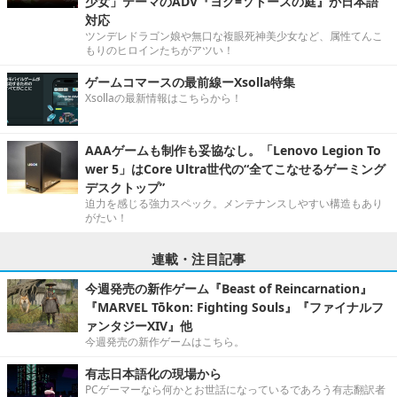
少女」テーマのADV『ヨグ=ソトースの庭』が日本語
対応
ツンデレドラゴン娘や無口な複眼死神美少女など、属性てんこ
もりのヒロインたちがアツい！
ゲームコマースの最前線ーXsolla特集
Xsollaの最新情報はこちらから！
AAAゲームも制作も妥協なし。「Lenovo Legion To
wer 5」はCore Ultra世代の“全てこなせるゲーミング
デスクトップ”
迫力を感じる強力スペック。メンテナンスしやすい構造もあり
がたい！
連載・注目記事
今週発売の新作ゲーム『Beast of Reincarnation』
『MARVEL Tōkon: Fighting Souls』『ファイナルフ
ァンタジーXIV』他
今週発売の新作ゲームはこちら。
有志日本語化の現場から
PCゲーマーなら何かとお世話になっているであろう有志翻訳者