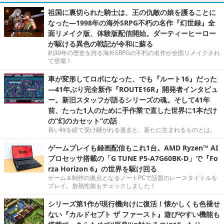
祖国に裏切られた騎士は、王の仇敵の娘を護ることに
なった―1998年の海外SRPG不朽の名作『幻世録』全
面リメイク版、体験版配信開始。ダーティーヒーロー
が駆ける異色の戦記が令和に蘇る
約30年の歴史を誇る海外SRPGの不朽の名作が全面リメイクされ
て登場！
車が変形してロボになった、でも『ルート16』だった
―41年ぶり完全新作『ROUTE16R』開発者インタビュ
ー。新旧スタッフが語るシリーズの魂。そして41年
前、たった1人のために手作業で直した世界に1本だけ
の“幻のカセット”の話
長い時を経て受け継がれる過去と、新たに生まれるものとは。
ゲームプレイも録画配信もこれ1台。AMD Ryzen™ AI
プロセッサ搭載の「G TUNE P5-A7G60BK-D」で『Fo
rza Horizon 6』の世界を駆け回る
ゲーム＆制作の拠点となるノートPCで話題のレースタイトルを
プレイ。放熱性能もチェックしました！
シリーズ第1作が現行機向けに復活！懐かしくも色褪せ
ない『カルドセプト ザ ファースト』遊びやすい機能も