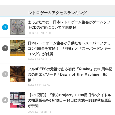
レトロゲームアクセスランキング
まっぷたつに…日本レトロゲーム協会がゲームソフ
トCDの劣化について問題提起
2026.8.6 Thu 21:43
日本レトロゲーム協会が子供たちへスーパーファミ
コン100台を支給！ 『FF6』と『スーパードンキー
コング』が付属
2020.4.24 Fri 12:11
フル3DFPSの元祖である初代『Quake』に30周年記
念の新エピソード「Dawn of the Machine」配
信！
2026.8.7 Fri 16:00
【250万円】『東方Project』PC98用旧作5タイトル
の抽選販売を6月13日～14日に実施―BEEP秋葉原店
が告知
2026.6.9 Tue 21:15