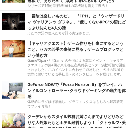
搭載で、あらためて“原典”に触れるのにぴったり
シリーズ第1作が現行機向けの新機能を備えて復活！
「冒険は楽しいものだ」 ─『FF11』と『ウィザードリ
ィ ヴァリアンツ ダフネ』、"優しくないRPG"の沼にど
っぷり沈んだ4人の話
ふたつの沼の住人たちが語る奥深さとは。
【キャリアクエスト】ゲーム作りを仕事にするという
こと。セガの若手の事例に見る，ゲームプログラマと
いう働き方
Game*Sparkと4Gamerの合同による就活イベント「キャリア
クエスト」の第4回が東京都立産業貿易センター浜松町館で開催
されました。このイベントに合わせて取材した、各社の現場で
実際に働いている若手社員へのインタビューをお届けします。
GeForce NOWで『Forza Horizon 6』をプレイ。ハ
ンドルコントローラー×クラウドゲーミングの底力を体
感
体感的にラグはほぼ無し。グラフィックスはもちろん最高設定
でプレイ可能！
クーデレからスタイル抜群お姉さんまでよりどりみど
りな人外娘たちとホテル経営しよう！「クトゥルフ×美