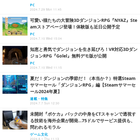
PC
2024.7.29 Mon 11:45
可愛い猫たちの大冒険3DダンジョンRPG『NYAZ』Ste
amストアページ登場！体験版も近日公開予定
PC
2024.7.10 Wed 15:04
知恵と勇気でダンジョンを生き延びろ！VR対応3Dダン
ジョンRPG『Golel』無料デモ版が公開
PC
2024.7.10 Wed 11:15
夏だ！ダンジョンの季節だ！（本当か？）特選Steam
サマーセール「ダンジョンRPG」編【Steamサマーセ
ール2024年夏】
連載・特集
2024.7.7 Sun 12:30
未開封『ポケカ』パックの中身をCTスキャンで透視す
る技術を海外企業が開発…75ドルでサービス提供も、
問われるモラル
ゲーム文化
2024.8.1 Thu 11:13