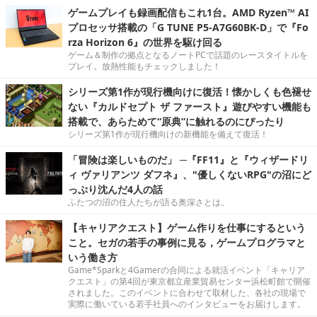
ゲームプレイも録画配信もこれ1台。AMD Ryzen™ AI
プロセッサ搭載の「G TUNE P5-A7G60BK-D」で『Fo
rza Horizon 6』の世界を駆け回る
ゲーム＆制作の拠点となるノートPCで話題のレースタイトルを
プレイ。放熱性能もチェックしました！
シリーズ第1作が現行機向けに復活！懐かしくも色褪せ
ない『カルドセプト ザ ファースト』遊びやすい機能も
搭載で、あらためて“原典”に触れるのにぴったり
シリーズ第1作が現行機向けの新機能を備えて復活！
「冒険は楽しいものだ」 ─『FF11』と『ウィザードリ
ィ ヴァリアンツ ダフネ』、"優しくないRPG"の沼にど
っぷり沈んだ4人の話
ふたつの沼の住人たちが語る奥深さとは。
【キャリアクエスト】ゲーム作りを仕事にするという
こと。セガの若手の事例に見る，ゲームプログラマと
いう働き方
Game*Sparkと4Gamerの合同による就活イベント「キャリア
クエスト」の第4回が東京都立産業貿易センター浜松町館で開催
されました。このイベントに合わせて取材した、各社の現場で
実際に働いている若手社員へのインタビューをお届けします。