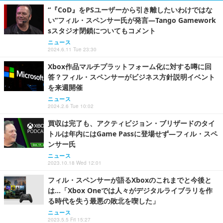
“『CoD』をPSユーザーから引き離したいわけではな
い”フィル・スペンサー氏が発言―Tango Gamework
sスタジオ閉鎖についてもコメント
ニュース
2024.6.11 Tue 23:30
Xbox作品マルチプラットフォーム化に対する噂に回
答？フィル・スペンサーがビジネス方針説明イベント
を来週開催
ニュース
2024.2.6 Tue 10:02
買収は完了も、アクティビジョン・ブリザードのタイ
トルは年内にはGame Passに登場せず―フィル・スペ
ンサー氏
ニュース
2023.10.18 Wed 12:01
フィル・スペンサーが語るXboxのこれまでと今後と
は…「Xbox Oneでは人々がデジタルライブラリを作
る時代を失う最悪の敗北を喫した」
ニュース
2023.5.5 Fri 15:27