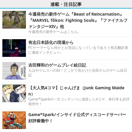
連載・注目記事
今週発売の新作ゲーム『Beast of Reincarnation』
『MARVEL Tōkon: Fighting Souls』『ファイナルフ
ァンタジーXIV』他
今週発売の新作ゲームはこちら。
有志日本語化の現場から
PCゲーマーなら何かとお世話になっているであろう有志翻訳者
に連続インタビュー。
吉田輝和のゲームプレイ絵日記
もはやゲムスパの顔！どこかで見かけた吉田さんのゲーム絵日
記
【大人気4コマ】じゃんげま（Junk Gaming Maide
n）
Game*Sparkの一大コンテンツに成長した4コマ。単行本も好評
発売中！
Game*Spark/インサイド公式ディスコードサーバー
好評稼働中！