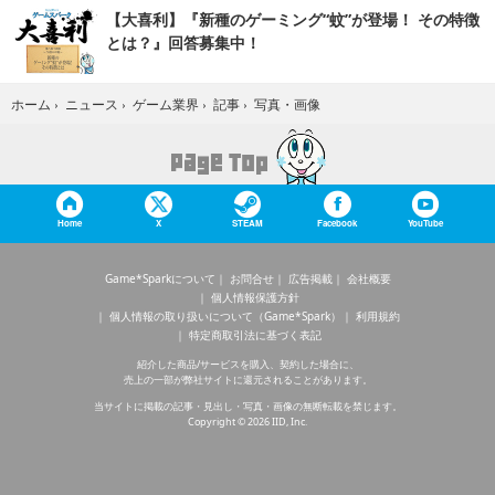
【大喜利】『新種のゲーミング“蚊”が登場！ その特徴
とは？』回答募集中！
写真・画像
ホーム
›
ニュース
›
ゲーム業界
›
記事
›
Home
X
STEAM
Facebook
YouTube
Game*Sparkについて
お問合せ
広告掲載
会社概要
個人情報保護方針
個人情報の取り扱いについて（Game*Spark）
利用規約
特定商取引法に基づく表記
紹介した商品/サービスを購入、契約した場合に、
売上の一部が弊社サイトに還元されることがあります。
当サイトに掲載の記事・見出し・写真・画像の無断転載を禁じます。
Copyright © 2026 IID, Inc.