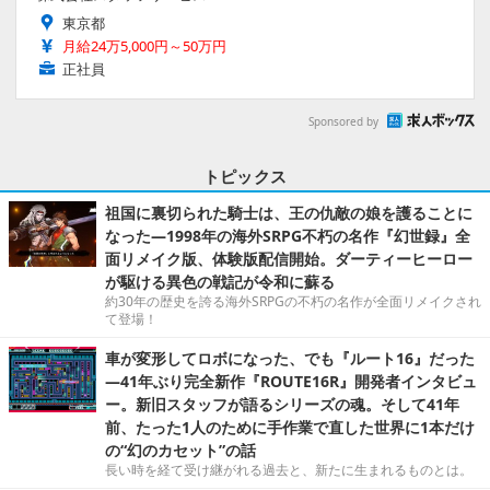
東京都
月給24万5,000円～50万円
正社員
Sponsored by
トピックス
祖国に裏切られた騎士は、王の仇敵の娘を護ることに
なった―1998年の海外SRPG不朽の名作『幻世録』全
面リメイク版、体験版配信開始。ダーティーヒーロー
が駆ける異色の戦記が令和に蘇る
約30年の歴史を誇る海外SRPGの不朽の名作が全面リメイクされ
て登場！
車が変形してロボになった、でも『ルート16』だった
―41年ぶり完全新作『ROUTE16R』開発者インタビュ
ー。新旧スタッフが語るシリーズの魂。そして41年
前、たった1人のために手作業で直した世界に1本だけ
の“幻のカセット”の話
長い時を経て受け継がれる過去と、新たに生まれるものとは。