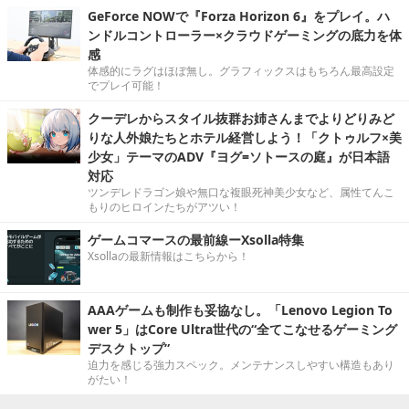
GeForce NOWで『Forza Horizon 6』をプレイ。ハ
ンドルコントローラー×クラウドゲーミングの底力を体
感
体感的にラグはほぼ無し。グラフィックスはもちろん最高設定
でプレイ可能！
クーデレからスタイル抜群お姉さんまでよりどりみど
りな人外娘たちとホテル経営しよう！「クトゥルフ×美
少女」テーマのADV『ヨグ=ソトースの庭』が日本語
対応
ツンデレドラゴン娘や無口な複眼死神美少女など、属性てんこ
もりのヒロインたちがアツい！
ゲームコマースの最前線ーXsolla特集
Xsollaの最新情報はこちらから！
AAAゲームも制作も妥協なし。「Lenovo Legion To
wer 5」はCore Ultra世代の“全てこなせるゲーミング
デスクトップ”
迫力を感じる強力スペック。メンテナンスしやすい構造もあり
がたい！