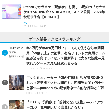
Steamでカラオケ！配信者にも優しい規約の『カラオ
ケJOYSOUND for STREAMER』ストア公開、2024年
秋配信予定【UPDATE】
PC
2024.9.2 Mon 16:48
ゲーム業界アクセスランキング
年6万円が年320万円以上に…1人で使うなら年間費
用「53倍以上」の衝撃、有名フォントの商用ゲーム
組み込み向けライセンス更新終了に大きな波紋―見
慣れたゲームの見た目変わるかも
2025.11.30 Sun 22:49
巨女シミュレーター『GIANTESS PLAYGROUND』
Steam版早期アクセス間近も共同開発者間で係争中
と報告―patreonでの配信除き一方的な行動と主張
2026.8.7 Fri 22:42
『GTA6』予約数は「前例のない規模」―テイクツ
ーCEO「驚異的という言葉しかない」