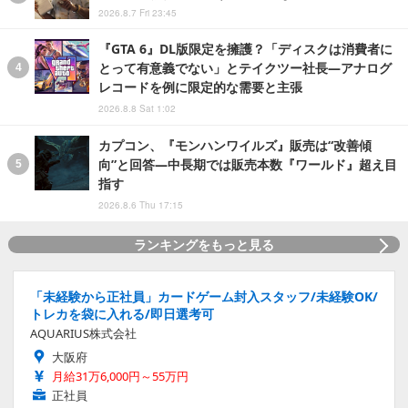
2026.8.7 Fri 23:45
『GTA 6』DL版限定を擁護？「ディスクは消費者に
とって有意義でない」とテイクツー社長―アナログ
レコードを例に限定的な需要と主張
2026.8.8 Sat 1:02
カプコン、『モンハンワイルズ』販売は“改善傾
向”と回答―中長期では販売本数『ワールド』超え目
指す
2026.8.6 Thu 17:15
ランキングをもっと見る
「未経験から正社員」カードゲーム封入スタッフ/未経験OK/
トレカを袋に入れる/即日選考可
AQUARIUS株式会社
大阪府
月給31万6,000円～55万円
正社員