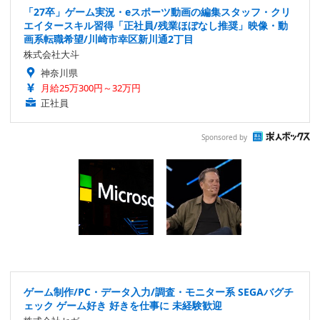
「27卒」ゲーム実況・eスポーツ動画の編集スタッフ・クリ
エイタースキル習得「正社員/残業ほぼなし推奨」映像・動
画系転職希望/川崎市幸区新川通2丁目
株式会社大斗
神奈川県
月給25万300円～32万円
正社員
Sponsored by
ゲーム制作/PC・データ入力/調査・モニター系 SEGAバグチ
ェック ゲーム好き 好きを仕事に 未経験歓迎